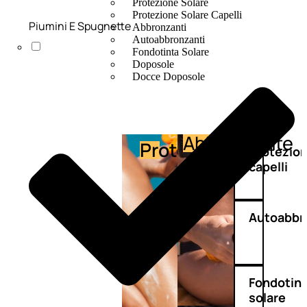
Protezione Solare
Protezione Solare Capelli
Piumini E Spugnette
Abbronzanti
Autoabbronzanti
Fondotinta Solare
Doposole
Docce Doposole
Abbronzante
Protezione
Protezio
capelli
Autoabbr
Fondotin
solare