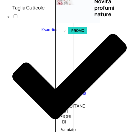
Novità
profumi
Taglia Cuticole
nature
Esaurito
PROMO
Fragranze
Nature
Donna
L’OCCITANE
EDT
FIORI
DI
Valutato