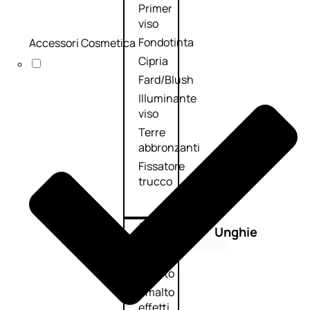
Primer
viso
Fondotinta
Accessori Cosmetica
Cipria
Fard/Blush
Illuminante
viso
Terre
abbronzanti
Fissatore
trucco
Unghie
Smalto
Smalto
effetti