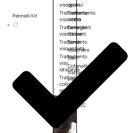
viso giorno
occhi
Trattamento
Trattamento
Pennelli Kit
viso notte
labbra
Trattamento
Detergenti
viso 24 ore
trattanti
Trattamento
Scrub
viso antietà
Maschere
Trattamento
Sieri
viso
Cofanetti
idratante
trattamento
Trattamento
viso
collo e
décolleté
Trattamento
viso BB e CC
cream