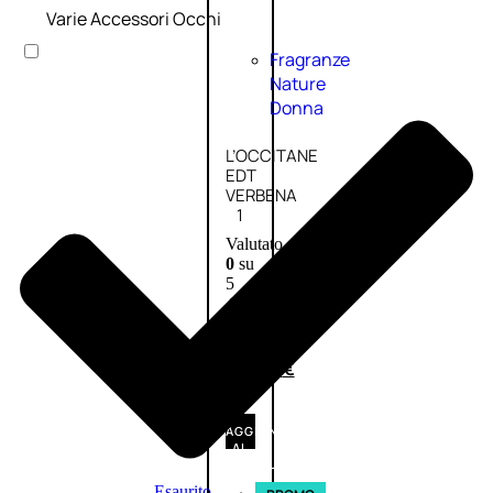
Varie Accessori Occhi
Fragranze
Nature
Donna
L’OCCITANE
EDT
VERBENA
1
Valutato
0
su
5
(0)
56,00
€
42,00
€
AGGIUNGI
AL
CARRELLO
Esaurito