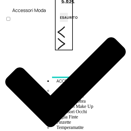
6,83
€
Accessori Moda
ESAURITO
ACCESSORI
Pennelli Viso
Pennelli Occhi
Pennelli Labbra
Accessori Make Up
Accessori Occhi
Ciglia Finte
Pinzette
Temperamatite