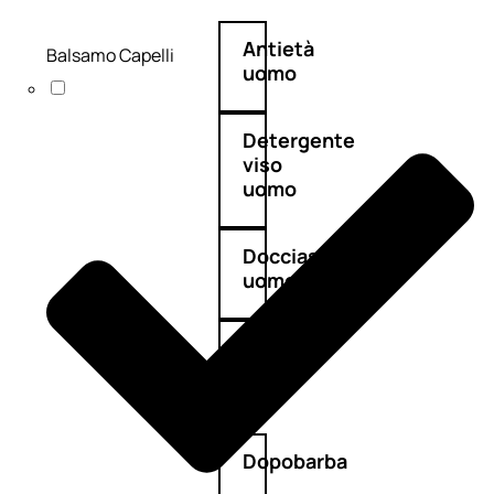
Antietà
Balsamo Capelli
uomo
Detergente
viso
uomo
Docciaschiuma
uomo
Shampoo
uomo
Dopobarba