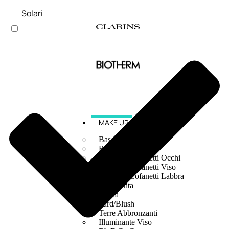
Solari
MAKE UP
Base/ Primer Occhi
Base/ Primer Viso
Palette E Cofanetti Occhi
Palette E Cofanetti Viso
Palette E Cofanetti Labbra
Fondotinta
Cipria
Fard/Blush
Terre Abbronzanti
Illuminante Viso