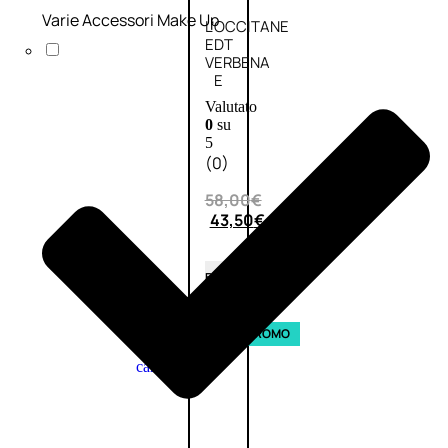
Varie Accessori Make Up
L’OCCITANE
EDT
VERBENA
E
Valutato
0
su
5
(0)
58,00
€
43,50
€
ESAURITO
Aggiungi
PROMO
al
carrello