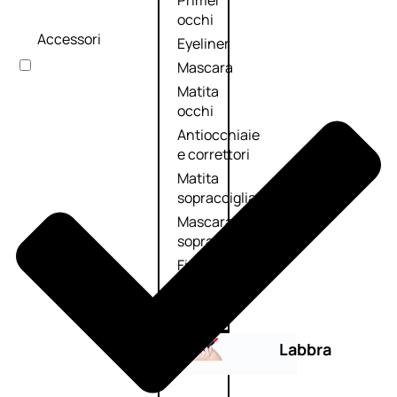
Primer
occhi
Accessori
Eyeliner
Mascara
Matita
occhi
Antiocchiaie
e correttori
Matita
sopracciglia
Mascara
sopracciglia
Fissante
sopracciglia
Labbra