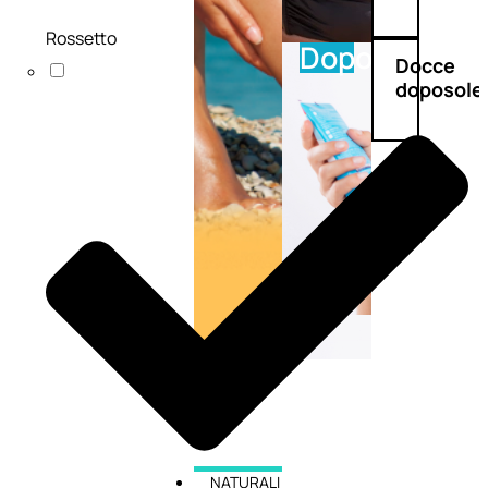
Rossetto
Doposole
Docce
doposole
NATURALI