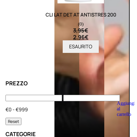
CLI LAT DET AT ANTISTRES 200
(0)
3,95
€
2,96
€
ESAURITO
PREZZO
Aggiungi
al
€0 - €999
carrello
Reset
CATEGORIE