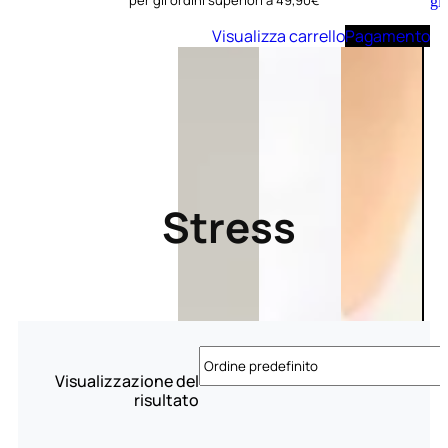
per gli ordini superiori a 49,90€
Aggiungi
al
Visualizza carrello
Pagamento
carrello
Stress
Visualizzazione del
risultato