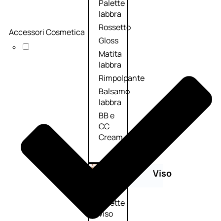
Palette
labbra
Rossetto
Accessori Cosmetica
Gloss
Matita
labbra
Rimpolpante
Balsamo
labbra
BB e
CC
Cream
Viso
Palette
viso