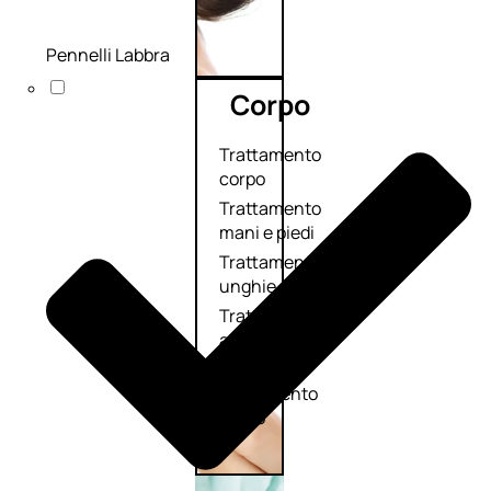
Pennelli Labbra
Corpo
Trattamento
corpo
Trattamento
mani e piedi
Trattamento
unghie
Trattamento
anticellulite
Cofanetti
trattamento
corpo