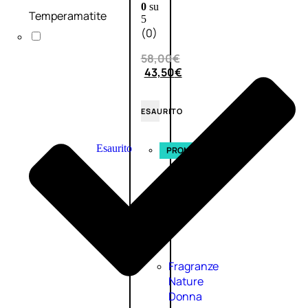
0
su
Temperamatite
5
(0)
58,00
€
43,50
€
ESAURITO
Esaurito
PROMO
Fragranze
Nature
Donna