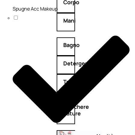
Corpo
Spugne Acc Makeup
Mani
Bagno
Detergenza
Trattamenti
viso
Maschere
nature