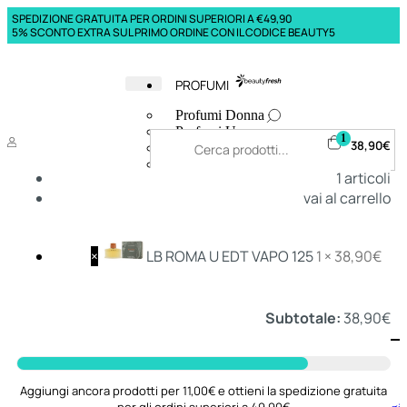
SPEDIZIONE GRATUITA PER ORDINI SUPERIORI A €49,90
5% SCONTO EXTRA SUL PRIMO ORDINE CON IL CODICE BEAUTY5
PROFUMI
Profumi Donna
Profumi Uomo
1
38,90
€
Deodoranti Donna
Deodoranti Uomo
1
articoli
Corpo Donna
vai al carrello
Corpo Uomo
Profumi Capelli
Creme Mani
Bagnodoccia Donna Profumi
×
LB ROMA U EDT VAPO 125
1 ×
38,90
€
Bagnodoccia Uomo Profumi
Subtotale:
38,90
€
Deo
Donna
Uomo
Aggiungi ancora prodotti per 11,00€ e ottieni la spedizione gratuita