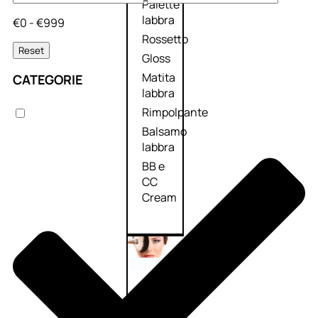
Palette
labbra
€0 - €999
Rossetto
Reset
Gloss
Matita
CATEGORIE
labbra
Rimpolpante
Balsamo
labbra
BB e
CC
Cream
Viso
Palette
viso