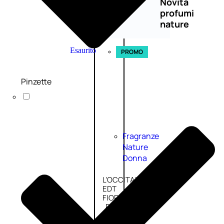
Novità
profumi
nature
Esaurito
PROMO
Pinzette
Fragranze
Nature
Donna
L’OCCITANE
EDT
FIORI
DI
Valutato