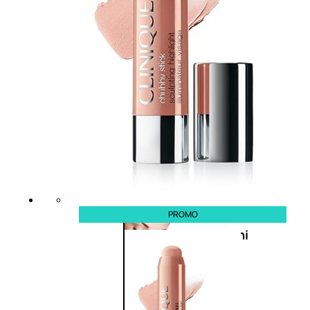
Bb E Cc Cream
Matita Occhi
Matita Sopracciglia
Mascara
Eyeliner
Rossetto
Matita Labbra
Gloss
Smalto
Smalto Effetti Speciali
Solventi Unghie
PROMO
Occhi
Palette
occhi