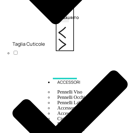
6,83
€
ESAURITO
Taglia Cuticole
ACCESSORI
Pennelli Viso
Pennelli Occhi
Pennelli Labbra
Accessori Make Up
Accessori Occhi
Ciglia Finte
Pinzette
Temperamatite