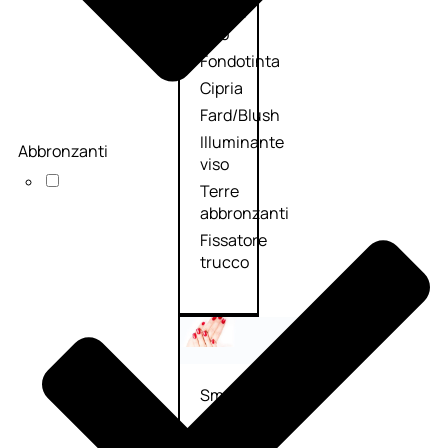
Primer
viso
Fondotinta
Cipria
Fard/Blush
Illuminante
Abbronzanti
viso
Terre
abbronzanti
Fissatore
trucco
Unghie
Smalto
Smalto
effetti