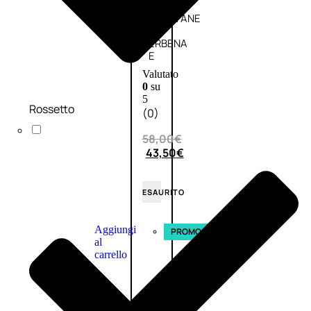
L’OCCITANE
EDT
VERBENA
E
Valutato
0
su
5
Rossetto
(0)
58,00
€
43,50
€
ESAURITO
Aggiungi
PROMO
al
carrello