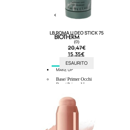
LB ROMA U DEO STICK 75
(0)
20,47
€
15,35
€
ESAURITO
MAKE UP
Base/ Primer Occhi
Base/ Primer Viso
Palette E Cofanetti Occhi
Palette E Cofanetti Viso
Palette E Cofanetti Labbra
Fondotinta
Cipria
Fard/Blush
Terre Abbronzanti
Illuminante Viso