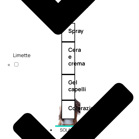
cristalli
Spray
Cera
Limette
e
crema
Gel
capelli
Colorazione
SOLARI