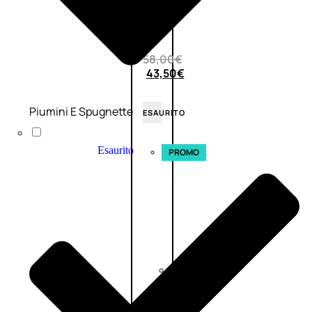
0
su
5
(0)
58,00
€
43,50
€
Piumini E Spugnette
ESAURITO
Esaurito
PROMO
Fragranze
Nature
Donna