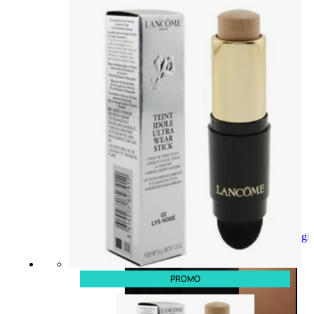
Aggiungi
al
carrello
PROMO