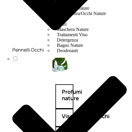
Fragranze Nature
Viso/Labbra/Occhi Nature
Corpo
Mani
Maschera Nature
Trattamenti Viso
Detergenza
Bagno Nature
Pennelli Occhi
Deodoranti
Profumi
nature
Viso/Labbra/Occhi