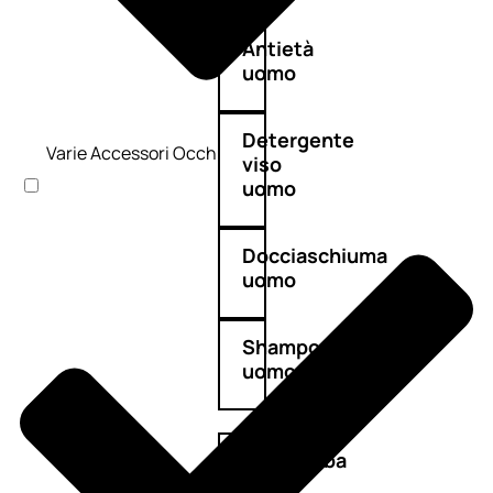
Antietà
uomo
Detergente
Varie Accessori Occhi
viso
uomo
Docciaschiuma
uomo
Shampoo
uomo
Dopobarba