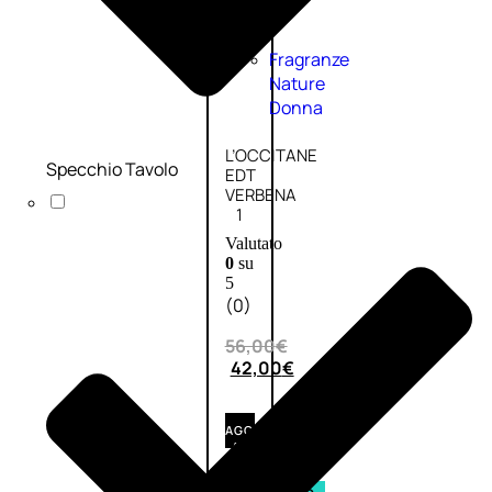
Fragranze
Nature
Donna
L’OCCITANE
Specchio Tavolo
EDT
VERBENA
1
Valutato
0
su
5
(0)
56,00
€
42,00
€
AGGIUNGI
AL
CARRELLO
Esaurito