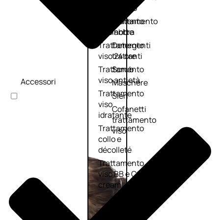
viso giorno
occhi
Trattamento
Trattamento
viso notte
labbra
Trattamento
Detergenti
viso 24 ore
trattanti
Trattamento
Scrub
viso antietà
Accessori
Maschere
Trattamento
Sieri
viso
Cofanetti
idratante
trattamento
Trattamento
viso
collo e
décolleté
Trattamento
viso BB e CC
cream