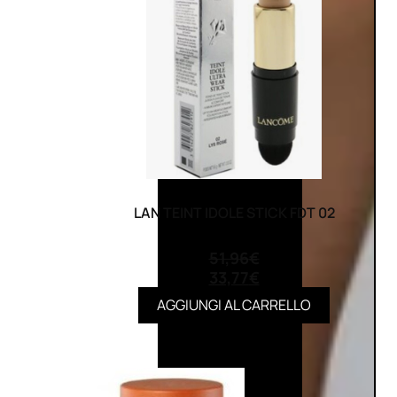
LAN TEINT IDOLE STICK FDT 02
(0)
51,96
€
33,77
€
AGGIUNGI AL CARRELLO