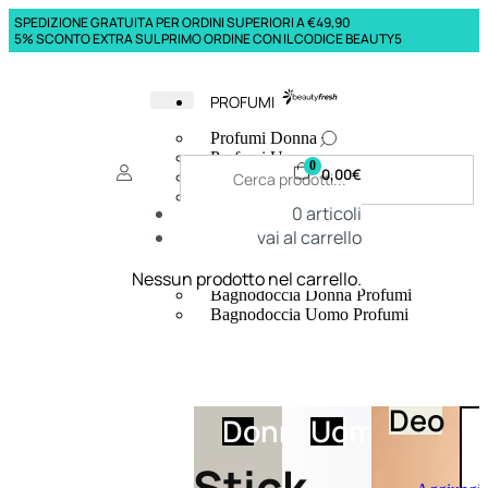
SPEDIZIONE GRATUITA PER ORDINI SUPERIORI A €49,90
5% SCONTO EXTRA SUL PRIMO ORDINE CON IL CODICE BEAUTY5
PROFUMI
Profumi Donna
Profumi Uomo
0
0,00
€
Deodoranti Donna
Deodoranti Uomo
0
articoli
Corpo Donna
vai al carrello
Corpo Uomo
Profumi Capelli
Creme Mani
Nessun prodotto nel carrello.
Bagnodoccia Donna Profumi
Bagnodoccia Uomo Profumi
Deo
Donna
Uomo
Stick