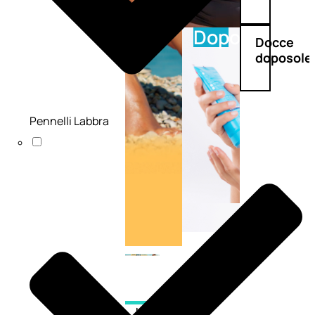
Doposole
Docce
doposole
Pennelli Labbra
NATURALI