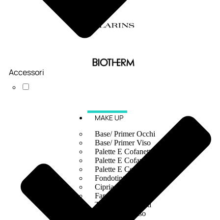
Accessori
MAKE UP
Base/ Primer Occhi
Base/ Primer Viso
Palette E Cofanetti Occhi
Palette E Cofanetti Viso
Palette E Cofanetti Labbra
Fondotinta
Cipria
Fard/Blush
Terre Abbronzanti
Illuminante Viso