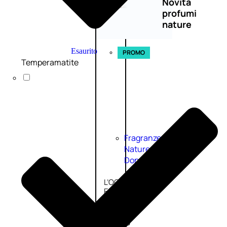
Novità
profumi
nature
Esaurito
PROMO
Temperamatite
Fragranze
Nature
Donna
L’OCCITANE
EDT
FIORI
DI
Valutato