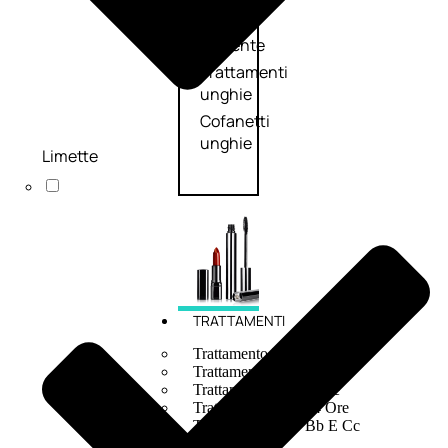
speciali
Solvente
Trattamenti
unghie
Cofanetti
unghie
Limette
TRATTAMENTI
Trattamento Viso Antieta
Trattamento Viso Giorno
Trattamento Viso Notte
Trattamento Viso 24 Ore
Trattamento Viso Bb E Cc
Cream