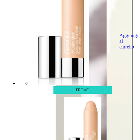
Aggiungi
al
carrello
PROMO