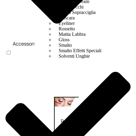
Bb E Cc Cream
Matita Occhi
Matita Sopracciglia
Mascara
Eyeliner
Rossetto
Matita Labbra
Gloss
Accessori
Smalto
Smalto Effetti Speciali
Solventi Unghie
Occhi
Palette
occhi