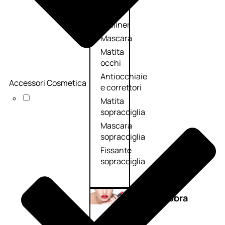
Primer
occhi
Eyeliner
Mascara
Matita
occhi
Antiocchiaie
Accessori Cosmetica
e correttori
Matita
sopracciglia
Mascara
sopracciglia
Fissante
sopracciglia
Labbra