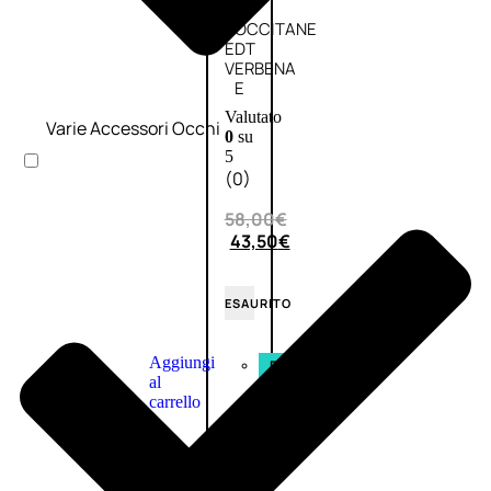
L’OCCITANE
EDT
VERBENA
E
Valutato
Varie Accessori Occhi
0
su
5
(0)
58,00
€
43,50
€
ESAURITO
Aggiungi
PROMO
al
carrello