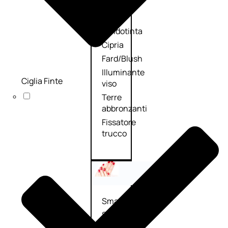
Primer
viso
Fondotinta
Cipria
Fard/Blush
Illuminante
Ciglia Finte
viso
Terre
abbronzanti
Fissatore
trucco
Unghie
Smalto
Smalto
effetti