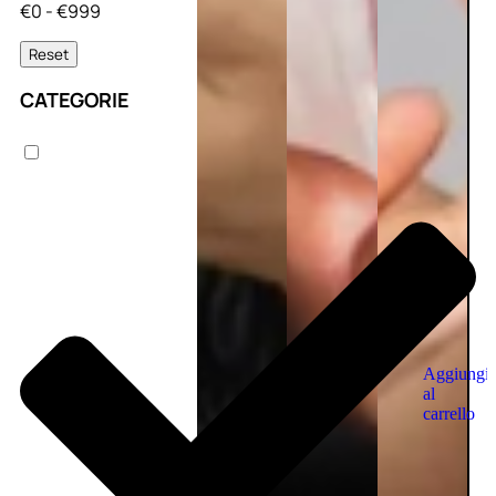
€0 - €999
Reset
CATEGORIE
Aggiungi
al
carrello