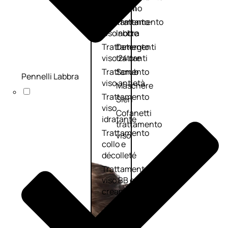
viso giorno
occhi
Trattamento
Trattamento
viso notte
labbra
Trattamento
Detergenti
viso 24 ore
trattanti
Trattamento
Scrub
Pennelli Labbra
viso antietà
Maschere
Trattamento
Sieri
viso
Cofanetti
idratante
trattamento
Trattamento
viso
collo e
décolleté
Trattamento
viso BB e CC
cream