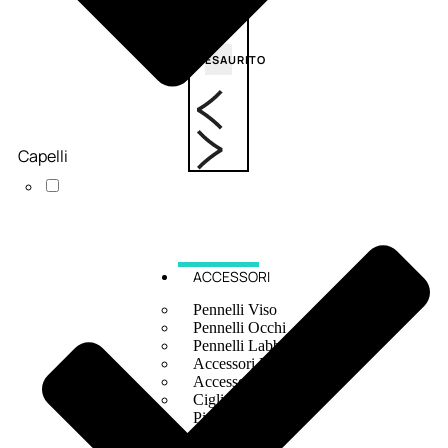
6,83
€
ESAURITO
Capelli
ACCESSORI
Pennelli Viso
Pennelli Occhi
Pennelli Labbra
Accessori Make Up
Accessori Occhi
Ciglia Finte
Pinzette
Temperamatite