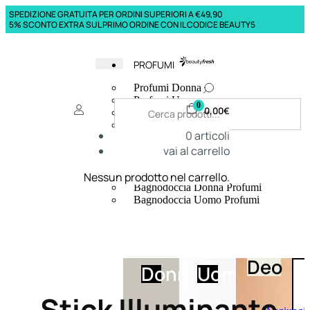
SPEDIZIONE GRATUITA PER ORDINI SUPERIORI A €49,90
5% SCONTO EXTRA SUL PRIMO ORDINE CON IL CODICE BEAUTY5
PROFUMI
Profumi Donna
Profumi Uomo
0
0,00
€
Deodoranti Donna
Deodoranti Uomo
0
articoli
Corpo Donna
vai al carrello
Corpo Uomo
Profumi Capelli
Creme Mani
Nessun prodotto nel carrello.
Bagnodoccia Donna Profumi
Bagnodoccia Uomo Profumi
Deo
Donna
Uomo
Stick Illuminante