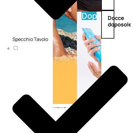
Doposole
Docce
doposole
Specchio Tavolo
NATURALI