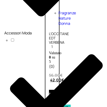
Fragranze
Nature
Donna
Accessori Moda
L’OCCITANE
EDT
VERBENA
1
Valutato
0
su
5
(0)
56,00
€
42,00
€
AGGIUNGI
AL
CARRELLO
Esaurito