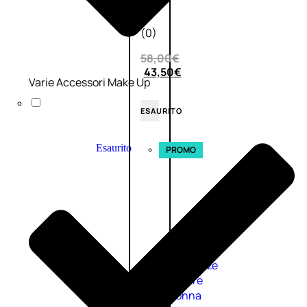
0
su
5
(0)
58,00
€
43,50
€
Varie Accessori Make Up
ESAURITO
Esaurito
PROMO
Fragranze
Nature
Donna