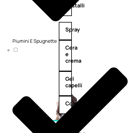
cristalli
Spray
Piumini E Spugnette
Cera
e
crema
Gel
capelli
Colorazione
SOLARI