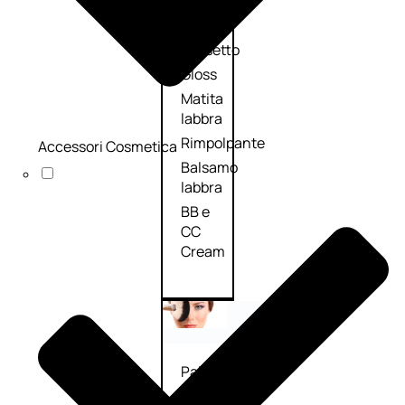
Palette
labbra
Rossetto
Gloss
Matita
labbra
Rimpolpante
Accessori Cosmetica
Balsamo
labbra
BB e
CC
Cream
Viso
Palette
viso