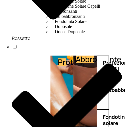
Protezione Solare
Protezione Solare Capelli
Abbronzanti
Autoabbronzanti
Fondotinta Solare
Doposole
Docce Doposole
Rossetto
Abbronzante
Protezione
Protezio
capelli
Autoabbr
Fondotin
solare