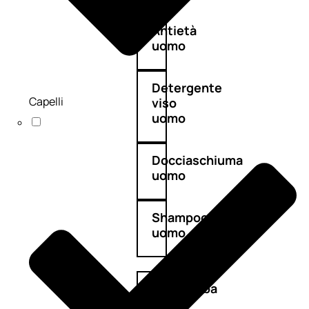
Antietà
uomo
Detergente
Capelli
viso
uomo
Docciaschiuma
uomo
Shampoo
uomo
Dopobarba