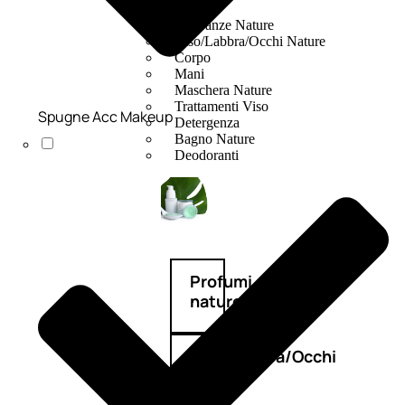
Fragranze Nature
Viso/Labbra/Occhi Nature
Corpo
Mani
Maschera Nature
Trattamenti Viso
Spugne Acc Makeup
Detergenza
Bagno Nature
Deodoranti
Profumi
nature
Viso/Labbra/Occhi