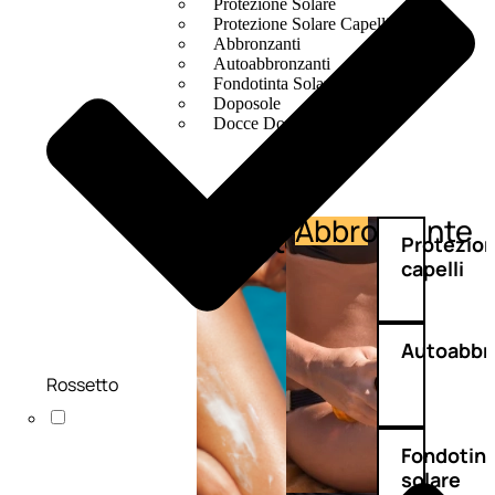
Protezione Solare
Protezione Solare Capelli
Abbronzanti
Autoabbronzanti
Fondotinta Solare
Doposole
Docce Doposole
Abbronzante
Protezione
Protezio
capelli
Autoabbr
Rossetto
Fondotin
solare