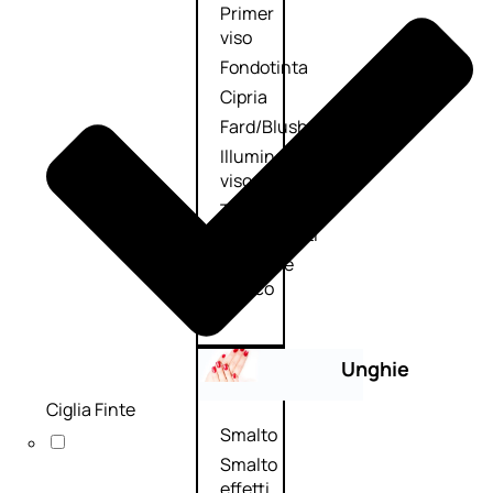
Primer
viso
Fondotinta
Cipria
Fard/Blush
Illuminante
viso
Terre
abbronzanti
Fissatore
trucco
Unghie
Ciglia Finte
Smalto
Smalto
effetti