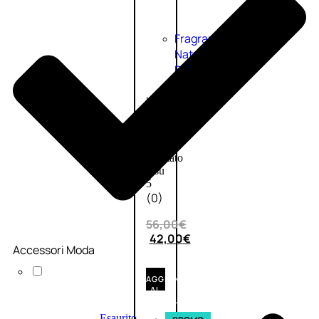
Fragranze
Nature
Donna
L’OCCITANE
EDT
VERBENA
1
Valutato
0
su
5
(0)
56,00
€
42,00
€
Accessori Moda
AGGIUNGI
AL
CARRELLO
Esaurito