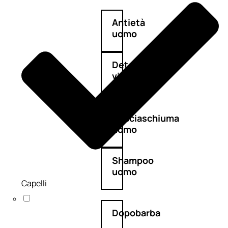
Antietà
uomo
Detergente
viso
uomo
Docciaschiuma
uomo
Shampoo
uomo
Capelli
Dopobarba