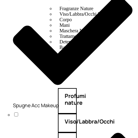
Fragranze Nature
Viso/Labbra/Occhi Nature
Corpo
Mani
Maschera Nature
Trattamenti Viso
Detergenza
Bagno Nature
Deodoranti
Profumi
nature
Spugne Acc Makeup
Viso/Labbra/Occhi