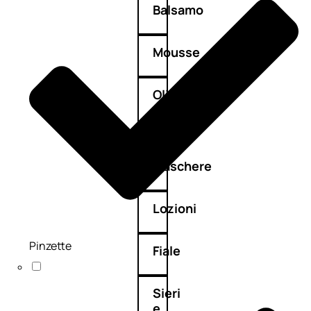
Balsamo
Mousse
Olii
capelli
Maschere
Lozioni
Pinzette
Fiale
Sieri
e