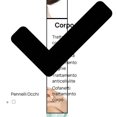
Corpo
Trattamento
corpo
Trattamento
mani e piedi
Trattamento
unghie
Trattamento
anticellulite
Cofanetti
trattamento
Pennelli Occhi
corpo