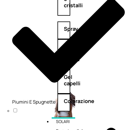
cristalli
Spray
Cera
e
crema
Gel
capelli
Colorazione
Piumini E Spugnette
SOLARI