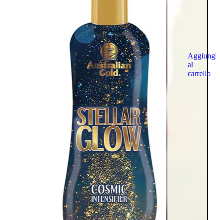
Aggiungi
al
carrello