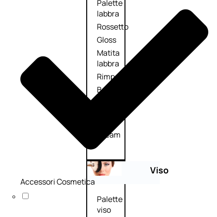
Palette
labbra
Rossetto
Gloss
Matita
labbra
Rimpolpante
Balsamo
labbra
BB e
CC
Cream
Viso
Accessori Cosmetica
Palette
viso