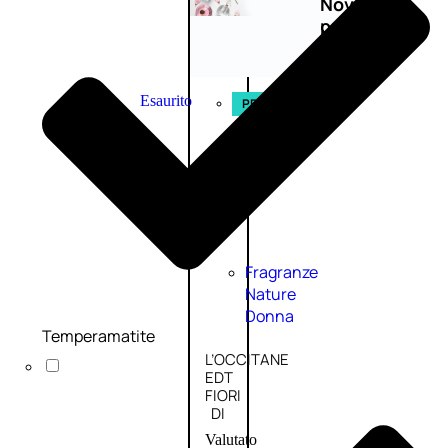
Novità
profumi
nature
Esaurito
PROMO
Fragranze
Nature
Donna
Temperamatite
L’OCCITANE
EDT
FIORI
DI
Valutato