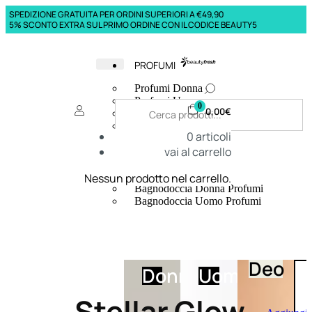
SPEDIZIONE GRATUITA PER ORDINI SUPERIORI A €49,90
5% SCONTO EXTRA SUL PRIMO ORDINE CON IL CODICE BEAUTY5
PROFUMI
Profumi Donna
Profumi Uomo
0
0,00
€
Deodoranti Donna
Deodoranti Uomo
0
articoli
Corpo Donna
vai al carrello
Corpo Uomo
Profumi Capelli
Creme Mani
Nessun prodotto nel carrello.
Bagnodoccia Donna Profumi
Bagnodoccia Uomo Profumi
Deo
Donna
Uomo
Stellar Glow