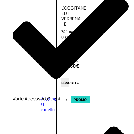
L’OCCITANE
EDT
VERBENA
E
Valutato
0
su
5
(0)
58,00
€
43,50
€
ESAURITO
Varie Accessori Occhi
Aggiungi
PROMO
al
carrello