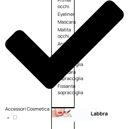
Primer
occhi
Eyeliner
Mascara
Matita
occhi
Antiocchiaie
e correttori
Matita
sopracciglia
Mascara
sopracciglia
Fissante
sopracciglia
Accessori Cosmetica
Labbra