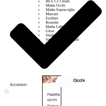
Bb E Cc Cream
Matita Occhi
Matita Sopracciglia
Mascara
Eyeliner
Rossetto
Matita Labbra
Gloss
Smalto
Smalto Effetti Speciali
Solventi Unghie
Occhi
Accessori
Palette
occhi