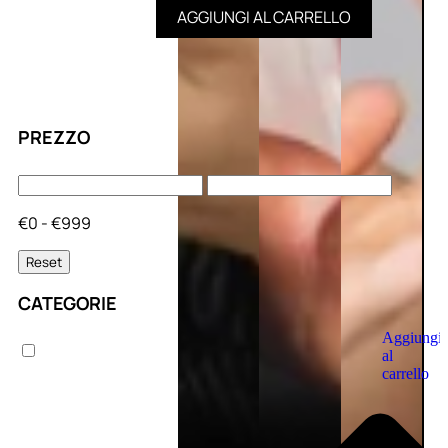
AGGIUNGI AL CARRELLO
PREZZO
€0 - €999
Reset
CATEGORIE
Aggiungi
al
carrello