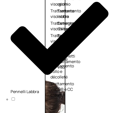
viso giorno
occhi
Trattamento
Trattamento
viso notte
labbra
Trattamento
Detergenti
viso 24 ore
trattanti
Trattamento
Scrub
viso antietà
Maschere
Trattamento
Sieri
viso
Cofanetti
idratante
trattamento
Trattamento
viso
collo e
décolleté
Trattamento
viso BB e CC
Pennelli Labbra
cream