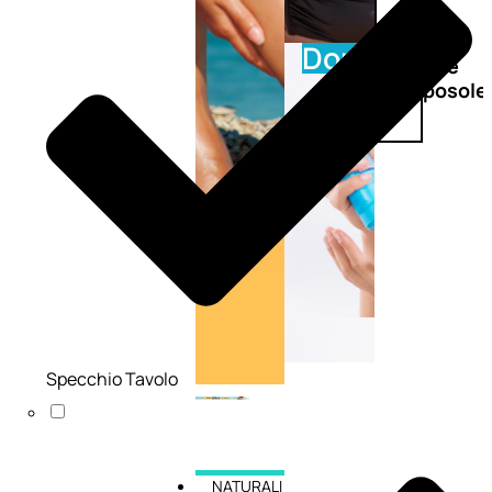
Doposole
Docce
doposole
Specchio Tavolo
NATURALI