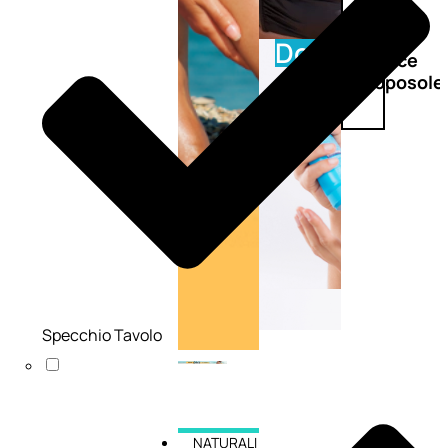
Doposole
Docce
doposole
Specchio Tavolo
NATURALI