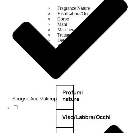
Fragranze Nature
Viso/Labbra/Occhi Nature
Corpo
Mani
Maschera Nature
Trattamenti Viso
Detergenza
Bagno Nature
Deodoranti
Profumi
Spugne Acc Makeup
nature
Viso/Labbra/Occhi