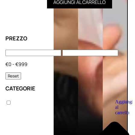
AGGIUNGI AL CARRELLO
PREZZO
€0 - €999
Reset
CATEGORIE
Aggiungi
al
carrello