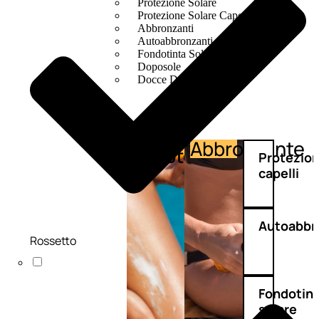
Protezione Solare
Protezione Solare Capelli
Abbronzanti
Autoabbronzanti
Fondotinta Solare
Doposole
Docce Doposole
Abbronzante
Protezione
Protezio
capelli
Autoabbr
Rossetto
Fondotin
solare