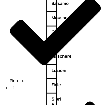
Balsamo
Mousse
Olii
capelli
Maschere
Lozioni
Pinzette
Fiale
Sieri
e