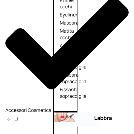
Primer
occhi
Eyeliner
Mascara
Matita
occhi
Antiocchiaie
e correttori
Matita
sopracciglia
Mascara
sopracciglia
Fissante
sopracciglia
Accessori Cosmetica
Labbra