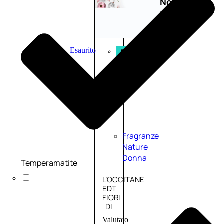
Novità
profumi
nature
Esaurito
PROMO
Fragranze
Nature
Donna
Temperamatite
L’OCCITANE
EDT
FIORI
DI
Valutato