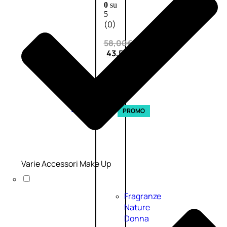
0
su
5
(0)
58,00
€
43,50
€
ESAURITO
Esaurito
PROMO
Varie Accessori Make Up
Fragranze
Nature
Donna