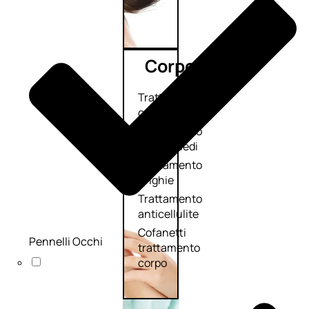
Corpo
Trattamento
corpo
Trattamento
mani e piedi
Trattamento
unghie
Trattamento
anticellulite
Cofanetti
Pennelli Occhi
trattamento
corpo