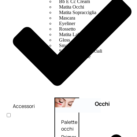
Bb E Cc Cream
Matita Occhi
Matita Sopracciglia
Mascara
Eyeliner
Rossetto
Matita Labbra
Gloss
Smalto
Smalto Effetti Speciali
Solventi Unghie
Occhi
Accessori
Palette
occhi