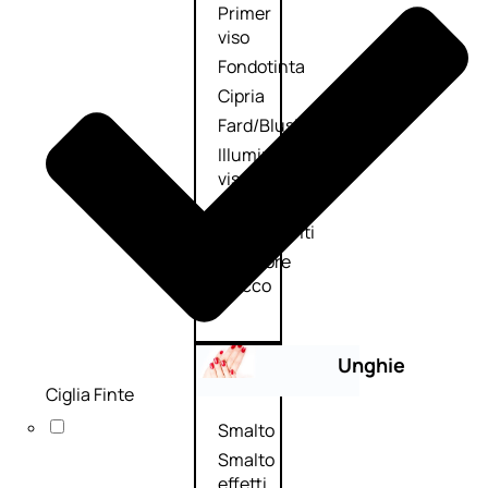
Primer
viso
Fondotinta
Cipria
Fard/Blush
Illuminante
viso
Terre
abbronzanti
Fissatore
trucco
Unghie
Ciglia Finte
Smalto
Smalto
effetti