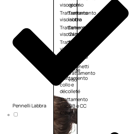
viso giorno
occhi
Trattamento
Trattamento
viso notte
labbra
Trattamento
Detergenti
viso 24 ore
trattanti
Trattamento
Scrub
viso antietà
Maschere
Trattamento
Sieri
viso
Cofanetti
idratante
trattamento
Trattamento
viso
collo e
décolleté
Trattamento
Pennelli Labbra
viso BB e CC
cream