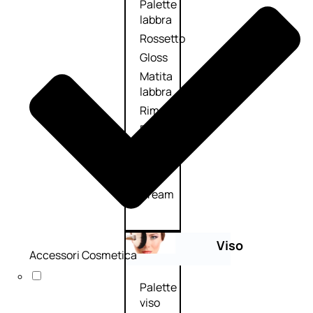
Palette
labbra
Rossetto
Gloss
Matita
labbra
Rimpolpante
Balsamo
labbra
BB e
CC
Cream
Viso
Accessori Cosmetica
Palette
viso