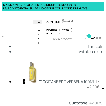
SPEDIZIONE GRATUITA PER ORDINI SUPERIORI A €49,90
5% SCONTO EXTRA SUL PRIMO ORDINE CON IL CODICE BEAUTY5
PROFUMI
Profumi Donna
Profumi Uomo
1
42,00
€
Deodoranti Donna
Deodoranti Uomo
1
articoli
Corpo Donna
vai al carrello
Corpo Uomo
Profumi Capelli
Creme Mani
Bagnodoccia Donna Profumi
Bagnodoccia Uomo Profumi
×
L'OCCITANE EDT VERBENA 100ML
1 ×
42,00
€
Deo
Donna
Uomo
Subtotale:
42,00
€