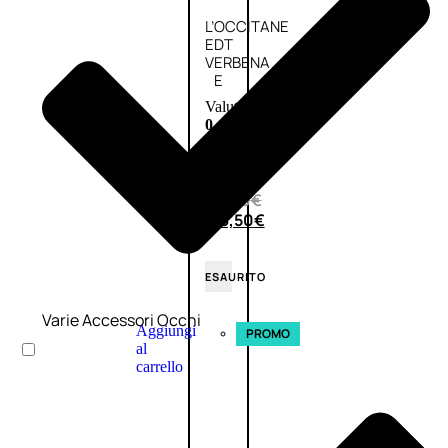
L’OCCITANE
EDT
VERBENA
E
Valutato
0
su
5
(0)
58,00
€
43,50
€
ESAURITO
Varie Accessori Occhi
Aggiungi
PROMO
al
carrello