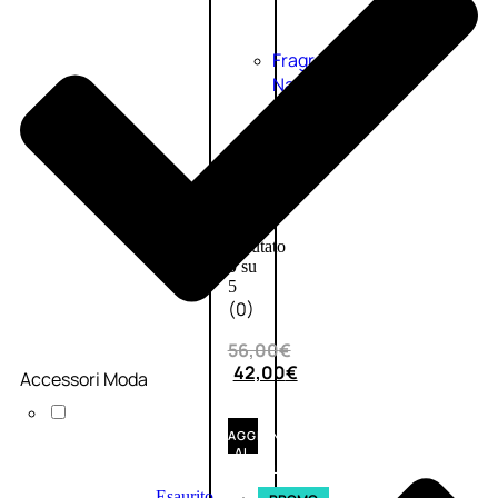
Fragranze
Nature
Donna
L’OCCITANE
EDT
VERBENA
1
Valutato
0
su
5
(0)
56,00
€
42,00
€
Accessori Moda
AGGIUNGI
AL
CARRELLO
Esaurito