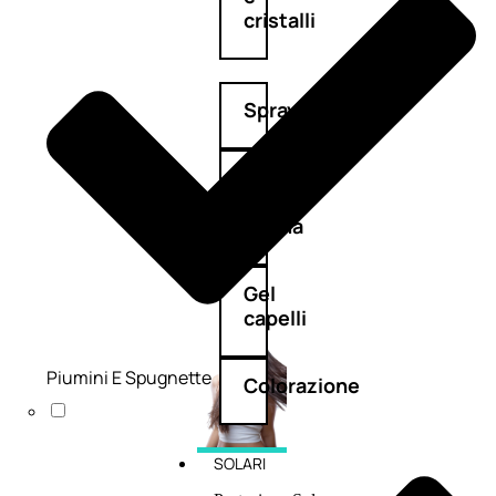
cristalli
Spray
Cera
e
crema
Gel
capelli
Piumini E Spugnette
Colorazione
SOLARI