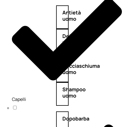
Antietà
uomo
Detergente
viso
uomo
Docciaschiuma
uomo
Shampoo
uomo
Capelli
Dopobarba