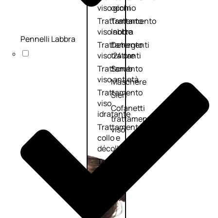
viso giorno
occhi
Trattamento
Trattamento
viso notte
labbra
Pennelli Labbra
Trattamento
Detergenti
viso 24 ore
trattanti
Trattamento
Scrub
viso antietà
Maschere
Trattamento
Sieri
viso
Cofanetti
idratante
trattamento
Trattamento
viso
collo e
décolleté
Trattamento
viso BB e CC
cream