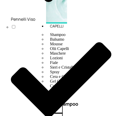
Pennelli Viso
CAPELLI
Shampoo
Balsamo
Mousse
Olii Capelli
Maschere
Lozioni
Fiale
Sieri e Cristalli
Spray
Cera e Crema
Gel Capelli
Colorazione
Shampoo