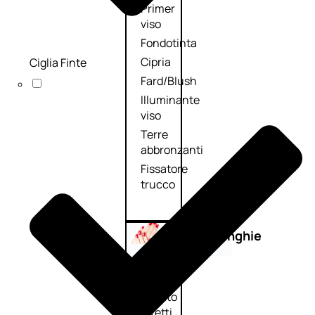
Primer
viso
Fondotinta
Cipria
Ciglia Finte
Fard/Blush
Illuminante
viso
Terre
abbronzanti
Fissatore
trucco
Unghie
Smalto
Smalto
effetti