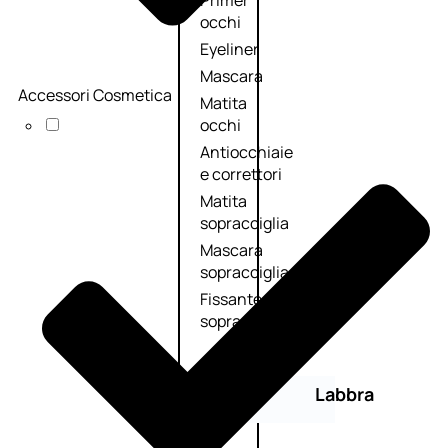
Primer
occhi
Eyeliner
Mascara
Accessori Cosmetica
Matita
occhi
Antiocchiaie
e correttori
Matita
sopracciglia
Mascara
sopracciglia
Fissante
sopracciglia
Labbra