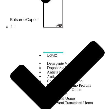
Balsamo Capelli
UOMO
Detergente Viso Uomo
Dopobarba Uomo
Antieta Uomo
Anticaduta Uomo
Contorno Occhi Uomo
Bagnodoccia Uomo Profumi
Docciaschiuma Uomo
Corpo Uomo
Deodoranti Uomo
Confezioni Trattamenti Uomo