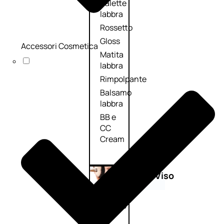
Palette
labbra
Rossetto
Gloss
Accessori Cosmetica
Matita
labbra
Rimpolpante
Balsamo
labbra
BB e
CC
Cream
Viso
Palette
viso