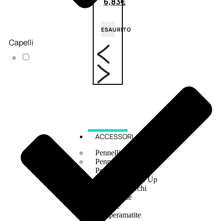
6,83
€
ESAURITO
Capelli
ACCESSORI
Pennelli Viso
Pennelli Occhi
Pennelli Labbra
Accessori Make Up
Accessori Occhi
Ciglia Finte
Pinzette
Temperamatite