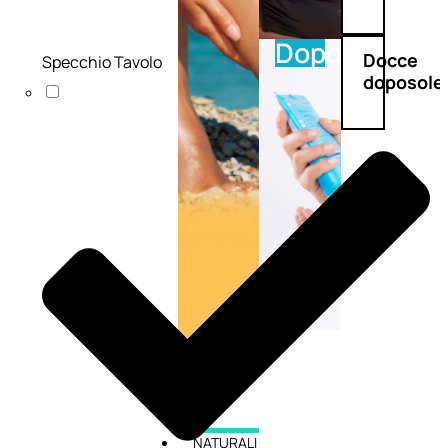
Doposole
Docce
Specchio Tavolo
doposole
NATURALI