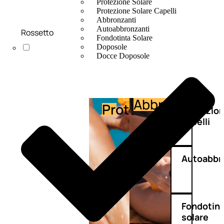
Protezione Solare
Protezione Solare Capelli
Abbronzanti
Autoabbronzanti
Rossetto
Fondotinta Solare
Doposole
Docce Doposole
Abbronzante
Protezione
Protezio
capelli
Autoabbr
Fondotin
solare