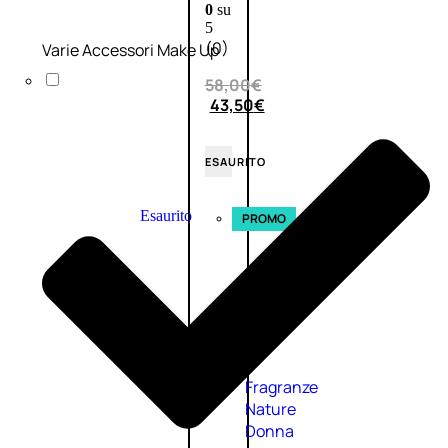
0
su
5
(0)
Varie Accessori Make Up
58,00
€
43,50
€
ESAURITO
Esaurito
PROMO
Fragranze
Nature
Donna