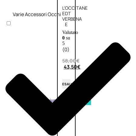
L’OCCITANE
EDT
Varie Accessori Occhi
VERBENA
E
Valutato
0
su
5
(0)
58,00
€
43,50
€
ESAURITO
Aggiungi
PROMO
al
carrello