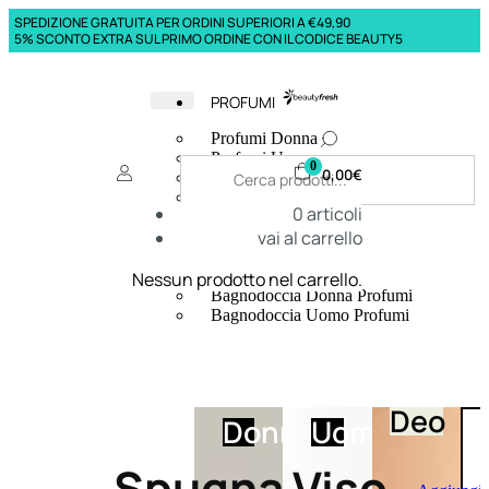
SPEDIZIONE GRATUITA PER ORDINI SUPERIORI A €49,90
5% SCONTO EXTRA SUL PRIMO ORDINE CON IL CODICE BEAUTY5
PROFUMI
Profumi Donna
Profumi Uomo
0
0,00
€
Deodoranti Donna
Deodoranti Uomo
0
articoli
Corpo Donna
vai al carrello
Corpo Uomo
Profumi Capelli
Creme Mani
Nessun prodotto nel carrello.
Bagnodoccia Donna Profumi
Bagnodoccia Uomo Profumi
Deo
Donna
Uomo
Spugna Viso