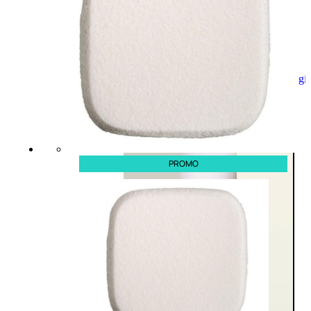
Aggiungi
al
carrello
PROMO