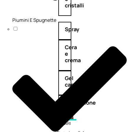
cristalli
Piumini E Spugnette
Spray
Cera
e
crema
Gel
capelli
Colorazione
SOLARI