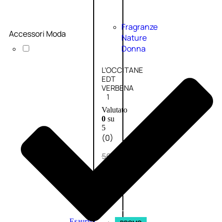
Fragranze
Accessori Moda
Nature
Donna
L’OCCITANE
EDT
VERBENA
1
Valutato
0
su
5
(0)
56,00
€
42,00
€
AGGIUNGI
AL
CARRELLO
Esaurito