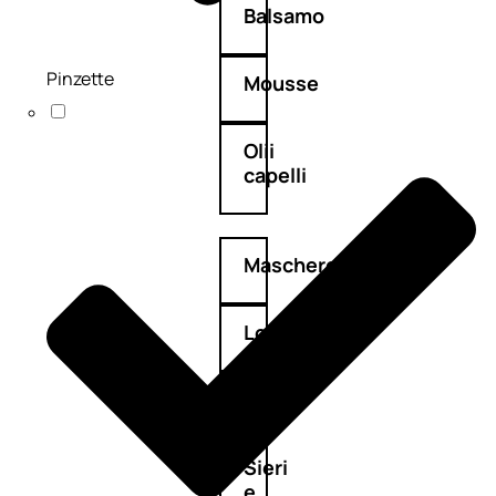
Balsamo
Pinzette
Mousse
Olii
capelli
Maschere
Lozioni
Fiale
Sieri
e