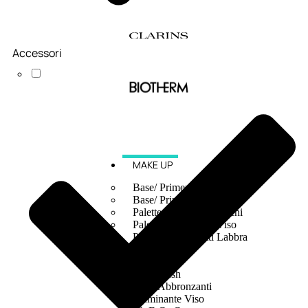
Accessori
MAKE UP
Base/ Primer Occhi
Base/ Primer Viso
Palette E Cofanetti Occhi
Palette E Cofanetti Viso
Palette E Cofanetti Labbra
Fondotinta
Cipria
Fard/Blush
Terre Abbronzanti
Illuminante Viso