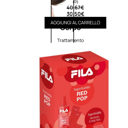
(0)
40,67
€
30,50
€
AGGIUNGI AL CARRELLO
Corpo
Trattamento
corpo
Trattamento
mani e piedi
Trattamento
unghie
Trattamento
anticellulite
Cofanetti
trattamento
corpo