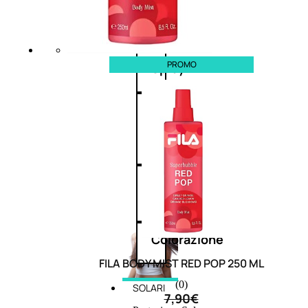
cristalli
PROMO
Spray
Cera
e
crema
Gel
capelli
Colorazione
FILA BODY MIST RED POP 250 ML
(0)
SOLARI
7,90
€