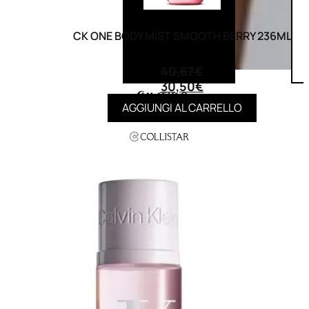
CK ONE BODY MIST SMOOTH BERRY 236ML
(0)
40,67
€
30,50
€
AGGIUNGI AL CARRELLO