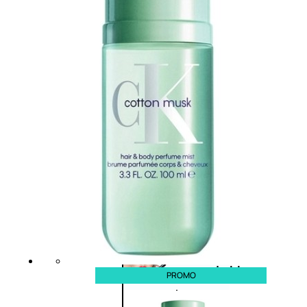
Primer
occhi
Eyeliner
Mascara
Matita
occhi
Antiocchiaie
e correttori
Matita
sopracciglia
Mascara
sopracciglia
Fissante
sopracciglia
Labbra
PROMO