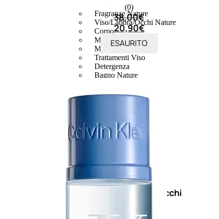
(0)
Fragranze Nature
38,00
€
Viso/Labbra/Occhi Nature
20,90
€
Corpo
Mani
ESAURITO
Maschera Nature
Trattamenti Viso
Detergenza
Bagno Nature
Deodoranti
Profumi
nature
Viso/Labbra/Occhi