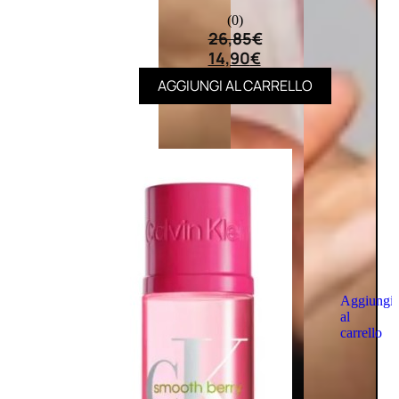
(0)
26,85
€
14,90
€
AGGIUNGI AL CARRELLO
Aggiungi
al
carrello