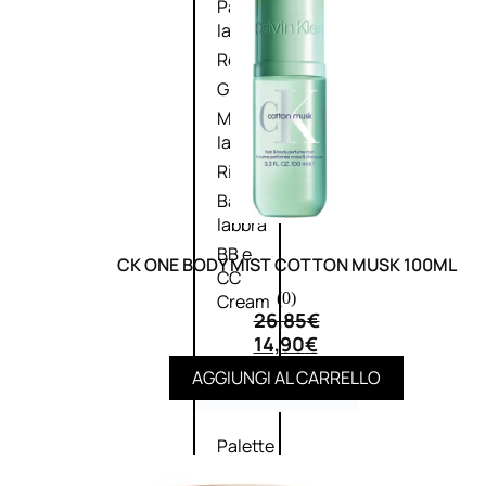
Palette
labbra
Rossetto
Gloss
Matita
labbra
Rimpolpante
Balsamo
labbra
BB e
CK ONE BODY MIST COTTON MUSK 100ML
CC
(0)
Cream
26,85
€
14,90
€
AGGIUNGI AL CARRELLO
Viso
Palette
viso