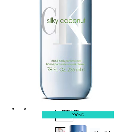
Corpo
Mani
Bagno
Detergenza
Trattamenti
viso
Maschere
nature
PROMO