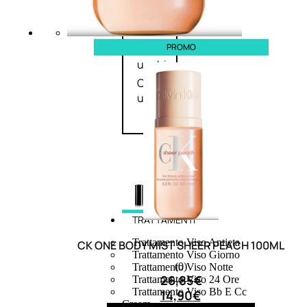
speciali
Solvente
PROMO
Trattamenti
unghie
Cofanetti
unghie
TRATTAMENTI
Trattamento Viso Antieta
CK ONE BODY MIST SHEER PEACH 100ML
Trattamento Viso Giorno
(0)
Trattamento Viso Notte
26,85
€
Trattamento Viso 24 Ore
Trattamento Viso Bb E Cc
14,90
€
Cream