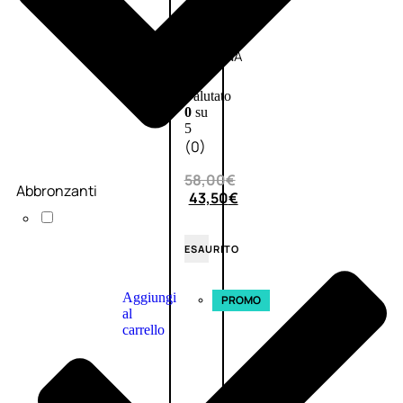
L’OCCITANE
EDT
VERBENA
E
Valutato
0
su
5
(0)
58,00
€
Abbronzanti
43,50
€
ESAURITO
Aggiungi
PROMO
al
carrello