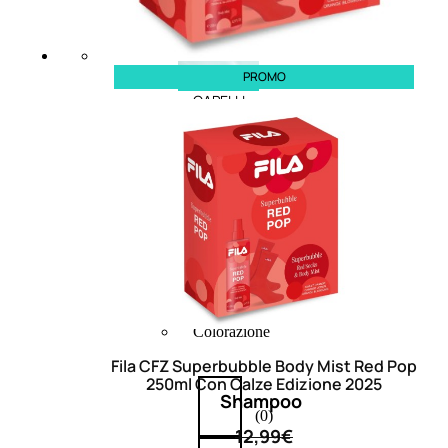
PROMO
CAPELLI
Shampoo
Balsamo
Mousse
Olii Capelli
Maschere
Lozioni
Fiale
Sieri e Cristalli
Spray
Cera e Crema
Gel Capelli
Colorazione
Fila CFZ Superbubble Body Mist Red Pop
250ml Con Calze Edizione 2025
Shampoo
(0)
12,99
€