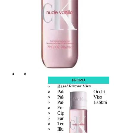
MAKE UP
PROMO
Base/ Primer Occhi
Base/ Primer Viso
Palette E Cofanetti Occhi
Palette E Cofanetti Viso
Palette E Cofanetti Labbra
Fondotinta
Cipria
Fard/Blush
Terre Abbronzanti
Illuminante Viso