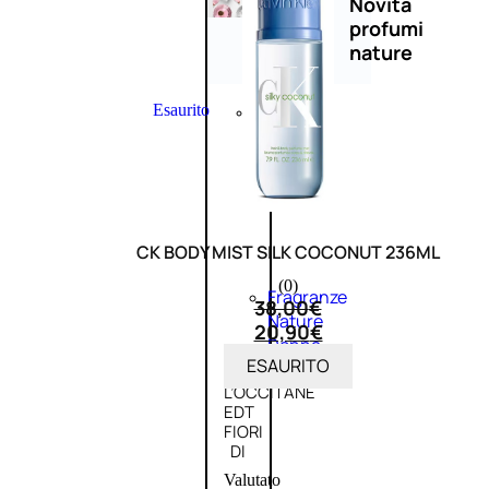
Novità
profumi
nature
Esaurito
PROMO
CK BODY MIST SILK COCONUT 236ML
(0)
Fragranze
38,00
€
Nature
20,90
€
Donna
ESAURITO
L’OCCITANE
EDT
FIORI
DI
Valutato