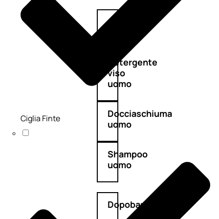
Antietà
uomo
Detergente
viso
uomo
Docciaschiuma
Ciglia Finte
uomo
Shampoo
uomo
Dopobarba