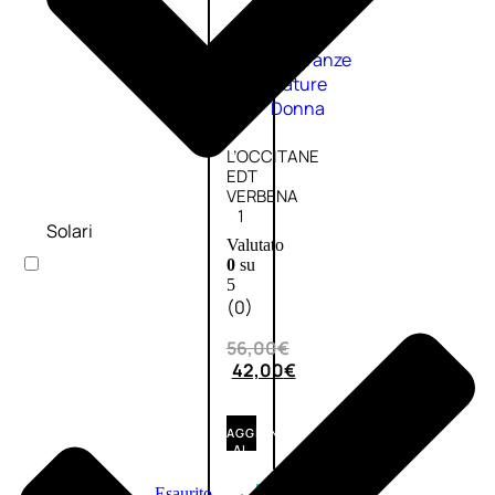
Fragranze
Nature
Donna
L’OCCITANE
EDT
VERBENA
1
Solari
Valutato
0
su
5
(0)
56,00
€
42,00
€
AGGIUNGI
AL
CARRELLO
Esaurito