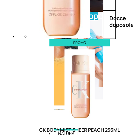
Doposole
Docce
doposole
PROMO
CK BODY MIST SHEER PEACH 236ML
NATURALI