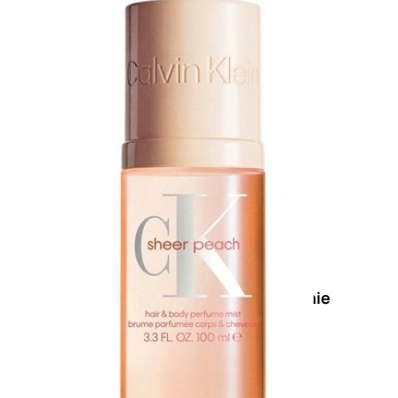
Primer
viso
Fondotinta
Cipria
Fard/Blush
Illuminante
viso
Terre
abbronzanti
Fissatore
trucco
Unghie
Smalto
Smalto
effetti