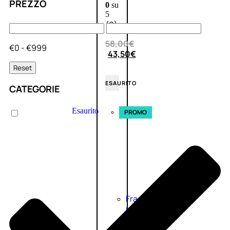
PREZZO
0
su
5
(0)
58,00
€
€0 - €999
43,50
€
Reset
ESAURITO
CATEGORIE
Esaurito
PROMO
Fragranze
Nature
Donna