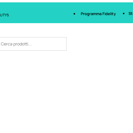
St
Programma Fidelity
AUTY5