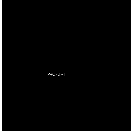
PROFUMI
Profumi Donna
Profumi Uomo
Deodoranti Donna
Deodoranti Uomo
Corpo Donna
Corpo Uomo
Profumi Capelli
Creme Mani
Bagnodoccia Donna Profumi