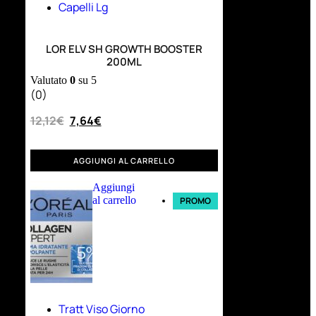
Capelli Lg
LOR ELV SH GROWTH BOOSTER
200ML
Valutato
0
su 5
(0)
12,12
€
7,64
€
AGGIUNGI AL CARRELLO
Aggiungi
al carrello
PROMO
Tratt Viso Giorno