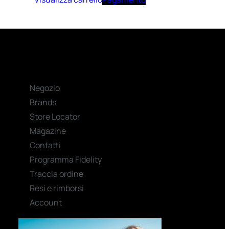
Negozio
Brands
Store Locator
Magazine
Contatti
Programma Fidelity
Traccia ordine
Resi e rimborsi
Account