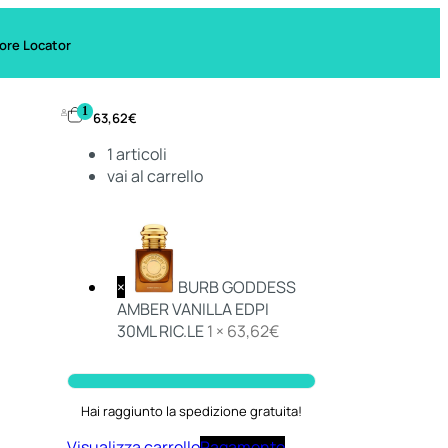
ore Locator
1
63,62
€
1
articoli
vai al carrello
×
BURB GODDESS
AMBER VANILLA EDPI
30ML RIC.LE
1 ×
63,62
€
Hai raggiunto la spedizione gratuita!
Visualizza carrello
Pagamento