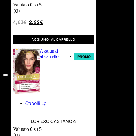
Valutato
0
su 5
(0)
4,63
€
2,92
€
AGGIUNGI AL CARRELLO
Aggiungi
al carrello
PROMO
Capelli Lg
LOR EXC CASTANO 4
Valutato
0
su 5
(0)