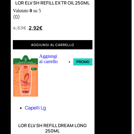
LOR ELV SH REFILL EXTR OIL 250ML
Valutato
0
su 5
(0)
4,63
€
2,92
€
AGGIUNGI AL CARRELLO
Aggiungi
al carrello
PROMO
Capelli Lg
LOR ELV SH REFILL DREAM LONG
250ML