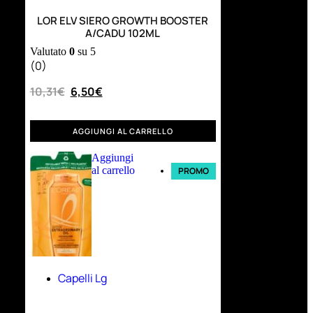
LOR ELV SIERO GROWTH BOOSTER
A/CADU 102ML
Valutato
0
su 5
(0)
10,31
€
6,50
€
AGGIUNGI AL CARRELLO
Aggiungi
al carrello
PROMO
Capelli Lg