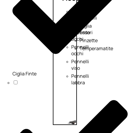
Accessori
Kit
make
pennelli
up
Ciglia
Accessori
finte
occhi
Pinzette
Pennelli
Temperamatite
occhi
Pennelli
viso
Ciglia Finte
Pennelli
labbra