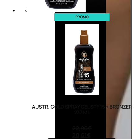
PROMO
AUSTR. GOLD SPRAY GEL SPF 15 + BRONZER
237 ML
(0)
22,90
€
20,61
€