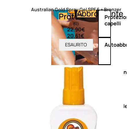
Australian Gold Spray Gel SPF 6 + Bronzer
Abbronzante
Protezione
237 ML
Protezio
capelli
(0)
22,90
€
20,61
€
Autoabbr
ESAURITO
Fondotin
solare
Doposole
Docce
doposole