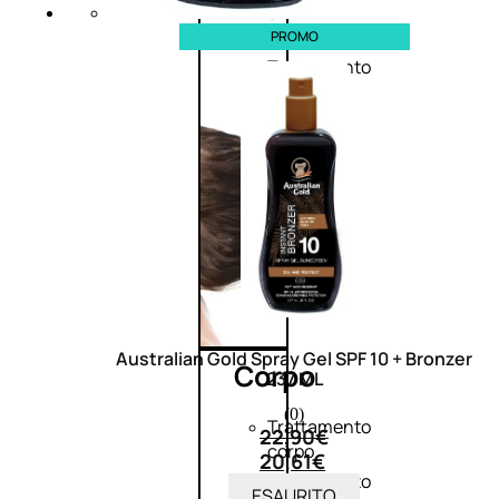
e
décolleté
PROMO
Trattamento
viso
BB
e
CC
cream
Australian Gold Spray Gel SPF 10 + Bronzer
Corpo
237 ML
(0)
Trattamento
22,90
€
corpo
20,61
€
Trattamento
ESAURITO