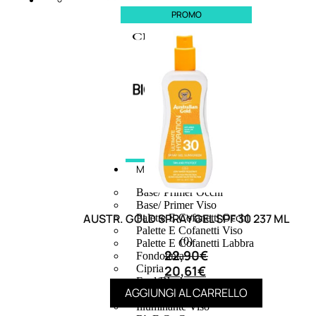
PROMO
MAKE UP
Base/ Primer Occhi
Base/ Primer Viso
AUSTR. GOLD SPRAY GEL SPF 30 237 ML
Palette E Cofanetti Occhi
Palette E Cofanetti Viso
(0)
Palette E Cofanetti Labbra
22,90
€
Fondotinta
20,61
€
Cipria
Fard/Blush
AGGIUNGI AL CARRELLO
Terre Abbronzanti
Illuminante Viso