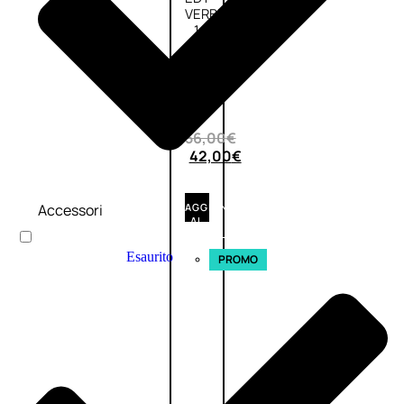
VERBENA
1
Valutato
0
su
5
(0)
56,00
€
42,00
€
Accessori
AGGIUNGI
AL
CARRELLO
Esaurito
PROMO