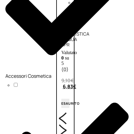
Fragranze
Nature
Donna
L
Erboristica
L’
ERBORISTICA
ACQUA
SPR
Valutato
0
su
5
(0)
Accessori Cosmetica
9,10
€
6,83
€
ESAURITO