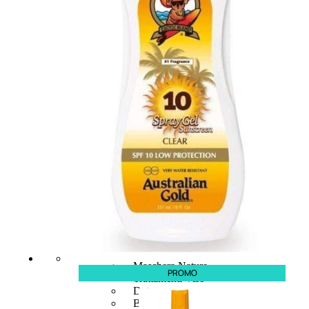
NATURALI
Fragranze Nature
Viso/Labbra/Occhi Nature
Corpo
Mani
Maschera Nature
PROMO
Trattamenti Viso
Detergenza
Bagno Nature