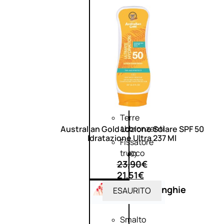
Palette
viso
Primer
viso
Fondotinta
Cipria
Fard/Blush
Illuminante
viso
Terre
abbronzanti
Australian Gold Lozione Solare SPF 50
Idratazione Ultra 237 Ml
Fissatore
trucco
(0)
23,90
€
21,51
€
Unghie
ESAURITO
Smalto