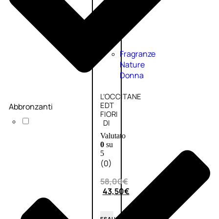
Fragranze
Nature
Donna
L’OCCITANE
EDT
Abbronzanti
FIORI
DI
Valutato
0
su
5
(0)
58,00
€
43,50
€
ESAURITO