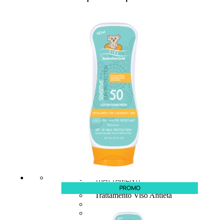
Smalto
effetti
speciali
Solvente
Trattamenti
unghie
Cofanetti
unghie
TRATTAMENTI
PROMO
Trattamento Viso Antieta
Trattamento Viso Giorno
Trattamento Viso Notte