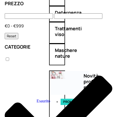
PREZZO
Detergenza
€0 - €999
Trattamenti
viso
Reset
CATEGORIE
Maschere
nature
Novità
profumi
nature
Esaurito
PROMO