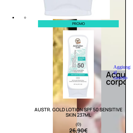
PROMO
Aggiungi
Acqua
al
carrello
corpo
AUSTR. GOLD LOTION SPF 50 SENSITIVE
SKIN 237ML
(0)
26,90
€