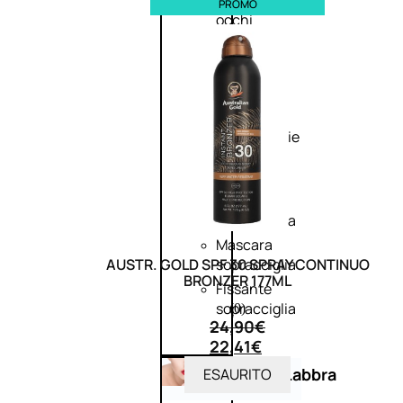
Primer
PROMO
occhi
Eyeliner
Mascara
Matita
occhi
Antiocchiaie
e
correttori
Matita
sopracciglia
Mascara
AUSTR. GOLD SPF 30 SPRAY CONTINUO
sopracciglia
BRONZER 177ML
Fissante
sopracciglia
(0)
24,90
€
22,41
€
Labbra
ESAURITO