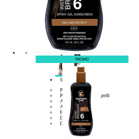
e
crema
Gel
capelli
Colorazione
PROMO
SOLARI
Protezione Solare
Protezione Solare Capelli
Abbronzanti
Autoabbronzanti
Fondotinta Solare
Doposole
Docce Doposole