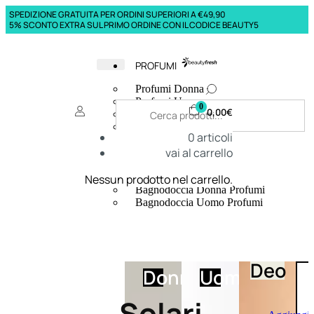
SPEDIZIONE GRATUITA PER ORDINI SUPERIORI A €49,90
5% SCONTO EXTRA SUL PRIMO ORDINE CON IL CODICE BEAUTY5
PROFUMI
Profumi Donna
Profumi Uomo
0
0,00
€
Deodoranti Donna
Deodoranti Uomo
0
articoli
Corpo Donna
vai al carrello
Corpo Uomo
Profumi Capelli
Creme Mani
Nessun prodotto nel carrello.
Bagnodoccia Donna Profumi
Bagnodoccia Uomo Profumi
Deo
Donna
Uomo
Solari