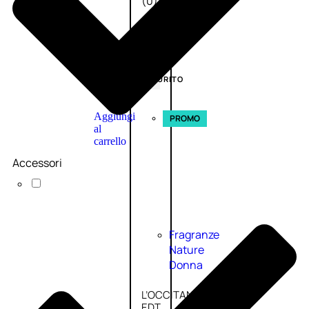
(0)
58,00
€
43,50
€
ESAURITO
Aggiungi
PROMO
al
carrello
Accessori
Fragranze
Nature
Donna
L’OCCITANE
EDT