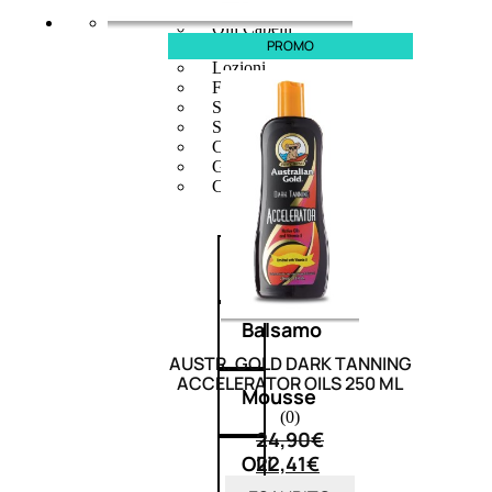
Mousse
Olii Capelli
PROMO
Maschere
Lozioni
Fiale
Sieri e Cristalli
Spray
Cera e Crema
Gel Capelli
Colorazione
Shampoo
Balsamo
AUSTR. GOLD DARK TANNING
ACCELERATOR OILS 250 ML
Mousse
(0)
24,90
€
22,41
€
Olii
capelli