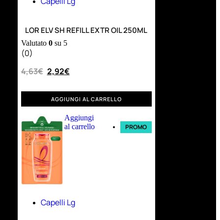
Capelli Lg
LOR ELV SH REFILL EXTR OIL 250ML
Valutato
0
su 5
(0)
4,63
€
2,92
€
AGGIUNGI AL CARRELLO
Aggiungi
al carrello
PROMO
Capelli Lg