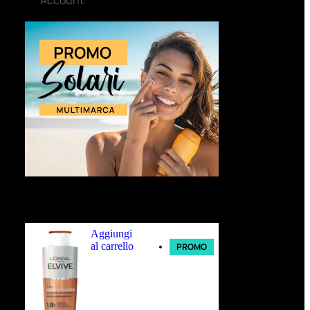
Ultimi arrivi
Aggiungi
al carrello
PROMO