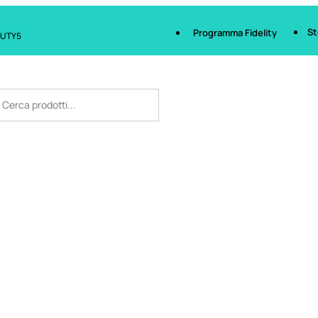
St
Programma Fidelity
AUTY5