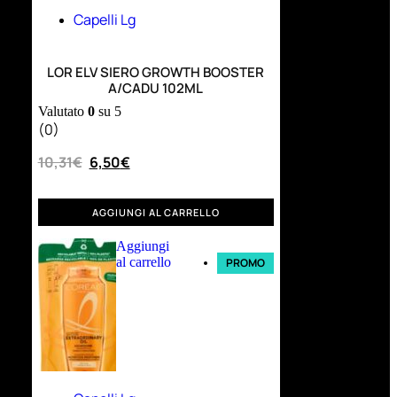
Capelli Lg
LOR ELV SIERO GROWTH BOOSTER
A/CADU 102ML
Valutato
0
su 5
(0)
10,31
€
6,50
€
AGGIUNGI AL CARRELLO
Aggiungi
al carrello
PROMO