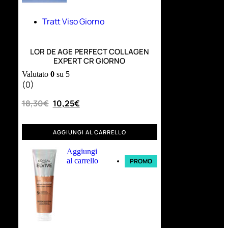
Tratt Viso Giorno
LOR DE AGE PERFECT COLLAGEN
EXPERT CR GIORNO
Valutato
0
su 5
(0)
18,30
€
10,25
€
AGGIUNGI AL CARRELLO
Aggiungi
al carrello
PROMO