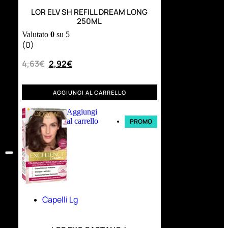
LOR ELV SH REFILL DREAM LONG
250ML
Valutato
0
su 5
(0)
4,63
€
2,92
€
AGGIUNGI AL CARRELLO
Aggiungi
al carrello
PROMO
Capelli Lg