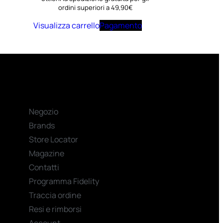
ordini superiori a 49,90€
Visualizza carrello
Pagamento
Negozio
Brands
Store Locator
Magazine
Contatti
Programma Fidelity
Traccia ordine
Resi e rimborsi
Account