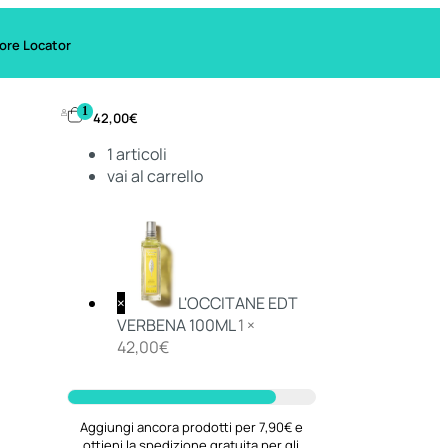
ore Locator
1
42,00
€
1
articoli
vai al carrello
×
L'OCCITANE EDT
VERBENA 100ML
1 ×
42,00
€
Aggiungi ancora prodotti per 7,90€ e
ottieni la spedizione gratuita per gli