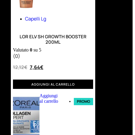
Capelli Lg
LOR ELV SH GROWTH BOOSTER
200ML
Valutato
0
su 5
(0)
12,12
€
7,64
€
AGGIUNGI AL CARRELLO
Aggiungi
al carrello
PROMO