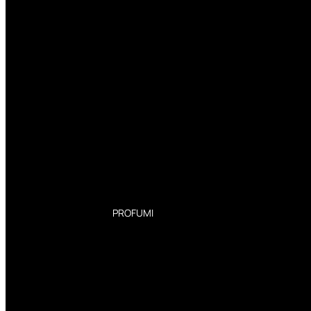
PROFUMI
Profumi Donna
Profumi Uomo
Deodoranti Donna
Deodoranti Uomo
Corpo Donna
Corpo Uomo
Profumi Capelli