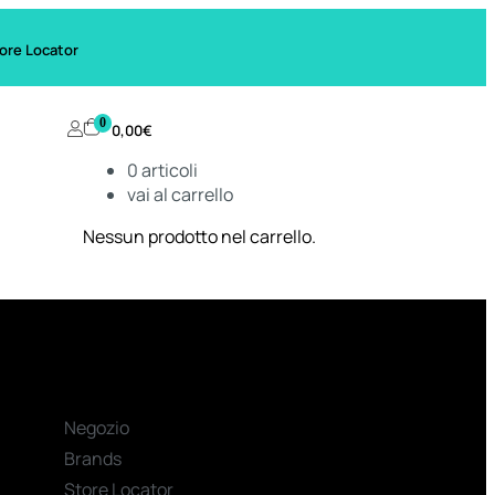
ore Locator
0
0,00
€
0
articoli
vai al carrello
Nessun prodotto nel carrello.
Negozio
Brands
Store Locator