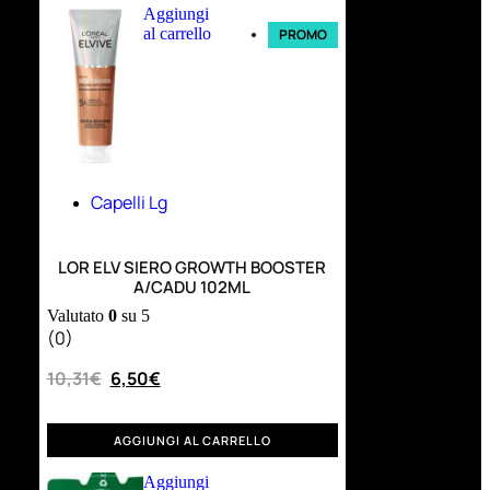
Aggiungi
al carrello
PROMO
Capelli Lg
LOR ELV SIERO GROWTH BOOSTER
A/CADU 102ML
Valutato
0
su 5
(0)
10,31
€
6,50
€
AGGIUNGI AL CARRELLO
Aggiungi