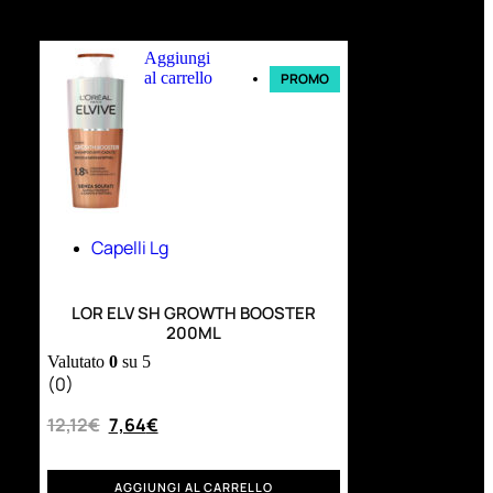
Ultimi arrivi
Aggiungi
al carrello
PROMO
Capelli Lg
LOR ELV SH GROWTH BOOSTER
200ML
Valutato
0
su 5
(0)
12,12
€
7,64
€
AGGIUNGI AL CARRELLO