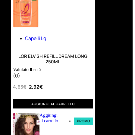
Capelli Lg
LOR ELV SH REFILL DREAM LONG
250ML
Valutato
0
su 5
(0)
4,63
€
2,92
€
AGGIUNGI AL CARRELLO
Aggiungi
al carrello
PROMO