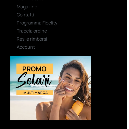
Magazine
Contatti
Programma Fidelity
Traccia ordine
Resi e rimborsi
Account