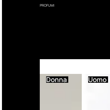
PROFUMI
Profumi Donna
Profumi Uomo
Deodoranti Donna
Deodoranti Uomo
Corpo Donna
Corpo Uomo
Profumi Capelli
Creme Mani
Bagnodoccia Donna Profumi
Bagnodoccia Uomo Profumi
Donna
Uomo