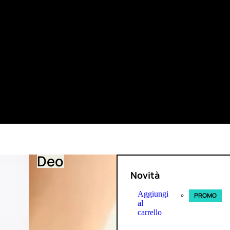
Deo
Novità
Aggiungi
PROMO
al
carrello