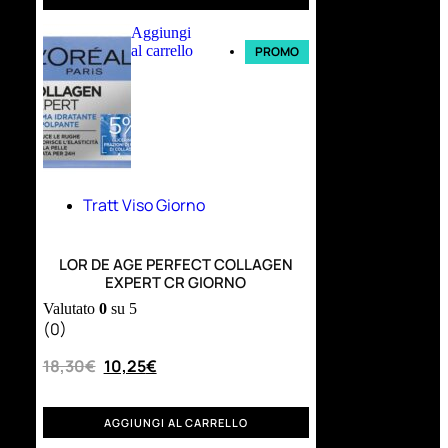
Aggiungi
al carrello
PROMO
Tratt Viso Giorno
LOR DE AGE PERFECT COLLAGEN
EXPERT CR GIORNO
Valutato
0
su 5
(0)
18,30
€
10,25
€
AGGIUNGI AL CARRELLO