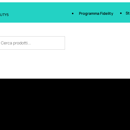
St
Programma Fidelity
AUTY5