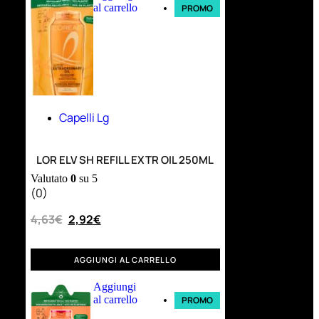
al carrello
PROMO
Capelli Lg
LOR ELV SH REFILL EXTR OIL 250ML
Valutato
0
su 5
(0)
4,63
€
2,92
€
AGGIUNGI AL CARRELLO
Aggiungi
al carrello
PROMO