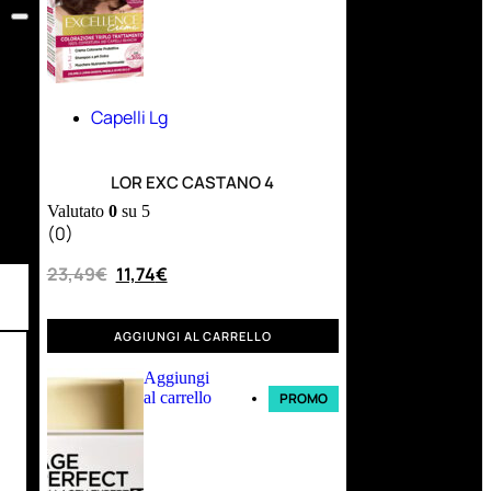
Capelli Lg
LOR EXC CASTANO 4
Valutato
0
su 5
(0)
23,49
€
11,74
€
AGGIUNGI AL CARRELLO
Aggiungi
al carrello
PROMO