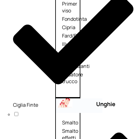
Primer
viso
Fondotinta
Cipria
Fard/Blush
Illuminante
viso
Terre
abbronzanti
Fissatore
trucco
Unghie
Ciglia Finte
Smalto
Smalto
effetti