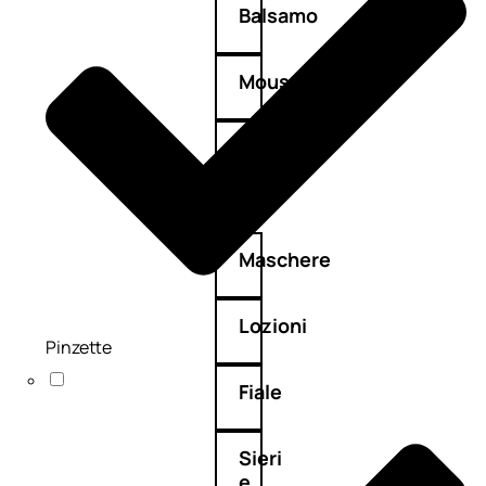
Balsamo
Mousse
Olii
capelli
Maschere
Lozioni
Pinzette
Fiale
Sieri
e