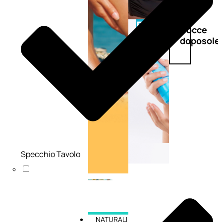
Doposole
Docce
doposole
Specchio Tavolo
NATURALI