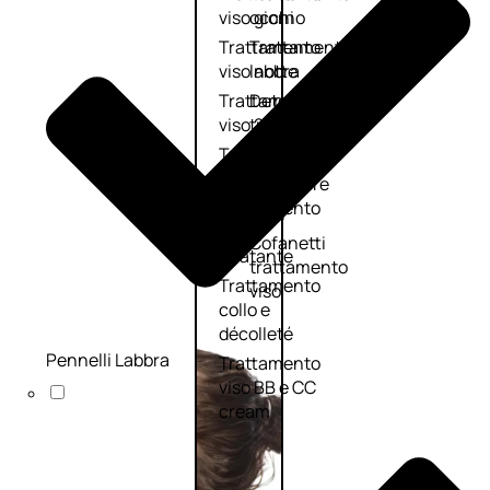
viso giorno
occhi
Trattamento
Trattamento
viso notte
labbra
Trattamento
Detergenti
viso 24 ore
trattanti
Trattamento
Scrub
viso antietà
Maschere
Trattamento
Sieri
viso
Cofanetti
idratante
trattamento
Trattamento
viso
collo e
décolleté
Pennelli Labbra
Trattamento
viso BB e CC
cream