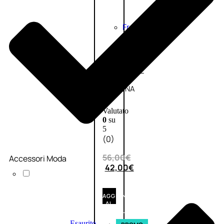
Fragranze
Nature
Donna
L’OCCITANE
EDT
VERBENA
1
Valutato
0
su
5
(0)
56,00
€
Accessori Moda
42,00
€
AGGIUNGI
AL
CARRELLO
Esaurito