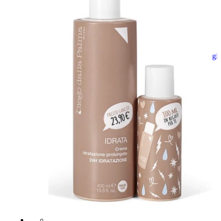
Aggiungi
al
carrello