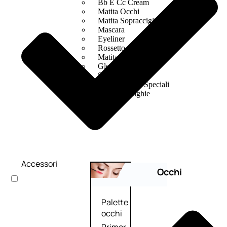
Bb E Cc Cream
Matita Occhi
Matita Sopracciglia
Mascara
Eyeliner
Rossetto
Matita Labbra
Gloss
Smalto
Smalto Effetti Speciali
Solventi Unghie
Accessori
Occhi
Palette
occhi