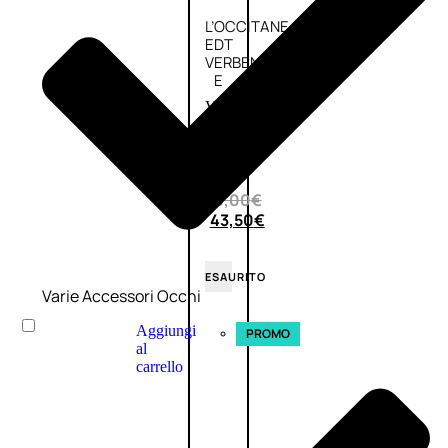
L’OCCITANE
EDT
VERBENA
E
Valutato
0
su
5
(0)
58,00
€
43,50
€
ESAURITO
Varie Accessori Occhi
Aggiungi
PROMO
al
carrello