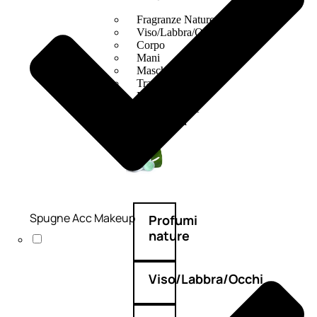
Fragranze Nature
Viso/Labbra/Occhi Nature
Corpo
Mani
Maschera Nature
Trattamenti Viso
Detergenza
Bagno Nature
Deodoranti
Spugne Acc Makeup
Profumi
nature
Viso/Labbra/Occhi