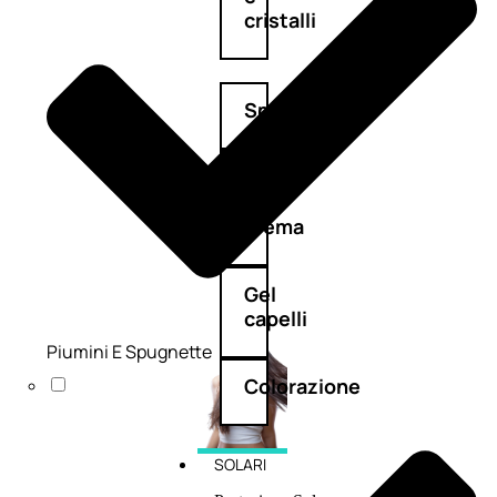
cristalli
Spray
Cera
e
crema
Gel
capelli
Piumini E Spugnette
Colorazione
SOLARI