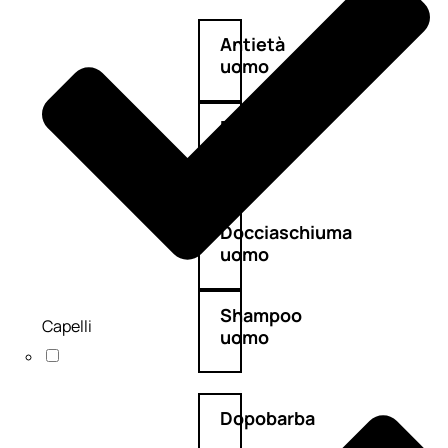
Antietà
uomo
Detergente
viso
uomo
Docciaschiuma
uomo
Shampoo
Capelli
uomo
Dopobarba