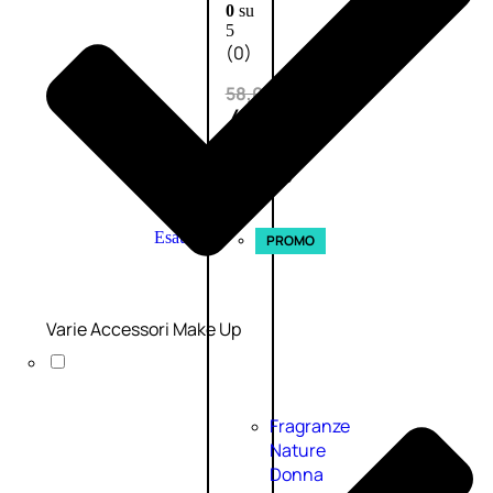
0
su
5
(0)
58,00
€
43,50
€
ESAURITO
Esaurito
PROMO
Varie Accessori Make Up
Fragranze
Nature
Donna