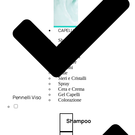
CAPELLI
Shampoo
Balsamo
Mousse
Olii Capelli
Maschere
Lozioni
Fiale
Sieri e Cristalli
Spray
Cera e Crema
Gel Capelli
Pennelli Viso
Colorazione
Shampoo