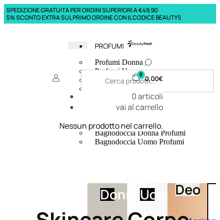
SPEDIZIONE GRATUITA PER ORDINI SUPERIORI A €49,90
5% SCONTO EXTRA SUL PRIMO ORDINE CON IL CODICE BEAUTY5
PROFUMI
Profumi Donna
Profumi Uomo
0
0,00
€
Deodoranti Donna
Deodoranti Uomo
0
articoli
Corpo Donna
vai al carrello
Corpo Uomo
Profumi Capelli
Creme Mani
Nessun prodotto nel carrello.
Bagnodoccia Donna Profumi
Bagnodoccia Uomo Profumi
Deo
Donna
Uomo
Skincare Corpo