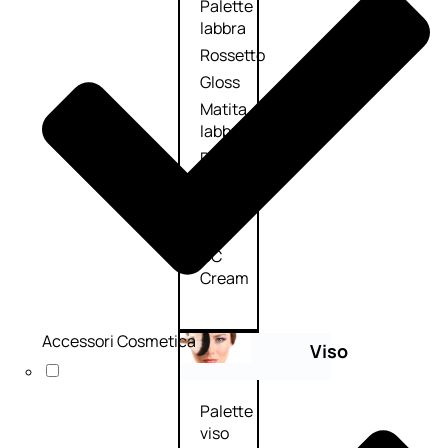
Palette
labbra
Rossetto
Gloss
Matita
labbra
Rimpolpante
Balsamo
labbra
BB e
CC
Cream
Accessori Cosmetica
Viso
Palette
viso