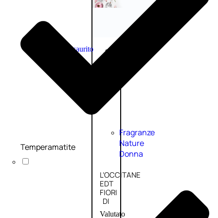
Novità
profumi
nature
Esaurito
PROMO
Fragranze
Nature
Temperamatite
Donna
L’OCCITANE
EDT
FIORI
DI
Valutato