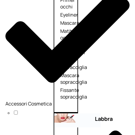
Primer
occhi
Eyeliner
Mascara
Matita
occhi
Antiocchiaie
e correttori
Matita
sopracciglia
Mascara
sopracciglia
Fissante
sopracciglia
Accessori Cosmetica
Labbra