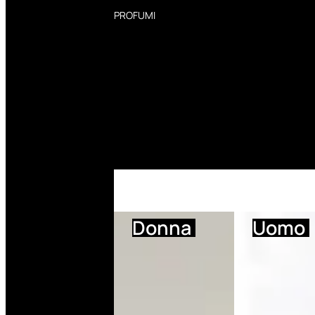
PROFUMI
Profumi Donna
Profumi Uomo
Deodoranti Donna
Deodoranti Uomo
Corpo Donna
Corpo Uomo
Profumi Capelli
Creme Mani
Bagnodoccia Donna Profumi
Bagnodoccia Uomo Profumi
Donna
Uomo