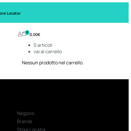
ore Locator
0
0,00
€
0
articoli
vai al carrello
Nessun prodotto nel carrello.
Negozio
Brands
Store Locator