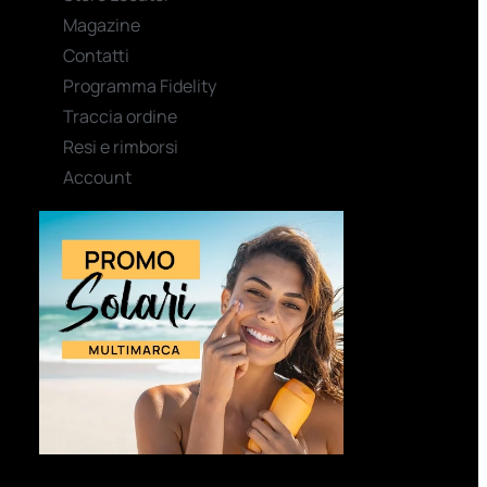
Magazine
Contatti
Programma Fidelity
Traccia ordine
Resi e rimborsi
Account