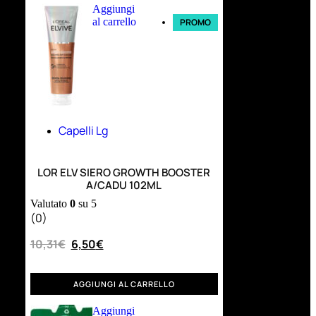
Aggiungi
al carrello
PROMO
Capelli Lg
LOR ELV SIERO GROWTH BOOSTER
A/CADU 102ML
Valutato
0
su 5
(0)
10,31
€
6,50
€
AGGIUNGI AL CARRELLO
Aggiungi