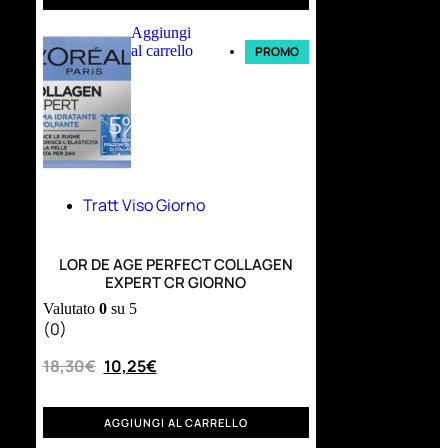
Aggiungi
al carrello
PROMO
Tratt Viso Giorno
LOR DE AGE PERFECT COLLAGEN
EXPERT CR GIORNO
Valutato
0
su 5
(0)
18,30
€
10,25
€
AGGIUNGI AL CARRELLO