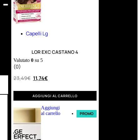
Capelli Lg
LOR EXC CASTANO 4
Valutato
0
su 5
(0)
23,49
€
11,74
€
AGGIUNGI AL CARRELLO
Aggiungi
al carrello
PROMO