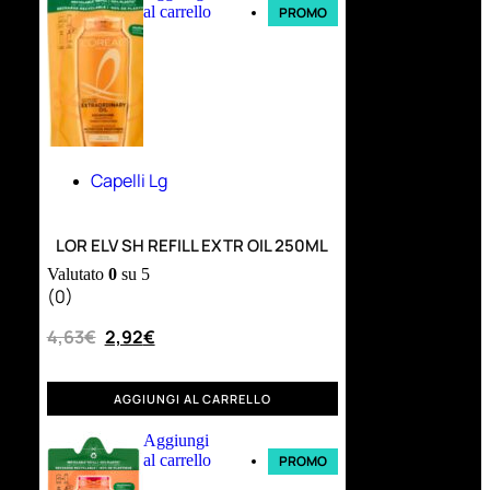
al carrello
PROMO
Capelli Lg
LOR ELV SH REFILL EXTR OIL 250ML
Valutato
0
su 5
(0)
4,63
€
2,92
€
AGGIUNGI AL CARRELLO
Aggiungi
al carrello
PROMO