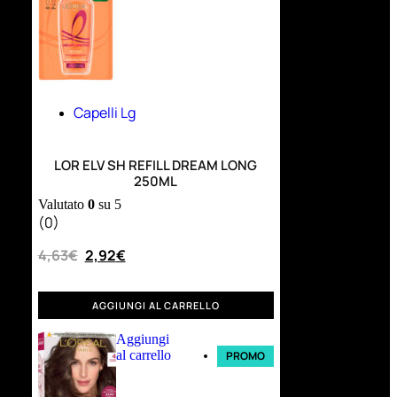
Capelli Lg
LOR ELV SH REFILL DREAM LONG
250ML
Valutato
0
su 5
(0)
4,63
€
2,92
€
AGGIUNGI AL CARRELLO
Aggiungi
al carrello
PROMO