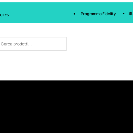
St
Programma Fidelity
AUTY5