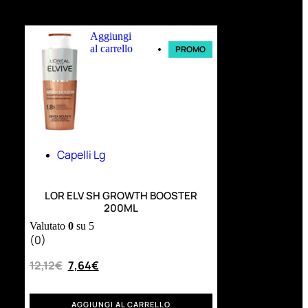
Ultimi arrivi
Aggiungi
al carrello
PROMO
Capelli Lg
LOR ELV SH GROWTH BOOSTER
200ML
Valutato
0
su 5
(0)
12,12
€
7,64
€
AGGIUNGI AL CARRELLO