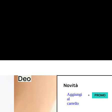
Deo
Novità
Aggiungi
PROMO
al
carrello