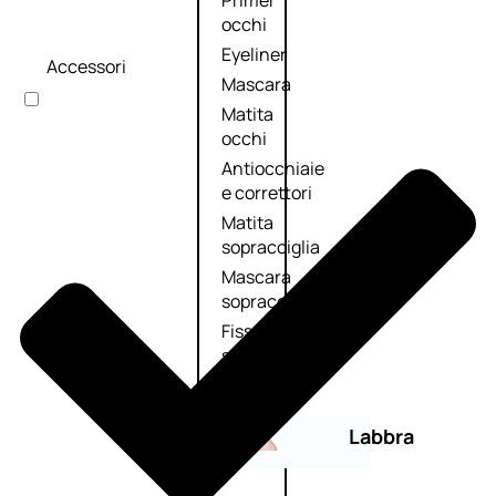
Primer
occhi
Eyeliner
Accessori
Mascara
Matita
occhi
Antiocchiaie
e correttori
Matita
sopracciglia
Mascara
sopracciglia
Fissante
sopracciglia
Labbra