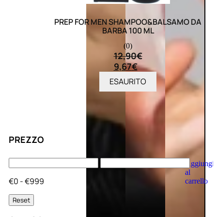
PREP FOR MEN SHAMPOO&BALSAMO DA
BARBA 100 ML
(0)
12,90
€
9,67
€
ESAURITO
PREZZO
Aggiungi
al
€0 - €999
carrello
Reset