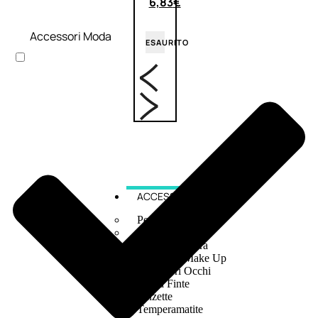
6,83
€
Accessori Moda
ESAURITO
ACCESSORI
Pennelli Viso
Pennelli Occhi
Pennelli Labbra
Accessori Make Up
Accessori Occhi
Ciglia Finte
Pinzette
Temperamatite