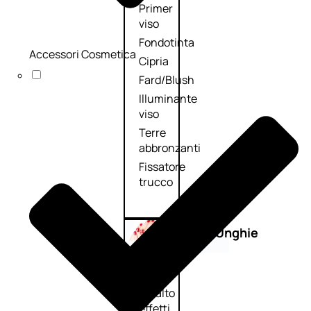
Primer
viso
Fondotinta
Accessori Cosmetica
Cipria
Fard/Blush
Illuminante
viso
Terre
abbronzanti
Fissatore
trucco
Unghie
Smalto
Smalto
effetti