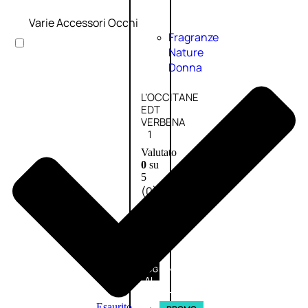
Varie Accessori Occhi
Fragranze
Nature
Donna
L’OCCITANE
EDT
VERBENA
1
Valutato
0
su
5
(0)
56,00
€
42,00
€
AGGIUNGI
AL
CARRELLO
Esaurito