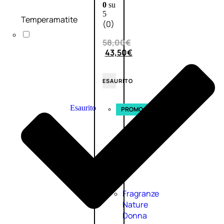
0
su
5
Temperamatite
(0)
58,00
€
43,50
€
ESAURITO
Esaurito
PROMO
Fragranze
Nature
Donna