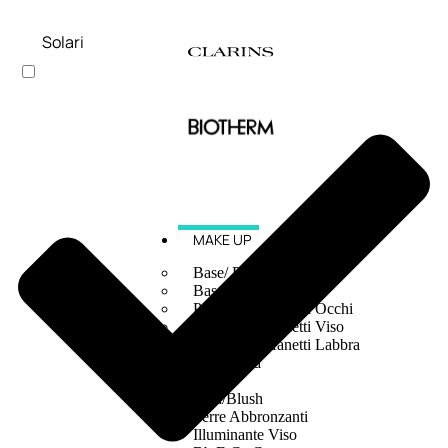
Solari
MAKE UP
Base/ Primer Occhi
Base/ Primer Viso
Palette E Cofanetti Occhi
Palette E Cofanetti Viso
Palette E Cofanetti Labbra
Fondotinta
Cipria
Fard/Blush
Terre Abbronzanti
Illuminante Viso