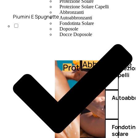
Protezione Solare
Protezione Solare Capelli
Abbronzanti
Piumini E Spugnette
Autoabbronzanti
Fondotinta Solare
Doposole
Docce Doposole
Abbronzante
Protezione
Protezio
capelli
Autoabbr
Fondotin
solare