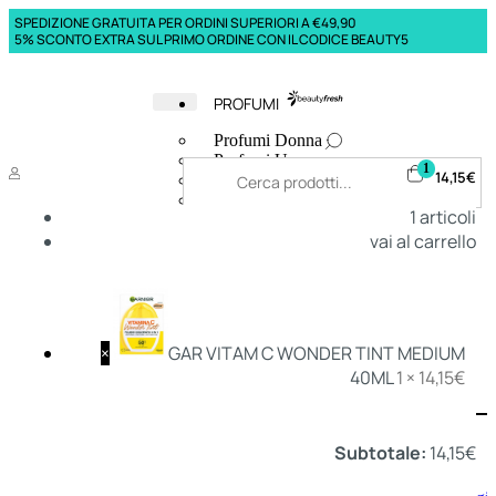
SPEDIZIONE GRATUITA PER ORDINI SUPERIORI A €49,90
5% SCONTO EXTRA SUL PRIMO ORDINE CON IL CODICE BEAUTY5
PROFUMI
Profumi Donna
Profumi Uomo
1
14,15
€
Deodoranti Donna
Deodoranti Uomo
1
articoli
Corpo Donna
vai al carrello
Corpo Uomo
Profumi Capelli
Creme Mani
Bagnodoccia Donna Profumi
Bagnodoccia Uomo Profumi
×
GAR VITAM C WONDER TINT MEDIUM
40ML
1 ×
14,15
€
Deo
Donna
Uomo
Subtotale:
14,15
€