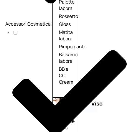
Palette
labbra
Rossetto
Accessori Cosmetica
Gloss
Matita
labbra
Rimpolpante
Balsamo
labbra
BB e
CC
Cream
Viso
Palette
viso