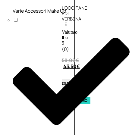
L’OCCITANE
Varie Accessori Make Up
EDT
VERBENA
E
Valutato
0
su
5
(0)
58,00
€
43,50
€
ESAURITO
Aggiungi
PROMO
al
carrello