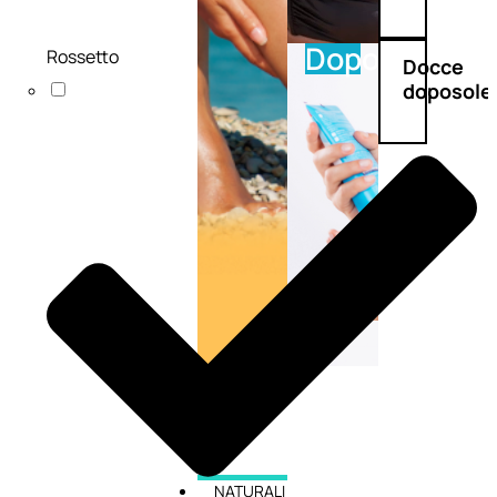
Doposole
Rossetto
Docce
doposole
NATURALI