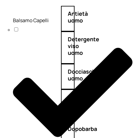
Antietà
uomo
Balsamo Capelli
Detergente
viso
uomo
Docciaschiuma
uomo
Shampoo
uomo
Dopobarba