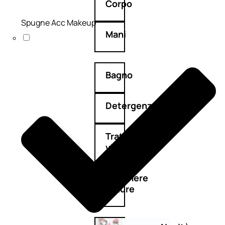
Corpo
Spugne Acc Makeup
Mani
Bagno
Detergenza
Trattamenti
viso
Maschere
nature