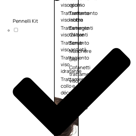
viso giorno
occhi
Trattamento
Trattamento
viso notte
labbra
Pennelli Kit
Trattamento
Detergenti
viso 24 ore
trattanti
Trattamento
Scrub
viso antietà
Maschere
Trattamento
Sieri
viso
Cofanetti
idratante
trattamento
Trattamento
viso
collo e
décolleté
Trattamento
viso BB e CC
cream