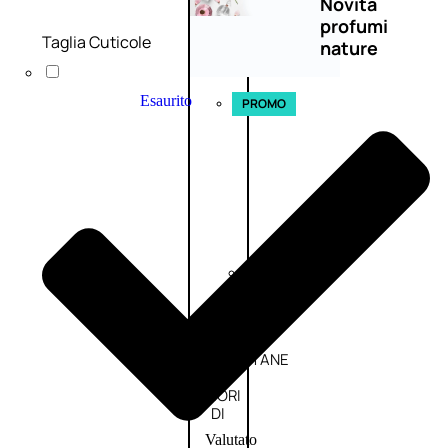
Novità
profumi
Taglia Cuticole
nature
Esaurito
PROMO
Fragranze
Nature
Donna
L’OCCITANE
EDT
FIORI
DI
Valutato