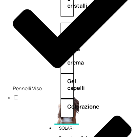
cristalli
Spray
Cera
e
crema
Gel
capelli
Pennelli Viso
Colorazione
SOLARI