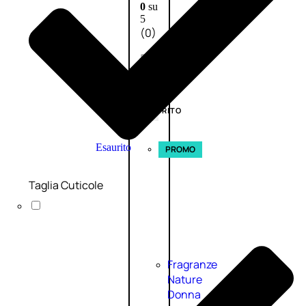
0
su
5
(0)
58,00
€
43,50
€
ESAURITO
Esaurito
PROMO
Taglia Cuticole
Fragranze
Nature
Donna