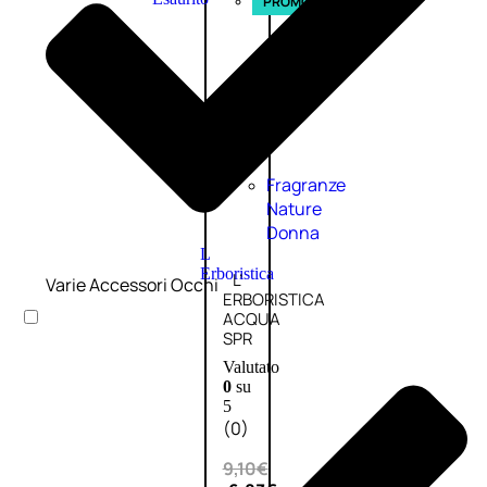
PROMO
Fragranze
Nature
Donna
L
Erboristica
L’
Varie Accessori Occhi
ERBORISTICA
ACQUA
SPR
Valutato
0
su
5
(0)
9,10
€