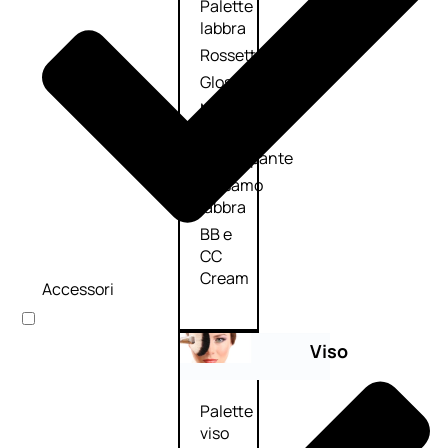
Palette
labbra
Rossetto
Gloss
Matita
labbra
Rimpolpante
Balsamo
labbra
BB e
CC
Cream
Accessori
Viso
Palette
viso