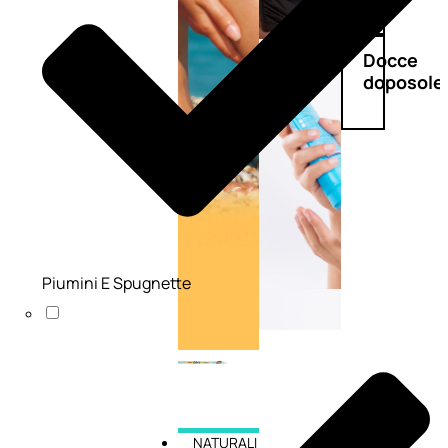
Doposole
Docce
doposole
Piumini E Spugnette
NATURALI