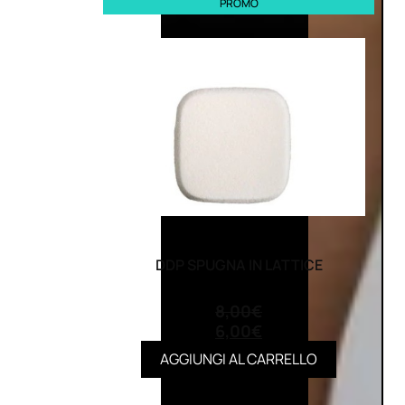
PROMO
DDP SPUGNA IN LATTICE
(0)
8,00
€
6,00
€
AGGIUNGI AL CARRELLO