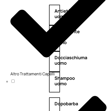
Antietà
uomo
Detergente
viso
uomo
Docciaschiuma
uomo
Altro Trattamenti Capelli
Shampoo
uomo
Dopobarba