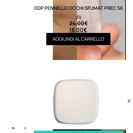
DDP PENNELLO OCCHI SFUMAT PREC 56
(0)
24,00
€
18,00
€
AGGIUNGI AL CARRELLO
Aggiungi
al
carrello