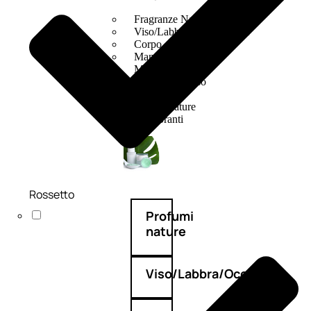
Fragranze Nature
Viso/Labbra/Occhi Nature
Corpo
Mani
Maschera Nature
Trattamenti Viso
Detergenza
Bagno Nature
Deodoranti
Rossetto
Profumi
nature
Viso/Labbra/Occhi