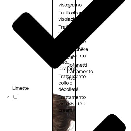
viso giorno
occhi
Trattamento
Trattamento
viso notte
labbra
Trattamento
Detergenti
viso 24 ore
trattanti
Trattamento
Scrub
viso antietà
Maschere
Trattamento
Sieri
viso
Cofanetti
idratante
trattamento
Trattamento
viso
collo e
Limette
décolleté
Trattamento
viso BB e CC
cream