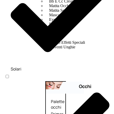
Bb E Cc Cream
Matita Occhi
Matita Sopracciglia
Mascara
Eyeliner
Rossetto
Matita Labbra
Gloss
Smalto
Smalto Effetti Speciali
Solventi Unghie
Solari
Occhi
Palette
occhi