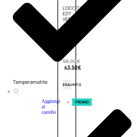
L’OCCITANE
EDT
VERBENA
E
Valutato
0
su
5
(0)
58,00
€
43,50
€
Temperamatite
ESAURITO
Aggiungi
PROMO
al
carrello