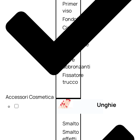
Primer
viso
Fondotinta
Cipria
Fard/Blush
Illuminante
viso
Terre
abbronzanti
Fissatore
trucco
Accessori Cosmetica
Unghie
Smalto
Smalto
effetti