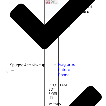
Novità
profumi
nature
Esaurito
PROMO
Fragranze
Spugne Acc Makeup
Nature
Donna
L’OCCITANE
EDT
FIORI
DI
Valutato