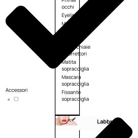
Primer
occhi
Eyeliner
Mascara
Matita
occhi
Antiocchiaie
e correttori
Matita
sopracciglia
Mascara
sopracciglia
Accessori
Fissante
sopracciglia
Labbra