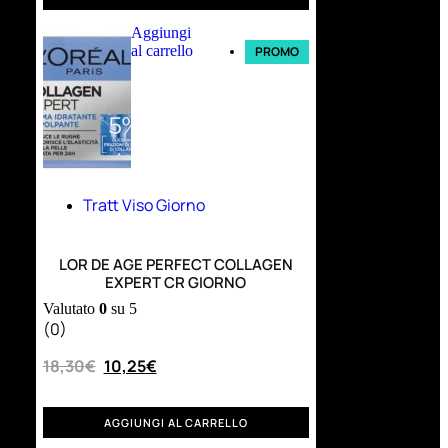
Aggiungi
al carrello
PROMO
Tratt Viso Giorno
LOR DE AGE PERFECT COLLAGEN
EXPERT CR GIORNO
Valutato
0
su 5
(0)
18,30
€
10,25
€
AGGIUNGI AL CARRELLO