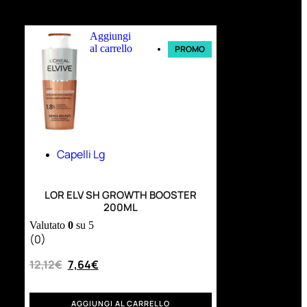
Ultimi arrivi
Aggiungi
al carrello
PROMO
Capelli Lg
LOR ELV SH GROWTH BOOSTER
200ML
Valutato
0
su 5
(0)
12,12
€
7,64
€
AGGIUNGI AL CARRELLO