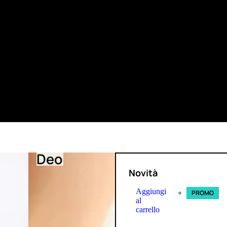
Deo
Novità
Aggiungi
PROMO
al
carrello