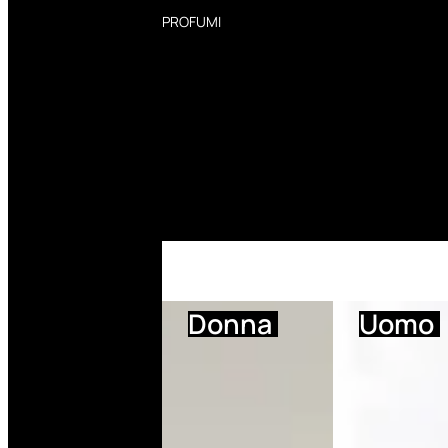
PROFUMI
Profumi Donna
Profumi Uomo
Deodoranti Donna
Deodoranti Uomo
Corpo Donna
Corpo Uomo
Profumi Capelli
Creme Mani
Bagnodoccia Donna Profumi
Bagnodoccia Uomo Profumi
Donna
Uomo