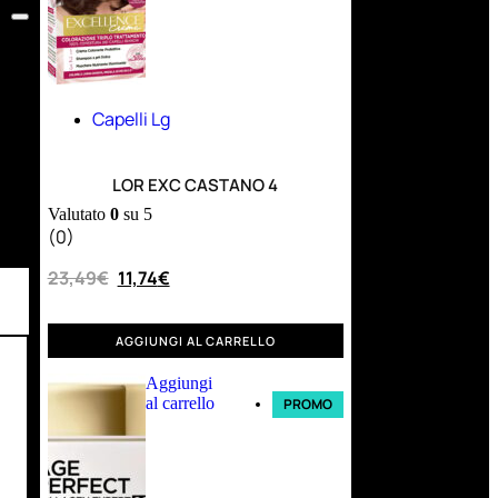
Capelli Lg
LOR EXC CASTANO 4
Valutato
0
su 5
(0)
23,49
€
11,74
€
AGGIUNGI AL CARRELLO
Aggiungi
al carrello
PROMO