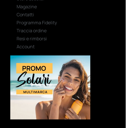
Magazine
Contatti
Programma Fidelity
Traccia ordine
Resi e rimborsi
Account