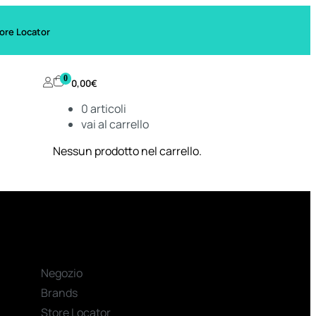
ore Locator
0
0,00
€
0
articoli
vai al carrello
Nessun prodotto nel carrello.
Negozio
Brands
Store Locator