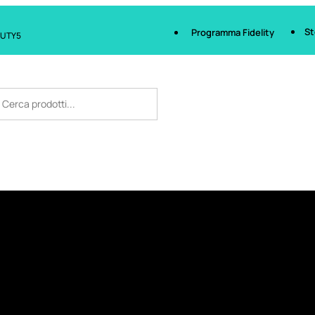
St
Programma Fidelity
AUTY5