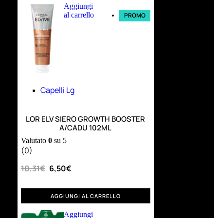
Aggiungi
al carrello
PROMO
Capelli Lg
LOR ELV SIERO GROWTH BOOSTER
A/CADU 102ML
Valutato
0
su 5
(0)
10,31
€
6,50
€
AGGIUNGI AL CARRELLO
Aggiungi