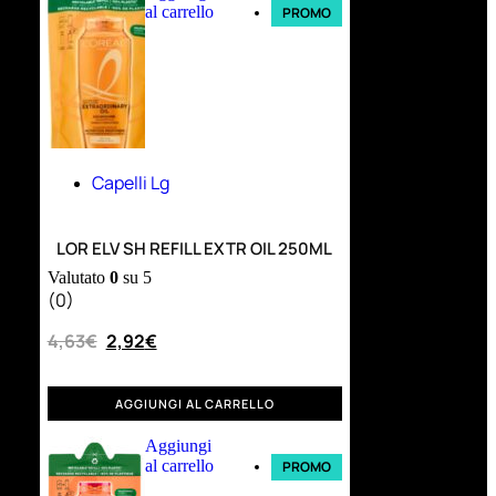
al carrello
PROMO
Capelli Lg
LOR ELV SH REFILL EXTR OIL 250ML
Valutato
0
su 5
(0)
4,63
€
2,92
€
AGGIUNGI AL CARRELLO
Aggiungi
al carrello
PROMO