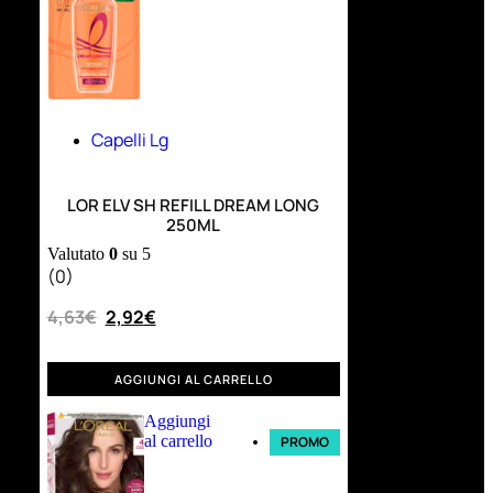
Capelli Lg
LOR ELV SH REFILL DREAM LONG
250ML
Valutato
0
su 5
(0)
4,63
€
2,92
€
AGGIUNGI AL CARRELLO
Aggiungi
al carrello
PROMO