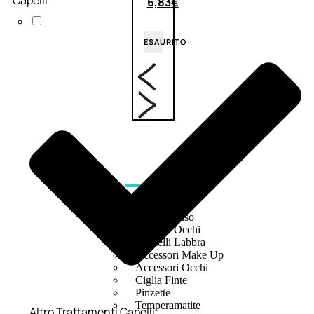
6,83
€
ESAURITO
ACCESSORI
Pennelli Viso
Pennelli Occhi
Pennelli Labbra
Accessori Make Up
Accessori Occhi
Ciglia Finte
Pinzette
Temperamatite
Altro Trattamenti Capelli