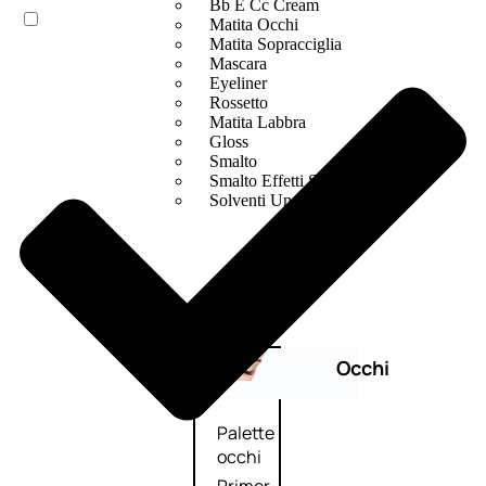
Bb E Cc Cream
Matita Occhi
Matita Sopracciglia
Mascara
Eyeliner
Rossetto
Matita Labbra
Gloss
Smalto
Smalto Effetti Speciali
Solventi Unghie
Occhi
Palette
occhi