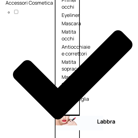
Primer
Accessori Cosmetica
occhi
Eyeliner
Mascara
Matita
occhi
Antiocchiaie
e correttori
Matita
sopracciglia
Mascara
sopracciglia
Fissante
sopracciglia
Labbra