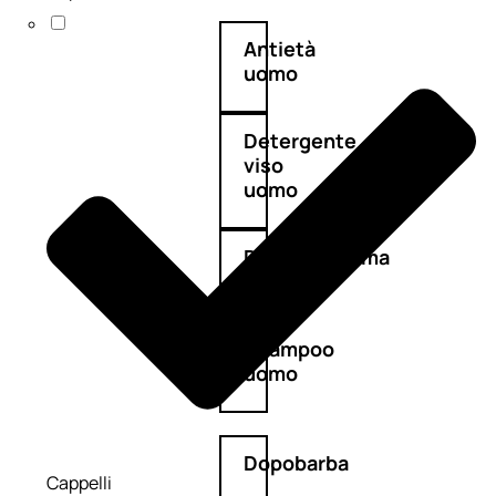
Antietà
uomo
Detergente
viso
uomo
Docciaschiuma
uomo
Shampoo
uomo
Dopobarba
Cappelli