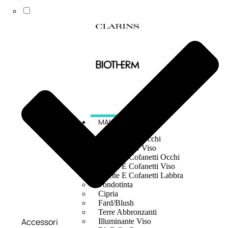
MAKE UP
Base/ Primer Occhi
Base/ Primer Viso
Palette E Cofanetti Occhi
Palette E Cofanetti Viso
Palette E Cofanetti Labbra
Fondotinta
Cipria
Fard/Blush
Terre Abbronzanti
Accessori
Illuminante Viso