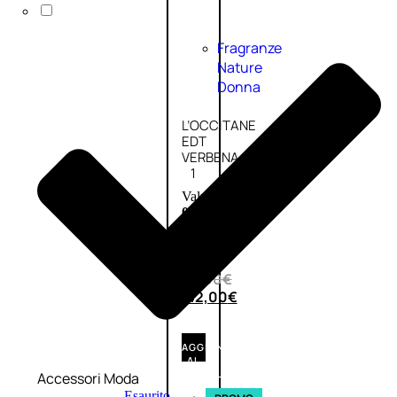
Fragranze
Nature
Donna
L’OCCITANE
EDT
VERBENA
1
Valutato
0
su
5
(0)
56,00
€
42,00
€
AGGIUNGI
AL
CARRELLO
Accessori Moda
Esaurito