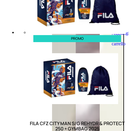
Aggiungi
al
PROMO
carrello
FILA CFZ CITY MAN S/G REHYDR & PROTECT
250 + GYMBAG 2025