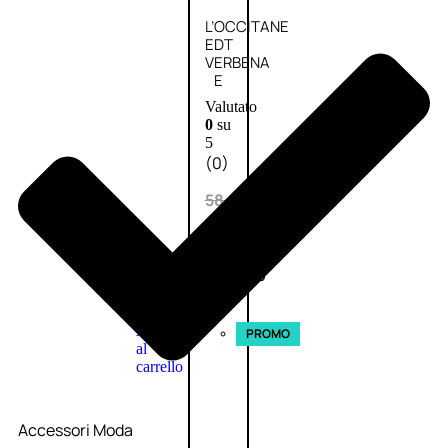
L’OCCITANE
EDT
VERBENA
E
Valutato
0
su
5
(0)
58,00
€
43,50
€
ESAURITO
Aggiungi
PROMO
al
carrello
Accessori Moda