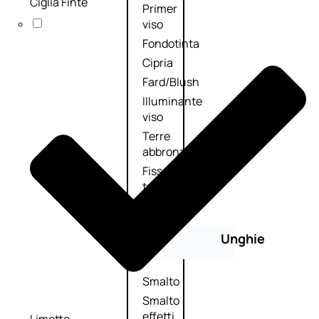
Ciglia Finte
Primer
viso
Fondotinta
Cipria
Fard/Blush
Illuminante
viso
Terre
abbronzanti
Fissatore
trucco
Unghie
Smalto
Smalto
effetti
Limette