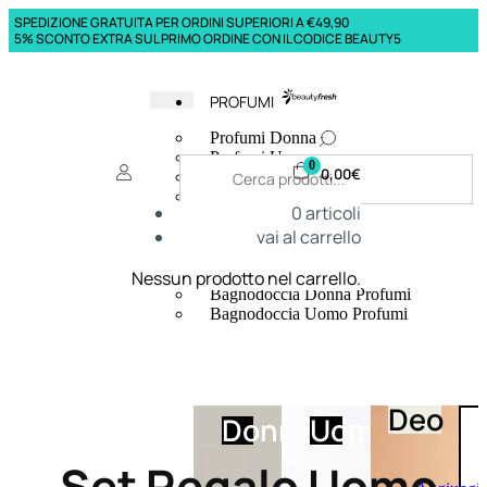
SPEDIZIONE GRATUITA PER ORDINI SUPERIORI A €49,90
5% SCONTO EXTRA SUL PRIMO ORDINE CON IL CODICE BEAUTY5
PROFUMI
Profumi Donna
Profumi Uomo
0
0,00
€
Deodoranti Donna
Deodoranti Uomo
0
articoli
Corpo Donna
vai al carrello
Corpo Uomo
Profumi Capelli
Creme Mani
Nessun prodotto nel carrello.
Bagnodoccia Donna Profumi
Bagnodoccia Uomo Profumi
Deo
Donna
Uomo
Set Regalo Uomo