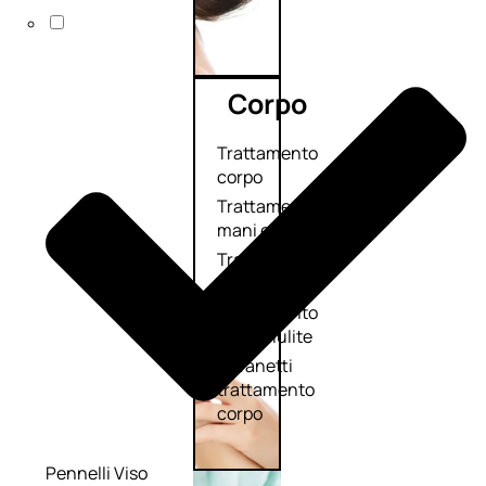
Corpo
Trattamento
corpo
Trattamento
mani e piedi
Trattamento
unghie
Trattamento
anticellulite
Cofanetti
trattamento
corpo
Pennelli Viso