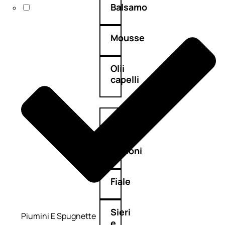
Balsamo
Mousse
Olii
capelli
Maschere
Lozioni
Fiale
Sieri
Piumini E Spugnette
e