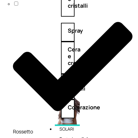
cristalli
Spray
Cera
e
crema
Gel
capelli
Colorazione
SOLARI
Rossetto