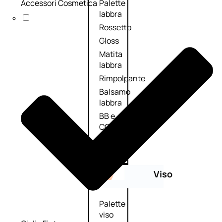
Accessori Cosmetica
Palette
labbra
Rossetto
Gloss
Matita
labbra
Rimpolpante
Balsamo
labbra
BB e
CC
Cream
Viso
Palette
viso