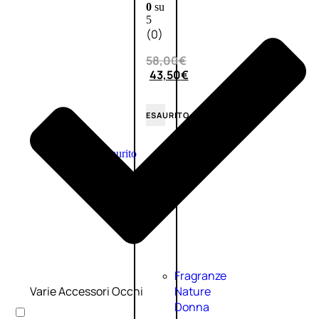
0
su
5
(0)
58,00
€
43,50
€
ESAURITO
Esaurito
PROMO
Fragranze
Varie Accessori Occhi
Nature
Donna