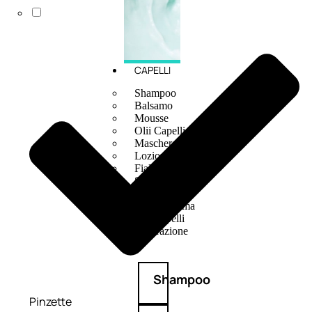
CAPELLI
Shampoo
Balsamo
Mousse
Olii Capelli
Maschere
Lozioni
Fiale
Sieri e Cristalli
Spray
Cera e Crema
Gel Capelli
Colorazione
Shampoo
Pinzette