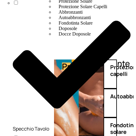
Protezione Solare
Protezione Solare Capelli
Abbronzanti
Autoabbronzanti
Fondotinta Solare
Doposole
Docce Doposole
Abbronzante
Protezione
Protezio
capelli
Autoabbr
Fondotin
Specchio Tavolo
solare