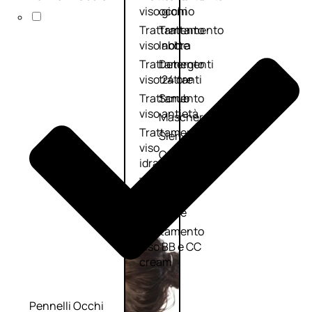
viso giorno
occhi
Trattamento
Trattamento
viso notte
labbra
Trattamento
Detergenti
viso 24 ore
trattanti
Trattamento
Scrub
viso antietà
Maschere
Trattamento
Sieri
viso
Cofanetti
idratante
trattamento
Trattamento
viso
collo e
décolleté
Trattamento
viso BB e CC
cream
Pennelli Occhi