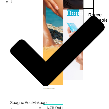
Doposole
Docce
doposole
Spugne Acc Makeup
NATURALI