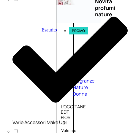
Novità
profumi
nature
Esaurito
PROMO
Fragranze
Nature
Donna
L’OCCITANE
EDT
FIORI
Varie Accessori Make Up
DI
Valutato