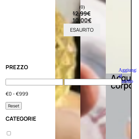
(0)
12,99
€
10,00
€
ESAURITO
PREZZO
Aggiungi
Acqua
al
carrello
corpo
€0 - €999
Reset
CATEGORIE