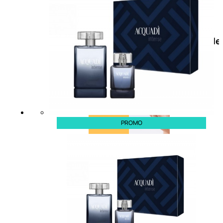
Doposole
Docce
doposole
PROMO
NATURALI