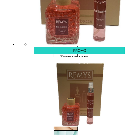
Corpo
Trattamento
corpo
PROMO
Trattamento
mani e piedi
Trattamento
unghie
Trattamento
anticellulite
Cofanetti
trattamento
corpo