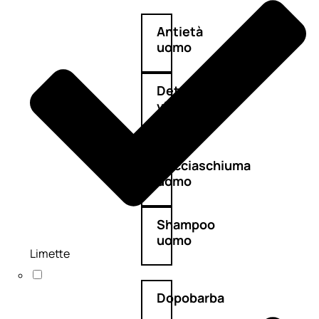
Antietà
uomo
Detergente
viso
uomo
Docciaschiuma
uomo
Shampoo
uomo
Limette
Dopobarba