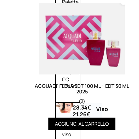
Palette
labbra
Rossetto
Gloss
Matita
labbra
Rimpolpante
Balsamo
labbra
BB e
CC
ACQUADI’ FLEUR EDT 100 ML + EDT 30 ML
Cream
2025
(0)
28,34
€
Viso
21,26
€
AGGIUNGI AL CARRELLO
Palette
viso