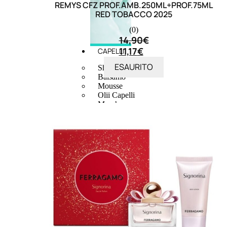
REMYS CFZ PROF.AMB.250ML+PROF.75ML
RED TOBACCO 2025
(0)
14,90
€
11,17
€
CAPELLI
ESAURITO
Shampoo
Balsamo
Mousse
Olii Capelli
Maschere
Lozioni
Fiale
Sieri e Cristalli
Spray
Cera e Crema
Gel Capelli
Colorazione
Shampoo