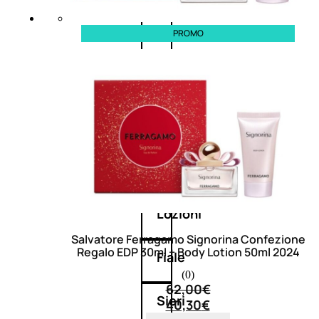
Balsamo
PROMO
Mousse
Olii
capelli
Maschere
Lozioni
Salvatore Ferragamo Signorina Confezione
Regalo EDP 30ml + Body Lotion 50ml 2024
Fiale
(0)
62,00
€
Sieri
40,30
€
e