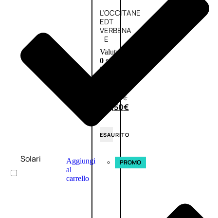
L’OCCITANE
EDT
VERBENA
E
Valutato
0
su
5
(0)
58,00
€
43,50
€
ESAURITO
Solari
Aggiungi
PROMO
al
carrello