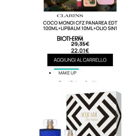
COCO MONOI CFZ PANAREA EDT
100ML+LIPBALM 10ML+OLIO 5IN1
(0)
29,35
€
22,01
€
AGGIUNGI AL CARRELLO
MAKE UP
Base/ Primer Occhi
Base/ Primer Viso
Palette E Cofanetti Occhi
Palette E Cofanetti Viso
Palette E Cofanetti Labbra
Fondotinta
Cipria
Fard/Blush
Terre Abbronzanti
Illuminante Viso