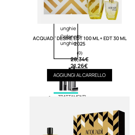
speciali
Solvente
Trattamenti
unghie
Cofanetti
ACQUADI’ DESIRE EDT 100 ML + EDT 30 ML
unghie
2025
(0)
28,34
€
21,26
€
AGGIUNGI AL CARRELLO
TRATTAMENTI
Trattamento Viso Antieta
Trattamento Viso Giorno
Trattamento Viso Notte
Trattamento Viso 24 Ore
Trattamento Viso Bb E Cc
Cream