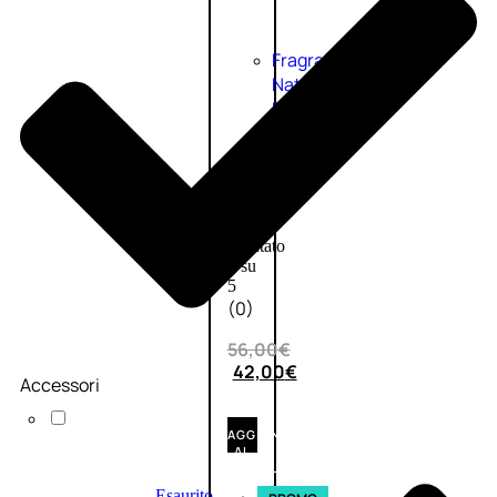
Fragranze
Nature
Donna
L’OCCITANE
EDT
VERBENA
1
Valutato
0
su
5
(0)
56,00
€
42,00
€
Accessori
AGGIUNGI
AL
CARRELLO
Esaurito