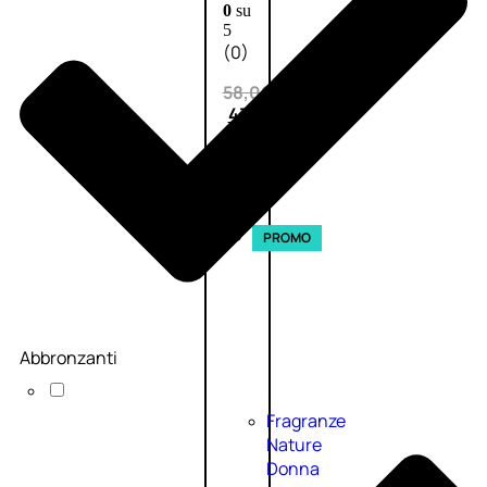
0
su
5
(0)
58,00
€
43,50
€
ESAURITO
Esaurito
PROMO
Abbronzanti
Fragranze
Nature
Donna