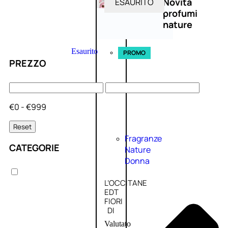
Novità
ESAURITO
profumi
nature
Esaurito
PROMO
PREZZO
€0 - €999
Reset
Fragranze
CATEGORIE
Nature
Donna
L’OCCITANE
EDT
FIORI
DI
Valutato