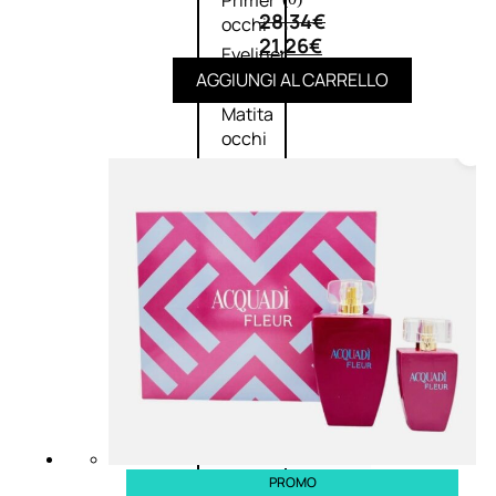
Primer
28,34
€
occhi
21,26
€
Eyeliner
AGGIUNGI AL CARRELLO
Mascara
Matita
occhi
Antiocchiaie
e correttori
Matita
sopracciglia
Mascara
sopracciglia
Fissante
sopracciglia
Labbra
PROMO