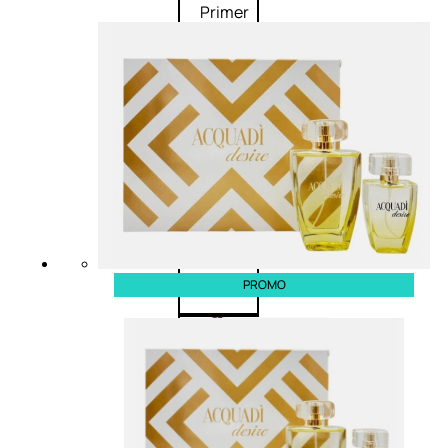
Primer
viso
Fondotinta
Cipria
Fard/Blush
Illuminante
viso
Terre
abbronzanti
Fissatore
trucco
PROMO
Unghie
Smalto
Smalto
effetti