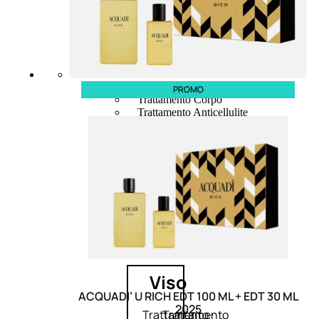
Trattamento Viso Occhi
Trattamento Viso Detergenza
Trattamento Viso Maschere
Trattamento Viso Idratante
Trattamento Viso Labbra
Trattamento Viso Sieri
Trattamento Collo e Decolleté
PROMO
Trattamento Corpo
Trattamento Anticellulite
Trattamento Mani e Piedi
Trattamento Unghie
Trattamento Deodoranti
Cofanetti Trattamento Viso
Cofanetti Trattamento Corpo
Viso
ACQUADI’ U RICH EDT 100 ML + EDT 30 ML
2025
Trattamento
Trattamento