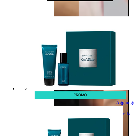
PROMO
Aggiungi
al
carrello