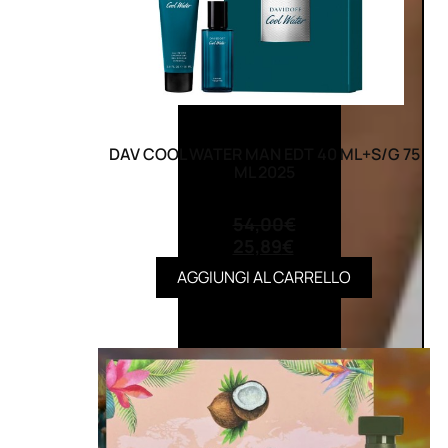
DAV COOL WATER MAN EDT 40 ML+S/G 75
ML 2025
(0)
54,00
€
25,89
€
AGGIUNGI AL CARRELLO