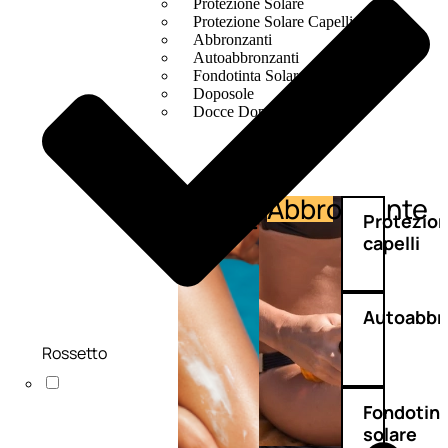
Protezione Solare
Protezione Solare Capelli
Abbronzanti
Autoabbronzanti
Fondotinta Solare
Doposole
Docce Doposole
Abbronzante
Protezione
Protezio
capelli
Autoabbr
Rossetto
Fondotin
solare