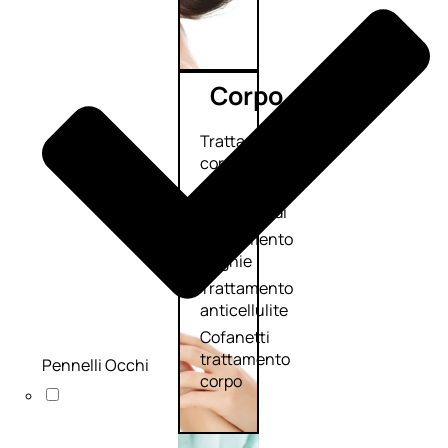
Corpo
Trattamento
corpo
Trattamento
mani e piedi
Trattamento
unghie
Trattamento
anticellulite
Cofanetti
trattamento
Pennelli Occhi
corpo