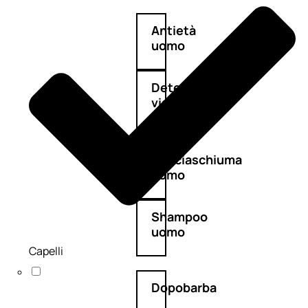
Antietà
uomo
Detergente
viso
uomo
Docciaschiuma
uomo
Shampoo
uomo
Capelli
Dopobarba