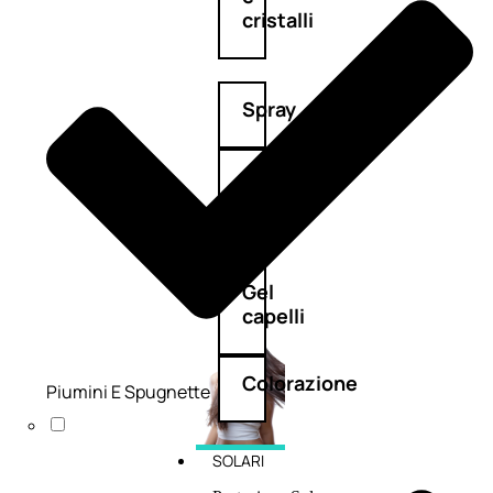
cristalli
Spray
Cera
e
crema
Gel
capelli
Colorazione
Piumini E Spugnette
SOLARI