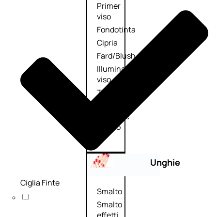
Primer
viso
Fondotinta
Cipria
Fard/Blush
Illuminante
viso
Terre
abbronzanti
Fissatore
trucco
Unghie
Ciglia Finte
Smalto
Smalto
effetti