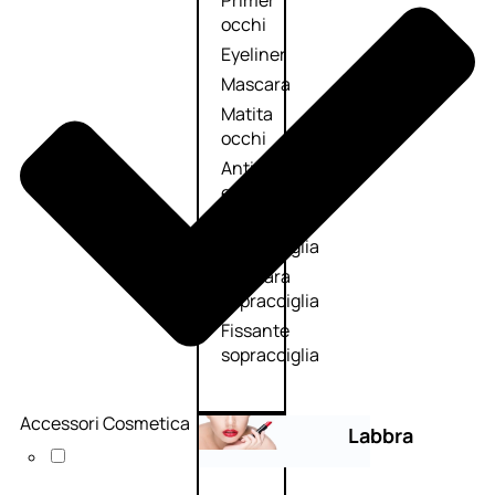
Primer
occhi
Eyeliner
Mascara
Matita
occhi
Antiocchiaie
e correttori
Matita
sopracciglia
Mascara
sopracciglia
Fissante
sopracciglia
Accessori Cosmetica
Labbra