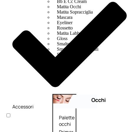
Bb E Cc Cream
Matita Occhi
Matita Sopracciglia
Mascara
Eyeliner
Rossetto
Matita Labbra
Gloss
Smalto
Smalto Effetti Speciali
Solventi Unghie
Occhi
Accessori
Palette
occhi