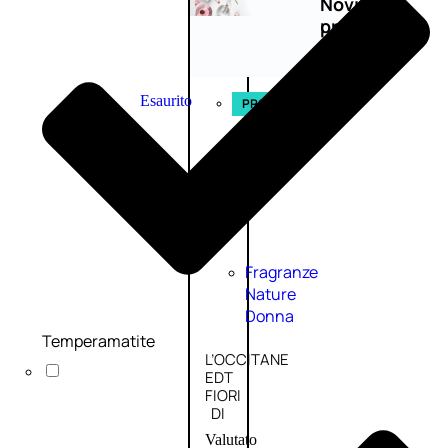
Novità
profumi
nature
Esaurito
PROMO
Fragranze
Nature
Donna
Temperamatite
L’OCCITANE
EDT
FIORI
DI
Valutato