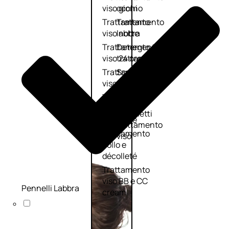
viso giorno
occhi
Trattamento
Trattamento
viso notte
labbra
Trattamento
Detergenti
viso 24 ore
trattanti
Trattamento
Scrub
viso antietà
Maschere
Trattamento
Sieri
viso
Cofanetti
idratante
trattamento
Trattamento
viso
collo e
décolleté
Trattamento
viso BB e CC
Pennelli Labbra
cream