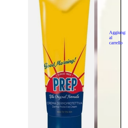
Aggiungi
al
carrello