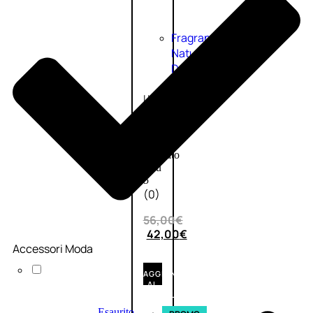
Fragranze
Nature
Donna
L’OCCITANE
EDT
VERBENA
1
Valutato
0
su
5
(0)
56,00
€
42,00
€
Accessori Moda
AGGIUNGI
AL
CARRELLO
Esaurito