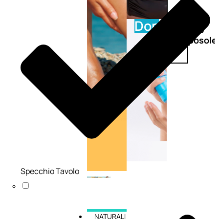
Doposole
Docce
doposole
Specchio Tavolo
NATURALI