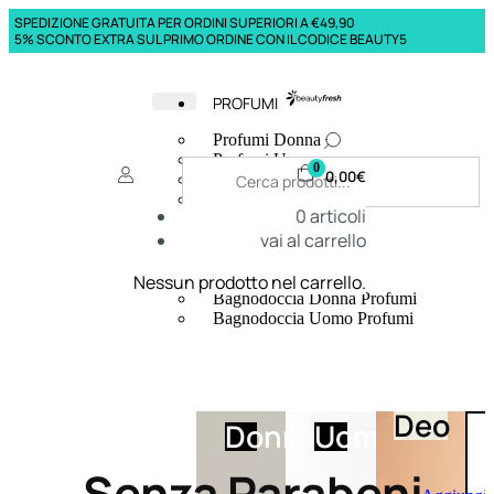
SPEDIZIONE GRATUITA PER ORDINI SUPERIORI A €49,90
5% SCONTO EXTRA SUL PRIMO ORDINE CON IL CODICE BEAUTY5
PROFUMI
Profumi Donna
Profumi Uomo
0
0,00
€
Deodoranti Donna
Deodoranti Uomo
0
articoli
Corpo Donna
vai al carrello
Corpo Uomo
Profumi Capelli
Creme Mani
Nessun prodotto nel carrello.
Bagnodoccia Donna Profumi
Bagnodoccia Uomo Profumi
Deo
Donna
Uomo
Senza Parabeni