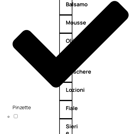
Balsamo
Mousse
Olii
capelli
Maschere
Lozioni
Pinzette
Fiale
Sieri
e