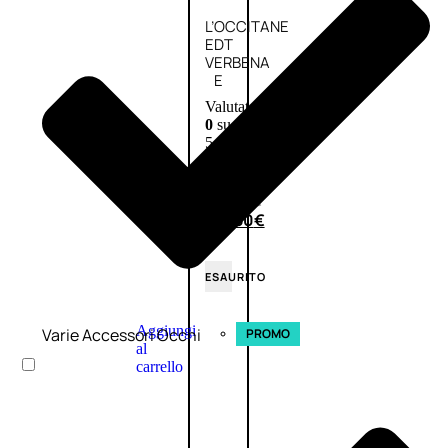
L’OCCITANE
EDT
VERBENA
E
Valutato
0
su
5
(0)
58,00
€
43,50
€
ESAURITO
Aggiungi
Varie Accessori Occhi
PROMO
al
carrello