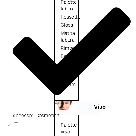
Palette
labbra
Rossetto
Gloss
Matita
labbra
Rimpolpante
Balsamo
labbra
BB e
CC
Cream
Viso
Accessori Cosmetica
Palette
viso