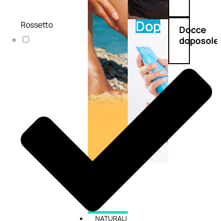
Doposole
Rossetto
Docce
doposole
NATURALI