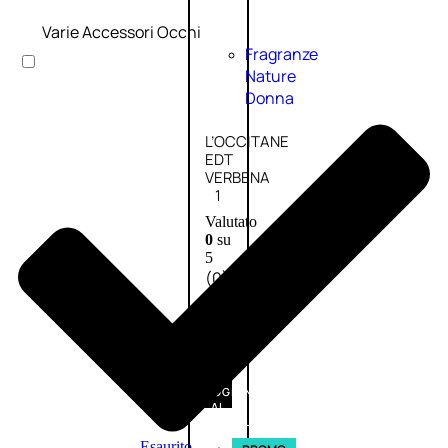
Varie Accessori Occhi
Fragranze
Nature
Donna
L’OCCITANE
EDT
VERBENA
1
Valutato
0
su
5
(0)
56,00
€
42,00
€
AGGIUNGI
AL
CARRELLO
Esaurito