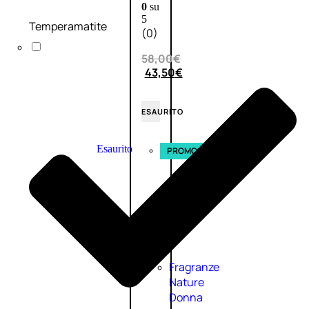
0
su
5
Temperamatite
(0)
58,00
€
43,50
€
ESAURITO
Esaurito
PROMO
Fragranze
Nature
Donna