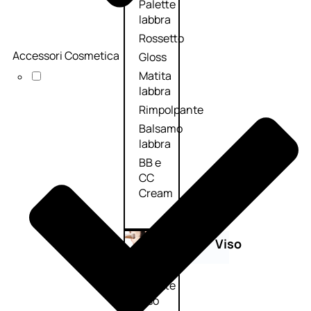
Palette
labbra
Rossetto
Accessori Cosmetica
Gloss
Matita
labbra
Rimpolpante
Balsamo
labbra
BB e
CC
Cream
Viso
Palette
viso