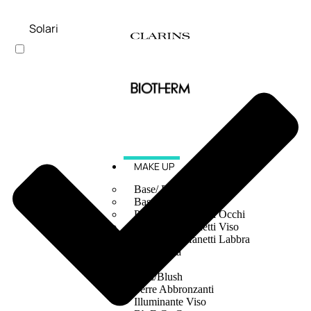
Solari
MAKE UP
Base/ Primer Occhi
Base/ Primer Viso
Palette E Cofanetti Occhi
Palette E Cofanetti Viso
Palette E Cofanetti Labbra
Fondotinta
Cipria
Fard/Blush
Terre Abbronzanti
Illuminante Viso