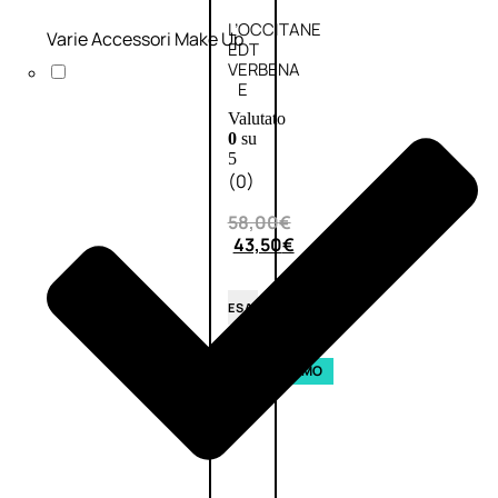
L’OCCITANE
Varie Accessori Make Up
EDT
VERBENA
E
Valutato
0
su
5
(0)
58,00
€
43,50
€
ESAURITO
Aggiungi
PROMO
al
carrello