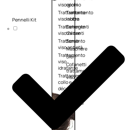
viso giorno
occhi
Trattamento
Trattamento
viso notte
labbra
Pennelli Kit
Trattamento
Detergenti
viso 24 ore
trattanti
Trattamento
Scrub
viso antietà
Maschere
Trattamento
Sieri
viso
Cofanetti
idratante
trattamento
Trattamento
viso
collo e
décolleté
Trattamento
viso BB e CC
cream