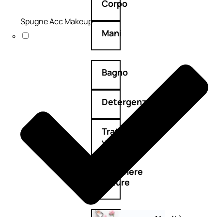
Corpo
Spugne Acc Makeup
Mani
Bagno
Detergenza
Trattamenti
viso
Maschere
nature