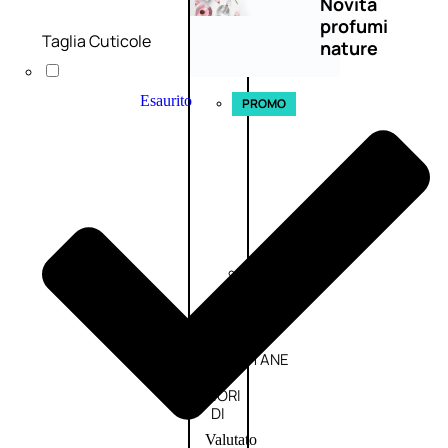
Novità
profumi
Taglia Cuticole
nature
Esaurito
PROMO
Fragranze
Nature
Donna
L’OCCITANE
EDT
FIORI
DI
Valutato