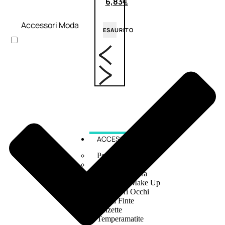
6,83
€
Accessori Moda
ESAURITO
ACCESSORI
Pennelli Viso
Pennelli Occhi
Pennelli Labbra
Accessori Make Up
Accessori Occhi
Ciglia Finte
Pinzette
Temperamatite