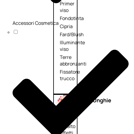
Primer
viso
Fondotinta
Accessori Cosmetica
Cipria
Fard/Blush
Illuminante
viso
Terre
abbronzanti
Fissatore
trucco
Unghie
Smalto
Smalto
effetti