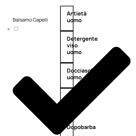
Antietà
Balsamo Capelli
uomo
Detergente
viso
uomo
Docciaschiuma
uomo
Shampoo
uomo
Dopobarba