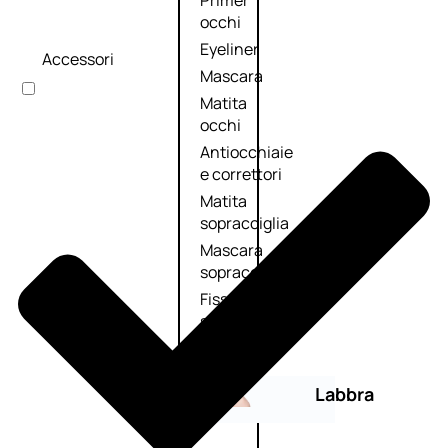
Primer
occhi
Eyeliner
Accessori
Mascara
Matita
occhi
Antiocchiaie
e correttori
Matita
sopracciglia
Mascara
sopracciglia
Fissante
sopracciglia
Labbra