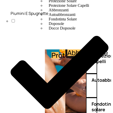
Protezione Solare
Protezione Solare Capelli
Abbronzanti
Piumini E Spugnette
Autoabbronzanti
Fondotinta Solare
Doposole
Docce Doposole
Abbronzante
Protezione
Protezio
capelli
Autoabbr
Fondotin
solare