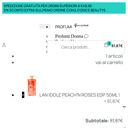
SPEDIZIONE GRATUITA PER ORDINI SUPERIORI A €49,90
5% SCONTO EXTRA SUL PRIMO ORDINE CON IL CODICE BEAUTY5
PROFUMI
Profumi Donna
Profumi Uomo
1
81,87
€
Deodoranti Donna
Deodoranti Uomo
1
articoli
Corpo Donna
vai al carrello
Corpo Uomo
Profumi Capelli
Creme Mani
Bagnodoccia Donna Profumi
Bagnodoccia Uomo Profumi
×
LAN IDOLE PEACH'N ROSES EDP 50ML
1
×
81,87
€
Deo
Donna
Uomo
Subtotale:
81,87
€