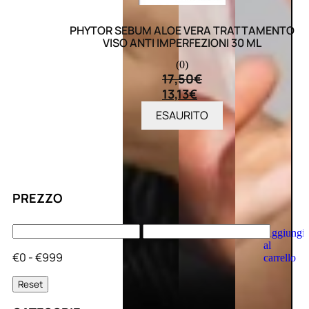
PHYTOR SEBUM ALOE VERA TRATTAMENTO
VISO ANTI IMPERFEZIONI 30 ML
(0)
17,50
€
13,13
€
ESAURITO
PREZZO
Aggiungi
al
€0 - €999
carrello
Reset