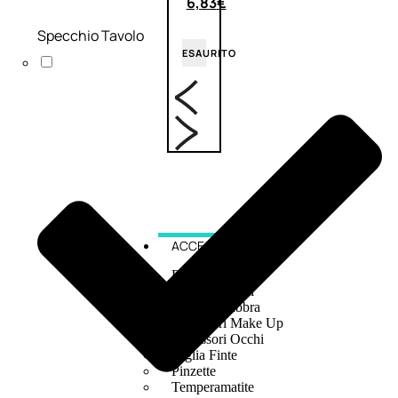
6,83
€
Specchio Tavolo
ESAURITO
ACCESSORI
Pennelli Viso
Pennelli Occhi
Pennelli Labbra
Accessori Make Up
Accessori Occhi
Ciglia Finte
Pinzette
Temperamatite