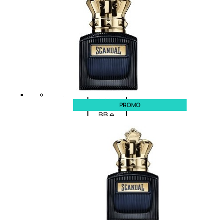
Palette
labbra
Rossetto
Gloss
Matita
labbra
Rimpolpante
Balsamo
labbra
PROMO
BB e
CC
Cream
Viso
Palette
viso