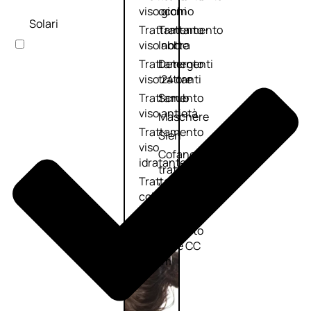
viso giorno
occhi
Solari
Trattamento
Trattamento
viso notte
labbra
Trattamento
Detergenti
viso 24 ore
trattanti
Trattamento
Scrub
viso antietà
Maschere
Trattamento
Sieri
viso
Cofanetti
idratante
trattamento
Trattamento
viso
collo e
décolleté
Trattamento
viso BB e CC
cream