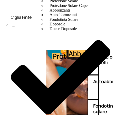
Protezione Solare
Protezione Solare Capelli
Abbronzanti
Autoabbronzanti
Ciglia Finte
Fondotinta Solare
Doposole
Docce Doposole
Abbronzante
Protezione
Protezio
capelli
Autoabbr
Fondotin
solare