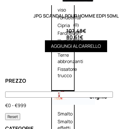
Primer
viso
JPG SCANDAL POUR HOMME EDPI 50ML
Fondotinta
Cipria
(0)
107,48
€
Fard/Blush
80,61
€
Illuminante
AGGIUNGI AL CARRELLO
viso
Terre
abbronzanti
Fissatore
trucco
PREZZO
Unghie
€0 - €999
Smalto
Reset
Smalto
effetti
CATEGORIE