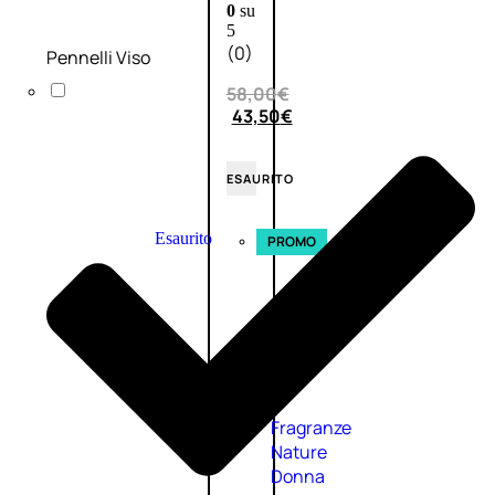
0
su
5
(0)
Pennelli Viso
58,00
€
43,50
€
ESAURITO
Esaurito
PROMO
Fragranze
Nature
Donna