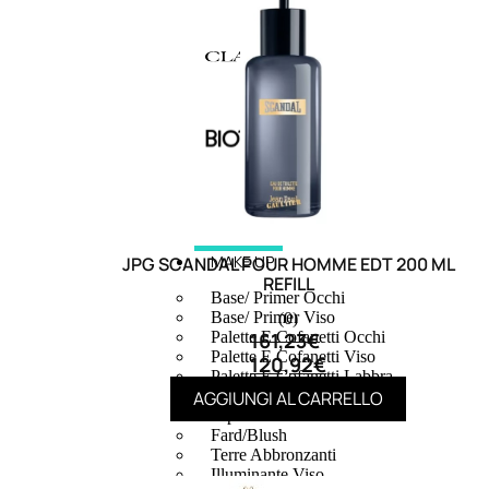
MAKE UP
JPG SCANDAL POUR HOMME EDT 200 ML
REFILL
Base/ Primer Occhi
Base/ Primer Viso
(0)
161,23
€
Palette E Cofanetti Occhi
Palette E Cofanetti Viso
120,92
€
Palette E Cofanetti Labbra
AGGIUNGI AL CARRELLO
Fondotinta
Cipria
Fard/Blush
Terre Abbronzanti
Illuminante Viso