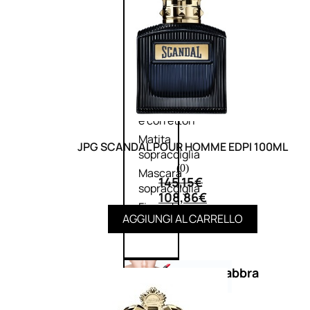
Primer
occhi
Eyeliner
Mascara
Matita
occhi
Antiocchiaie
e correttori
Matita
JPG SCANDAL POUR HOMME EDPI 100ML
sopracciglia
(0)
Mascara
145,15
€
sopracciglia
108,86
€
Fissante
AGGIUNGI AL CARRELLO
sopracciglia
Labbra