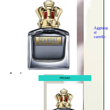
Aggiungi
al
carrello
PROMO