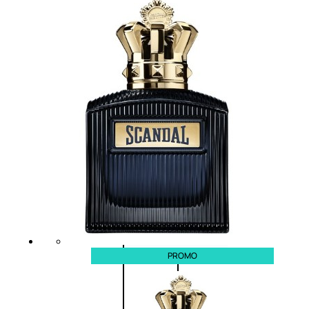
Bb E Cc Cream
Matita Occhi
Matita Sopracciglia
Mascara
Eyeliner
Rossetto
Matita Labbra
Gloss
Smalto
Smalto Effetti Speciali
Solventi Unghie
Occhi
PROMO
Palette
occhi