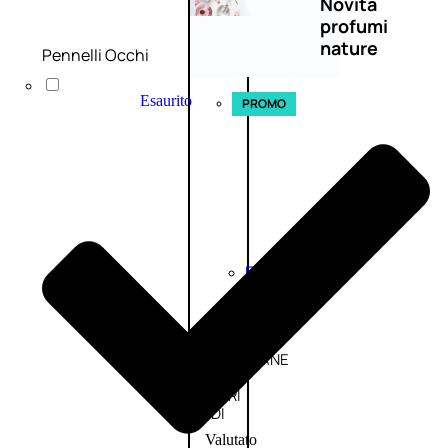
Novità
profumi
nature
Pennelli Occhi
Esaurito
PROMO
Fragranze
Nature
Donna
L’OCCITANE
EDT
FIORI
DI
Valutato