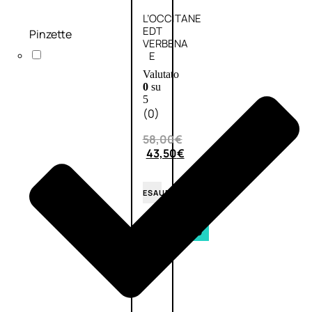
L’OCCITANE
EDT
Pinzette
VERBENA
E
Valutato
0
su
5
(0)
58,00
€
43,50
€
ESAURITO
Aggiungi
PROMO
al
carrello