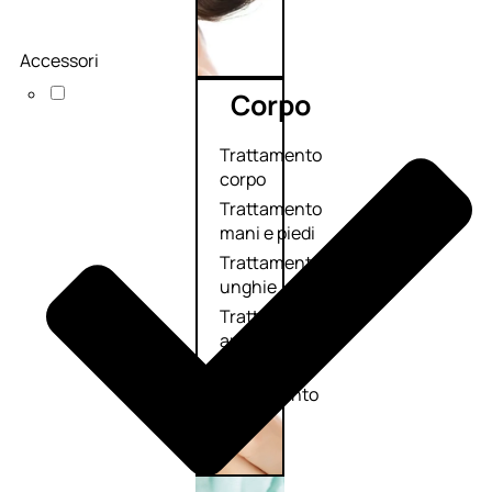
Accessori
Corpo
Trattamento
corpo
Trattamento
mani e piedi
Trattamento
unghie
Trattamento
anticellulite
Cofanetti
trattamento
corpo