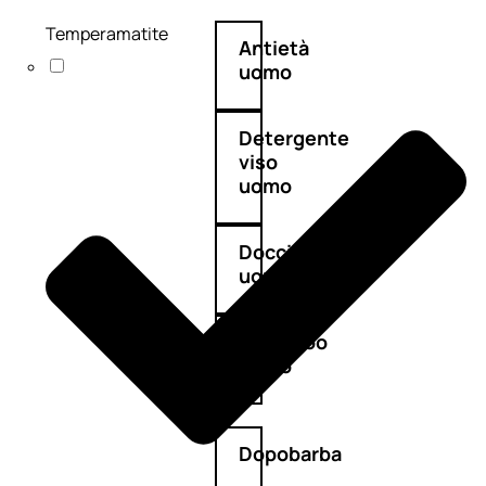
Temperamatite
Antietà
uomo
Detergente
viso
uomo
Docciaschiuma
uomo
Shampoo
uomo
Dopobarba