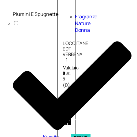
Piumini E Spugnette
Fragranze
Nature
Donna
L’OCCITANE
EDT
VERBENA
1
Valutato
0
su
5
(0)
56,00
€
42,00
€
AGGIUNGI
AL
CARRELLO
Esaurito