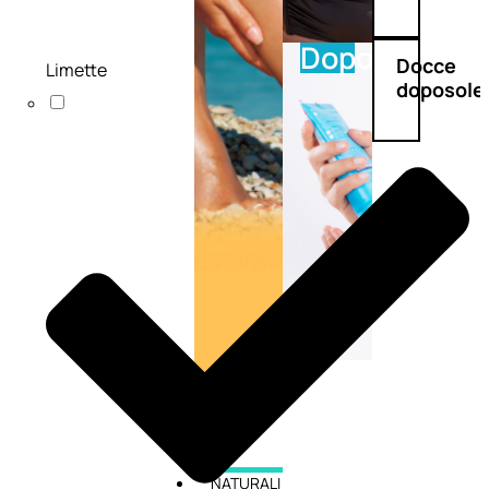
Doposole
Docce
Limette
doposole
NATURALI