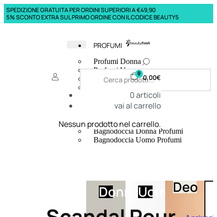
SPEDIZIONE GRATUITA PER ORDINI SUPERIORI A €49,90
5% SCONTO EXTRA SUL PRIMO ORDINE CON IL CODICE BEAUTY5
PROFUMI
Profumi Donna
Profumi Uomo
0
0,00
€
Deodoranti Donna
Deodoranti Uomo
0
articoli
Corpo Donna
vai al carrello
Corpo Uomo
Profumi Capelli
Creme Mani
Nessun prodotto nel carrello.
Bagnodoccia Donna Profumi
Bagnodoccia Uomo Profumi
Deo
Donna
Uomo
Scandal Pour