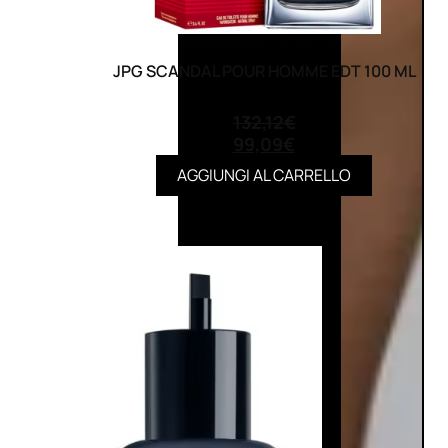
JPG SCANDAL POUR HOMME EDT 100 ML
(0)
132,12
€
99,09
€
AGGIUNGI AL CARRELLO