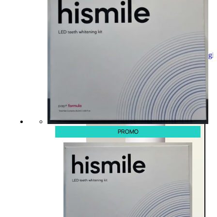
Aggiungi
al
carrello
PROMO