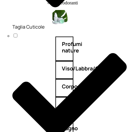
Deodoranti
Taglia Cuticole
Profumi
nature
Viso/Labbra/Occhi
Corpo
Mani
Bagno