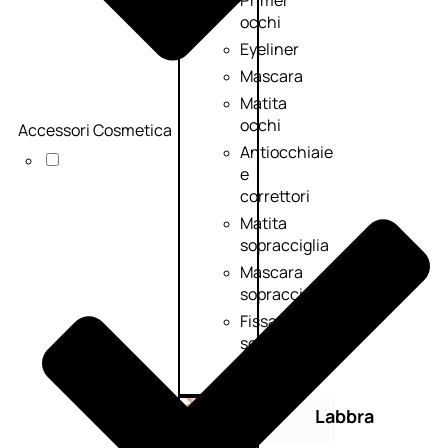
Primer
occhi
Eyeliner
Mascara
Matita
occhi
Accessori Cosmetica
Antiocchiaie
e
correttori
Matita
sopracciglia
Mascara
sopracciglia
Fissante
sopracciglia
Labbra