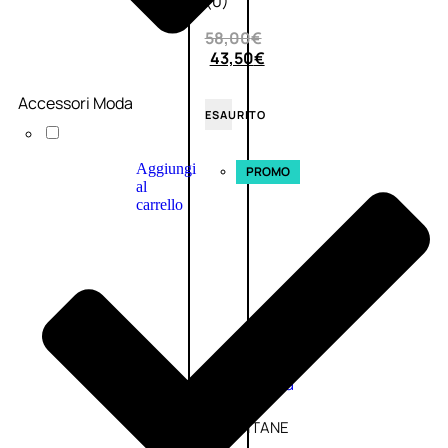
(0)
58,00
€
43,50
€
Accessori Moda
ESAURITO
Aggiungi
PROMO
al
carrello
Fragranze
Nature
Donna
L’OCCITANE
EDT