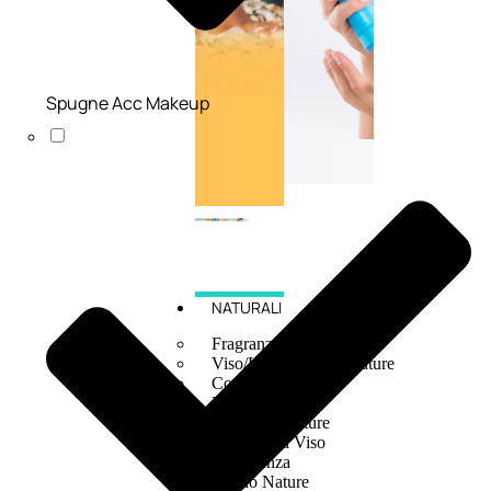
Spugne Acc Makeup
NATURALI
Fragranze Nature
Viso/Labbra/Occhi Nature
Corpo
Mani
Maschera Nature
Trattamenti Viso
Detergenza
Bagno Nature