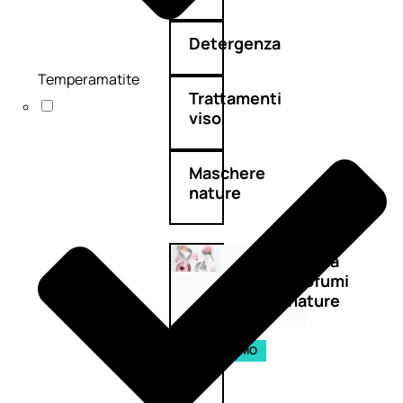
Detergenza
Temperamatite
Trattamenti
viso
Maschere
nature
Novità
profumi
nature
Esaurito
PROMO