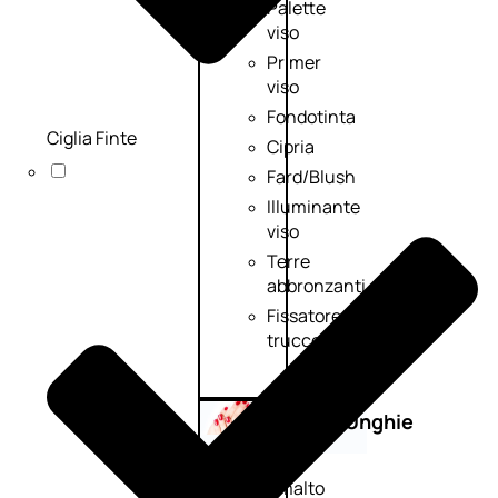
Palette
viso
Primer
viso
Fondotinta
Ciglia Finte
Cipria
Fard/Blush
Illuminante
viso
Terre
abbronzanti
Fissatore
trucco
Unghie
Smalto