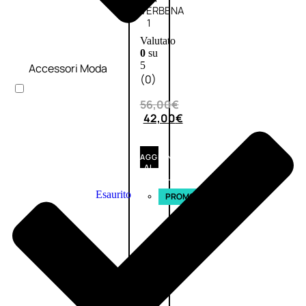
VERBENA
1
Valutato
0
su
5
Accessori Moda
(0)
56,00
€
42,00
€
AGGIUNGI
AL
CARRELLO
Esaurito
PROMO