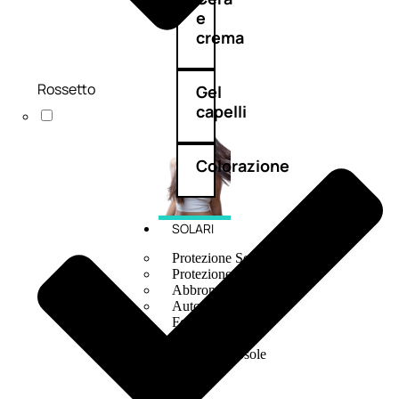
e
crema
Rossetto
Gel
capelli
Colorazione
SOLARI
Protezione Solare
Protezione Solare Capelli
Abbronzanti
Autoabbronzanti
Fondotinta Solare
Doposole
Docce Doposole