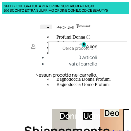
SPEDIZIONE GRATUITA PER ORDINI SUPERIORI A €49,90
5% SCONTO EXTRA SUL PRIMO ORDINE CON IL CODICE BEAUTY5
PROFUMI
Profumi Donna
Profumi Uomo
0
0,00
€
Deodoranti Donna
Deodoranti Uomo
0
articoli
Corpo Donna
vai al carrello
Corpo Uomo
Profumi Capelli
Creme Mani
Nessun prodotto nel carrello.
Bagnodoccia Donna Profumi
Bagnodoccia Uomo Profumi
Deo
Donna
Uomo
Sbiancamento