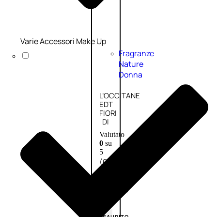
Varie Accessori Make Up
Fragranze
Nature
Donna
L’OCCITANE
EDT
FIORI
DI
Valutato
0
su
5
(0)
58,00
€
43,50
€
ESAURITO