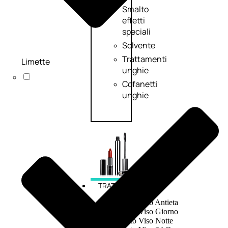
Smalto
effetti
speciali
Solvente
Trattamenti
Limette
unghie
Cofanetti
unghie
TRATTAMENTI
Trattamento Viso Antieta
Trattamento Viso Giorno
Trattamento Viso Notte