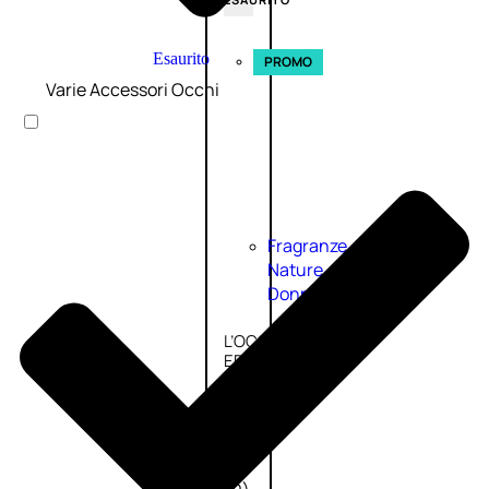
Esaurito
PROMO
Varie Accessori Occhi
Fragranze
Nature
Donna
L’OCCITANE
EDT
VERBENA
E
Valutato
0
su
5