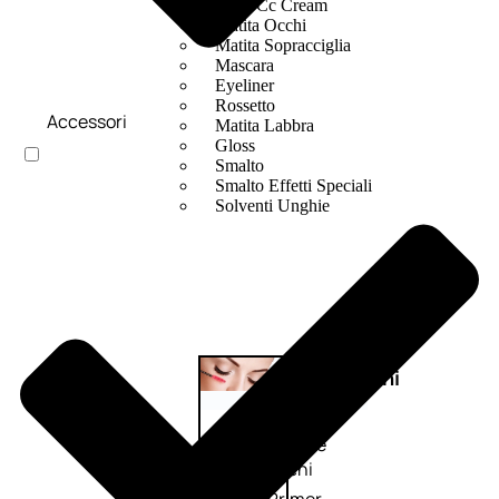
Bb E Cc Cream
Matita Occhi
Matita Sopracciglia
Mascara
Eyeliner
Rossetto
Accessori
Matita Labbra
Gloss
Smalto
Smalto Effetti Speciali
Solventi Unghie
Occhi
Palette
occhi