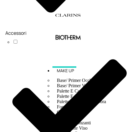
Accessori
MAKE UP
Base/ Primer Occhi
Base/ Primer Viso
Palette E Cofanetti Occhi
Palette E Cofanetti Viso
Palette E Cofanetti Labbra
Fondotinta
Cipria
Fard/Blush
Terre Abbronzanti
Illuminante Viso