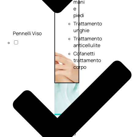
mani
e
piedi
Trattamento
unghie
Pennelli Viso
Trattamento
anticellulite
Cofanetti
trattamento
corpo
CAPELLI
Shampoo
Balsamo