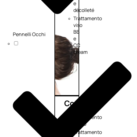
e
décolleté
Trattamento
viso
BB
Pennelli Occhi
e
CC
cream
Corpo
Trattamento
corpo
Trattamento