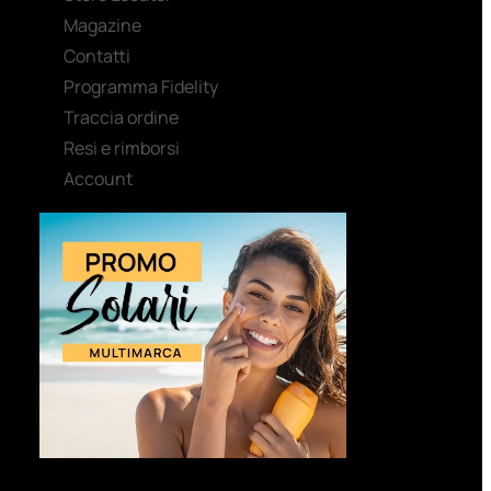
Magazine
Contatti
Programma Fidelity
Traccia ordine
Resi e rimborsi
Account