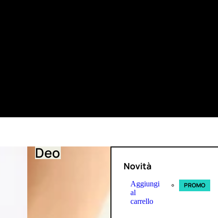
Deo
Novità
Aggiungi
PROMO
al
carrello