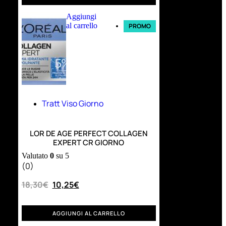
Aggiungi
al carrello
PROMO
Tratt Viso Giorno
LOR DE AGE PERFECT COLLAGEN
EXPERT CR GIORNO
Valutato
0
su 5
(0)
18,30
€
10,25
€
AGGIUNGI AL CARRELLO