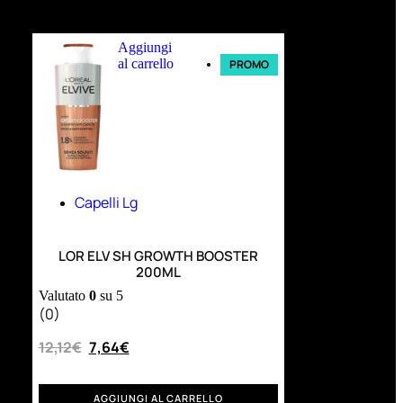
Ultimi arrivi
Aggiungi
al carrello
PROMO
Capelli Lg
LOR ELV SH GROWTH BOOSTER
200ML
Valutato
0
su 5
(0)
12,12
€
7,64
€
AGGIUNGI AL CARRELLO