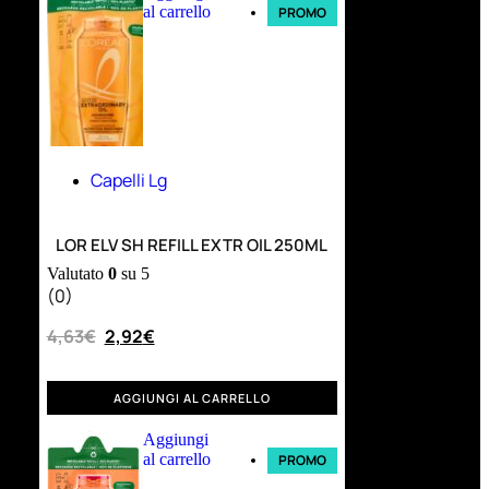
al carrello
PROMO
Capelli Lg
LOR ELV SH REFILL EXTR OIL 250ML
Valutato
0
su 5
(0)
4,63
€
2,92
€
AGGIUNGI AL CARRELLO
Aggiungi
al carrello
PROMO