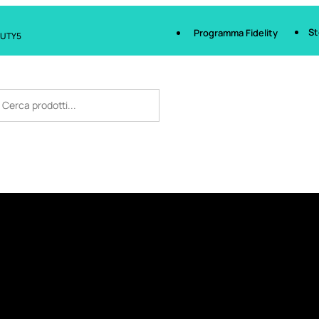
St
Programma Fidelity
AUTY5