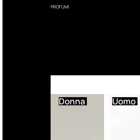
PROFUMI
Profumi Donna
Profumi Uomo
Deodoranti Donna
Deodoranti Uomo
Corpo Donna
Corpo Uomo
Profumi Capelli
Creme Mani
Bagnodoccia Donna Profumi
Bagnodoccia Uomo Profumi
Donna
Uomo