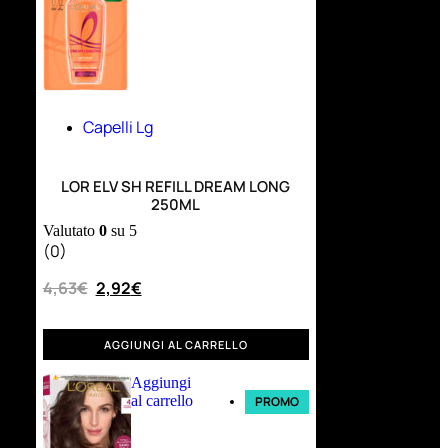
Capelli Lg
LOR ELV SH REFILL DREAM LONG
250ML
Valutato
0
su 5
(0)
4,63
€
2,92
€
AGGIUNGI AL CARRELLO
Aggiungi
al carrello
PROMO