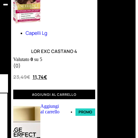
Capelli Lg
LOR EXC CASTANO 4
Valutato
0
su 5
(0)
23,49
€
11,74
€
AGGIUNGI AL CARRELLO
Aggiungi
al carrello
PROMO