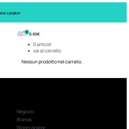
ore Locator
0
0,00
€
0
articoli
vai al carrello
Nessun prodotto nel carrello.
Negozio
Brands
Store Locator