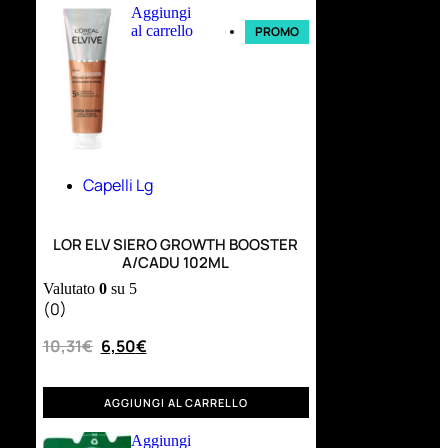
Aggiungi
al carrello
PROMO
Capelli Lg
LOR ELV SIERO GROWTH BOOSTER
A/CADU 102ML
Valutato
0
su 5
(0)
10,31
€
6,50
€
AGGIUNGI AL CARRELLO
Aggiungi