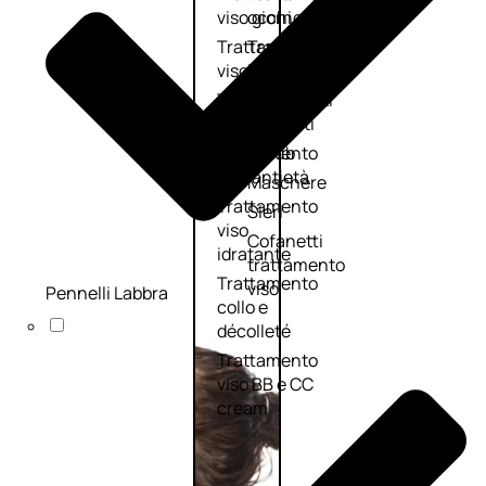
viso giorno
occhi
Trattamento
Trattamento
viso notte
labbra
Trattamento
Detergenti
viso 24 ore
trattanti
Trattamento
Scrub
viso antietà
Maschere
Trattamento
Sieri
viso
Cofanetti
idratante
trattamento
Trattamento
viso
Pennelli Labbra
collo e
décolleté
Trattamento
viso BB e CC
cream