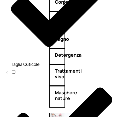
Corpo
Mani
Bagno
Detergenza
Taglia Cuticole
Trattamenti
viso
Maschere
nature