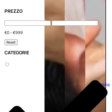
PREZZO
€0 - €999
Reset
CATEGORIE
Aggiungi
al
carrello