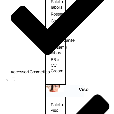
Palette
labbra
Rossetto
Gloss
Matita
labbra
Rimpolpante
Balsamo
labbra
BB e
CC
Cream
Accessori Cosmetica
Viso
Palette
viso