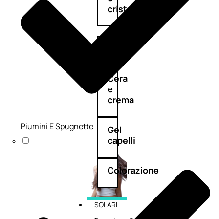
cristalli
Spray
Cera
e
crema
Piumini E Spugnette
Gel
capelli
Colorazione
SOLARI