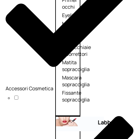
Primer
occhi
Eyeliner
Mascara
Matita
occhi
Antiocchiaie
e correttori
Matita
sopracciglia
Mascara
sopracciglia
Accessori Cosmetica
Fissante
sopracciglia
Labbra