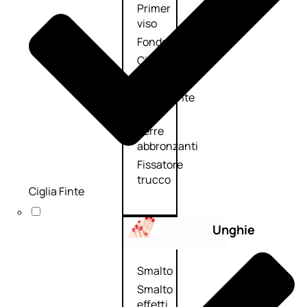
Primer
viso
Fondotinta
Cipria
Fard/Blush
Illuminante
viso
Terre
abbronzanti
Fissatore
trucco
Ciglia Finte
Unghie
Smalto
Smalto
effetti