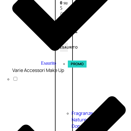
0
su
5
(0)
58,00
€
43,50
€
ESAURITO
Esaurito
PROMO
Varie Accessori Make Up
Fragranze
Nature
Donna