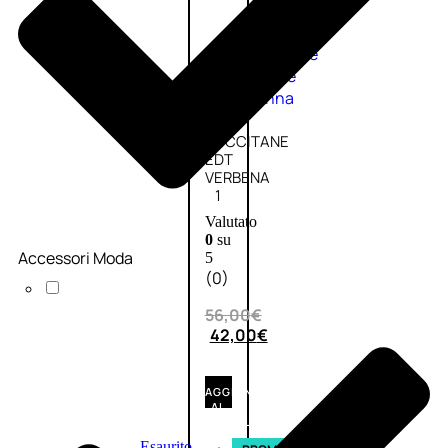
Fragranze
Nature
Donna
L’OCCITANE
EDT
VERBENA
1
Valutato
0
su
Accessori Moda
5
(0)
56,00
€
42,00
€
AGGIUNGI
AL
CARRELLO
Esaurito