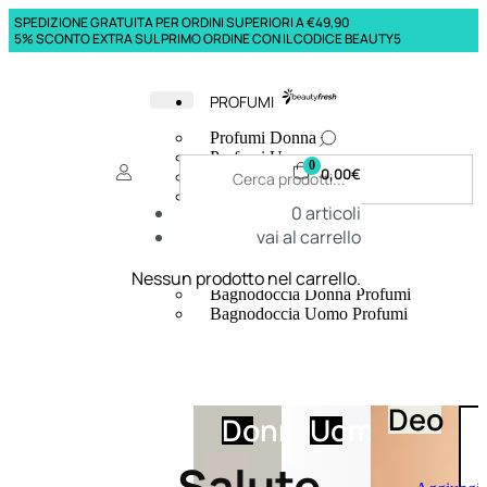
SPEDIZIONE GRATUITA PER ORDINI SUPERIORI A €49,90
5% SCONTO EXTRA SUL PRIMO ORDINE CON IL CODICE BEAUTY5
PROFUMI
Profumi Donna
Profumi Uomo
0
0,00
€
Deodoranti Donna
Deodoranti Uomo
0
articoli
Corpo Donna
vai al carrello
Corpo Uomo
Profumi Capelli
Creme Mani
Nessun prodotto nel carrello.
Bagnodoccia Donna Profumi
Bagnodoccia Uomo Profumi
Deo
Donna
Uomo
Salute