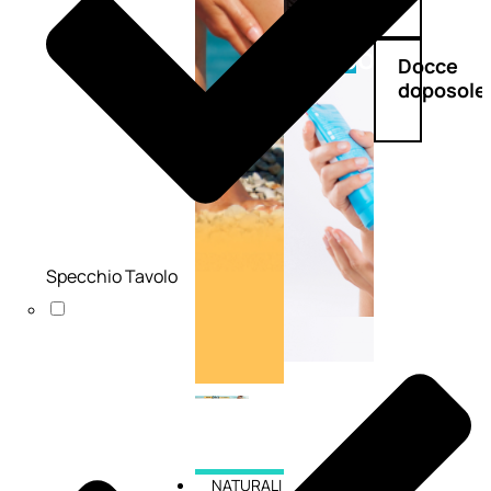
Doposole
Docce
doposole
Specchio Tavolo
NATURALI