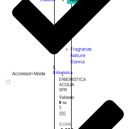
PROMO
Fragranze
Nature
Donna
L
Erboristica
Accessori Moda
L’
ERBORISTICA
ACQUA
SPR
Valutato
0
su
5
(0)
9,10
€