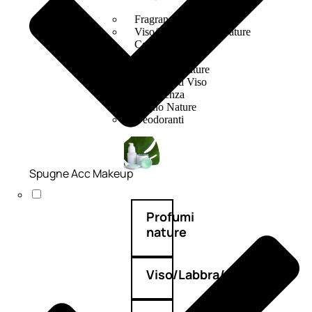
Fragranze Nature
Viso/Labbra/Occhi Nature
Corpo
Mani
Maschera Nature
Trattamenti Viso
Detergenza
Bagno Nature
Deodoranti
Spugne Acc Makeup
Profumi
nature
Viso/Labbra/Occhi