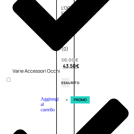
L’OCCITANE
EDT
VERBENA
E
Valutato
0
su
5
(0)
58,00
€
43,50
€
Varie Accessori Occhi
ESAURITO
Aggiungi
PROMO
al
carrello