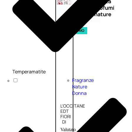
Novità
profumi
nature
Esaurito
PROMO
Temperamatite
Fragranze
Nature
Donna
L’OCCITANE
EDT
FIORI
DI
Valutato