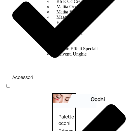
Bb E Cc Cream
Matita Occhi
Matita Sopracciglia
Mascara
Eyeliner
Rossetto
Matita Labbra
Gloss
Smalto
Smalto Effetti Speciali
Solventi Unghie
Accessori
Occhi
Palette
occhi