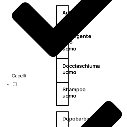
Antietà
uomo
Detergente
viso
uomo
Docciaschiuma
uomo
Capelli
Shampoo
uomo
Dopobarba