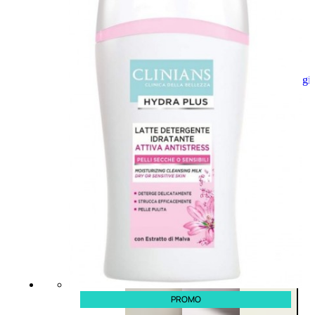
Aggiungi
al
carrello
PROMO