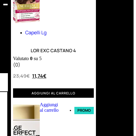
Capelli Lg
LOR EXC CASTANO 4
Valutato
0
su 5
(0)
23,49
€
11,74
€
AGGIUNGI AL CARRELLO
Aggiungi
al carrello
PROMO