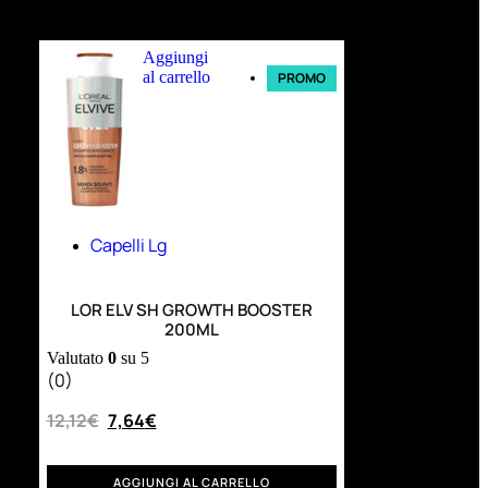
Ultimi arrivi
Aggiungi
al carrello
PROMO
Capelli Lg
LOR ELV SH GROWTH BOOSTER
200ML
Valutato
0
su 5
(0)
12,12
€
7,64
€
AGGIUNGI AL CARRELLO