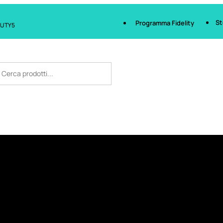
St
Programma Fidelity
AUTY5