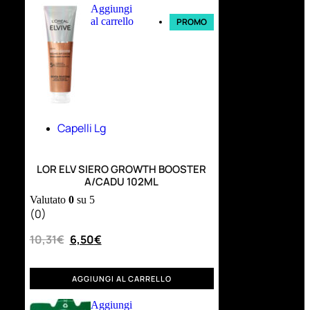
Aggiungi
al carrello
PROMO
Capelli Lg
LOR ELV SIERO GROWTH BOOSTER
A/CADU 102ML
Valutato
0
su 5
(0)
10,31
€
6,50
€
AGGIUNGI AL CARRELLO
Aggiungi