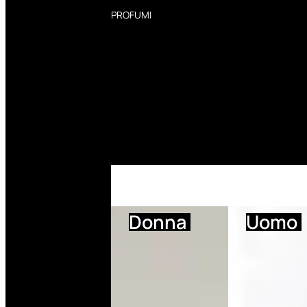
PROFUMI
Profumi Donna
Profumi Uomo
Deodoranti Donna
Deodoranti Uomo
Corpo Donna
Corpo Uomo
Profumi Capelli
Creme Mani
Bagnodoccia Donna Profumi
Bagnodoccia Uomo Profumi
Donna
Uomo