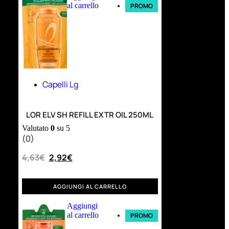
al carrello
PROMO
Capelli Lg
LOR ELV SH REFILL EXTR OIL 250ML
Valutato
0
su 5
(0)
4,63
€
2,92
€
AGGIUNGI AL CARRELLO
Aggiungi
al carrello
PROMO