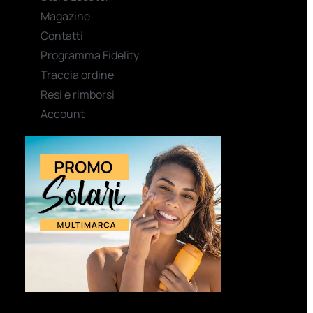
Magazine
Contatti
Programma Fidelity
Traccia ordine
Resi e rimborsi
Account