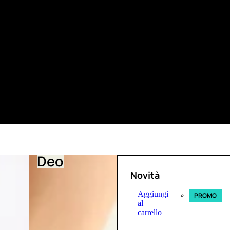
Deo
Novità
Aggiungi
PROMO
al
carrello