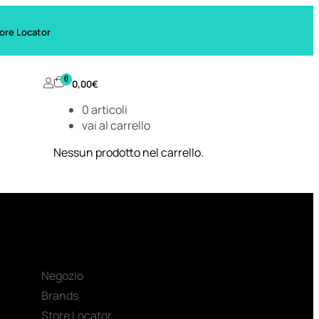
ore Locator
0
0,00
€
0
articoli
vai al carrello
Nessun prodotto nel carrello.
Negozio
Brands
Store Locator