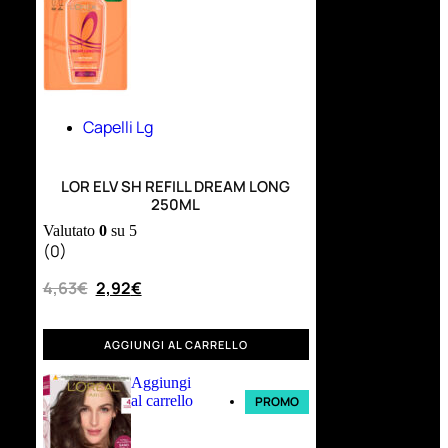
Capelli Lg
LOR ELV SH REFILL DREAM LONG
250ML
Valutato
0
su 5
(0)
4,63
€
2,92
€
AGGIUNGI AL CARRELLO
Aggiungi
al carrello
PROMO