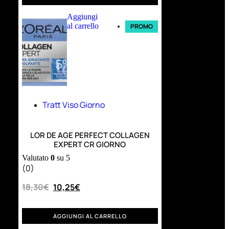
Aggiungi
al carrello
PROMO
Tratt Viso Giorno
LOR DE AGE PERFECT COLLAGEN
EXPERT CR GIORNO
Valutato
0
su 5
(0)
18,30
€
10,25
€
AGGIUNGI AL CARRELLO