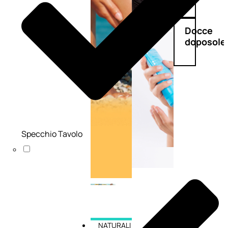
Doposole
Docce
doposole
Specchio Tavolo
NATURALI