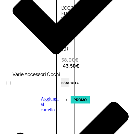
L’OCCITANE
EDT
VERBENA
E
Valutato
0
su
5
(0)
58,00
€
43,50
€
Varie Accessori Occhi
ESAURITO
Aggiungi
PROMO
al
carrello