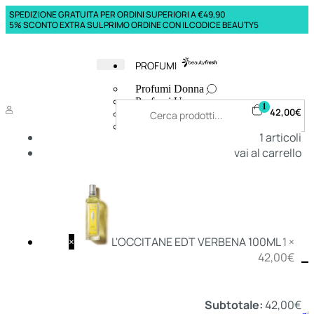
SPEDIZIONE GRATUITA PER ORDINI SUPERIORI A €49,90
5% SCONTO EXTRA SUL PRIMO ORDINE CON IL CODICE BEAUTY5
PROFUMI
Profumi Donna
Profumi Uomo
1
42,00
€
Deodoranti Donna
Deodoranti Uomo
1
articoli
Corpo Donna
vai al carrello
Corpo Uomo
Profumi Capelli
Creme Mani
Bagnodoccia Donna Profumi
Bagnodoccia Uomo Profumi
×
L'OCCITANE EDT VERBENA 100ML
1 ×
42,00
€
Deo
Donna
Uomo
Subtotale:
42,00
€