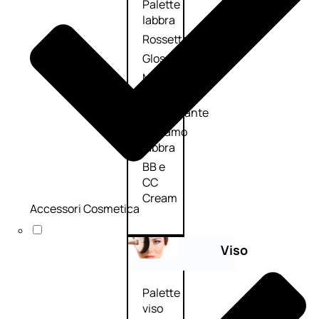
Palette
labbra
Rossetto
Gloss
Matita
labbra
Rimpolpante
Balsamo
labbra
BB e
CC
Cream
Accessori Cosmetica
Viso
Palette
viso