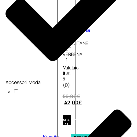
Fragranze
Nature
Donna
L’OCCITANE
EDT
VERBENA
1
Valutato
0
su
5
Accessori Moda
(0)
56,00
€
42,00
€
AGGIUNGI
AL
CARRELLO
Esaurito