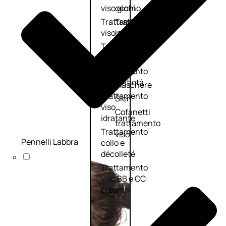
viso giorno
occhi
Trattamento
Trattamento
viso notte
labbra
Trattamento
Detergenti
viso 24 ore
trattanti
Trattamento
Scrub
viso antietà
Maschere
Trattamento
Sieri
viso
Cofanetti
idratante
trattamento
Trattamento
viso
Pennelli Labbra
collo e
décolleté
Trattamento
viso BB e CC
cream