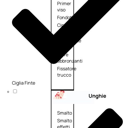
Primer
viso
Fondotinta
Cipria
Fard/Blush
Illuminante
viso
Terre
abbronzanti
Fissatore
trucco
Ciglia Finte
Unghie
Smalto
Smalto
effetti