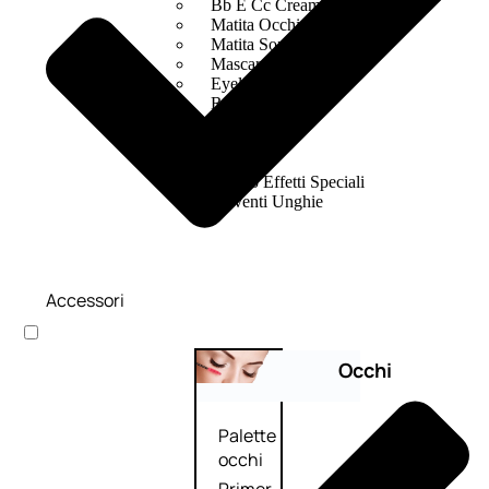
Bb E Cc Cream
Matita Occhi
Matita Sopracciglia
Mascara
Eyeliner
Rossetto
Matita Labbra
Gloss
Smalto
Smalto Effetti Speciali
Solventi Unghie
Accessori
Occhi
Palette
occhi