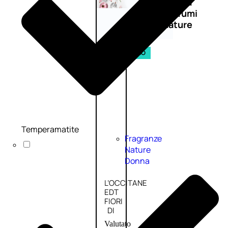
Novità
profumi
nature
Esaurito
PROMO
Temperamatite
Fragranze
Nature
Donna
L’OCCITANE
EDT
FIORI
DI
Valutato