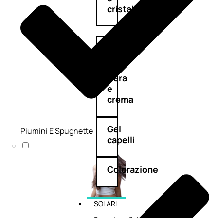
cristalli
Spray
Cera
e
crema
Gel
Piumini E Spugnette
capelli
Colorazione
SOLARI