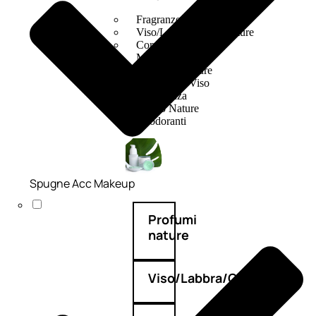
Fragranze Nature
Viso/Labbra/Occhi Nature
Corpo
Mani
Maschera Nature
Trattamenti Viso
Detergenza
Bagno Nature
Deodoranti
Spugne Acc Makeup
Profumi
nature
Viso/Labbra/Occhi