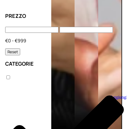
PREZZO
€0 - €999
Reset
CATEGORIE
Aggiungi
al
carrello