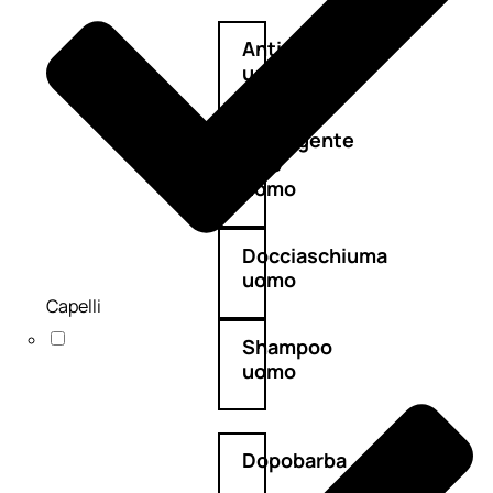
Antietà
uomo
Detergente
viso
uomo
Docciaschiuma
uomo
Capelli
Shampoo
uomo
Dopobarba