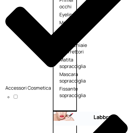
Primer
occhi
Eyeliner
Mascara
Matita
occhi
Antiocchiaie
e correttori
Matita
sopracciglia
Mascara
sopracciglia
Accessori Cosmetica
Fissante
sopracciglia
Labbra