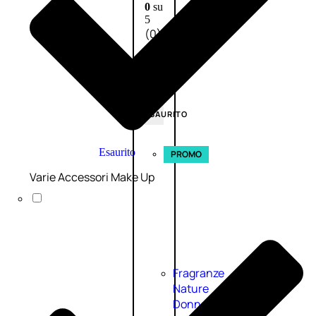
0
su
5
(0)
58,00
€
43,50
€
ESAURITO
Esaurito
PROMO
Varie Accessori Make Up
Fragranze
Nature
Donna