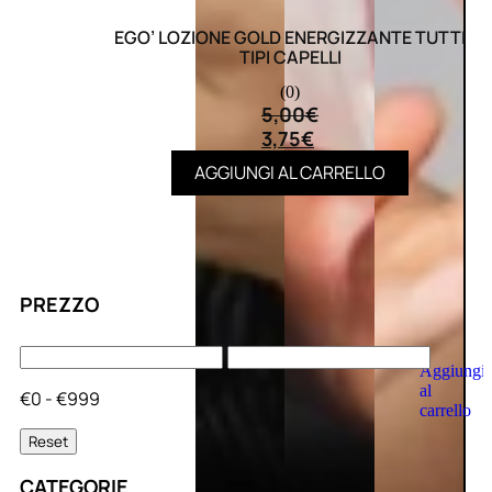
EGO’ LOZIONE GOLD ENERGIZZANTE TUTTI
TIPI CAPELLI
(0)
5,00
€
3,75
€
AGGIUNGI AL CARRELLO
PREZZO
Aggiungi
al
€0 - €999
carrello
Reset
CATEGORIE