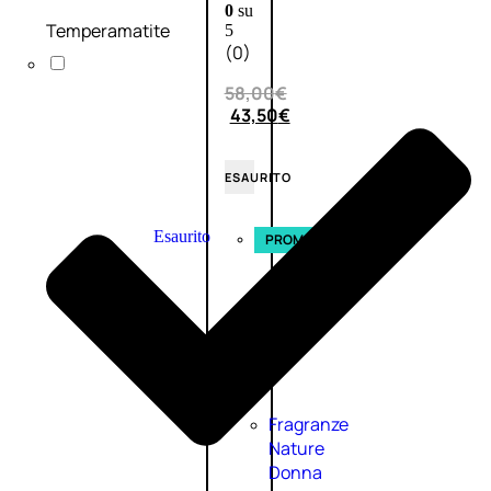
0
su
Temperamatite
5
(0)
58,00
€
43,50
€
ESAURITO
Esaurito
PROMO
Fragranze
Nature
Donna