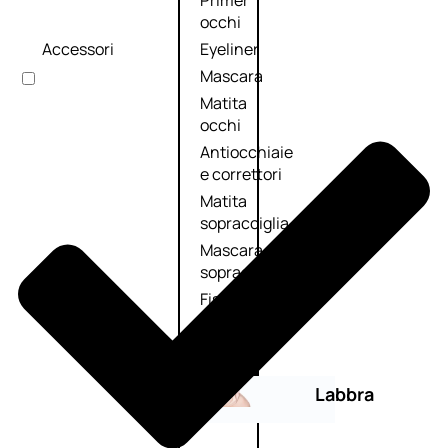
Primer
occhi
Accessori
Eyeliner
Mascara
Matita
occhi
Antiocchiaie
e correttori
Matita
sopracciglia
Mascara
sopracciglia
Fissante
sopracciglia
Labbra