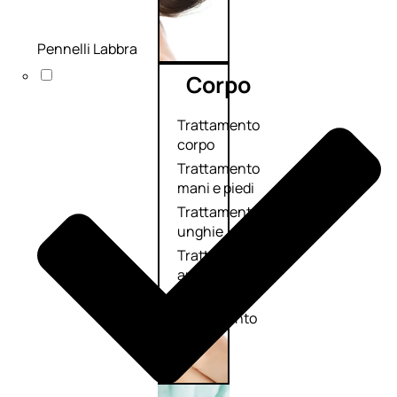
Pennelli Labbra
Corpo
Trattamento
corpo
Trattamento
mani e piedi
Trattamento
unghie
Trattamento
anticellulite
Cofanetti
trattamento
corpo