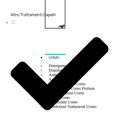
Altro Trattamenti Capelli
UOMO
Detergente Viso Uomo
Dopobarba Uomo
Antieta Uomo
Anticaduta Uomo
Contorno Occhi Uomo
Bagnodoccia Uomo Profumi
Docciaschiuma Uomo
Corpo Uomo
Deodoranti Uomo
Confezioni Trattamenti Uomo