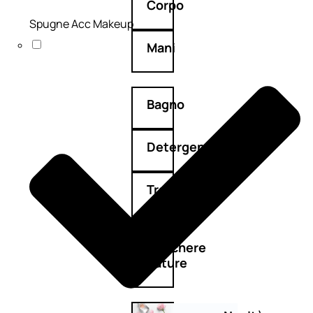
Corpo
Spugne Acc Makeup
Mani
Bagno
Detergenza
Trattamenti
viso
Maschere
nature