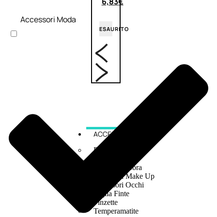
6,83
€
Accessori Moda
ESAURITO
ACCESSORI
Pennelli Viso
Pennelli Occhi
Pennelli Labbra
Accessori Make Up
Accessori Occhi
Ciglia Finte
Pinzette
Temperamatite