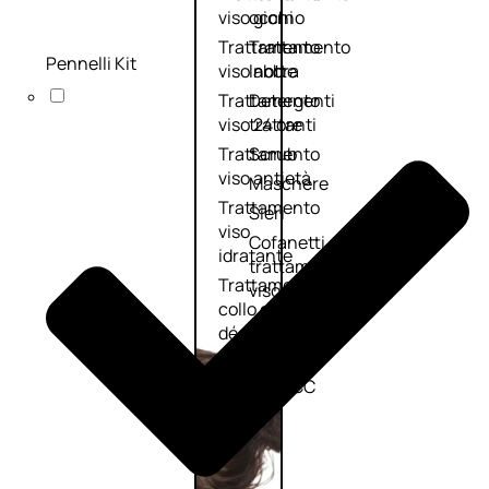
viso giorno
occhi
Trattamento
Trattamento
Pennelli Kit
viso notte
labbra
Trattamento
Detergenti
viso 24 ore
trattanti
Trattamento
Scrub
viso antietà
Maschere
Trattamento
Sieri
viso
Cofanetti
idratante
trattamento
Trattamento
viso
collo e
décolleté
Trattamento
viso BB e CC
cream