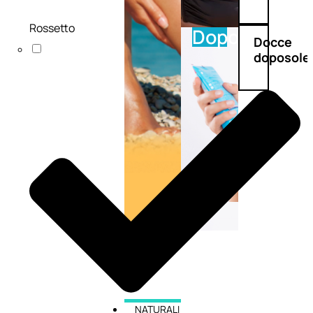
Rossetto
Doposole
Docce
doposole
NATURALI