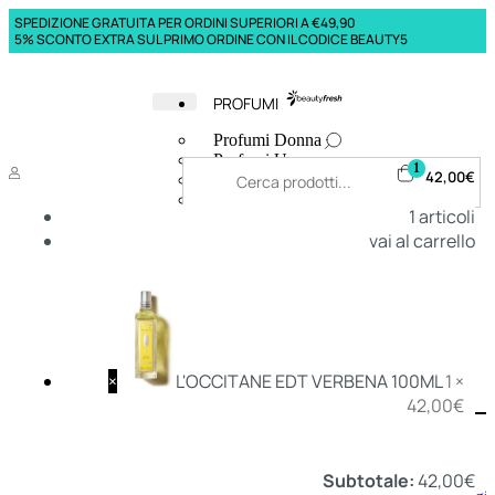
SPEDIZIONE GRATUITA PER ORDINI SUPERIORI A €49,90
5% SCONTO EXTRA SUL PRIMO ORDINE CON IL CODICE BEAUTY5
PROFUMI
Profumi Donna
Profumi Uomo
1
42,00
€
Deodoranti Donna
Deodoranti Uomo
1
articoli
Corpo Donna
vai al carrello
Corpo Uomo
Profumi Capelli
Creme Mani
Bagnodoccia Donna Profumi
Bagnodoccia Uomo Profumi
×
L'OCCITANE EDT VERBENA 100ML
1 ×
42,00
€
Deo
Donna
Uomo
Subtotale:
42,00
€