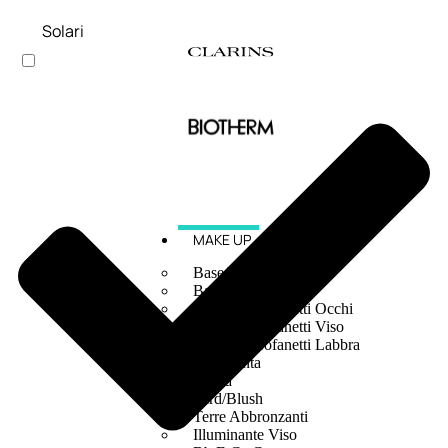
Solari
MAKE UP
Base/ Primer Occhi
Base/ Primer Viso
Palette E Cofanetti Occhi
Palette E Cofanetti Viso
Palette E Cofanetti Labbra
Fondotinta
Cipria
Fard/Blush
Terre Abbronzanti
Illuminante Viso