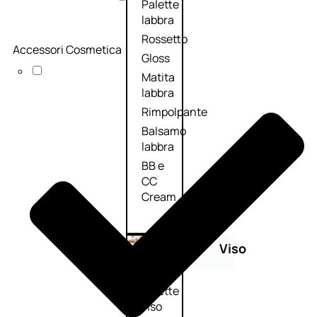
Palette
labbra
Rossetto
Accessori Cosmetica
Gloss
Matita
labbra
Rimpolpante
Balsamo
labbra
BB e
CC
Cream
Viso
Palette
viso