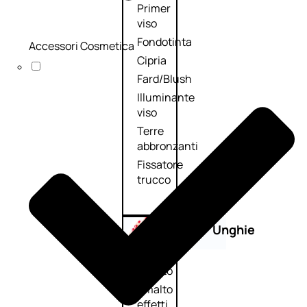
Primer
viso
Fondotinta
Accessori Cosmetica
Cipria
Fard/Blush
Illuminante
viso
Terre
abbronzanti
Fissatore
trucco
Unghie
Smalto
Smalto
effetti