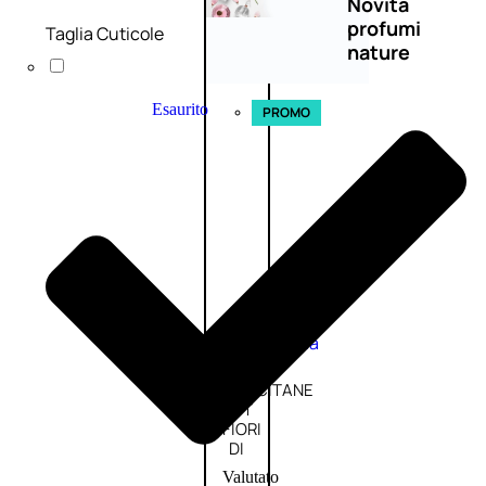
Novità
profumi
Taglia Cuticole
nature
Esaurito
PROMO
Fragranze
Nature
Donna
L’OCCITANE
EDT
FIORI
DI
Valutato