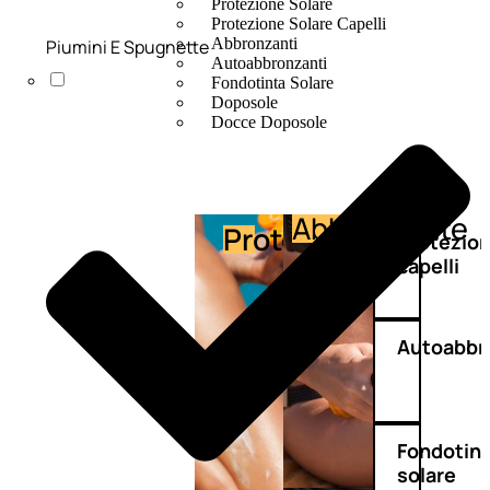
Protezione Solare
Protezione Solare Capelli
Abbronzanti
Piumini E Spugnette
Autoabbronzanti
Fondotinta Solare
Doposole
Docce Doposole
Abbronzante
Protezione
Protezio
capelli
Autoabbr
Fondotin
solare