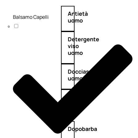
Antietà
Balsamo Capelli
uomo
Detergente
viso
uomo
Docciaschiuma
uomo
Shampoo
uomo
Dopobarba