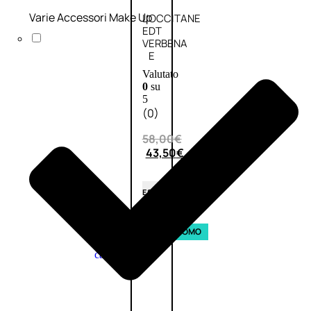
Varie Accessori Make Up
L’OCCITANE
EDT
VERBENA
E
Valutato
0
su
5
(0)
58,00
€
43,50
€
ESAURITO
Aggiungi
PROMO
al
carrello