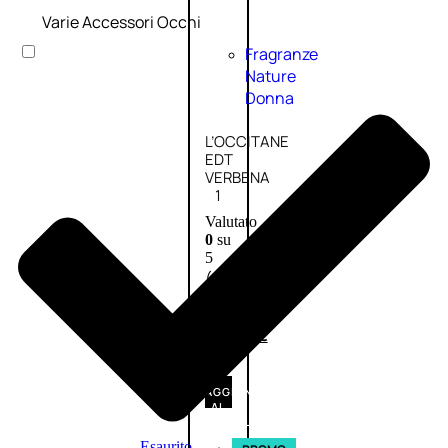
Varie Accessori Occhi
Fragranze
Nature
Donna
L’OCCITANE
EDT
VERBENA
1
Valutato
0
su
5
(0)
56,00
€
42,00
€
AGGIUNGI
AL
CARRELLO
Esaurito