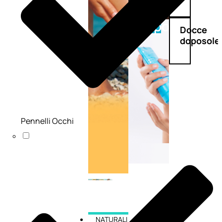
Doposole
Docce
doposole
Pennelli Occhi
NATURALI