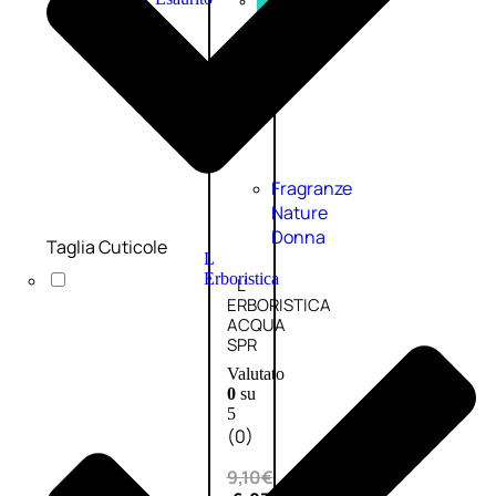
PROMO
Fragranze
Nature
Donna
Taglia Cuticole
L
Erboristica
L’
ERBORISTICA
ACQUA
SPR
Valutato
0
su
5
(0)
9,10
€