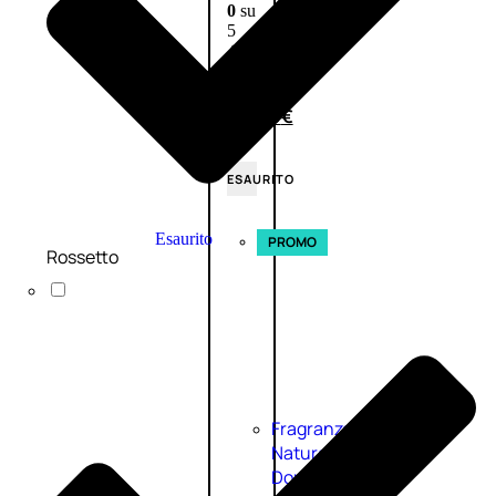
0
su
5
(0)
58,00
€
43,50
€
ESAURITO
Esaurito
PROMO
Rossetto
Fragranze
Nature
Donna