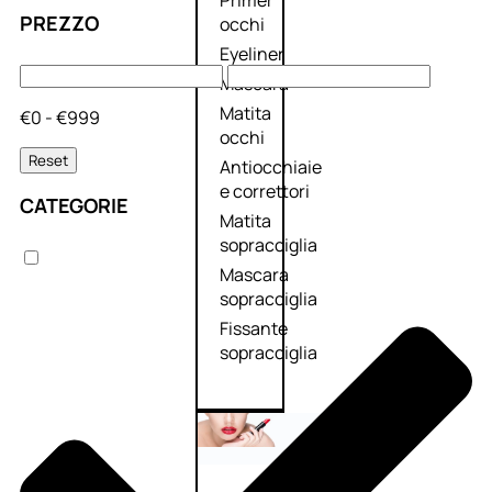
Primer
PREZZO
occhi
Eyeliner
Mascara
Matita
€0 - €999
occhi
Reset
Antiocchiaie
e correttori
CATEGORIE
Matita
sopracciglia
Mascara
sopracciglia
Fissante
sopracciglia
Labbra