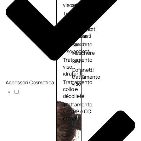
viso giorno
occhi
Trattamento
Trattamento
viso notte
labbra
Trattamento
Detergenti
viso 24 ore
trattanti
Trattamento
Scrub
viso antietà
Maschere
Trattamento
Sieri
viso
Cofanetti
idratante
trattamento
Trattamento
Accessori Cosmetica
viso
collo e
décolleté
Trattamento
viso BB e CC
cream