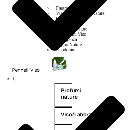
Fragranze Nature
Viso/Labbra/Occhi Nature
Corpo
Mani
Maschera Nature
Trattamenti Viso
Detergenza
Bagno Nature
Deodoranti
Pennelli Viso
Profumi
nature
Viso/Labbra/Occhi