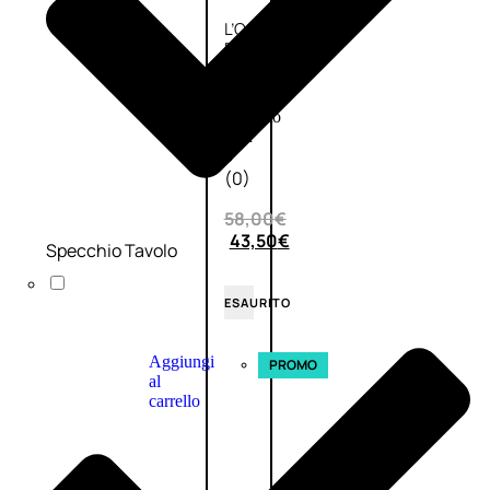
L’OCCITANE
EDT
VERBENA
E
Valutato
0
su
5
(0)
58,00
€
43,50
€
Specchio Tavolo
ESAURITO
Aggiungi
PROMO
al
carrello