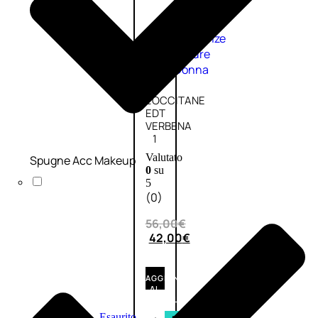
Fragranze
Nature
Donna
L’OCCITANE
EDT
VERBENA
1
Valutato
Spugne Acc Makeup
0
su
5
(0)
56,00
€
42,00
€
AGGIUNGI
AL
CARRELLO
Esaurito