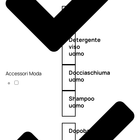
Antietà
uomo
Detergente
viso
uomo
Docciaschiuma
Accessori Moda
uomo
Shampoo
uomo
Dopobarba