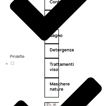
Corpo
Mani
Bagno
Detergenza
Pinzette
Trattamenti
viso
Maschere
nature