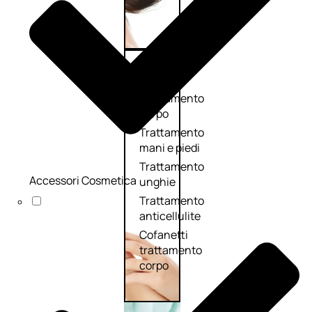
Corpo
Trattamento
corpo
Trattamento
mani e piedi
Trattamento
Accessori Cosmetica
unghie
Trattamento
anticellulite
Cofanetti
trattamento
corpo