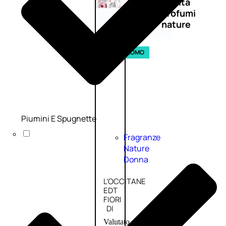
Novità
profumi
nature
Esaurito
PROMO
Piumini E Spugnette
Fragranze
Nature
Donna
L’OCCITANE
EDT
FIORI
DI
Valutato