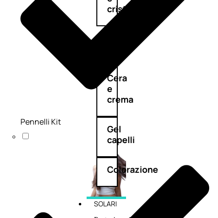
cristalli
Spray
Cera
e
crema
Pennelli Kit
Gel
capelli
Colorazione
SOLARI