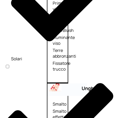
Primer
viso
Fondotinta
Cipria
Fard/Blush
Illuminante
viso
Terre
abbronzanti
Solari
Fissatore
trucco
Unghie
Smalto
Smalto
effetti