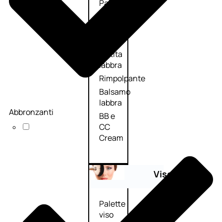
Palette
labbra
Rossetto
Gloss
Matita
labbra
Rimpolpante
Balsamo
labbra
Abbronzanti
BB e
CC
Cream
Viso
Palette
viso