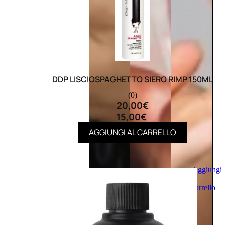
DDP LISCIOSPAGHETTO SIERO RIMP 150ML
(0)
20,00
€
15,00
€
AGGIUNGI AL CARRELLO
Aggiungi
al
carrello