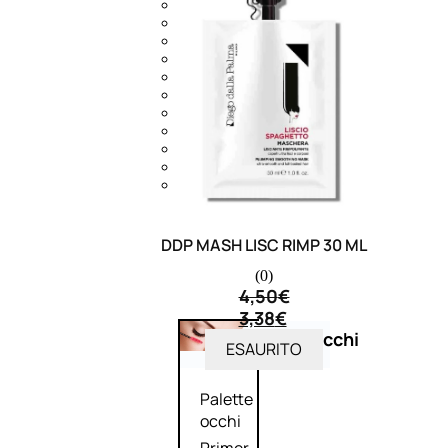
Bb E Cc Cream
Matita Occhi
Matita Sopracciglia
Mascara
Eyeliner
Rossetto
Matita Labbra
Gloss
Smalto
Smalto Effetti Speciali
Solventi Unghie
DDP MASH LISC RIMP 30 ML
(0)
4,50
€
3,38
€
Occhi
ESAURITO
Palette
occhi