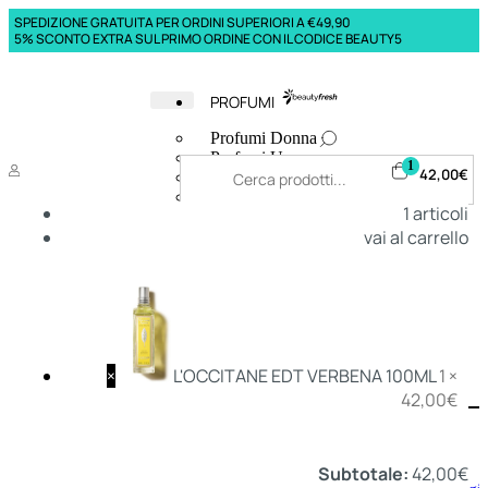
SPEDIZIONE GRATUITA PER ORDINI SUPERIORI A €49,90
5% SCONTO EXTRA SUL PRIMO ORDINE CON IL CODICE BEAUTY5
PROFUMI
Profumi Donna
Profumi Uomo
1
42,00
€
Deodoranti Donna
Deodoranti Uomo
1
articoli
Corpo Donna
vai al carrello
Corpo Uomo
Profumi Capelli
Creme Mani
Bagnodoccia Donna Profumi
Bagnodoccia Uomo Profumi
×
L'OCCITANE EDT VERBENA 100ML
1 ×
42,00
€
Deo
Donna
Uomo
Subtotale:
42,00
€