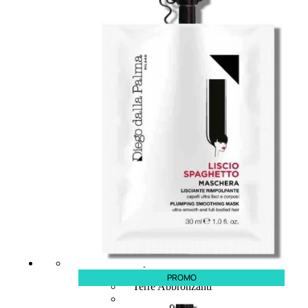
MAKE UP
Base/ Primer Occhi
Base/ Primer Viso
Palette E Cofanetti Occhi
Palette E Cofanetti Viso
Palette E Cofanetti Labbra
Fondotinta
Cipria
Fard/Blush
PROMO
Terre Abbronzanti
Illuminante Viso