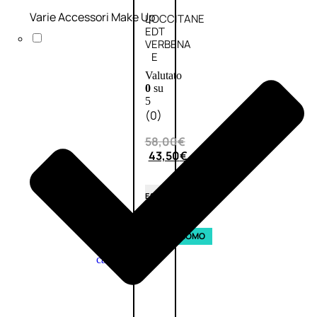
Varie Accessori Make Up
L’OCCITANE
EDT
VERBENA
E
Valutato
0
su
5
(0)
58,00
€
43,50
€
ESAURITO
Aggiungi
PROMO
al
carrello