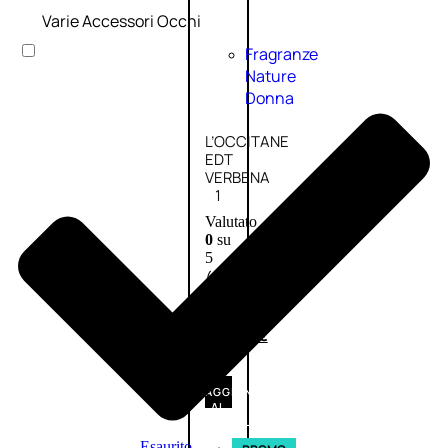
Varie Accessori Occhi
Fragranze
Nature
Donna
L’OCCITANE
EDT
VERBENA
1
Valutato
0
su
5
(0)
56,00
€
42,00
€
AGGIUNGI
AL
CARRELLO
Esaurito