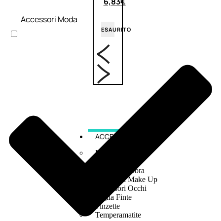
6,83
€
Accessori Moda
ESAURITO
ACCESSORI
Pennelli Viso
Pennelli Occhi
Pennelli Labbra
Accessori Make Up
Accessori Occhi
Ciglia Finte
Pinzette
Temperamatite