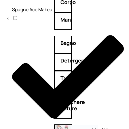
Corpo
Spugne Acc Makeup
Mani
Bagno
Detergenza
Trattamenti
viso
Maschere
nature