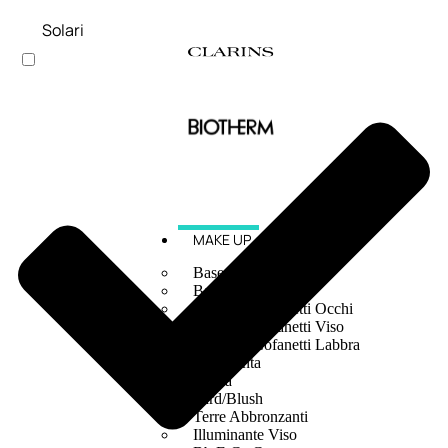
Solari
MAKE UP
Base/ Primer Occhi
Base/ Primer Viso
Palette E Cofanetti Occhi
Palette E Cofanetti Viso
Palette E Cofanetti Labbra
Fondotinta
Cipria
Fard/Blush
Terre Abbronzanti
Illuminante Viso