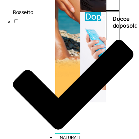
Rossetto
Doposole
Docce
doposole
NATURALI