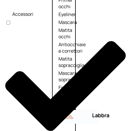
Primer
occhi
Accessori
Eyeliner
Mascara
Matita
occhi
Antiocchiaie
e correttori
Matita
sopracciglia
Mascara
sopracciglia
Fissante
sopracciglia
Labbra