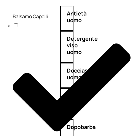
Antietà
Balsamo Capelli
uomo
Detergente
viso
uomo
Docciaschiuma
uomo
Shampoo
uomo
Dopobarba