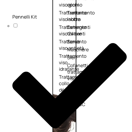
viso giorno
occhi
Trattamento
Trattamento
Pennelli Kit
viso notte
labbra
Trattamento
Detergenti
viso 24 ore
trattanti
Trattamento
Scrub
viso antietà
Maschere
Trattamento
Sieri
viso
Cofanetti
idratante
trattamento
Trattamento
viso
collo e
décolleté
Trattamento
viso BB e CC
cream