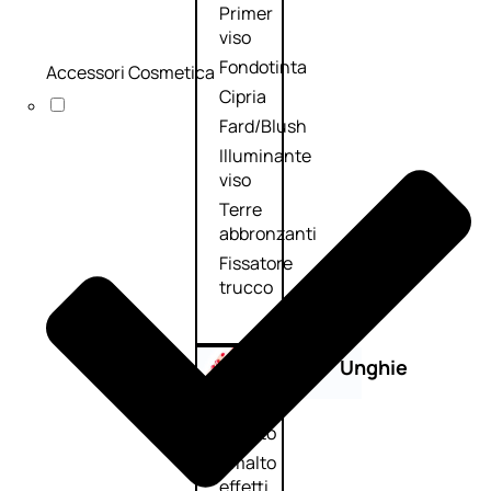
Primer
viso
Fondotinta
Accessori Cosmetica
Cipria
Fard/Blush
Illuminante
viso
Terre
abbronzanti
Fissatore
trucco
Unghie
Smalto
Smalto
effetti