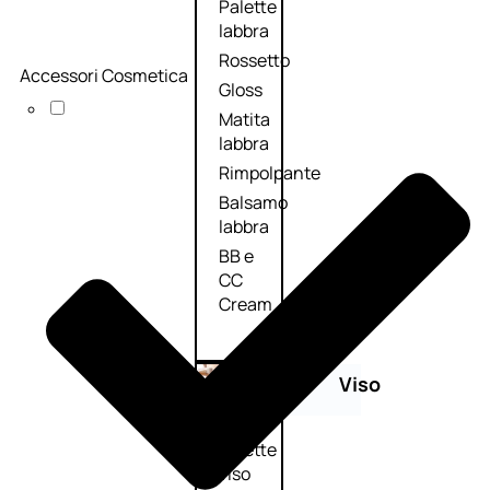
Palette
labbra
Rossetto
Accessori Cosmetica
Gloss
Matita
labbra
Rimpolpante
Balsamo
labbra
BB e
CC
Cream
Viso
Palette
viso