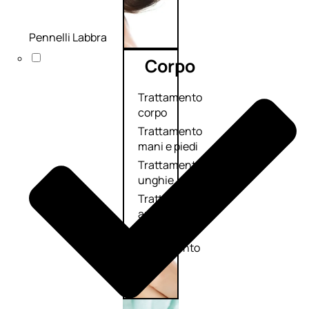
Pennelli Labbra
Corpo
Trattamento
corpo
Trattamento
mani e piedi
Trattamento
unghie
Trattamento
anticellulite
Cofanetti
trattamento
corpo