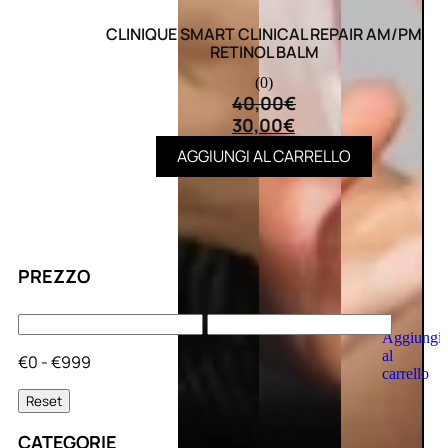
CLINIQUE SMART CLINICAL REPAIR AM/PM
RETINOL BALM
(0)
40,00
€
30,00
€
AGGIUNGI AL CARRELLO
PREZZO
Aggiungi
al
€0 - €999
carrello
Reset
CATEGORIE