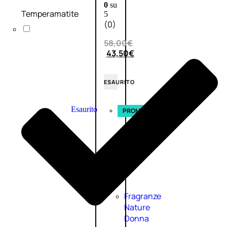
0
su
Temperamatite
5
(0)
58,00
€
43,50
€
ESAURITO
Esaurito
PROMO
Fragranze
Nature
Donna