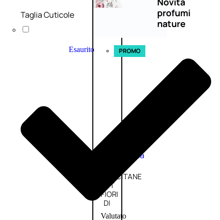
Novità
profumi
Taglia Cuticole
nature
Esaurito
PROMO
Fragranze
Nature
Donna
L’OCCITANE
EDT
FIORI
DI
Valutato