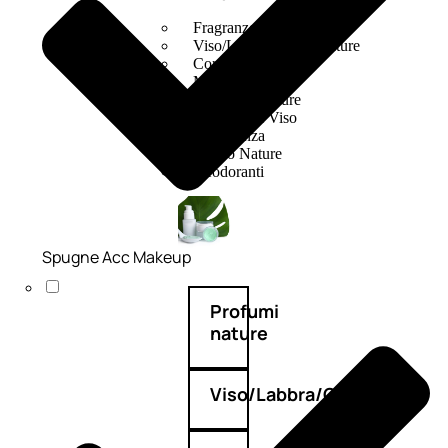
Fragranze Nature
Viso/Labbra/Occhi Nature
Corpo
Mani
Maschera Nature
Trattamenti Viso
Detergenza
Bagno Nature
Deodoranti
Spugne Acc Makeup
Profumi
nature
Viso/Labbra/Occhi