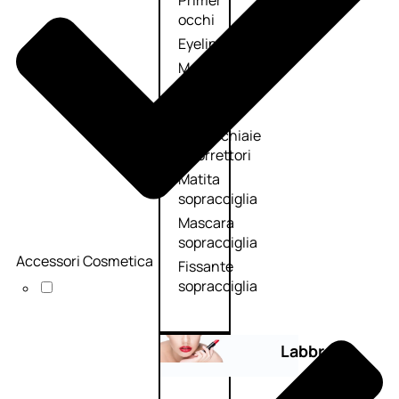
Primer
occhi
Eyeliner
Mascara
Matita
occhi
Antiocchiaie
e correttori
Matita
sopracciglia
Mascara
sopracciglia
Accessori Cosmetica
Fissante
sopracciglia
Labbra