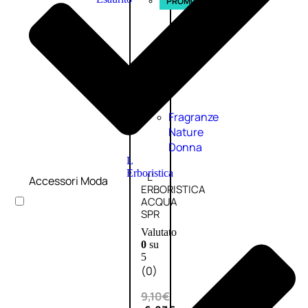
PROMO
Fragranze
Nature
Donna
L
Erboristica
L’
Accessori Moda
ERBORISTICA
ACQUA
SPR
Valutato
0
su
5
(0)
9,10
€