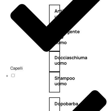
Antietà
uomo
Detergente
viso
uomo
Docciaschiuma
uomo
Capelli
Shampoo
uomo
Dopobarba