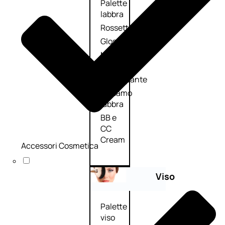
Palette
labbra
Rossetto
Gloss
Matita
labbra
Rimpolpante
Balsamo
labbra
BB e
CC
Cream
Accessori Cosmetica
Viso
Palette
viso