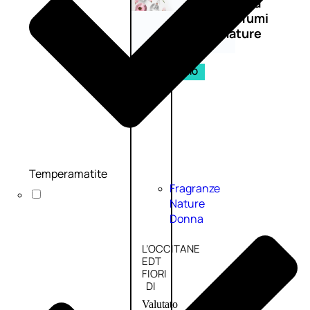
Novità
profumi
nature
Esaurito
PROMO
Temperamatite
Fragranze
Nature
Donna
L’OCCITANE
EDT
FIORI
DI
Valutato