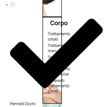
Corpo
Trattamento
corpo
Trattamento
mani e piedi
Trattamento
unghie
Trattamento
anticellulite
Cofanetti
trattamento
corpo
Pennelli Occhi