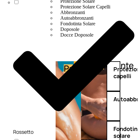
Protezione Solare
Protezione Solare Capelli
Abbronzanti
Autoabbronzanti
Fondotinta Solare
Doposole
Docce Doposole
Abbronzante
Protezione
Protezio
capelli
Autoabbr
Fondotin
Rossetto
solare