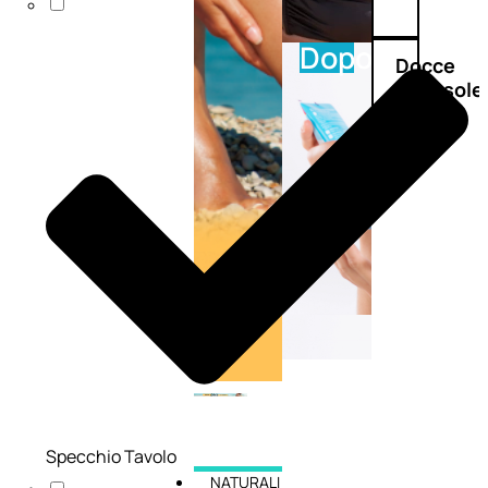
Doposole
Docce
doposole
Specchio Tavolo
NATURALI