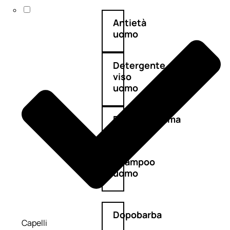
Antietà
uomo
Detergente
viso
uomo
Docciaschiuma
uomo
Shampoo
uomo
Dopobarba
Capelli