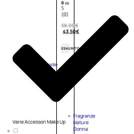
0
su
5
(0)
58,00
€
43,50
€
ESAURITO
Esaurito
PROMO
Fragranze
Varie Accessori Make Up
Nature
Donna