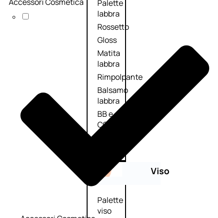
Accessori Cosmetica
Palette
labbra
Rossetto
Gloss
Matita
labbra
Rimpolpante
Balsamo
labbra
BB e
CC
Cream
Viso
Palette
viso