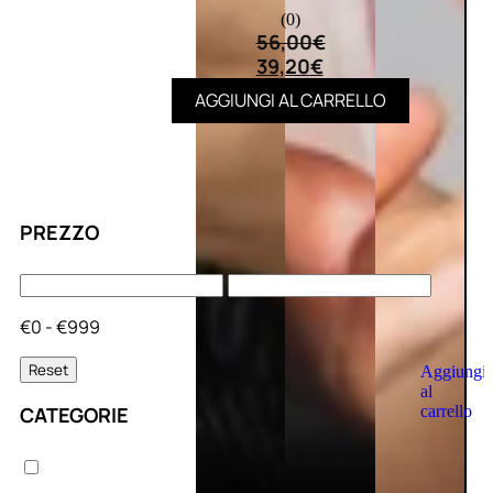
(0)
56,00
€
39,20
€
AGGIUNGI AL CARRELLO
PREZZO
€0 - €999
Reset
Aggiungi
al
CATEGORIE
carrello