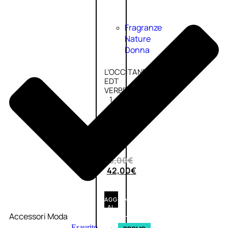
Fragranze
Nature
Donna
L’OCCITANE
EDT
VERBENA
1
Valutato
0
su
5
(0)
56,00
€
42,00
€
AGGIUNGI
AL
Accessori Moda
CARRELLO
Esaurito