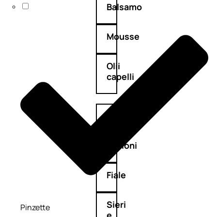
Balsamo
Mousse
Olii
capelli
Maschere
Lozioni
Fiale
Sieri
Pinzette
e