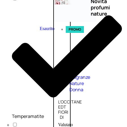
Novità
profumi
nature
Esaurito
PROMO
Fragranze
Nature
Donna
L’OCCITANE
EDT
FIORI
Temperamatite
DI
Valutato