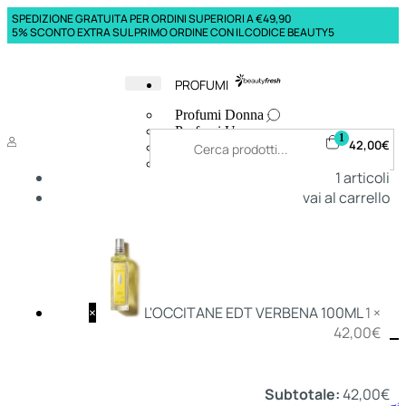
SPEDIZIONE GRATUITA PER ORDINI SUPERIORI A €49,90
5% SCONTO EXTRA SUL PRIMO ORDINE CON IL CODICE BEAUTY5
PROFUMI
Profumi Donna
Profumi Uomo
1
42,00
€
Deodoranti Donna
Deodoranti Uomo
1
articoli
Corpo Donna
vai al carrello
Corpo Uomo
Profumi Capelli
Creme Mani
Bagnodoccia Donna Profumi
Bagnodoccia Uomo Profumi
×
L'OCCITANE EDT VERBENA 100ML
1 ×
42,00
€
Deo
Donna
Uomo
Subtotale:
42,00
€