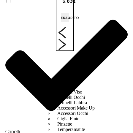
6,83
€
ESAURITO
ACCESSORI
Pennelli Viso
Pennelli Occhi
Pennelli Labbra
Accessori Make Up
Accessori Occhi
Ciglia Finte
Pinzette
Temperamatite
Capelli