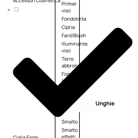
Accessori Cosmetica
Primer
viso
Fondotinta
Cipria
Fard/Blush
Illuminante
viso
Terre
abbronzanti
Fissatore
trucco
Unghie
Smalto
Smalto
effetti
Ciglia Finte