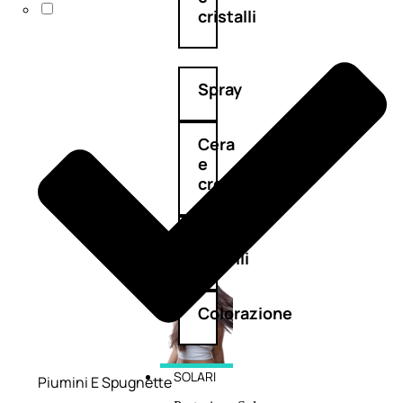
cristalli
Spray
Cera
e
crema
Gel
capelli
Colorazione
SOLARI
Piumini E Spugnette