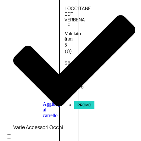
L’OCCITANE
EDT
VERBENA
E
Valutato
0
su
5
(0)
58,00
€
43,50
€
ESAURITO
Aggiungi
PROMO
al
carrello
Varie Accessori Occhi