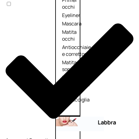
Primer
occhi
Eyeliner
Mascara
Matita
occhi
Antiocchiaie
e correttori
Matita
sopracciglia
Mascara
sopracciglia
Fissante
sopracciglia
Labbra