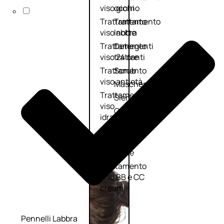
viso giorno
occhi
Trattamento
Trattamento
viso notte
labbra
Trattamento
Detergenti
viso 24 ore
trattanti
Trattamento
Scrub
viso antietà
Maschere
Trattamento
Sieri
viso
Cofanetti
idratante
trattamento
Trattamento
viso
collo e
décolleté
Trattamento
viso BB e CC
cream
Pennelli Labbra