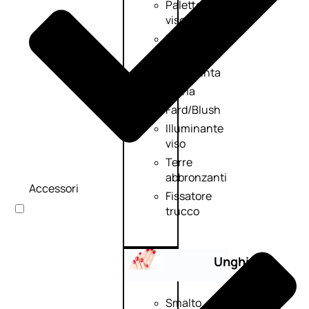
Palette
viso
Primer
viso
Fondotinta
Cipria
Fard/Blush
Illuminante
viso
Terre
abbronzanti
Accessori
Fissatore
trucco
Unghie
Smalto