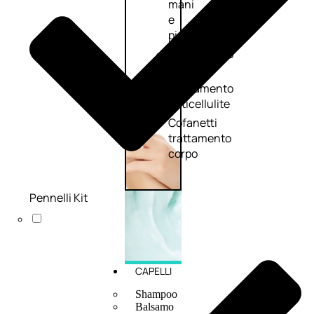
mani
e
piedi
Trattamento
unghie
Trattamento
anticellulite
Cofanetti
trattamento
corpo
Pennelli Kit
CAPELLI
Shampoo
Balsamo