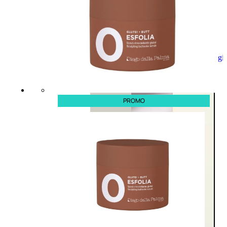
Aggiungi
al
carrello
PROMO