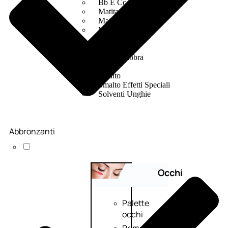
Bb E Cc Cream
Matita Occhi
Matita Sopracciglia
Mascara
Eyeliner
Rossetto
Matita Labbra
Gloss
Smalto
Smalto Effetti Speciali
Solventi Unghie
Abbronzanti
Occhi
Palette
occhi