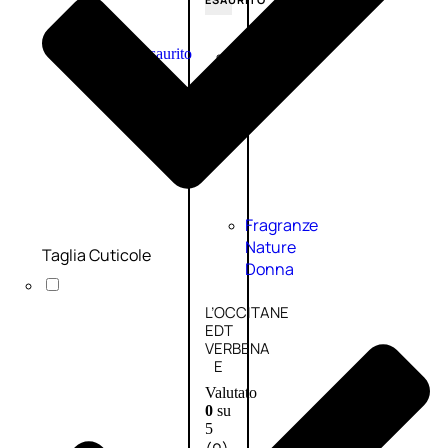
Esaurito
PROMO
Fragranze
Nature
Taglia Cuticole
Donna
L’OCCITANE
EDT
VERBENA
E
Valutato
0
su
5