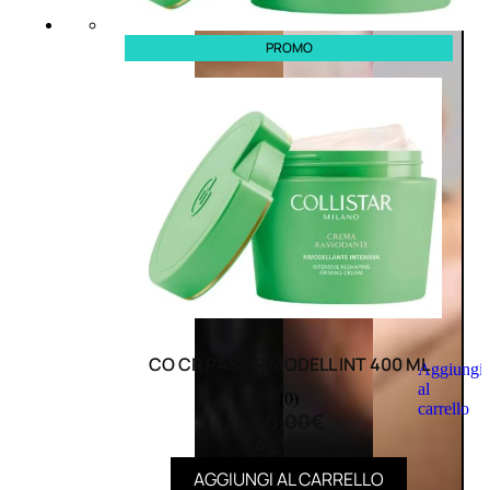
PROMO
CO CR RASS RIMODELL INT 400 ML
Aggiungi
al
(0)
carrello
60,00
€
42,00
€
AGGIUNGI AL CARRELLO