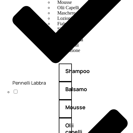
Mousse
Olii Capelli
Maschere
Lozioni
Fiale
Sieri e Cristalli
Spray
Cera e Crema
Gel Capelli
Colorazione
Shampoo
Pennelli Labbra
Balsamo
Mousse
Olii
capelli