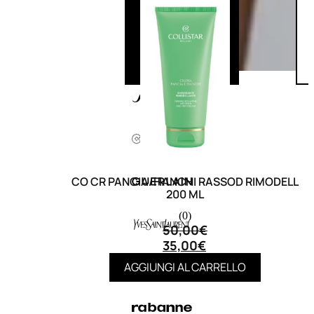
CO CR PANCIA/FIANCHI RASSOD RIMODELL
200 ML
(0)
50,00
€
35,00
€
AGGIUNGI AL CARRELLO