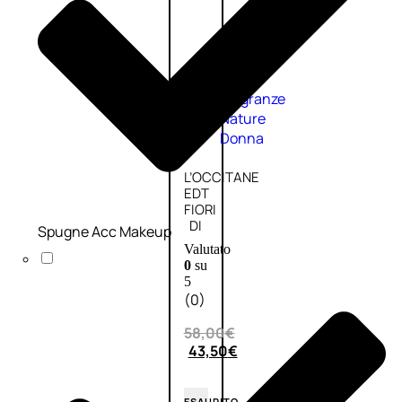
Fragranze
Nature
Donna
L’OCCITANE
EDT
FIORI
DI
Spugne Acc Makeup
Valutato
0
su
5
(0)
58,00
€
43,50
€
ESAURITO