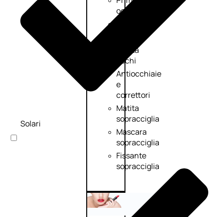
Primer
occhi
Eyeliner
Mascara
Matita
occhi
Antiocchiaie
e
correttori
Matita
sopracciglia
Solari
Mascara
sopracciglia
Fissante
sopracciglia
Labbra