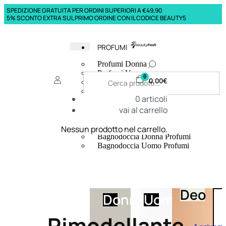
SPEDIZIONE GRATUITA PER ORDINI SUPERIORI A €49,90
5% SCONTO EXTRA SUL PRIMO ORDINE CON IL CODICE BEAUTY5
PROFUMI
Profumi Donna
Profumi Uomo
0
0,00
€
Deodoranti Donna
Deodoranti Uomo
0
articoli
Corpo Donna
vai al carrello
Corpo Uomo
Profumi Capelli
Creme Mani
Nessun prodotto nel carrello.
Bagnodoccia Donna Profumi
Bagnodoccia Uomo Profumi
Deo
Donna
Uomo
Rimodellante