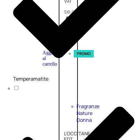
(0)
58,00
€
43,50
€
ESAURITO
Aggiungi
PROMO
al
carrello
Temperamatite
Fragranze
Nature
Donna
L’OCCITANE
EDT