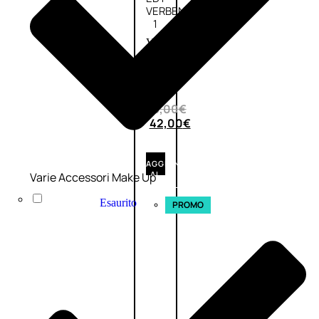
VERBENA
1
Valutato
0
su
5
(0)
56,00
€
42,00
€
AGGIUNGI
AL
Varie Accessori Make Up
CARRELLO
Esaurito
PROMO