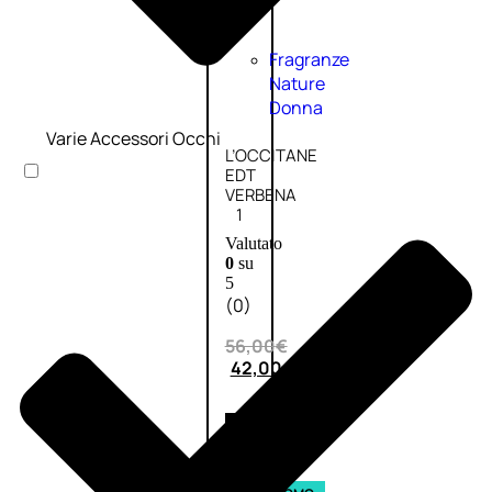
Fragranze
Nature
Donna
Varie Accessori Occhi
L’OCCITANE
EDT
VERBENA
1
Valutato
0
su
5
(0)
56,00
€
42,00
€
AGGIUNGI
AL
CARRELLO
Esaurito