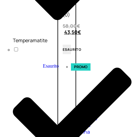
0
su
5
(0)
58,00
€
43,50
€
Temperamatite
ESAURITO
Esaurito
PROMO
Fragranze
Nature
Donna