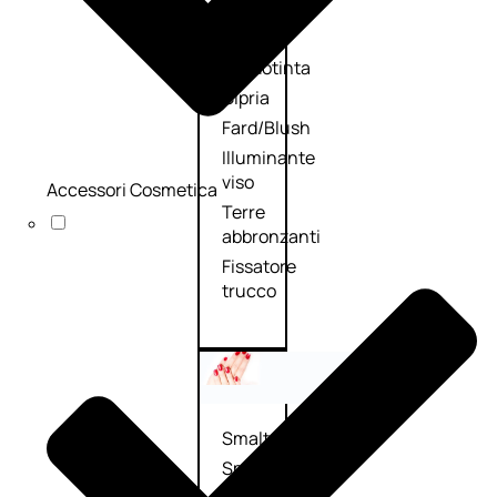
Primer
viso
Fondotinta
Cipria
Fard/Blush
Illuminante
viso
Accessori Cosmetica
Terre
abbronzanti
Fissatore
trucco
Unghie
Smalto
Smalto
effetti