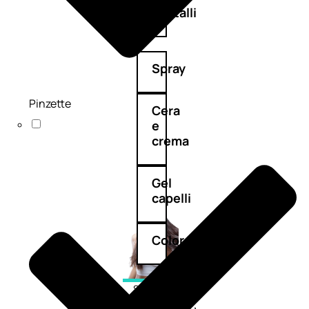
cristalli
Spray
Pinzette
Cera
e
crema
Gel
capelli
Colorazione
SOLARI