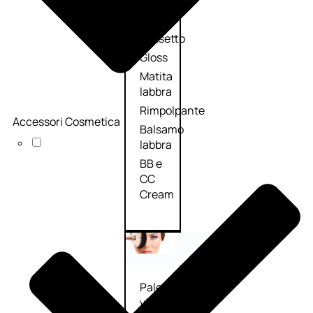
Palette
labbra
Rossetto
Gloss
Matita
labbra
Rimpolpante
Accessori Cosmetica
Balsamo
labbra
BB e
CC
Cream
Viso
Palette
viso