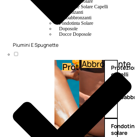
Protezione Solare
Protezione Solare Capelli
Abbronzanti
Autoabbronzanti
Fondotinta Solare
Doposole
Docce Doposole
Piumini E Spugnette
Abbronzante
Protezione
Protezio
capelli
Autoabbr
Fondotin
solare