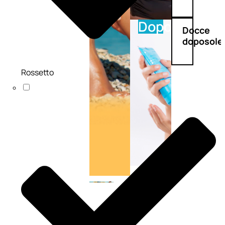
Doposole
Docce
doposole
Rossetto
NATURALI