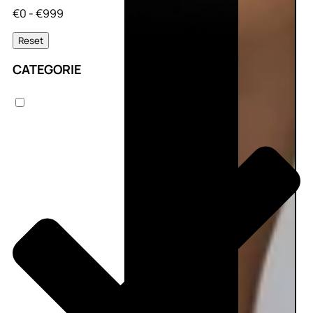
€0 - €999
Reset
CATEGORIE