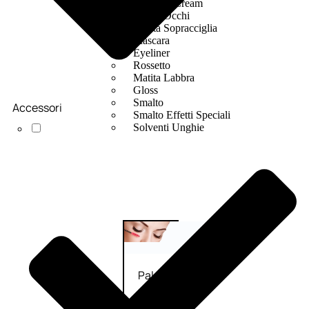
Bb E Cc Cream
Matita Occhi
Matita Sopracciglia
Mascara
Eyeliner
Rossetto
Matita Labbra
Gloss
Smalto
Accessori
Smalto Effetti Speciali
Solventi Unghie
Occhi
Palette
occhi