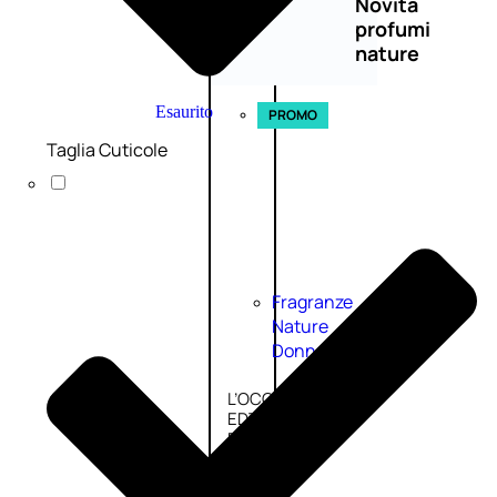
Novità
profumi
nature
Esaurito
PROMO
Taglia Cuticole
Fragranze
Nature
Donna
L’OCCITANE
EDT
FIORI
DI
Valutato