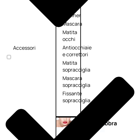
Primer
occhi
Eyeliner
Mascara
Matita
occhi
Antiocchiaie
Accessori
e correttori
Matita
sopracciglia
Mascara
sopracciglia
Fissante
sopracciglia
Labbra