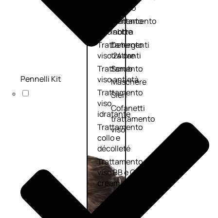
viso giorno
occhi
Trattamento
Trattamento
viso notte
labbra
Trattamento
Detergenti
viso 24 ore
trattanti
Trattamento
Scrub
Pennelli Kit
viso antietà
Maschere
Trattamento
Sieri
viso
Cofanetti
idratante
trattamento
Trattamento
viso
collo e
décolleté
Trattamento
viso BB e CC
cream