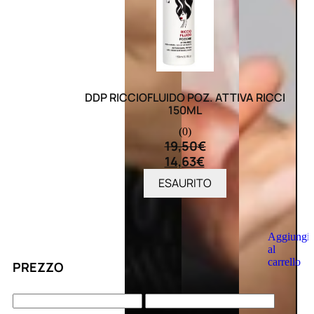
DDP RICCIOFLUIDO POZ. ATTIVA RICCI
150ML
(0)
19,50
€
14,63
€
ESAURITO
Aggiungi
al
carrello
PREZZO