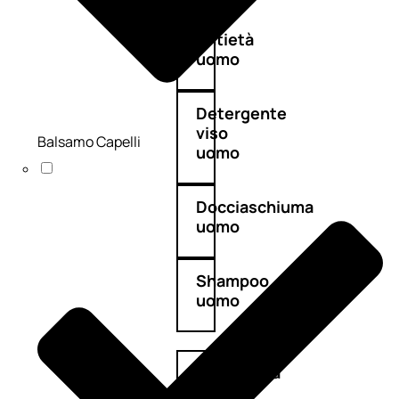
Antietà
uomo
Detergente
viso
Balsamo Capelli
uomo
Docciaschiuma
uomo
Shampoo
uomo
Dopobarba