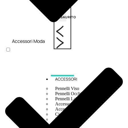
6,83
€
ESAURITO
Accessori Moda
ACCESSORI
Pennelli Viso
Pennelli Occhi
Pennelli Labbra
Accessori Make Up
Accessori Occhi
Ciglia Finte
Pinzette
Temperamatite