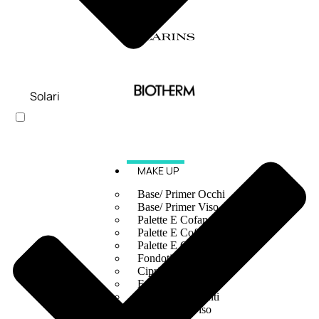
Solari
MAKE UP
Base/ Primer Occhi
Base/ Primer Viso
Palette E Cofanetti Occhi
Palette E Cofanetti Viso
Palette E Cofanetti Labbra
Fondotinta
Cipria
Fard/Blush
Terre Abbronzanti
Illuminante Viso