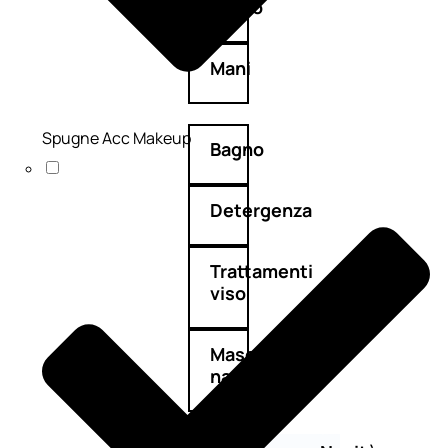
Corpo
Mani
Spugne Acc Makeup
Bagno
Detergenza
Trattamenti
viso
Maschere
nature