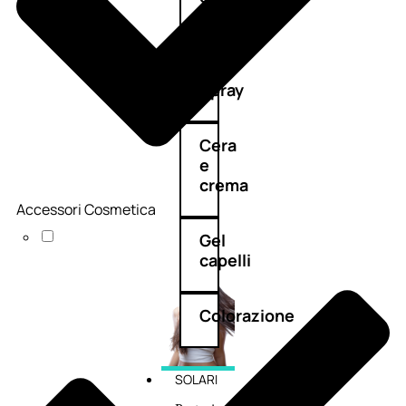
cristalli
Spray
Cera
e
crema
Accessori Cosmetica
Gel
capelli
Colorazione
SOLARI