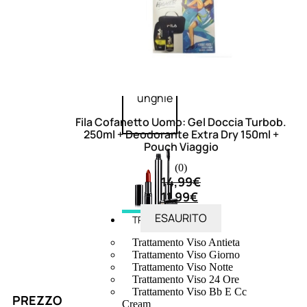
speciali
Solvente
Trattamenti
unghie
Cofanetti
unghie
Fila Cofanetto Uomo: Gel Doccia Turbob.
250ml + Deodorante Extra Dry 150ml +
Pouch Viaggio
(0)
14,99
€
11,99
€
ESAURITO
TRATTAMENTI
Trattamento Viso Antieta
Trattamento Viso Giorno
Trattamento Viso Notte
Trattamento Viso 24 Ore
Trattamento Viso Bb E Cc
PREZZO
Cream