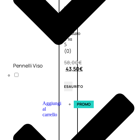
L’OCCITANE
EDT
VERBENA
E
Valutato
0
su
5
(0)
58,00
€
Pennelli Viso
43,50
€
ESAURITO
Aggiungi
PROMO
al
carrello