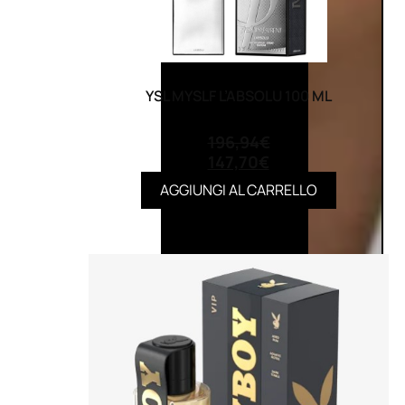
YSL MYSLF L’ABSOLU 100 ML
(0)
196,94
€
147,70
€
AGGIUNGI AL CARRELLO