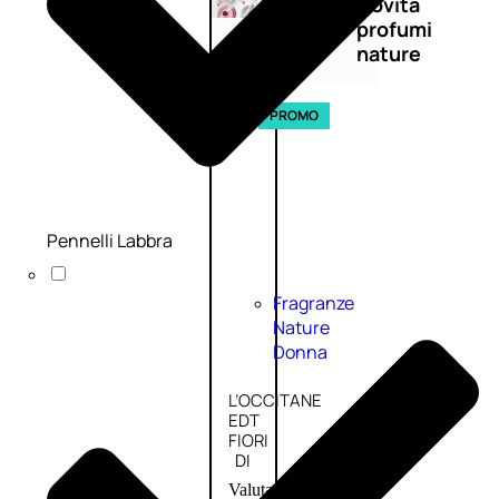
Novità
profumi
nature
Esaurito
PROMO
Pennelli Labbra
Fragranze
Nature
Donna
L’OCCITANE
EDT
FIORI
DI
Valutato