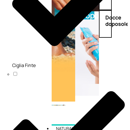
Doposole
Docce
doposole
Ciglia Finte
NATURALI