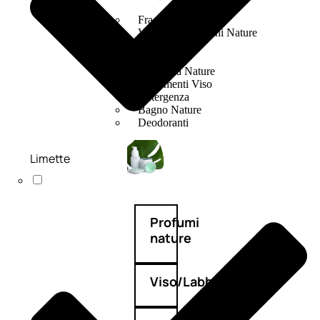
Fragranze Nature
Viso/Labbra/Occhi Nature
Corpo
Mani
Maschera Nature
Trattamenti Viso
Detergenza
Bagno Nature
Deodoranti
Limette
Profumi
nature
Viso/Labbra/Occhi