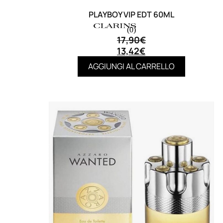
PLAYBOY VIP EDT 60ML
(0)
17,90
€
13,42
€
AGGIUNGI AL CARRELLO
MAKE UP
Base/ Primer Occhi
Base/ Primer Viso
Palette E Cofanetti Occhi
Palette E Cofanetti Viso
Palette E Cofanetti Labbra
Fondotinta
Cipria
Fard/Blush
Terre Abbronzanti
Illuminante Viso