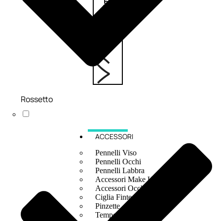
6,83
€
ESAURITO
Rossetto
ACCESSORI
Pennelli Viso
Pennelli Occhi
Pennelli Labbra
Accessori Make Up
Accessori Occhi
Ciglia Finte
Pinzette
Temperamatite