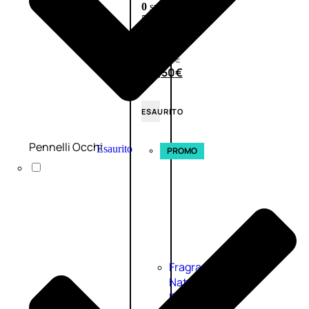
0
su
5
(0)
58,00
€
43,50
€
ESAURITO
Pennelli Occhi
Esaurito
PROMO
Fragranze
Nature
Donna