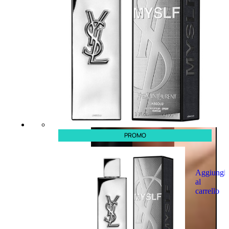
PROMO
Aggiungi
al
carrello