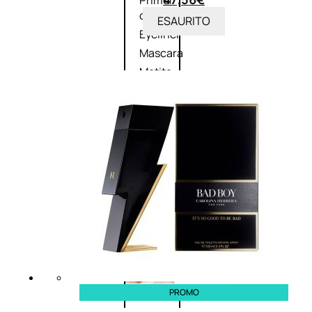
Primer
occhi
ESAURITO
Eyeliner
Mascara
Matita
occhi
Antiocchiaie
e correttori
Matita
sopracciglia
Mascara
sopracciglia
Fissante
sopracciglia
Labbra
PROMO