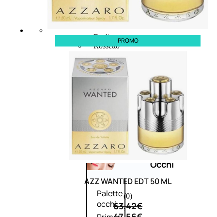
Bb E Cc Cream
Matita Occhi
Matita Sopracciglia
Mascara
Eyeliner
PROMO
Rossetto
Matita Labbra
Gloss
Smalto
Smalto Effetti Speciali
Solventi Unghie
Occhi
AZZ WANTED EDT 50 ML
Palette
(0)
occhi
63,42
€
47,56
€