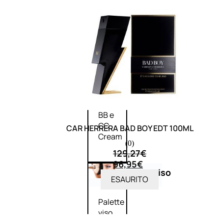
Palette
labbra
Rossetto
Gloss
Matita
labbra
Rimpolpante
Balsamo
labbra
BB e
CC
CAR HERRERA BAD BOY EDT 100ML
Cream
(0)
129,27
€
96,95
€
Viso
ESAURITO
Palette
viso