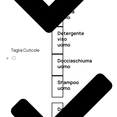
Antietà
uomo
Detergente
viso
uomo
Taglia Cuticole
Docciaschiuma
uomo
Shampoo
uomo
Dopobarba