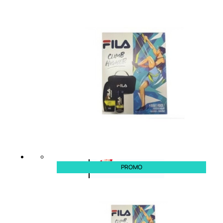
Primer
viso
Fondotinta
Cipria
Fard/Blush
Illuminante
viso
Terre
abbronzanti
Fissatore
trucco
Unghie
PROMO
Smalto
Smalto
effetti