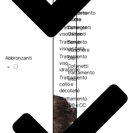
viso giorno
occhi
Trattamento
Trattamento
viso notte
labbra
Trattamento
Detergenti
viso 24 ore
trattanti
Trattamento
Scrub
viso antietà
Maschere
Trattamento
Abbronzanti
Sieri
viso
Cofanetti
idratante
trattamento
Trattamento
viso
collo e
décolleté
Trattamento
viso BB e CC
cream