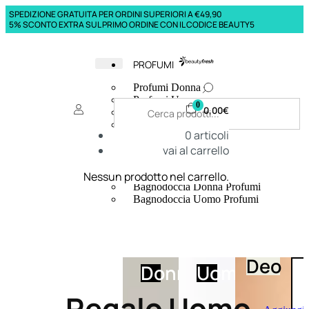
SPEDIZIONE GRATUITA PER ORDINI SUPERIORI A €49,90
5% SCONTO EXTRA SUL PRIMO ORDINE CON IL CODICE BEAUTY5
PROFUMI
Profumi Donna
Profumi Uomo
0
0,00
€
Deodoranti Donna
Deodoranti Uomo
0
articoli
Corpo Donna
vai al carrello
Corpo Uomo
Profumi Capelli
Creme Mani
Nessun prodotto nel carrello.
Bagnodoccia Donna Profumi
Bagnodoccia Uomo Profumi
Deo
Donna
Uomo
Regalo Uomo