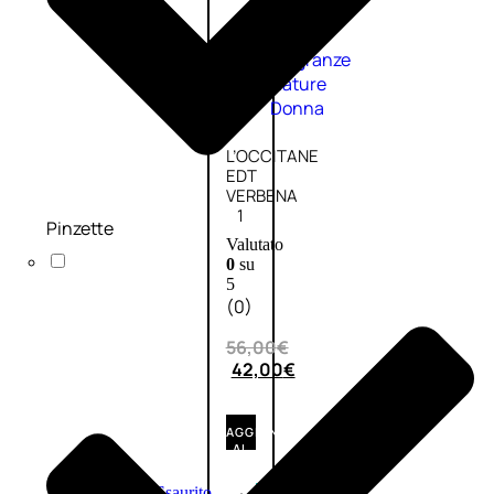
Fragranze
Nature
Donna
L’OCCITANE
EDT
VERBENA
1
Pinzette
Valutato
0
su
5
(0)
56,00
€
42,00
€
AGGIUNGI
AL
CARRELLO
Esaurito