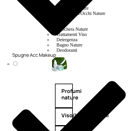
Fragranze Nature
Viso/Labbra/Occhi Nature
Corpo
Mani
Maschera Nature
Trattamenti Viso
Detergenza
Bagno Nature
Deodoranti
Spugne Acc Makeup
Profumi
nature
Viso/Labbra/Occhi