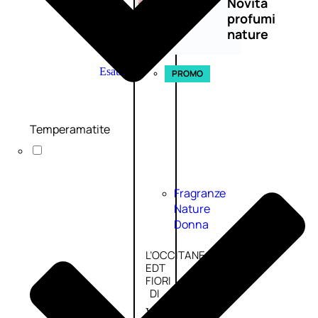
Novità
profumi
nature
Esaurito
PROMO
Temperamatite
Fragranze
Nature
Donna
L’OCCITANE
EDT
FIORI
DI
Valutato