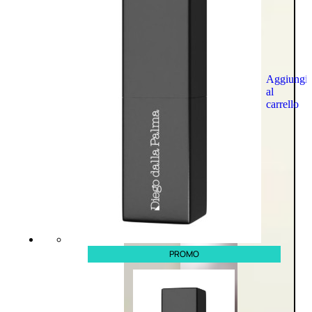
Aggiungi
al
carrello
PROMO