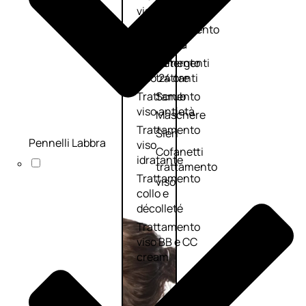
viso giorno
occhi
Trattamento
Trattamento
viso notte
labbra
Trattamento
Detergenti
viso 24 ore
trattanti
Trattamento
Scrub
viso antietà
Maschere
Trattamento
Sieri
Pennelli Labbra
viso
Cofanetti
idratante
trattamento
Trattamento
viso
collo e
décolleté
Trattamento
viso BB e CC
cream