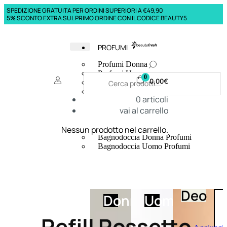
SPEDIZIONE GRATUITA PER ORDINI SUPERIORI A €49,90
5% SCONTO EXTRA SUL PRIMO ORDINE CON IL CODICE BEAUTY5
PROFUMI
Profumi Donna
Profumi Uomo
0
0,00
€
Deodoranti Donna
Deodoranti Uomo
0
articoli
Corpo Donna
vai al carrello
Corpo Uomo
Profumi Capelli
Creme Mani
Nessun prodotto nel carrello.
Bagnodoccia Donna Profumi
Bagnodoccia Uomo Profumi
Deo
Donna
Uomo
Refill Rossetto