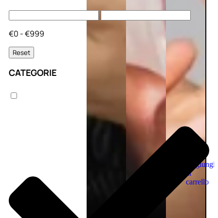
€0 - €999
Reset
CATEGORIE
Aggiungi
al
carrello