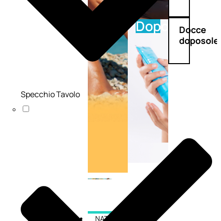
Doposole
Docce
doposole
Specchio Tavolo
NATURALI