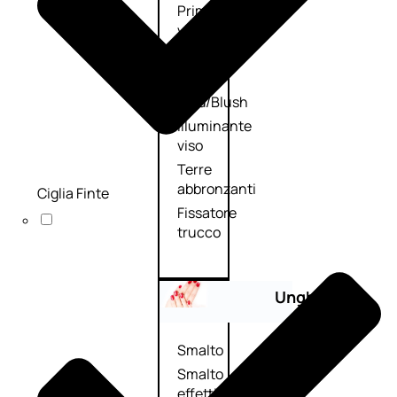
Primer
viso
Fondotinta
Cipria
Fard/Blush
Illuminante
viso
Terre
abbronzanti
Ciglia Finte
Fissatore
trucco
Unghie
Smalto
Smalto
effetti