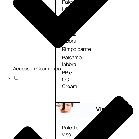
Palette
labbra
Rossetto
Gloss
Matita
labbra
Rimpolpante
Balsamo
labbra
Accessori Cosmetica
BB e
CC
Cream
Viso
Palette
viso