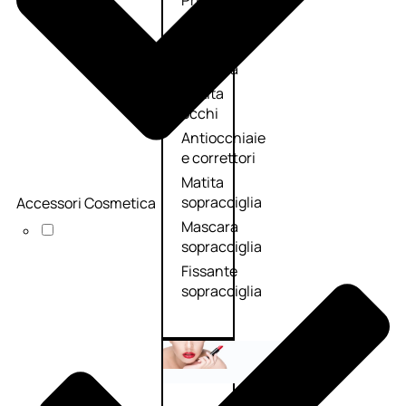
Primer
occhi
Eyeliner
Mascara
Matita
occhi
Antiocchiaie
e correttori
Matita
sopracciglia
Accessori Cosmetica
Mascara
sopracciglia
Fissante
sopracciglia
Labbra