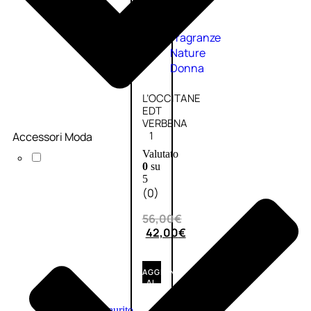
Fragranze
Nature
Donna
L’OCCITANE
EDT
VERBENA
1
Accessori Moda
Valutato
0
su
5
(0)
56,00
€
42,00
€
AGGIUNGI
AL
CARRELLO
Esaurito