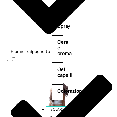
cristalli
Spray
Cera
e
Piumini E Spugnette
crema
Gel
capelli
Colorazione
SOLARI