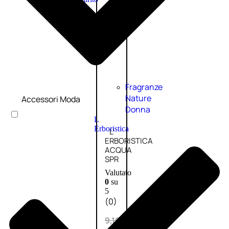
PROMO
Fragranze
Nature
Accessori Moda
Donna
L
Erboristica
L’
ERBORISTICA
ACQUA
SPR
Valutato
0
su
5
(0)
9,10
€