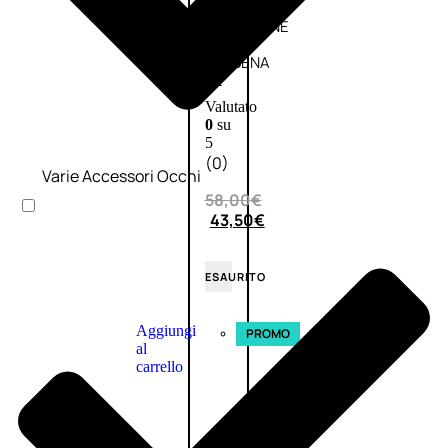
L’OCCITANE
EDT
VERBENA
E
Valutato
0
su
5
(0)
Varie Accessori Occhi
58,00
€
43,50
€
ESAURITO
Aggiungi
PROMO
al
carrello