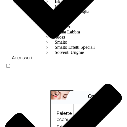
Bb E Cc Cream
Matita Occhi
Matita Sopracciglia
Mascara
Eyeliner
Rossetto
Matita Labbra
Gloss
Smalto
Smalto Effetti Speciali
Solventi Unghie
Accessori
Occhi
Palette
occhi