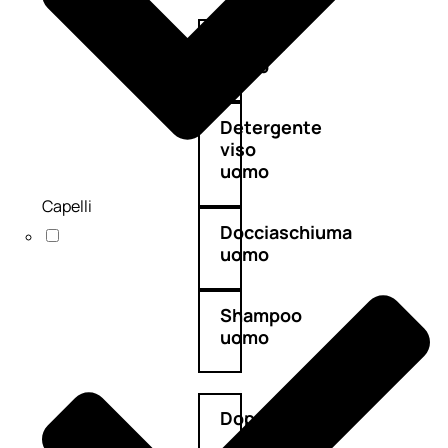
Antietà
uomo
Detergente
viso
uomo
Capelli
Docciaschiuma
uomo
Shampoo
uomo
Dopobarba