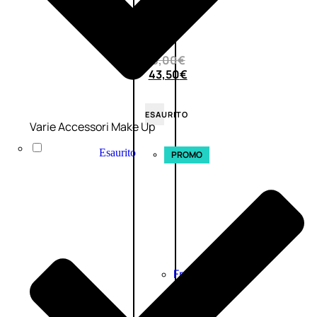
0
su
5
(0)
58,00
€
43,50
€
ESAURITO
Varie Accessori Make Up
Esaurito
PROMO
Fragranze
Nature
Donna