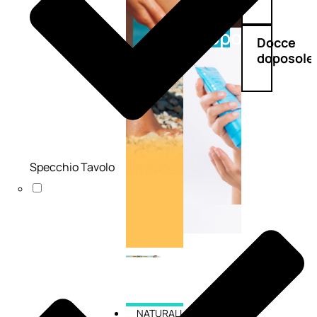
Doposole
Docce
doposole
Specchio Tavolo
NATURALI