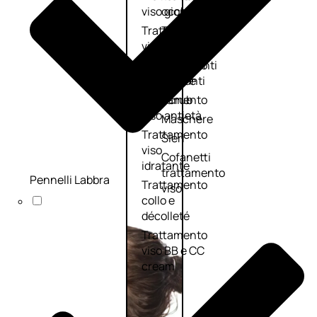
viso giorno
occhi
Trattamento
Trattamento
viso notte
labbra
Trattamento
Detergenti
viso 24 ore
trattanti
Trattamento
Scrub
viso antietà
Maschere
Trattamento
Sieri
viso
Cofanetti
idratante
trattamento
Pennelli Labbra
Trattamento
viso
collo e
décolleté
Trattamento
viso BB e CC
cream