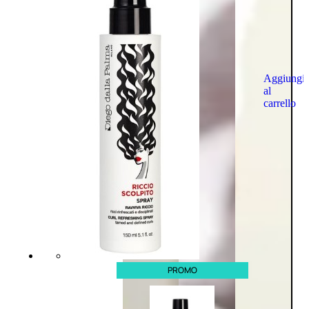
Aggiungi
al
carrello
PROMO