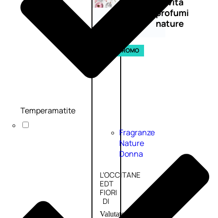
Novità
profumi
nature
Esaurito
PROMO
Temperamatite
Fragranze
Nature
Donna
L’OCCITANE
EDT
FIORI
DI
Valutato