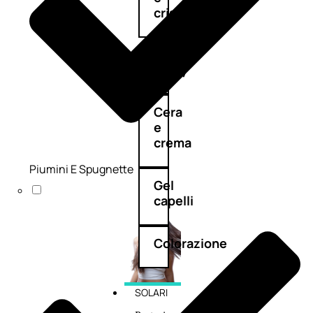
cristalli
Spray
Cera
e
crema
Piumini E Spugnette
Gel
capelli
Colorazione
SOLARI