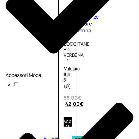
Fragranze
Nature
Donna
L’OCCITANE
EDT
VERBENA
1
Valutato
Accessori Moda
0
su
5
(0)
56,00
€
42,00
€
AGGIUNGI
AL
CARRELLO
Esaurito