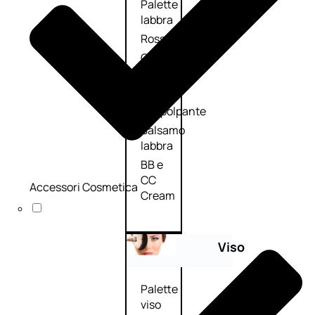
Palette
labbra
Rossetto
Gloss
Matita
labbra
Rimpolpante
Balsamo
labbra
BB e
CC
Accessori Cosmetica
Cream
Viso
Palette
viso