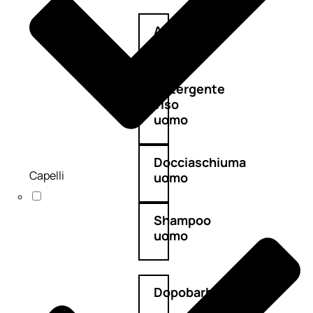
Antietà
uomo
Detergente
viso
uomo
Docciaschiuma
Capelli
uomo
Shampoo
uomo
Dopobarba