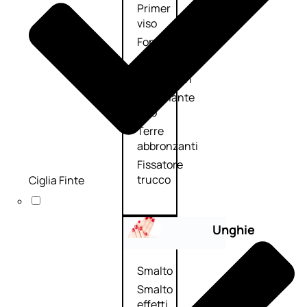
Primer
viso
Fondotinta
Cipria
Fard/Blush
Illuminante
viso
Terre
abbronzanti
Fissatore
trucco
Ciglia Finte
Unghie
Smalto
Smalto
effetti