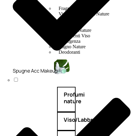
Fragranze Nature
Viso/Labbra/Occhi Nature
Corpo
Mani
Maschera Nature
Trattamenti Viso
Detergenza
Bagno Nature
Deodoranti
Spugne Acc Makeup
Profumi
nature
Viso/Labbra/Occhi