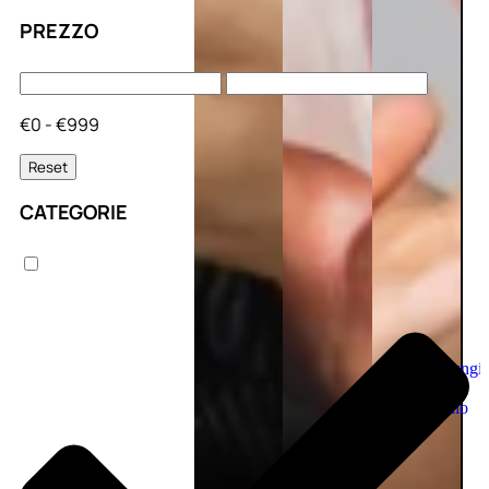
PREZZO
€0 - €999
Reset
CATEGORIE
Aggiungi
al
carrello