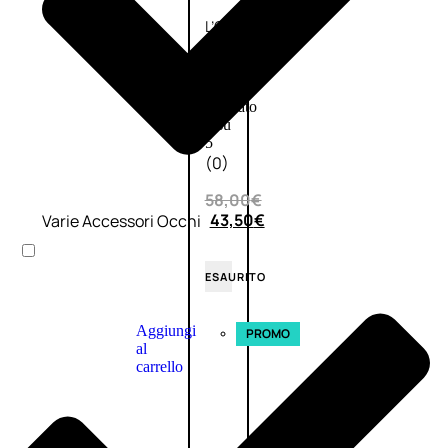
L’OCCITANE
EDT
VERBENA
E
Valutato
0
su
5
(0)
58,00
€
43,50
€
Varie Accessori Occhi
ESAURITO
Aggiungi
PROMO
al
carrello