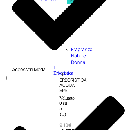
PROMO
Fragranze
Nature
Donna
L
Accessori Moda
Erboristica
L’
ERBORISTICA
ACQUA
SPR
Valutato
0
su
5
(0)
9,10
€