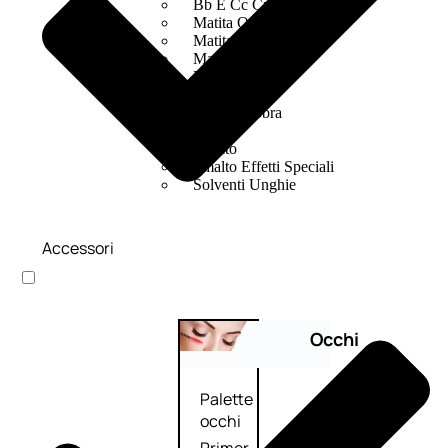
Bb E Cc Cream
Matita Occhi
Matita Sopracciglia
Mascara
Eyeliner
Rossetto
Matita Labbra
Gloss
Smalto
Smalto Effetti Speciali
Solventi Unghie
Accessori
Occhi
Palette
occhi