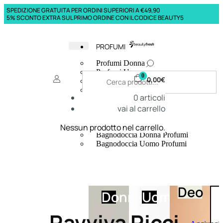
SPEDIZIONE GRATUITA PER ORDINI SUPERIORI A €49,90
5% SCONTO EXTRA SUL PRIMO ORDINE CON IL CODICE BEAUTY5
PROFUMI
Profumi Donna
Profumi Uomo
0
0,00
€
Deodoranti Donna
Deodoranti Uomo
0
articoli
Corpo Donna
vai al carrello
Corpo Uomo
Profumi Capelli
Creme Mani
Nessun prodotto nel carrello.
Bagnodoccia Donna Profumi
Bagnodoccia Uomo Profumi
Deo
Donna
Uomo
Ravviva Ricci