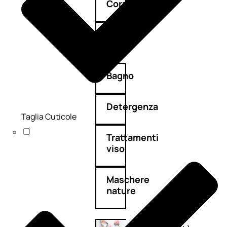
Corpo
Mani
Bagno
Detergenza
Taglia Cuticole
Trattamenti
viso
Maschere
nature