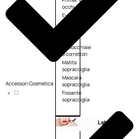
Primer
occhi
Eyeliner
Mascara
Matita
occhi
Antiocchiaie
e correttori
Matita
sopracciglia
Mascara
Accessori Cosmetica
sopracciglia
Fissante
sopracciglia
Labbra