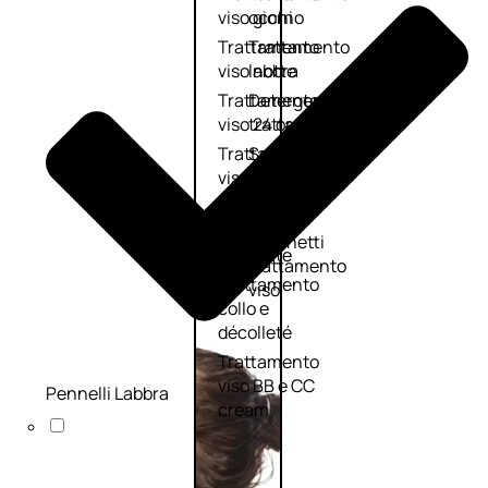
viso giorno
occhi
Trattamento
Trattamento
viso notte
labbra
Trattamento
Detergenti
viso 24 ore
trattanti
Trattamento
Scrub
viso antietà
Maschere
Trattamento
Sieri
viso
Cofanetti
idratante
trattamento
Trattamento
viso
collo e
décolleté
Trattamento
viso BB e CC
Pennelli Labbra
cream