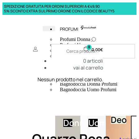
SPEDIZIONE GRATUITA PER ORDINI SUPERIORI A €49,90
5% SCONTO EXTRA SUL PRIMO ORDINE CON IL CODICE BEAUTY5
PROFUMI
Profumi Donna
Profumi Uomo
0
0,00
€
Deodoranti Donna
Deodoranti Uomo
0
articoli
Corpo Donna
vai al carrello
Corpo Uomo
Profumi Capelli
Creme Mani
Nessun prodotto nel carrello.
Bagnodoccia Donna Profumi
Bagnodoccia Uomo Profumi
Deo
Donna
Uomo
Quarzo Rosa