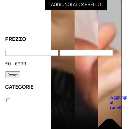
AGGIUNGI AL CARRELLO
PREZZO
€0 - €999
Reset
CATEGORIE
Aggiungi
al
carrello