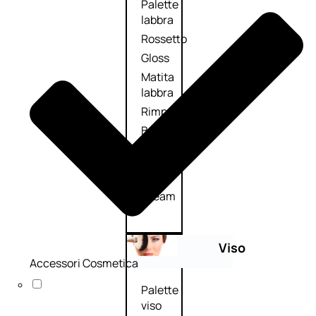
Palette
labbra
Rossetto
Gloss
Matita
labbra
Rimpolpante
Balsamo
labbra
BB e
CC
Cream
Viso
Accessori Cosmetica
Palette
viso