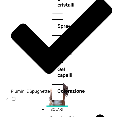
cristalli
Spray
Cera
e
crema
Gel
capelli
Colorazione
Piumini E Spugnette
SOLARI