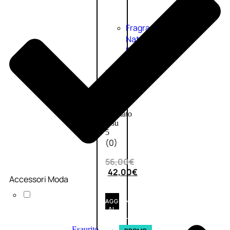
Fragranze
Nature
Donna
L’OCCITANE
EDT
VERBENA
1
Valutato
0
su
5
(0)
56,00
€
42,00
€
Accessori Moda
AGGIUNGI
AL
CARRELLO
Esaurito