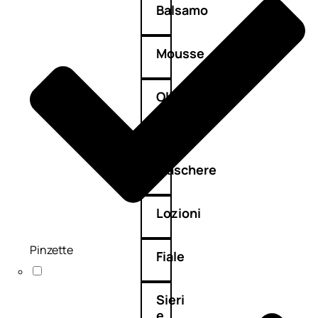
Balsamo
Mousse
Olii
capelli
Maschere
Lozioni
Pinzette
Fiale
Sieri
e