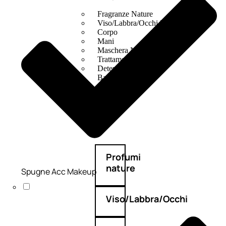
Fragranze Nature
Viso/Labbra/Occhi Nature
Corpo
Mani
Maschera Nature
Trattamenti Viso
Detergenza
Bagno Nature
Deodoranti
Profumi
nature
Spugne Acc Makeup
Viso/Labbra/Occhi