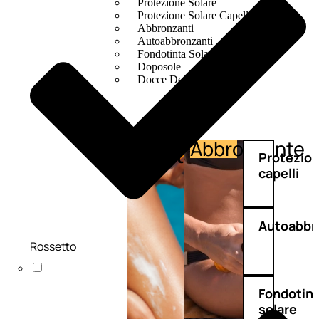
Protezione Solare
Protezione Solare Capelli
Abbronzanti
Autoabbronzanti
Fondotinta Solare
Doposole
Docce Doposole
Abbronzante
Protezione
Protezio
capelli
Autoabbr
Rossetto
Fondotin
solare