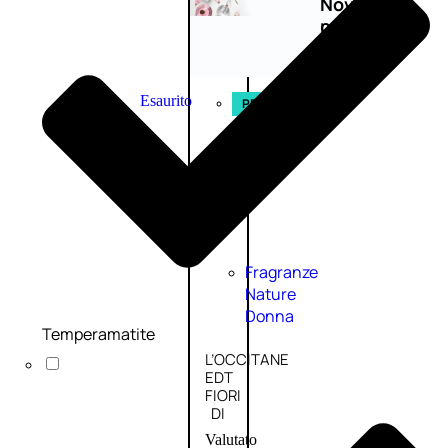
Novità
profumi
nature
Esaurito
PROMO
Fragranze
Nature
Donna
Temperamatite
L’OCCITANE
EDT
FIORI
DI
Valutato