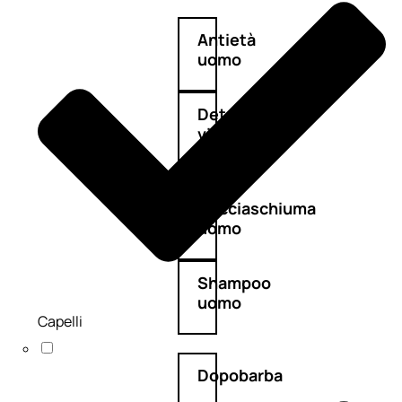
Antietà
uomo
Detergente
viso
uomo
Docciaschiuma
uomo
Shampoo
uomo
Capelli
Dopobarba