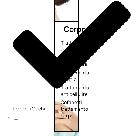
Corpo
Trattamento
corpo
Trattamento
mani e piedi
Trattamento
unghie
Trattamento
anticellulite
Cofanetti
Pennelli Occhi
trattamento
corpo