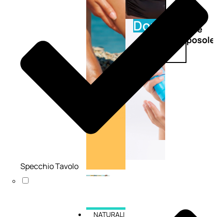
Doposole
Docce
doposole
Specchio Tavolo
NATURALI