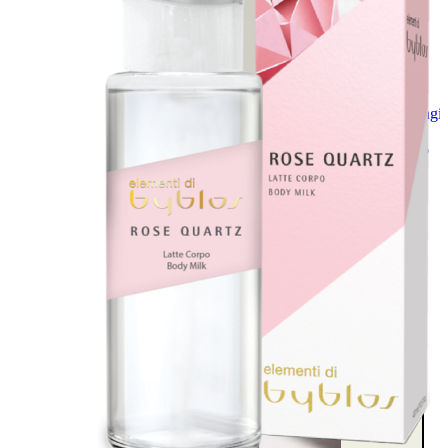
Aggiungi
al
carrello