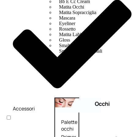
Bb E Cc Cream
Matita Occhi
Matita Sopracciglia
Mascara
Eyeliner
Rossetto
Matita Labbra
Gloss
Smalto
Smalto Effetti Speciali
Solventi Unghie
Occhi
Accessori
Palette
occhi