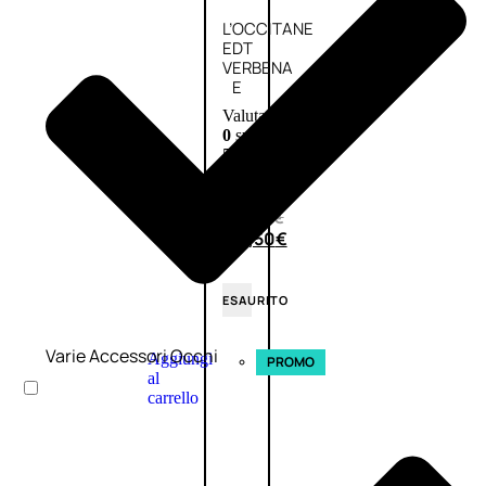
L’OCCITANE
EDT
VERBENA
E
Valutato
0
su
5
(0)
58,00
€
43,50
€
ESAURITO
Varie Accessori Occhi
Aggiungi
PROMO
al
carrello