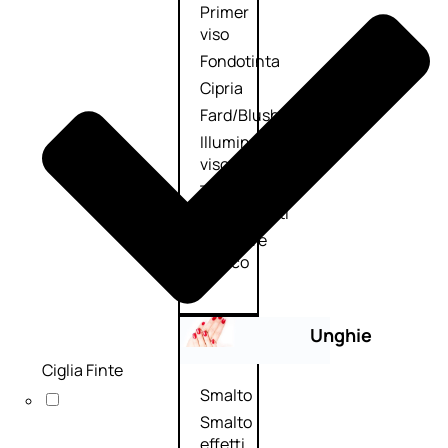
Primer
viso
Fondotinta
Cipria
Fard/Blush
Illuminante
viso
Terre
abbronzanti
Fissatore
trucco
Unghie
Ciglia Finte
Smalto
Smalto
effetti