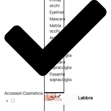
Primer
occhi
Eyeliner
Mascara
Matita
occhi
Antiocchiaie
e correttori
Matita
sopracciglia
Mascara
sopracciglia
Fissante
sopracciglia
Accessori Cosmetica
Labbra