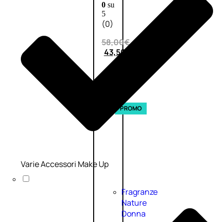
0
su
5
(0)
58,00
€
43,50
€
ESAURITO
Esaurito
PROMO
Varie Accessori Make Up
Fragranze
Nature
Donna