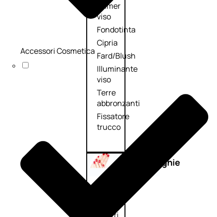
Primer
viso
Fondotinta
Cipria
Accessori Cosmetica
Fard/Blush
Illuminante
viso
Terre
abbronzanti
Fissatore
trucco
Unghie
Smalto
Smalto
effetti