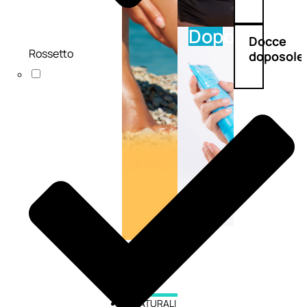
Doposole
Docce
Rossetto
doposole
NATURALI