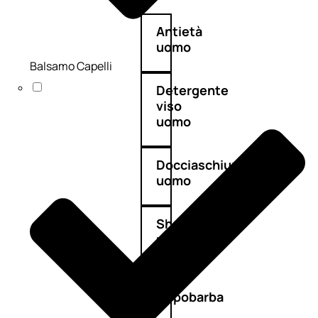
Antietà
uomo
Balsamo Capelli
Detergente
viso
uomo
Docciaschiuma
uomo
Shampoo
uomo
Dopobarba