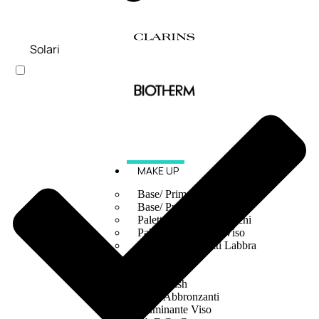
Solari
MAKE UP
Base/ Primer Occhi
Base/ Primer Viso
Palette E Cofanetti Occhi
Palette E Cofanetti Viso
Palette E Cofanetti Labbra
Fondotinta
Cipria
Fard/Blush
Terre Abbronzanti
Illuminante Viso