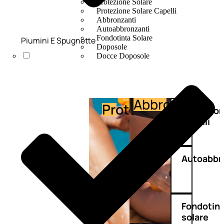
Protezione Solare
Protezione Solare Capelli
Abbronzanti
Autoabbronzanti
Fondotinta Solare
Piumini E Spugnette
Doposole
Docce Doposole
Abbronzante
Protezione
Protezio
capelli
Autoabbr
Fondotin
solare