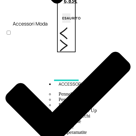
6,83
€
ESAURITO
Accessori Moda
ACCESSORI
Pennelli Viso
Pennelli Occhi
Pennelli Labbra
Accessori Make Up
Accessori Occhi
Ciglia Finte
Pinzette
Temperamatite