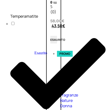
0
su
5
(0)
Temperamatite
58,00
€
43,50
€
ESAURITO
Esaurito
PROMO
Fragranze
Nature
Donna