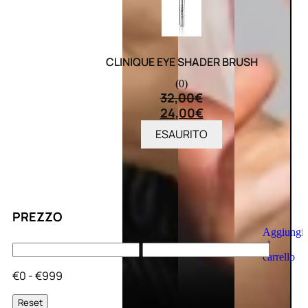
CLINIQUE EYE SHADER BRUSH
(0)
32,00
€
24,00
€
ESAURITO
PREZZO
Aggiungi
al
carrello
€0 - €999
Reset