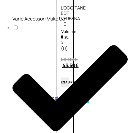
L’OCCITANE
EDT
Varie Accessori Make Up
VERBENA
E
Valutato
0
su
5
(0)
58,00
€
43,50
€
ESAURITO
Aggiungi
PROMO
al
carrello