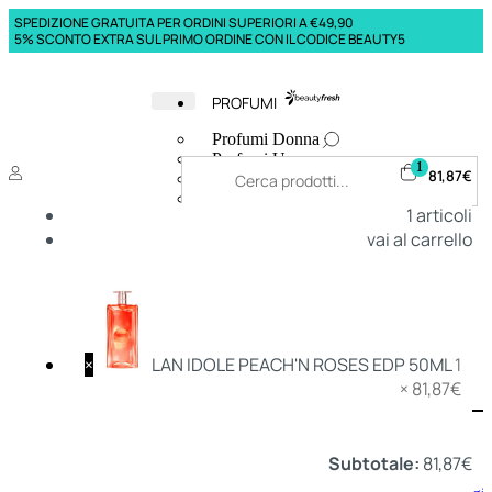
SPEDIZIONE GRATUITA PER ORDINI SUPERIORI A €49,90
5% SCONTO EXTRA SUL PRIMO ORDINE CON IL CODICE BEAUTY5
PROFUMI
Profumi Donna
Profumi Uomo
1
81,87
€
Deodoranti Donna
Deodoranti Uomo
1
articoli
Corpo Donna
vai al carrello
Corpo Uomo
Profumi Capelli
Creme Mani
Bagnodoccia Donna Profumi
Bagnodoccia Uomo Profumi
×
LAN IDOLE PEACH'N ROSES EDP 50ML
1
×
81,87
€
Deo
Donna
Uomo
Subtotale:
81,87
€