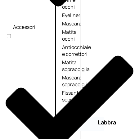
Primer
occhi
Eyeliner
Mascara
Accessori
Matita
occhi
Antiocchiaie
e correttori
Matita
sopracciglia
Mascara
sopracciglia
Fissante
sopracciglia
Labbra