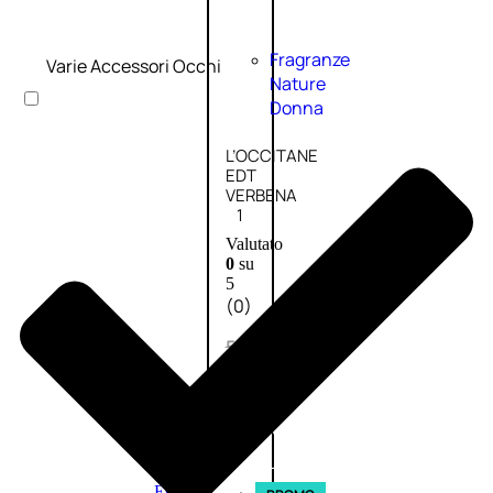
Fragranze
Varie Accessori Occhi
Nature
Donna
L’OCCITANE
EDT
VERBENA
1
Valutato
0
su
5
(0)
56,00
€
42,00
€
AGGIUNGI
AL
CARRELLO
Esaurito