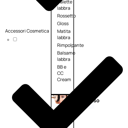
Palette
labbra
Rossetto
Gloss
Accessori Cosmetica
Matita
labbra
Rimpolpante
Balsamo
labbra
BB e
CC
Cream
Viso
Palette
viso