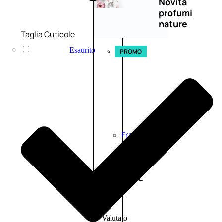
Novità
profumi
nature
Taglia Cuticole
Esaurito
PROMO
Fragranze
Nature
Donna
L’OCCITANE
EDT
FIORI
DI
Valutato