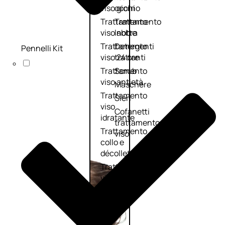
viso giorno
occhi
Trattamento
Trattamento
viso notte
labbra
Trattamento
Detergenti
Pennelli Kit
viso 24 ore
trattanti
Trattamento
Scrub
viso antietà
Maschere
Trattamento
Sieri
viso
Cofanetti
idratante
trattamento
Trattamento
viso
collo e
décolleté
Trattamento
viso BB e CC
cream