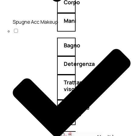
Corpo
Mani
Spugne Acc Makeup
Bagno
Detergenza
Trattamenti
viso
Maschere
nature