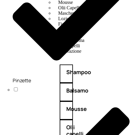
Mousse
Olii Capelli
Maschere
Lozioni
Fiale
Sieri e Cristalli
Spray
Cera e Crema
Gel Capelli
Colorazione
Shampoo
Pinzette
Balsamo
Mousse
Olii
capelli