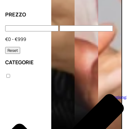
PREZZO
€0 - €999
Reset
CATEGORIE
Aggiungi
al
carrello