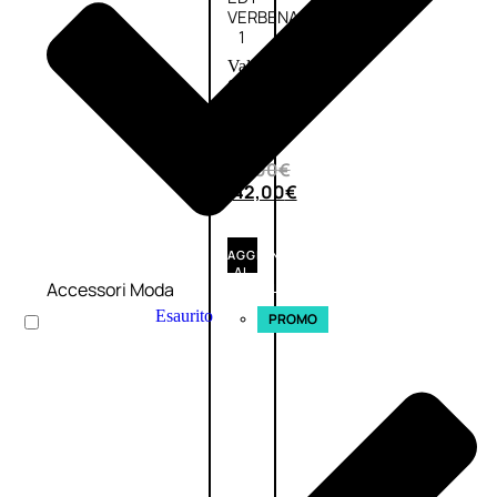
VERBENA
1
Valutato
0
su
5
(0)
56,00
€
42,00
€
AGGIUNGI
AL
Accessori Moda
CARRELLO
Esaurito
PROMO