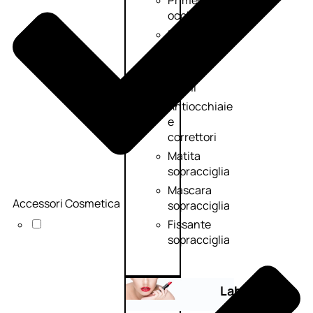
Primer
occhi
Eyeliner
Mascara
Matita
occhi
Antiocchiaie
e
correttori
Matita
sopracciglia
Mascara
Accessori Cosmetica
sopracciglia
Fissante
sopracciglia
Labbra