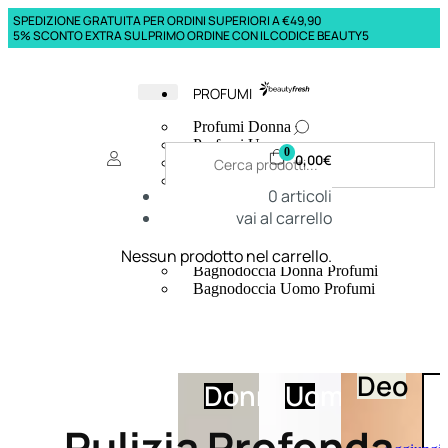
SPEDIZIONE GRATUITA PER ORDINI SUPERIORI A €49,90
5% SCONTO EXTRA SUL PRIMO ORDINE CON IL CODICE BEAUTY5
PROFUMI
Profumi Donna
Profumi Uomo
0
0,00
€
Deodoranti Donna
Deodoranti Uomo
0
articoli
Corpo Donna
vai al carrello
Corpo Uomo
Profumi Capelli
Creme Mani
Nessun prodotto nel carrello.
Bagnodoccia Donna Profumi
Bagnodoccia Uomo Profumi
Deo
Donna
Uomo
Pulizia Profonda