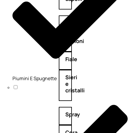
Maschere
Lozioni
Fiale
Sieri
Piumini E Spugnette
e
cristalli
Spray
Cera