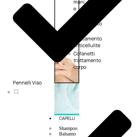
mani
e
piedi
Trattamento
unghie
Trattamento
anticellulite
Cofanetti
trattamento
corpo
Pennelli Viso
CAPELLI
Shampoo
Balsamo