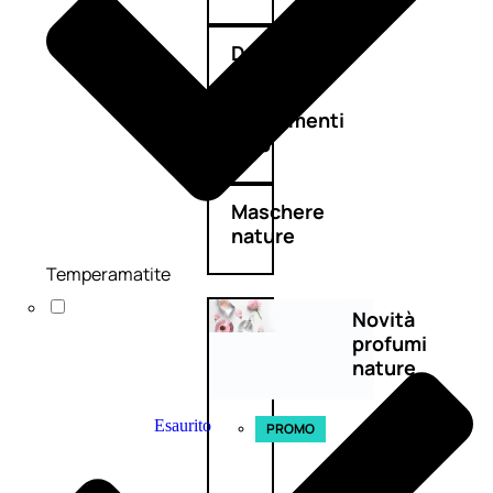
Detergenza
Trattamenti
viso
Maschere
nature
Temperamatite
Novità
profumi
nature
Esaurito
PROMO