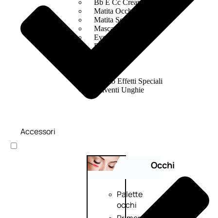
Bb E Cc Cream
Matita Occhi
Matita Sopracciglia
Mascara
Eyeliner
Rossetto
Matita Labbra
Gloss
Smalto
Smalto Effetti Speciali
Solventi Unghie
Accessori
Occhi
Palette
occhi