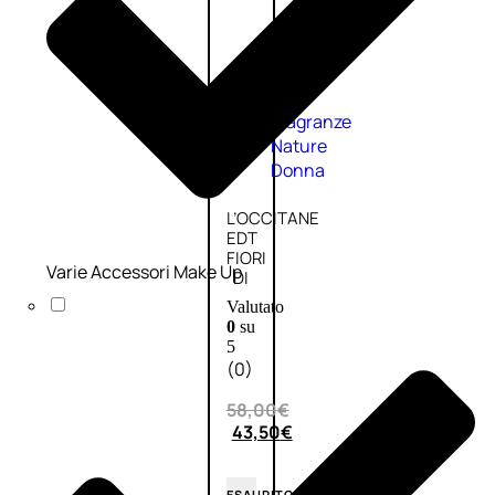
Fragranze
Nature
Donna
L’OCCITANE
EDT
FIORI
Varie Accessori Make Up
DI
Valutato
0
su
5
(0)
58,00
€
43,50
€
ESAURITO