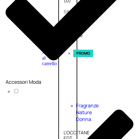
(0)
58,00
€
43,50
€
ESAURITO
Aggiungi
PROMO
al
carrello
Accessori Moda
Fragranze
Nature
Donna
L’OCCITANE
EDT