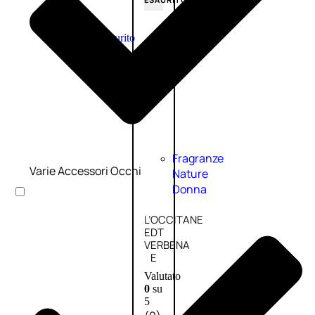
Esaurito
PROMO
Fragranze
Varie Accessori Occhi
Nature
Donna
L’OCCITANE
EDT
VERBENA
E
Valutato
0
su
5