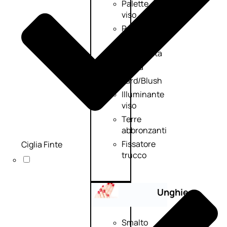
Palette
viso
Primer
viso
Fondotinta
Cipria
Fard/Blush
Illuminante
viso
Terre
abbronzanti
Fissatore
Ciglia Finte
trucco
Unghie
Smalto