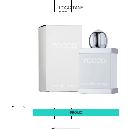
L’OCCITANE
EDT
VERBENA
E
Valutato
0
su
5
(0)
58,00
€
43,50
€
ESAURITO
Aggiungi
PROMO
al
carrello
PROMO