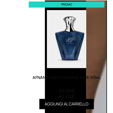
PROMO
AFNAN TURATHI HOMME BLUE 90ML
(0)
50,00
€
40,00
€
AGGIUNGI AL CARRELLO