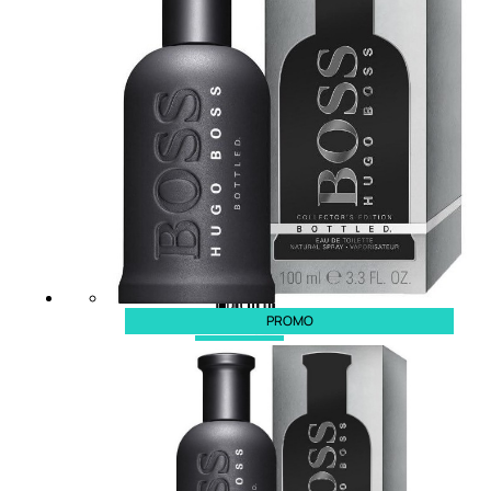
speciali
Solvente
Trattamenti
unghie
Cofanetti
unghie
PROMO
TRATTAMENTI
Trattamento Viso Antieta
Trattamento Viso Giorno
Trattamento Viso Notte
Trattamento Viso 24 Ore
Trattamento Viso Bb E Cc
Cream