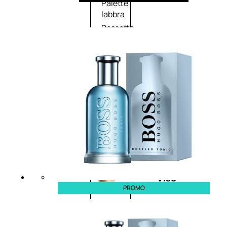
Palette
labbra
Rossetto
Gloss
Matita
labbra
Rimpolpante
Balsamo
labbra
BB e
CC
Cream
Viso
PROMO
Palette
viso