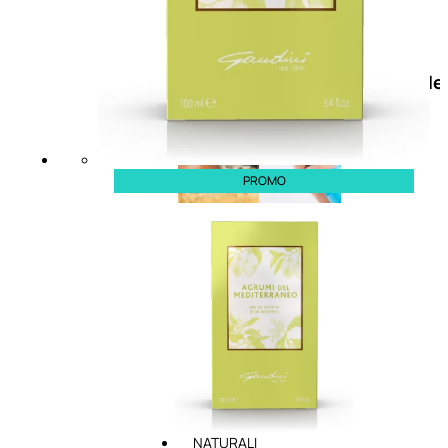
Doposole
Docce
doposole
PROMO
NATURALI