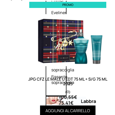
Primer
PROMO
occhi
Eyeliner
Mascara
Matita
occhi
Antiocchiaie
e correttori
Matita
sopracciglia
Mascara
sopracciglia
Fissante
JPG CFZ LE MALE U EDT 75 ML + S/G 75 ML
sopracciglia
2025
(0)
100,55
€
Labbra
75,41
€
AGGIUNGI AL CARRELLO