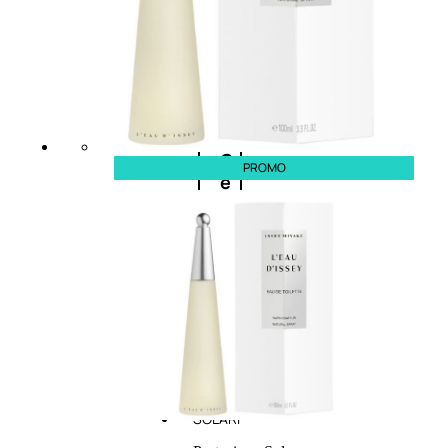
cristalli
Spray
Cera
PROMO
e
crema
Gel
capelli
Colorazione
SOLARI