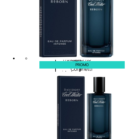
viso giorno
occhi
Trattamento
Trattamento
viso notte
labbra
Trattamento
Detergenti
viso 24 ore
trattanti
Trattamento
Scrub
viso antietà
Maschere
Trattamento
Sieri
PROMO
viso
Cofanetti
idratante
trattamento
Trattamento
viso
collo e
décolleté
Trattamento
viso BB e CC
cream