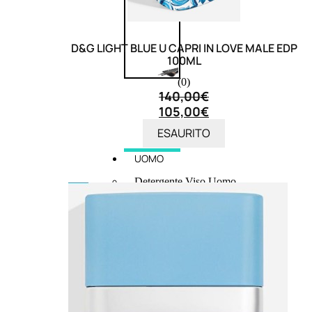
D&G LIGHT BLUE U CAPRI IN LOVE MALE EDP
100ML
(0)
140,00
€
105,00
€
ESAURITO
UOMO
Detergente Viso Uomo
Dopobarba Uomo
Antieta Uomo
Anticaduta Uomo
Contorno Occhi Uomo
Bagnodoccia Uomo Profumi
Docciaschiuma Uomo
Corpo Uomo
Deodoranti Uomo
Confezioni Trattamenti Uomo