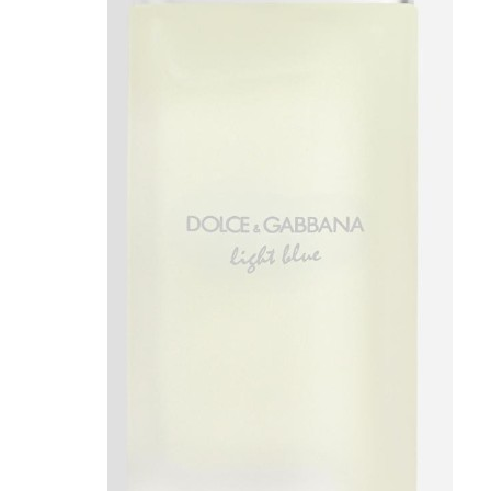
Antietà
uomo
Detergente
viso
uomo
Docciaschiuma
uomo
Shampoo
uomo
Dopobarba