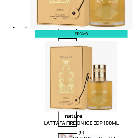
Corpo
Mani
PROMO
Bagno
Detergenza
Trattamenti
viso
Maschere
nature
LATTAFA FIRE ON ICE EDP 100ML
(0)