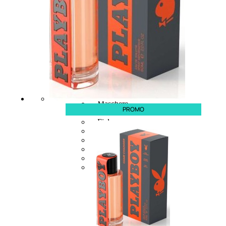
CAPELLI
Shampoo
Balsamo
Mousse
Olii Capelli
Maschere
PROMO
Lozioni
Fiale
Sieri e Cristalli
Spray
Cera e Crema
Gel Capelli
Colorazione
Shampoo