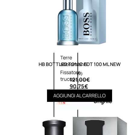
Primer
viso
Fondotinta
Cipria
Fard/Blush
Illuminante
viso
Terre
HB BOTTLED TONIC EDT 100 ML NEW
abbronzanti
Fissatore
(0)
trucco
121,00
€
90,75
€
AGGIUNGI AL CARRELLO
Unghie
Smalto
Smalto
effetti