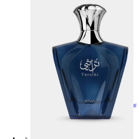
Aggiungi
al
carrello