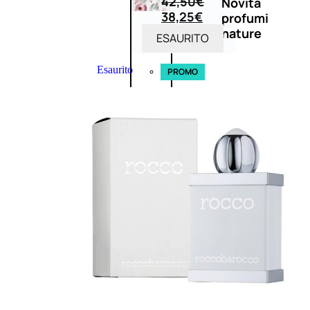
42,50
€
Novità
38,25
€
profumi
nature
ESAURITO
Esaurito
PROMO
Fragranze
Nature
Donna
L’OCCITANE
EDT
FIORI
DI
Valutato