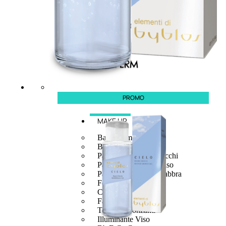
PROMO
MAKE UP
Base/ Primer Occhi
Base/ Primer Viso
Palette E Cofanetti Occhi
Palette E Cofanetti Viso
Palette E Cofanetti Labbra
Fondotinta
Cipria
Fard/Blush
Terre Abbronzanti
Illuminante Viso