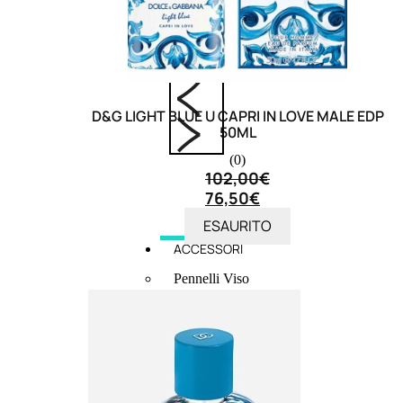
6,83
€
ESAURITO
D&G LIGHT BLUE U CAPRI IN LOVE MALE EDP
50ML
(0)
102,00
€
76,50
€
ESAURITO
ACCESSORI
Pennelli Viso
Pennelli Occhi
Pennelli Labbra
Accessori Make Up
Accessori Occhi
Ciglia Finte
Pinzette
Temperamatite