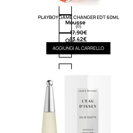
Balsamo
PLAYBOY GAME CHANGER EDT 60ML
Mousse
(0)
17,90
€
13,42
€
Olii
capelli
AGGIUNGI AL CARRELLO
Maschere
Lozioni
Fiale
Sieri
e