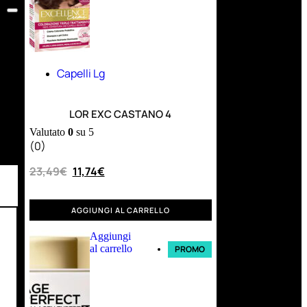
Capelli Lg
LOR EXC CASTANO 4
Valutato
0
su 5
(0)
23,49
€
11,74
€
AGGIUNGI AL CARRELLO
Aggiungi
al carrello
PROMO