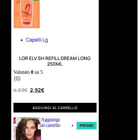
Capelli Lg
LOR ELV SH REFILL DREAM LONG
250ML
Valutato
0
su 5
(0)
4,63
€
2,92
€
AGGIUNGI AL CARRELLO
Aggiungi
al carrello
PROMO