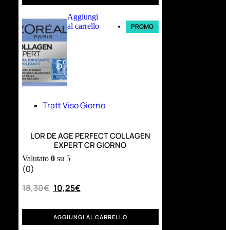
Aggiungi
al carrello
PROMO
Tratt Viso Giorno
LOR DE AGE PERFECT COLLAGEN
EXPERT CR GIORNO
Valutato
0
su 5
(0)
18,30
€
10,25
€
AGGIUNGI AL CARRELLO