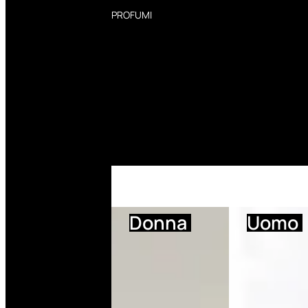
PROFUMI
Profumi Donna
Profumi Uomo
Deodoranti Donna
Deodoranti Uomo
Corpo Donna
Corpo Uomo
Profumi Capelli
Creme Mani
Bagnodoccia Donna Profumi
Bagnodoccia Uomo Profumi
Donna
Uomo