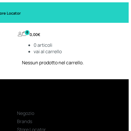
ore Locator
0
0,00
€
0
articoli
vai al carrello
Nessun prodotto nel carrello.
Negozio
Brands
Store Locator