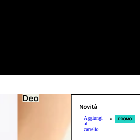
Deo
Novità
Aggiungi
PROMO
al
carrello