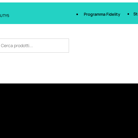
St
Programma Fidelity
AUTY5