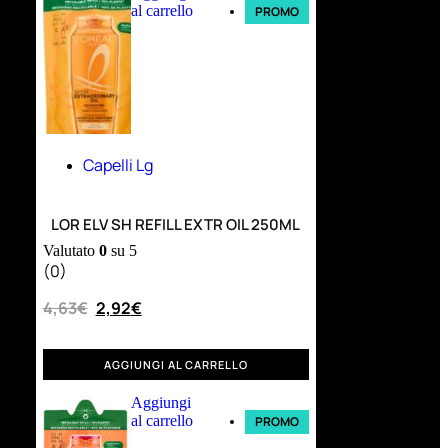
al carrello
PROMO
Capelli Lg
LOR ELV SH REFILL EXTR OIL 250ML
Valutato
0
su 5
(0)
4,63
€
2,92
€
AGGIUNGI AL CARRELLO
Aggiungi
al carrello
PROMO