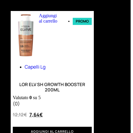
Ultimi arrivi
Aggiungi
al carrello
PROMO
Capelli Lg
LOR ELV SH GROWTH BOOSTER
200ML
Valutato
0
su 5
(0)
12,12
€
7,64
€
AGGIUNGI AL CARRELLO