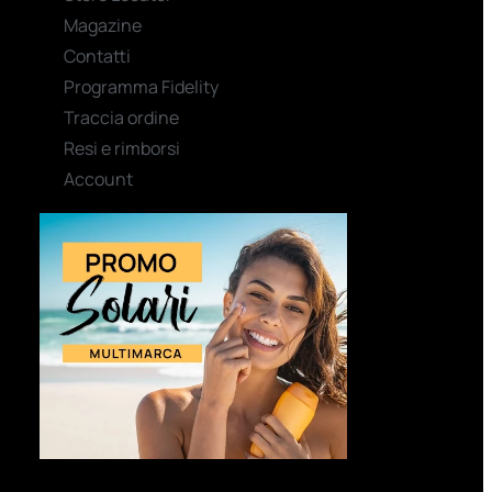
Magazine
Contatti
Programma Fidelity
Traccia ordine
Resi e rimborsi
Account