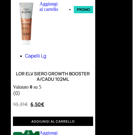
Aggiungi
al carrello
PROMO
Capelli Lg
LOR ELV SIERO GROWTH BOOSTER
A/CADU 102ML
Valutato
0
su 5
(0)
10,31
€
6,50
€
AGGIUNGI AL CARRELLO
Aggiungi