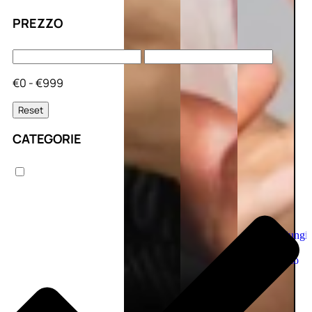
PREZZO
€0 - €999
Reset
CATEGORIE
Aggiungi
al
carrello