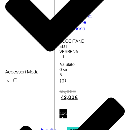
Fragranze
Nature
Donna
L’OCCITANE
EDT
VERBENA
1
Valutato
0
su
Accessori Moda
5
(0)
56,00
€
42,00
€
AGGIUNGI
AL
CARRELLO
Esaurito