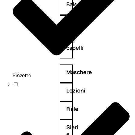
Balsamo
Mousse
Olii
capelli
Maschere
Pinzette
Lozioni
Fiale
Sieri
e