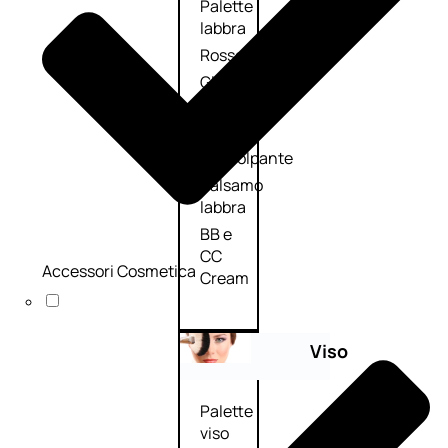
Palette
labbra
Rossetto
Gloss
Matita
labbra
Rimpolpante
Balsamo
labbra
BB e
CC
Accessori Cosmetica
Cream
Viso
Palette
viso