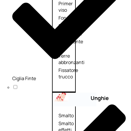
Primer
viso
Fondotinta
Cipria
Fard/Blush
Illuminante
viso
Terre
abbronzanti
Fissatore
trucco
Ciglia Finte
Unghie
Smalto
Smalto
effetti