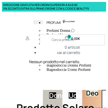
SPEDIZIONE GRATUITA PER ORDINI SUPERIORI A €49,90
5% SCONTO EXTRA SUL PRIMO ORDINE CON IL CODICE BEAUTY5
PROFUMI
Profumi Donna
Profumi Uomo
0
0,00
€
Deodoranti Donna
Deodoranti Uomo
0
articoli
Corpo Donna
vai al carrello
Corpo Uomo
Profumi Capelli
Creme Mani
Nessun prodotto nel carrello.
Bagnodoccia Donna Profumi
Bagnodoccia Uomo Profumi
Deo
Donna
Uomo
Prodotto Solare