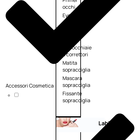
Primer
occhi
Eyeliner
Mascara
Matita
occhi
Antiocchiaie
e correttori
Matita
sopracciglia
Mascara
sopracciglia
Accessori Cosmetica
Fissante
sopracciglia
Labbra