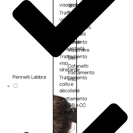
viso giorno
occhi
Trattamento
Trattamento
viso notte
labbra
Trattamento
Detergenti
viso 24 ore
trattanti
Trattamento
Scrub
viso antietà
Maschere
Trattamento
Sieri
viso
Cofanetti
idratante
trattamento
Pennelli Labbra
Trattamento
viso
collo e
décolleté
Trattamento
viso BB e CC
cream