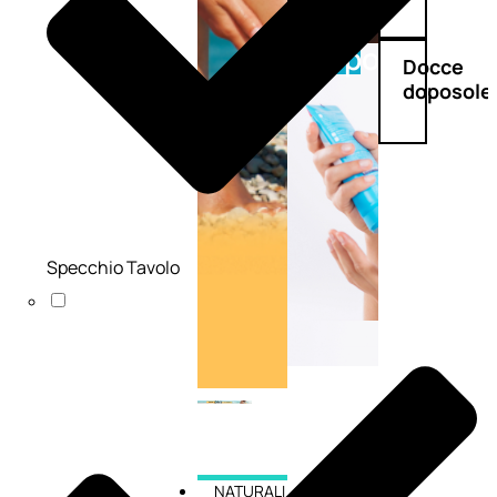
Doposole
Docce
doposole
Specchio Tavolo
NATURALI