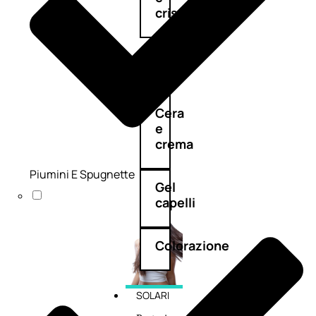
cristalli
Spray
Cera
e
crema
Piumini E Spugnette
Gel
capelli
Colorazione
SOLARI