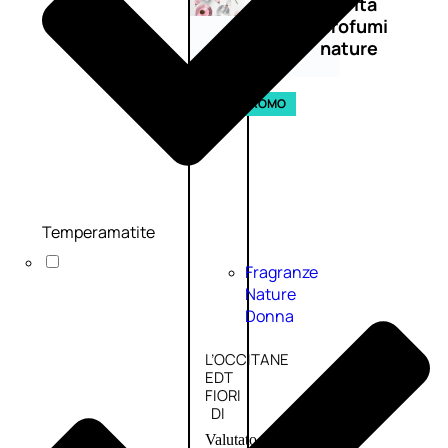
Novità
profumi
nature
Esaurito
PROMO
Temperamatite
Fragranze
Nature
Donna
L’OCCITANE
EDT
FIORI
DI
Valutato