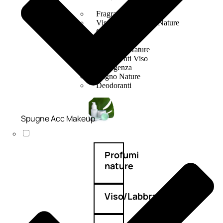
Fragranze Nature
Viso/Labbra/Occhi Nature
Corpo
Mani
Maschera Nature
Trattamenti Viso
Detergenza
Bagno Nature
Deodoranti
Spugne Acc Makeup
Profumi
nature
Viso/Labbra/Occhi