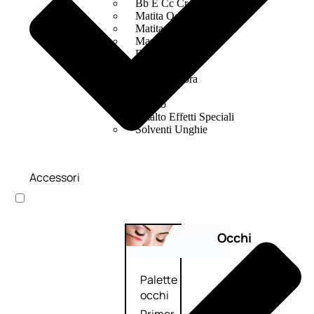
Bb E Cc Cream
Matita Occhi
Matita Sopracciglia
Mascara
Eyeliner
Rossetto
Matita Labbra
Gloss
Smalto
Smalto Effetti Speciali
Solventi Unghie
Accessori
Occhi
Palette
occhi