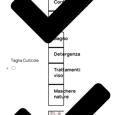
Corpo
Mani
Bagno
Detergenza
Taglia Cuticole
Trattamenti
viso
Maschere
nature