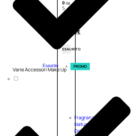
0
su
5
(0)
58,00
€
43,50
€
ESAURITO
Esaurito
PROMO
Varie Accessori Make Up
Fragranze
Nature
Donna