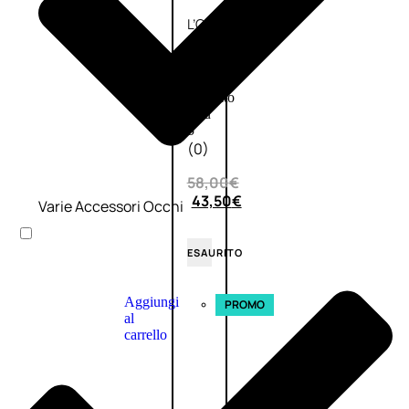
L’OCCITANE
EDT
VERBENA
E
Valutato
0
su
5
(0)
58,00
€
43,50
€
Varie Accessori Occhi
ESAURITO
Aggiungi
PROMO
al
carrello