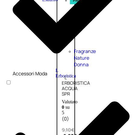
PROMO
Fragranze
Nature
Donna
L
Accessori Moda
Erboristica
L’
ERBORISTICA
ACQUA
SPR
Valutato
0
su
5
(0)
9,10
€