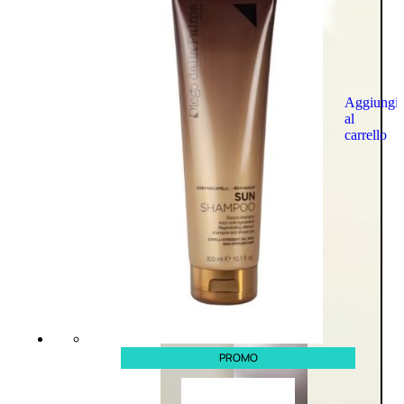
Aggiungi
al
carrello
PROMO