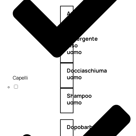
Antietà
uomo
Detergente
viso
uomo
Docciaschiuma
uomo
Capelli
Shampoo
uomo
Dopobarba