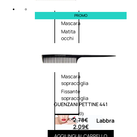
Primer
occhi
Eyeliner
PROMO
Mascara
Matita
occhi
Antiocchiaie
e correttori
Matita
sopracciglia
Mascara
sopracciglia
Fissante
sopracciglia
GUENZANI PETTINE 441
(0)
2,78
€
Labbra
2,09
€
AGGIUNGI AL CARRELLO