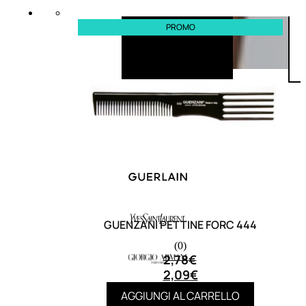
PROMO
GUENZANI PETTINE FORC 444
(0)
2,78
€
2,09
€
AGGIUNGI AL CARRELLO