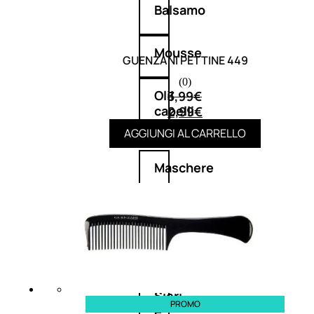
Balsamo
Mousse
GUENZANI PETTINE 449
(0)
Olii
3,99
€
capelli
2,99
€
AGGIUNGI AL CARRELLO
Maschere
Lozioni
Fiale
Sieri
PROMO
e