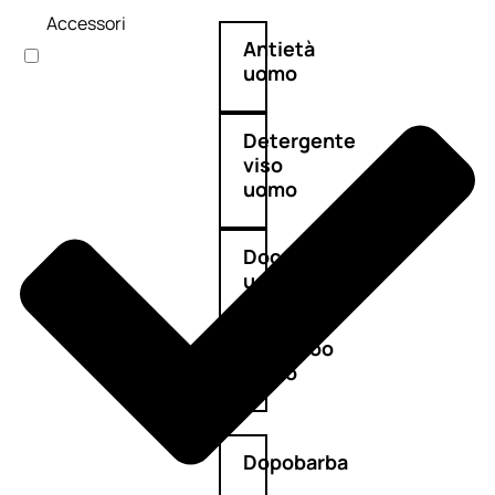
Accessori
Antietà
uomo
Detergente
viso
uomo
Docciaschiuma
uomo
Shampoo
uomo
Dopobarba