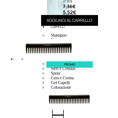
(0)
7,36
€
5,52
€
AGGIUNGI AL CARRELLO
CAPELLI
Shampoo
Balsamo
Mousse
Olii Capelli
Maschere
Lozioni
Fiale
PROMO
Sieri e Cristalli
Spray
Cera e Crema
Gel Capelli
Colorazione
Shampoo