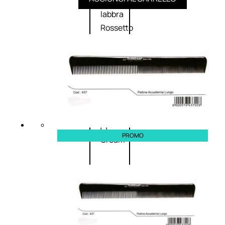
Palette
labbra
Rossetto
Gloss
Matita
labbra
Rimpolpante
Balsamo
labbra
BB e
CC
PROMO
Cream
Viso
Palette
viso