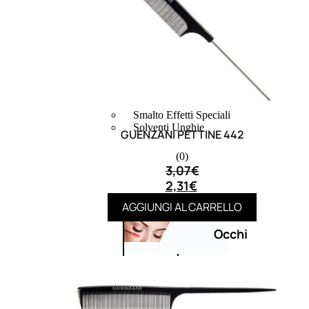
Bb E Cc Cream
Matita Occhi
Matita Sopracciglia
Mascara
Eyeliner
Rossetto
Matita Labbra
Gloss
Smalto
Smalto Effetti Speciali
Solventi Unghie
GUENZANI PETTINE 442
(0)
3,07
€
2,31
€
AGGIUNGI AL CARRELLO
Occhi
Palette
occhi