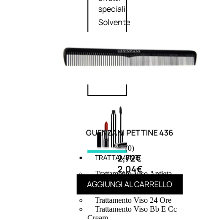
speciali
Solvente
Trattamenti
unghie
Cofanetti
unghie
GUENZANI PETTINE 436
(0)
2,72
€
TRATTAMENTI
2,04
€
Trattamento Viso Antieta
Trattamento Viso Giorno
AGGIUNGI AL CARRELLO
Trattamento Viso Notte
Trattamento Viso 24 Ore
Trattamento Viso Bb E Cc
Cream