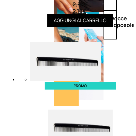
2,90
€
2,18
€
Doposole
Docce
AGGIUNGI AL CARRELLO
doposole
PROMO
NATURALI