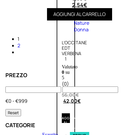
2,54
€
AGGIUNGI AL CARRELLO
Fragranze
Nature
Donna
1
L’OCCITANE
2
EDT
VERBENA
1
Valutato
0
su
PREZZO
5
(0)
56,00
€
€0 - €999
42,00
€
Reset
AGGIUNGI
AL
CATEGORIE
CARRELLO
Esaurito