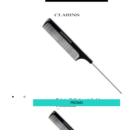
MAKE UP
Base/ Primer Occhi
Base/ Primer Viso
Palette E Cofanetti Occhi
Palette E Cofanetti Viso
Palette E Cofanetti Labbra
PROMO
Fondotinta
Cipria
Fard/Blush
Terre Abbronzanti
Illuminante Viso