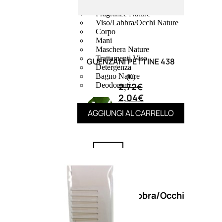
Fragranze Nature
Viso/Labbra/Occhi Nature
Corpo
Mani
Maschera Nature
Trattamenti Viso
GUENZANI PETTINE 438
Detergenza
Bagno Nature
(0)
2,72
€
Deodoranti
2,04
€
AGGIUNGI AL CARRELLO
Profumi
nature
Viso/Labbra/Occhi