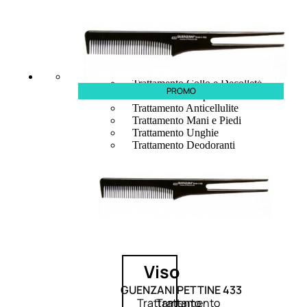
Trattamento Viso Occhi
Trattamento Viso Detergenza
Trattamento Viso Maschere
Trattamento Viso Idratante
Trattamento Viso Labbra
Trattamento Viso Sieri
Trattamento Collo e Decolleté
PROMO
Trattamento Corpo
Trattamento Anticellulite
Trattamento Mani e Piedi
Trattamento Unghie
Trattamento Deodoranti
Cofanetti Trattamento Viso
Cofanetti Trattamento Corpo
Viso
GUENZANI PETTINE 433
Trattamento
Trattamento