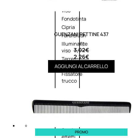
Primer
viso
Fondotinta
Cipria
GUENZANI PETTINE 437
Fard/Blush
Illuminante
(0)
3,02
€
viso
2,26
€
Terre
abbronzanti
AGGIUNGI AL CARRELLO
Fissatore
trucco
Unghie
Smalto
Smalto
PROMO
effetti