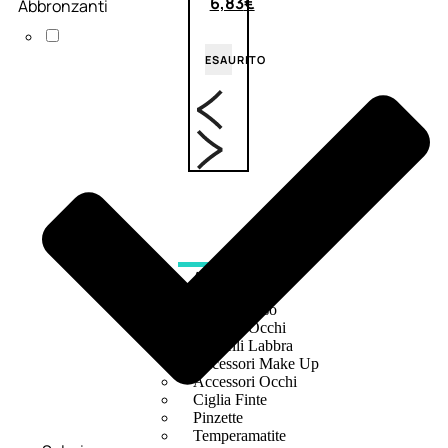
6,83
€
Abbronzanti
ESAURITO
ACCESSORI
Pennelli Viso
Pennelli Occhi
Pennelli Labbra
Accessori Make Up
Accessori Occhi
Ciglia Finte
Pinzette
Temperamatite