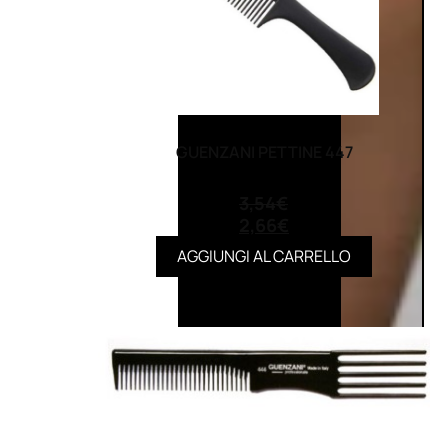
GUENZANI PETTINE 447
(0)
3,54
€
2,66
€
AGGIUNGI AL CARRELLO