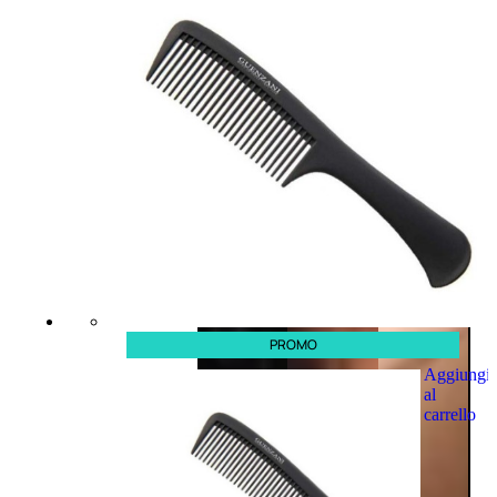
PROMO
Aggiungi
al
carrello