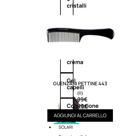
cristalli
Spray
Cera
e
crema
Gel
GUENZANI PETTINE 443
capelli
(0)
3,99
€
Colorazione
2,99
€
AGGIUNGI AL CARRELLO
SOLARI