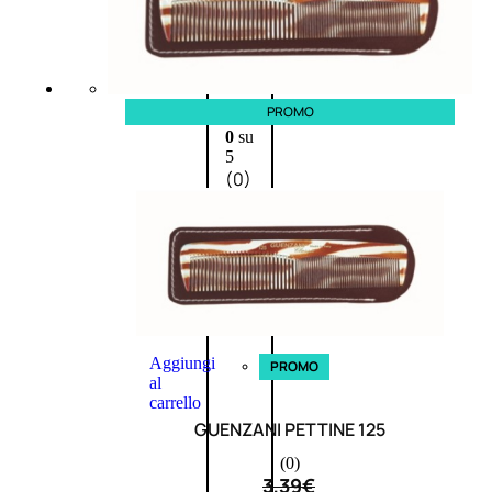
L’OCCITANE
EDT
VERBENA
E
PROMO
Valutato
0
su
5
(0)
58,00
€
43,50
€
ESAURITO
Aggiungi
PROMO
al
carrello
GUENZANI PETTINE 125
(0)
3,39
€