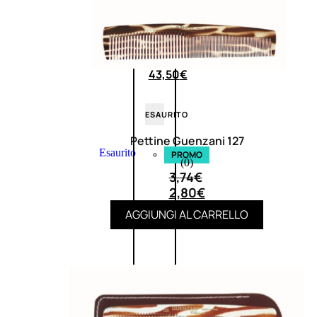
0
su
5
(0)
58,00
€
43,50
€
ESAURITO
Pettine Guenzani 127
Esaurito
PROMO
(0)
3,74
€
2,80
€
AGGIUNGI AL CARRELLO
Fragranze
Nature
Donna