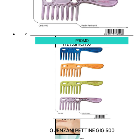
Corpo
PROMO
Trattamento
corpo
Trattamento
mani e piedi
Trattamento
unghie
Trattamento
anticellulite
Cofanetti
trattamento
corpo
GUENZANI PETTINE GIG 500