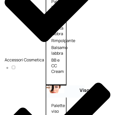
Palette
labbra
Rossetto
Gloss
Matita
labbra
Rimpolpante
Balsamo
labbra
Accessori Cosmetica
BB e
CC
Cream
Viso
Palette
viso