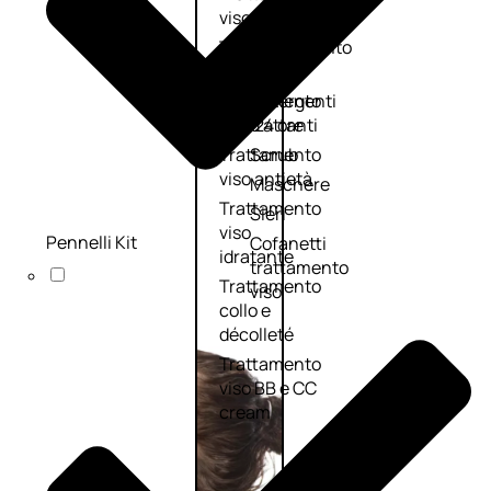
viso giorno
occhi
Trattamento
Trattamento
viso notte
labbra
Trattamento
Detergenti
viso 24 ore
trattanti
Trattamento
Scrub
viso antietà
Maschere
Trattamento
Sieri
viso
Pennelli Kit
Cofanetti
idratante
trattamento
Trattamento
viso
collo e
décolleté
Trattamento
viso BB e CC
cream