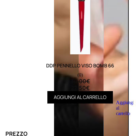
DDP PENNELLO VISO BOMB 66
(0)
30,00
€
22,50
€
AGGIUNGI AL CARRELLO
Aggiungi
al
carrello
PREZZO