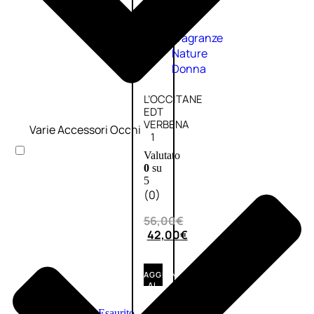
Fragranze
Nature
Donna
L’OCCITANE
EDT
VERBENA
Varie Accessori Occhi
1
Valutato
0
su
5
(0)
56,00
€
42,00
€
AGGIUNGI
AL
CARRELLO
Esaurito