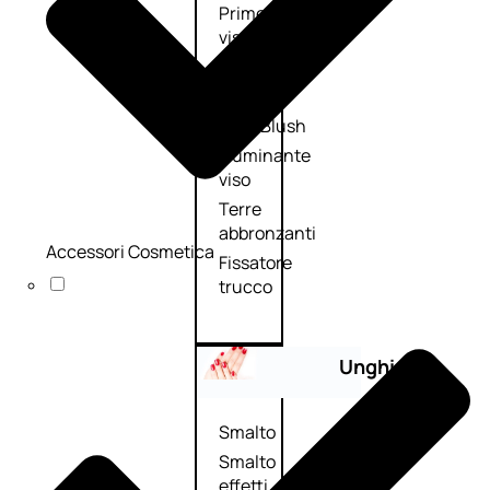
Primer
viso
Fondotinta
Cipria
Fard/Blush
Illuminante
viso
Terre
abbronzanti
Accessori Cosmetica
Fissatore
trucco
Unghie
Smalto
Smalto
effetti