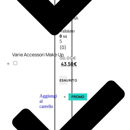
L’OCCITANE
EDT
VERBENA
E
Valutato
0
su
5
(0)
Varie Accessori Make Up
58,00
€
43,50
€
ESAURITO
Aggiungi
PROMO
al
carrello