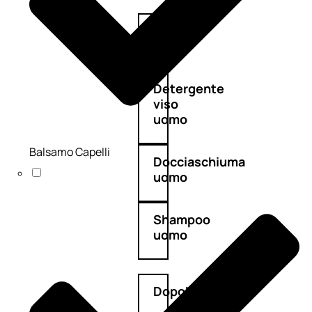
Antietà
uomo
Detergente
viso
uomo
Balsamo Capelli
Docciaschiuma
uomo
Shampoo
uomo
Dopobarba