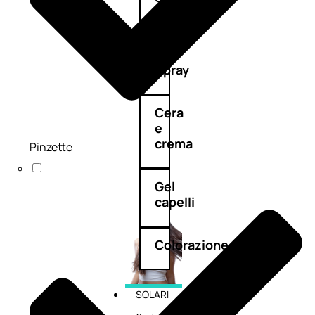
cristalli
Spray
Cera
e
crema
Pinzette
Gel
capelli
Colorazione
SOLARI