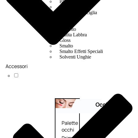
Bb E Cc Cream
Matita Occhi
Matita Sopracciglia
Mascara
Eyeliner
Rossetto
Matita Labbra
Gloss
Smalto
Smalto Effetti Speciali
Solventi Unghie
Accessori
Occhi
Palette
occhi