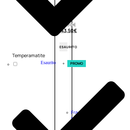
0
su
5
(0)
58,00
€
43,50
€
ESAURITO
Temperamatite
Esaurito
PROMO
Fragranze
Nature
Donna