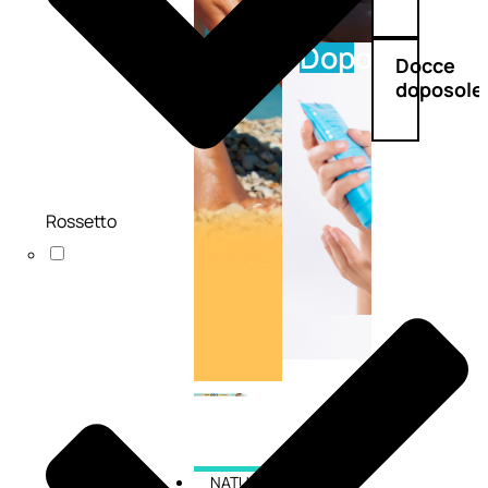
Doposole
Docce
doposole
Rossetto
NATURALI