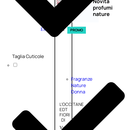
Novità
profumi
nature
Esaurito
PROMO
Taglia Cuticole
Fragranze
Nature
Donna
L’OCCITANE
EDT
FIORI
DI
Valutato