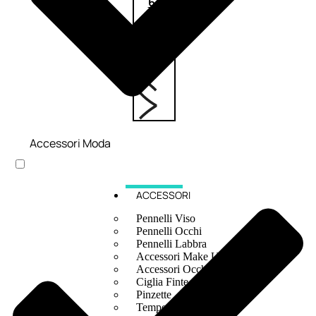
6,83
€
ESAURITO
Accessori Moda
ACCESSORI
Pennelli Viso
Pennelli Occhi
Pennelli Labbra
Accessori Make Up
Accessori Occhi
Ciglia Finte
Pinzette
Temperamatite