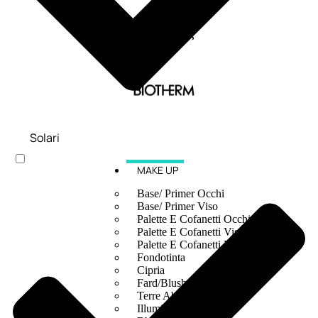
Solari
MAKE UP
Base/ Primer Occhi
Base/ Primer Viso
Palette E Cofanetti Occhi
Palette E Cofanetti Viso
Palette E Cofanetti Labbra
Fondotinta
Cipria
Fard/Blush
Terre Abbronzanti
Illuminante Viso