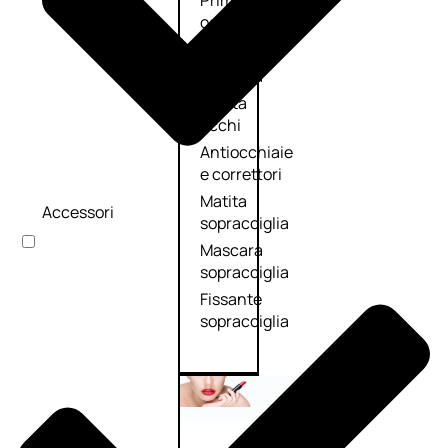
Primer
occhi
Eyeliner
Mascara
Matita
occhi
Antiocchiaie
e correttori
Matita
Accessori
sopracciglia
Mascara
sopracciglia
Fissante
sopracciglia
Labbra