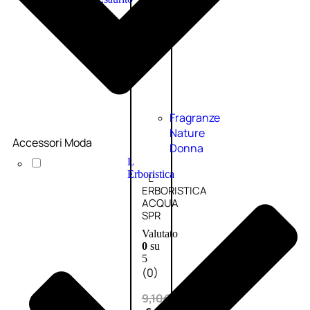
PROMO
Fragranze
Nature
Accessori Moda
Donna
L
Erboristica
L’
ERBORISTICA
ACQUA
SPR
Valutato
0
su
5
(0)
9,10
€