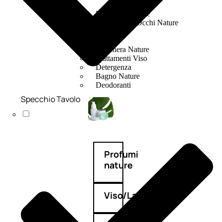
Fragranze Nature
Viso/Labbra/Occhi Nature
Corpo
Mani
Maschera Nature
Trattamenti Viso
Detergenza
Bagno Nature
Deodoranti
Specchio Tavolo
Profumi
nature
Viso/Labbra/Occhi