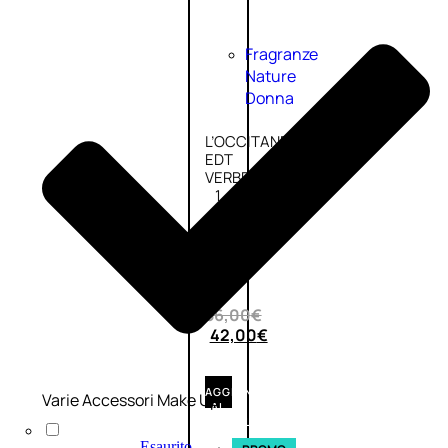
Fragranze
Nature
Donna
L’OCCITANE
EDT
VERBENA
1
Valutato
0
su
5
(0)
56,00
€
42,00
€
AGGIUNGI
Varie Accessori Make Up
AL
CARRELLO
Esaurito