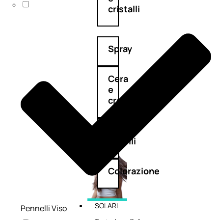
cristalli
Spray
Cera
e
crema
Gel
capelli
Colorazione
SOLARI
Pennelli Viso