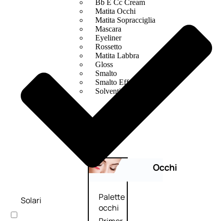
Bb E Cc Cream
Matita Occhi
Matita Sopracciglia
Mascara
Eyeliner
Rossetto
Matita Labbra
Gloss
Smalto
Smalto Effetti Speciali
Solventi Unghie
Occhi
Palette
Solari
occhi