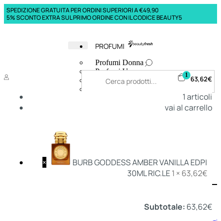
SPEDIZIONE GRATUITA PER ORDINI SUPERIORI A €49,90
5% SCONTO EXTRA SUL PRIMO ORDINE CON IL CODICE BEAUTY5
PROFUMI
Profumi Donna
Profumi Uomo
1
63,62
€
Deodoranti Donna
Deodoranti Uomo
1
articoli
Corpo Donna
vai al carrello
Corpo Uomo
Profumi Capelli
Creme Mani
Bagnodoccia Donna Profumi
Bagnodoccia Uomo Profumi
×
BURB GODDESS AMBER VANILLA EDPI
30ML RIC.LE
1 ×
63,62
€
Deo
Donna
Uomo
Subtotale:
63,62
€