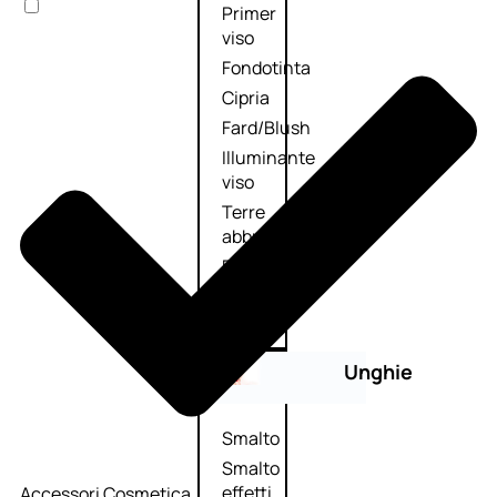
Primer
viso
Fondotinta
Cipria
Fard/Blush
Illuminante
viso
Terre
abbronzanti
Fissatore
trucco
Unghie
Smalto
Smalto
effetti
Accessori Cosmetica