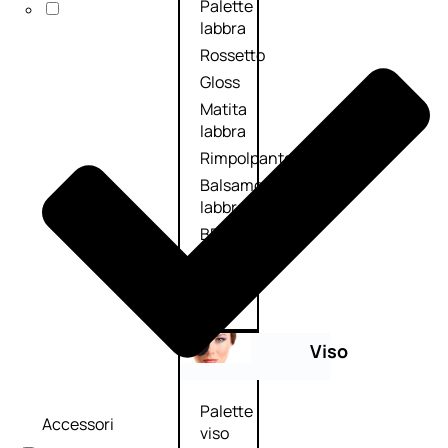
Palette
labbra
Rossetto
Gloss
Matita
labbra
Rimpolpante
Balsamo
labbra
BB e
CC
Cream
Viso
Palette
Accessori
viso