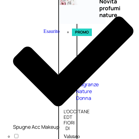
Novità
profumi
nature
Esaurito
PROMO
Fragranze
Nature
Donna
L’OCCITANE
EDT
FIORI
Spugne Acc Makeup
DI
Valutato