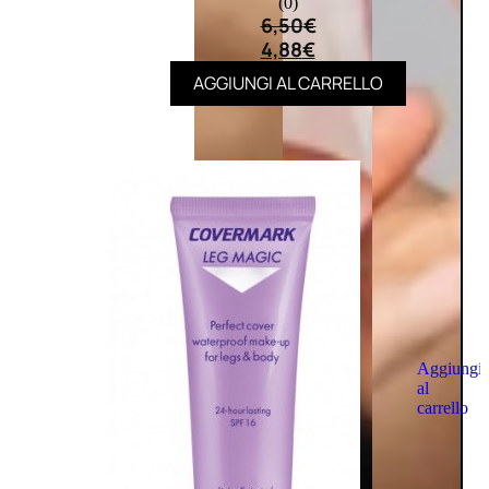
(0)
6,50
€
4,88
€
AGGIUNGI AL CARRELLO
Aggiungi
al
carrello