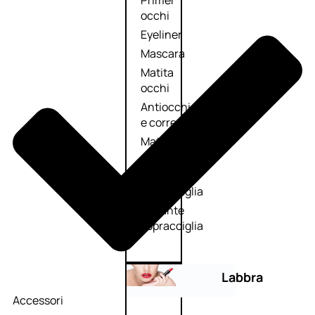
Primer
occhi
Eyeliner
Mascara
Matita
occhi
Antiocchiaie
e correttori
Matita
sopracciglia
Mascara
sopracciglia
Fissante
sopracciglia
Labbra
Accessori