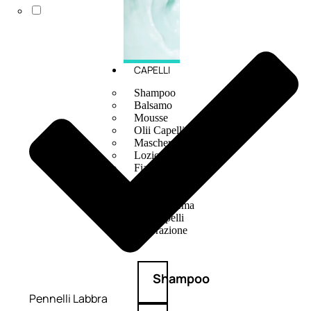
CAPELLI
Shampoo
Balsamo
Mousse
Olii Capelli
Maschere
Lozioni
Fiale
Sieri e Cristalli
Spray
Cera e Crema
Gel Capelli
Colorazione
Shampoo
Pennelli Labbra