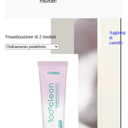
risultati
Aggiungi
Visualizzazione di 2 risultati
al
carrello