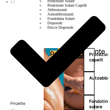
Protezione Solare
Protezione Solare Capelli
Abbronzanti
Autoabbronzanti
Fondotinta Solare
Doposole
Docce Doposole
Abbronzante
Protezione
Protezio
capelli
Autoabbr
Fondotin
Pinzette
solare