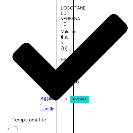
L’OCCITANE
EDT
VERBENA
E
Valutato
0
su
5
(0)
58,00
€
43,50
€
ESAURITO
Aggiungi
PROMO
al
carrello
Temperamatite