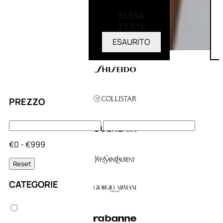
(0)
31,35
€
23,51
€
ESAURITO
PREZZO
€0 - €999
Reset
CATEGORIE