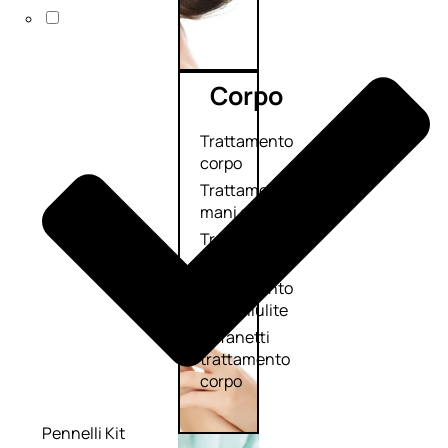
Corpo
Trattamento
corpo
Trattamento
mani e piedi
Trattamento
unghie
Trattamento
anticellulite
Cofanetti
trattamento
corpo
Pennelli Kit