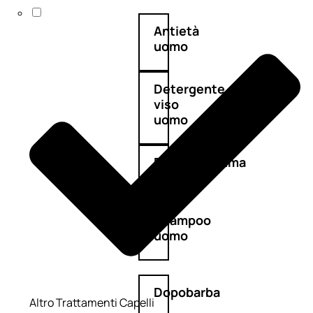
Antietà
uomo
Detergente
viso
uomo
Docciaschiuma
uomo
Shampoo
uomo
Dopobarba
Altro Trattamenti Capelli