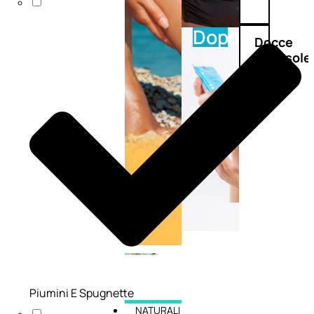
Doposole
Docce
doposole
Piumini E Spugnette
NATURALI