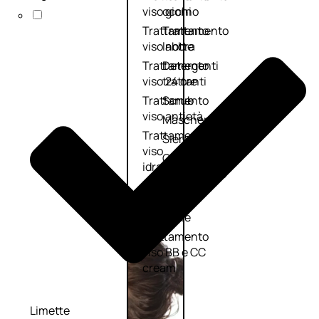
viso giorno
occhi
Trattamento
Trattamento
viso notte
labbra
Trattamento
Detergenti
viso 24 ore
trattanti
Trattamento
Scrub
viso antietà
Maschere
Trattamento
Sieri
viso
Cofanetti
idratante
trattamento
Trattamento
viso
collo e
décolleté
Trattamento
viso BB e CC
cream
Limette