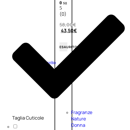
0
su
5
(0)
58,00
€
43,50
€
ESAURITO
Esaurito
PROMO
Fragranze
Taglia Cuticole
Nature
Donna