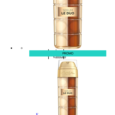
Fragranze
Nature
Donna
L’OCCITANE
EDT
VERBENA
1
PROMO
Valutato
0
su
5
(0)
56,00
€
42,00
€
AGGIUNGI
AL
CARRELLO
Esaurito