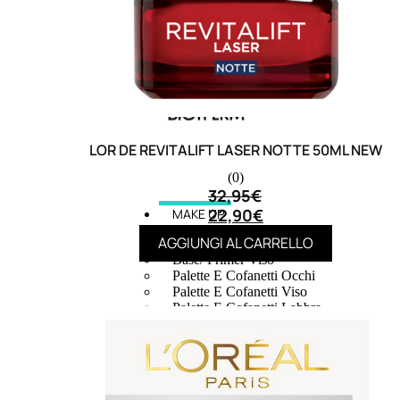
LOR DE REVITALIFT LASER NOTTE 50ML NEW
(0)
32,95
€
22,90
€
MAKE UP
AGGIUNGI AL CARRELLO
Base/ Primer Occhi
Base/ Primer Viso
Palette E Cofanetti Occhi
Palette E Cofanetti Viso
Palette E Cofanetti Labbra
Fondotinta
Cipria
Fard/Blush
Terre Abbronzanti
Illuminante Viso