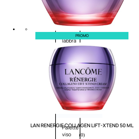
Palette
labbra
Rossetto
Gloss
Matita
PROMO
labbra
Rimpolpante
Balsamo
labbra
BB e
CC
Cream
Viso
LAN RENERGIE COLLAGEN LIFT-XTEND 50 ML
Palette
viso
(0)