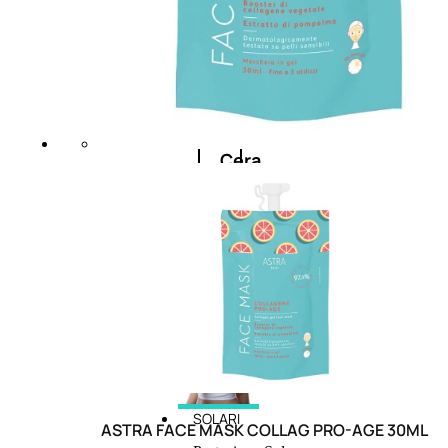
cristalli
Spray
Cera
e
crema
Gel
capelli
Colorazione
SOLARI
ASTRA FACE MASK COLLAG PRO-AGE 30ML