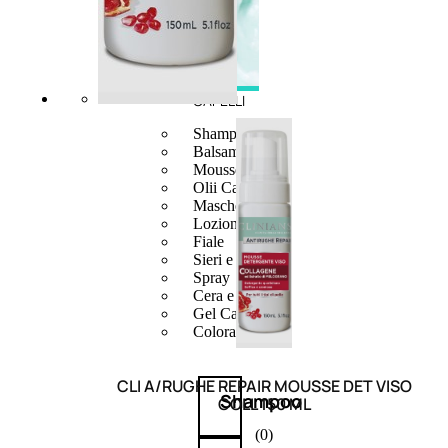
CAPELLI
Shampoo
Balsamo
Mousse
Olii Capelli
Maschere
Lozioni
Fiale
Sieri e Cristalli
Spray
Cera e Crema
Gel Capelli
Colorazione
CLI A/RUGHE REPAIR MOUSSE DET VISO
Shampoo
COLL 150 ML
(0)