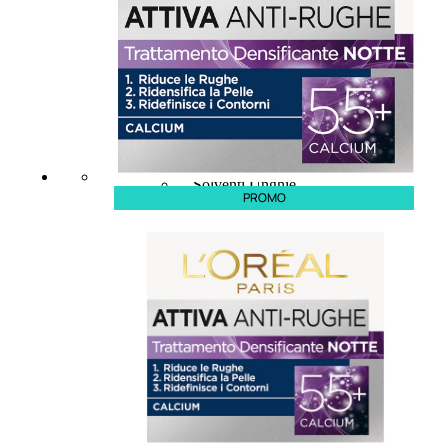
Bb E Cc Cream
Matita Occhi
Matita Sopracciglia
Mascara
Eyeliner
Rossetto
Matita Labbra
Gloss
Smalto
Smalto Effetti Speciali
Solventi Unghie
PROMO
Occhi
Palette
occhi