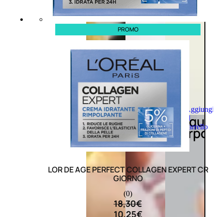
PROMO
Aggiungi
Acqua
al
carrello
corpo
LOR DE AGE PERFECT COLLAGEN EXPERT CR
GIORNO
(0)
18,30
€
10,25
€