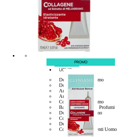
PROMO
UOMO
Detergente Viso Uomo
Dopobarba Uomo
Antieta Uomo
Anticaduta Uomo
Contorno Occhi Uomo
Bagnodoccia Uomo Profumi
Docciaschiuma Uomo
Corpo Uomo
Deodoranti Uomo
Confezioni Trattamenti Uomo