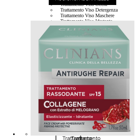
Trattamento Viso Occhi
Trattamento Viso Detergenza
Trattamento Viso Maschere
Trattamento Viso Idratante
Trattamento Viso Labbra
Trattamento Viso Sieri
Trattamento Collo e Decolleté
Trattamento Corpo
Trattamento Anticellulite
Trattamento Mani e Piedi
Trattamento Unghie
Trattamento Deodoranti
Cofanetti Trattamento Viso
Cofanetti Trattamento Corpo
Viso
Trattamento
Trattamento