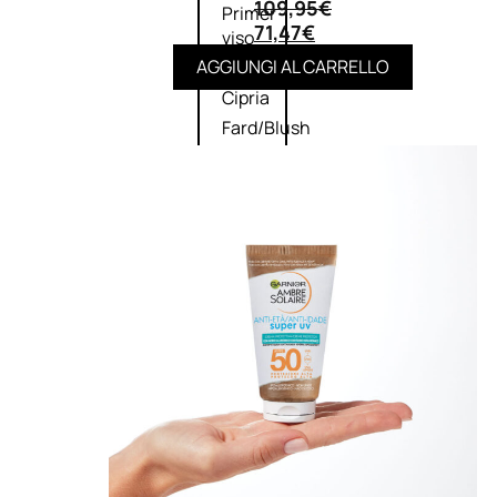
109,95
€
Primer
71,47
€
viso
AGGIUNGI AL CARRELLO
Fondotinta
Cipria
Fard/Blush
Illuminante
viso
Terre
abbronzanti
Fissatore
trucco
Unghie
Smalto
Smalto
effetti