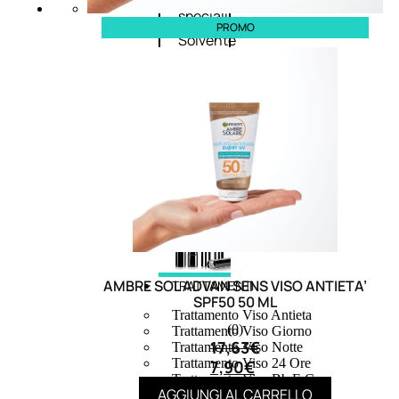
speciali
PROMO
Solvente
Trattamenti
unghie
Cofanetti
unghie
AMBRE SOL ADVAN SENS VISO ANTIETA’
TRATTAMENTI
SPF50 50 ML
Trattamento Viso Antieta
(0)
Trattamento Viso Giorno
17,63
€
Trattamento Viso Notte
Trattamento Viso 24 Ore
7,90
€
Trattamento Viso Bb E Cc
AGGIUNGI AL CARRELLO
Cream