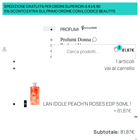
SPEDIZIONE GRATUITA PER ORDINI SUPERIORI A €49,90
5% SCONTO EXTRA SUL PRIMO ORDINE CON IL CODICE BEAUTY5
PROFUMI
Profumi Donna
Profumi Uomo
1
81,87
€
Deodoranti Donna
Deodoranti Uomo
1
articoli
Corpo Donna
vai al carrello
Corpo Uomo
Profumi Capelli
Creme Mani
Bagnodoccia Donna Profumi
Bagnodoccia Uomo Profumi
×
LAN IDOLE PEACH'N ROSES EDP 50ML
1
×
81,87
€
Deo
Donna
Uomo
Subtotale:
81,87
€