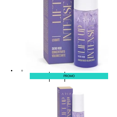
0
su
5
(0)
58,00
€
43,50
€
ESAURITO
Esaurito
PROMO
PROMO
Fragranze
Nature
Donna