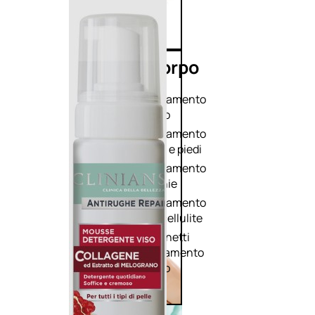
Corpo
Trattamento
corpo
Trattamento
mani e piedi
Trattamento
unghie
Trattamento
anticellulite
Cofanetti
trattamento
corpo