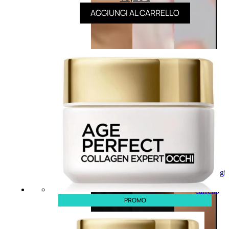
AGGIUNGI AL CARRELLO
Aggiungi
al
carrello
PROMO