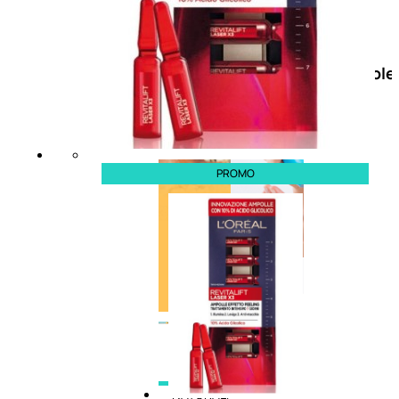
Doposole
Docce
doposole
PROMO
NATURALI