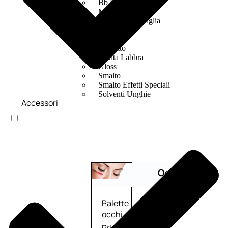
Bb E Cc Cream
Matita Occhi
Matita Sopracciglia
Mascara
Eyeliner
Rossetto
Matita Labbra
Gloss
Smalto
Smalto Effetti Speciali
Solventi Unghie
Accessori
Occhi
Palette
occhi