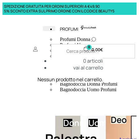
SPEDIZIONE GRATUITA PER ORDINI SUPERIORI A €49,90
5% SCONTO EXTRA SUL PRIMO ORDINE CON IL CODICE BEAUTY5
PROFUMI
Profumi Donna
Profumi Uomo
0
0,00
€
Deodoranti Donna
Deodoranti Uomo
0
articoli
Corpo Donna
vai al carrello
Corpo Uomo
Profumi Capelli
Creme Mani
Nessun prodotto nel carrello.
Bagnodoccia Donna Profumi
Bagnodoccia Uomo Profumi
Deo
Donna
Uomo
Palestra