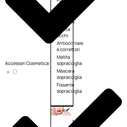
Primer
occhi
Eyeliner
Mascara
Matita
occhi
Antiocchiaie
e correttori
Matita
Accessori Cosmetica
sopracciglia
Mascara
sopracciglia
Fissante
sopracciglia
Labbra