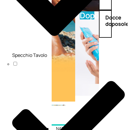
Doposole
Docce
doposole
Specchio Tavolo
NATURALI