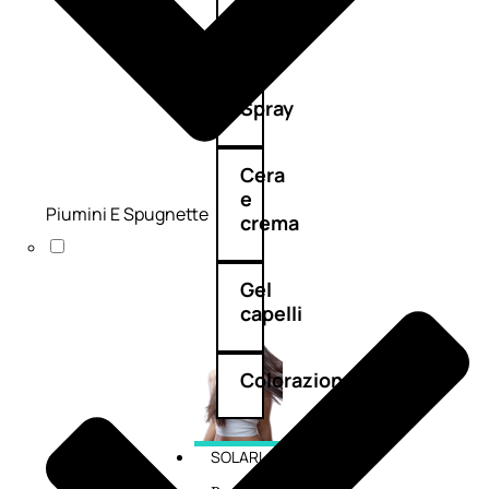
cristalli
Spray
Cera
e
Piumini E Spugnette
crema
Gel
capelli
Colorazione
SOLARI