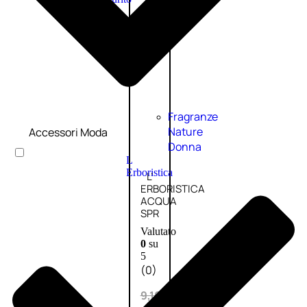
PROMO
Fragranze
Nature
Accessori Moda
Donna
L
Erboristica
L’
ERBORISTICA
ACQUA
SPR
Valutato
0
su
5
(0)
9,10
€