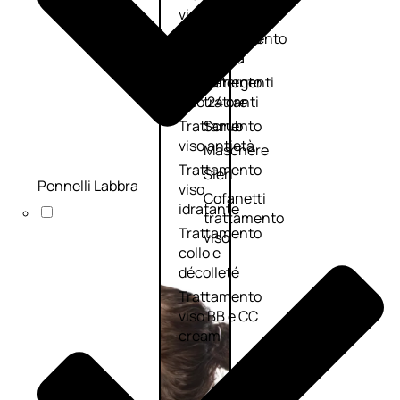
viso giorno
occhi
Trattamento
Trattamento
viso notte
labbra
Trattamento
Detergenti
viso 24 ore
trattanti
Trattamento
Scrub
viso antietà
Maschere
Trattamento
Sieri
Pennelli Labbra
viso
Cofanetti
idratante
trattamento
Trattamento
viso
collo e
décolleté
Trattamento
viso BB e CC
cream