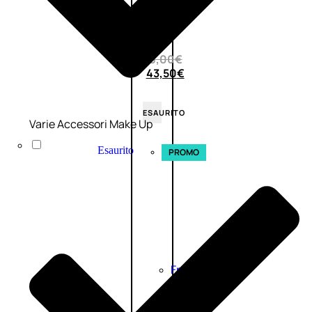
0
su
5
(0)
58,00
€
43,50
€
ESAURITO
Varie Accessori Make Up
Esaurito
PROMO
Fragranze
Nature
Donna