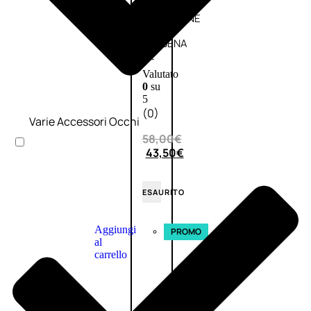
L’OCCITANE
EDT
VERBENA
E
Valutato
0
su
5
(0)
Varie Accessori Occhi
58,00
€
43,50
€
ESAURITO
Aggiungi
PROMO
al
carrello