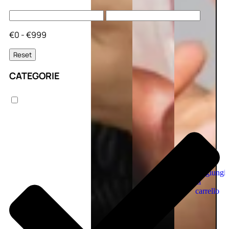
€0 - €999
Reset
CATEGORIE
Aggiungi
al
carrello