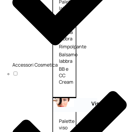
Palette
labbra
Rossetto
Gloss
Matita
labbra
Rimpolpante
Balsamo
labbra
Accessori Cosmetica
BB e
CC
Cream
Viso
Palette
viso