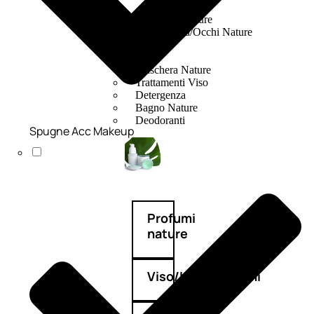
Fragranze Nature
Viso/Labbra/Occhi Nature
Corpo
Mani
Maschera Nature
Trattamenti Viso
Detergenza
Bagno Nature
Deodoranti
Spugne Acc Makeup
Profumi
nature
Viso/Labbra/Occhi