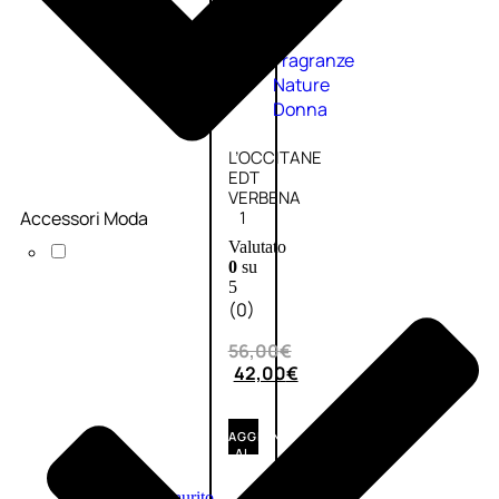
Fragranze
Nature
Donna
L’OCCITANE
EDT
VERBENA
Accessori Moda
1
Valutato
0
su
5
(0)
56,00
€
42,00
€
AGGIUNGI
AL
CARRELLO
Esaurito