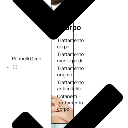
Corpo
Trattamento
corpo
Trattamento
Pennelli Occhi
mani e piedi
Trattamento
unghie
Trattamento
anticellulite
Cofanetti
trattamento
corpo