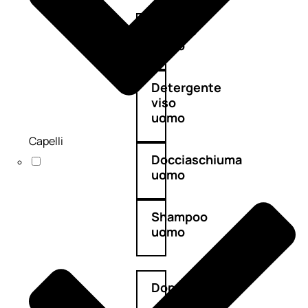
Antietà
uomo
Detergente
viso
uomo
Capelli
Docciaschiuma
uomo
Shampoo
uomo
Dopobarba