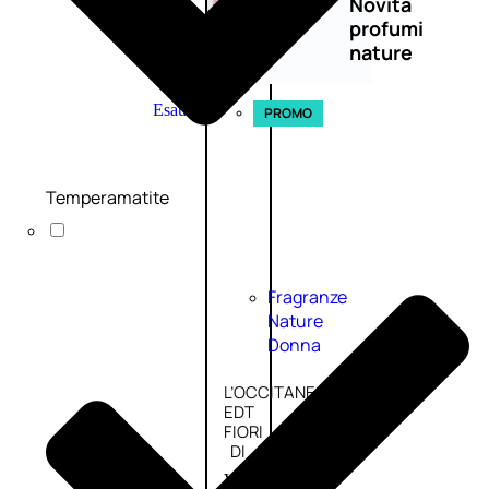
Novità
profumi
nature
Esaurito
PROMO
Temperamatite
Fragranze
Nature
Donna
L’OCCITANE
EDT
FIORI
DI
Valutato