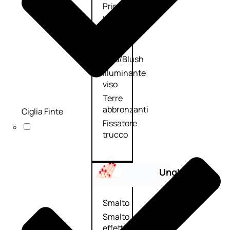
Primer
viso
Fondotinta
Cipria
Fard/Blush
Illuminante
viso
Terre
abbronzanti
Ciglia Finte
Fissatore
trucco
Unghie
Smalto
Smalto
effetti