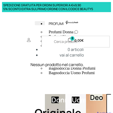
SPEDIZIONE GRATUITA PER ORDINI SUPERIORI A €49,90
5% SCONTO EXTRA SUL PRIMO ORDINE CON IL CODICE BEAUTY5
PROFUMI
Profumi Donna
Profumi Uomo
0
0,00
€
Deodoranti Donna
Deodoranti Uomo
0
articoli
Corpo Donna
vai al carrello
Corpo Uomo
Profumi Capelli
Creme Mani
Nessun prodotto nel carrello.
Bagnodoccia Donna Profumi
Bagnodoccia Uomo Profumi
Deo
Donna
Uomo
Originale