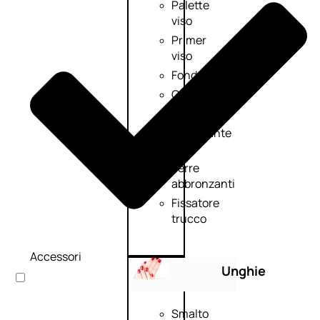
Palette
viso
Primer
viso
Fondotinta
Cipria
Fard/Blush
Illuminante
viso
Terre
abbronzanti
Fissatore
trucco
Accessori
Unghie
Smalto