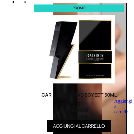
PROMO
CAR HERRERA BAD BOY EDT 50ML
Aggiungi
(0)
al
93,02
€
carrello
69,76
€
AGGIUNGI AL CARRELLO