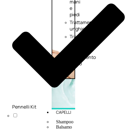
mani
e
piedi
Trattamento
unghie
Trattamento
anticellulite
Cofanetti
trattamento
corpo
Pennelli Kit
CAPELLI
Shampoo
Balsamo