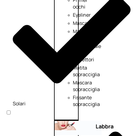
Primer
occhi
Eyeliner
Mascara
Matita
occhi
Antiocchiaie
e
correttori
Matita
sopracciglia
Mascara
sopracciglia
Fissante
Solari
sopracciglia
Labbra