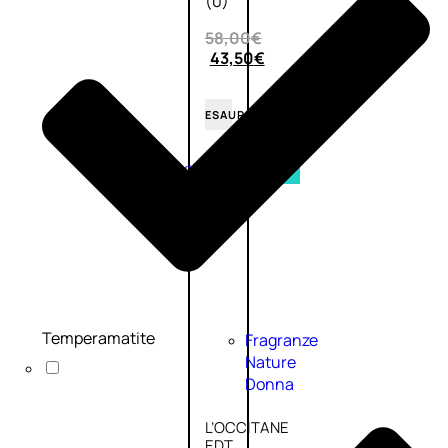
(0)
58,00
€
43,50
€
ESAURITO
Aggiungi
PROMO
al
carrello
Temperamatite
Fragranze
Nature
Donna
L’OCCITANE
EDT