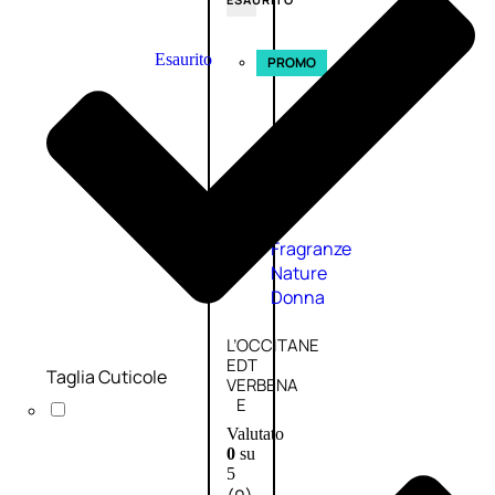
Esaurito
PROMO
Fragranze
Nature
Donna
L’OCCITANE
EDT
Taglia Cuticole
VERBENA
E
Valutato
0
su
5