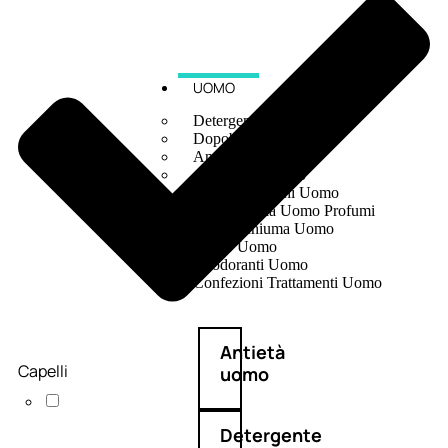
UOMO
Detergente Viso Uomo
Dopobarba Uomo
Antieta Uomo
Anticaduta Uomo
Contorno Occhi Uomo
Bagnodoccia Uomo Profumi
Docciaschiuma Uomo
Corpo Uomo
Deodoranti Uomo
Confezioni Trattamenti Uomo
Antietà
Capelli
uomo
Detergente