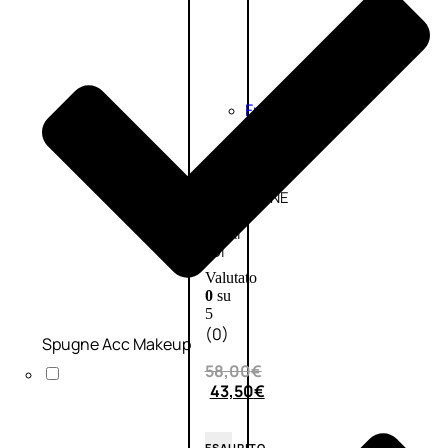
Fragranze
Nature
Donna
L’OCCITANE
EDT
FIORI
DI
Valutato
0
su
5
(0)
Spugne Acc Makeup
58,00
€
43,50
€
ESAURITO