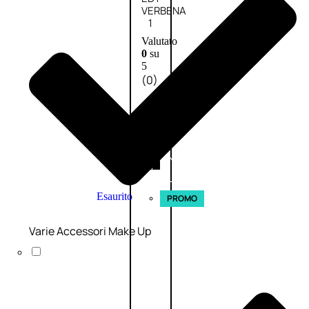
VERBENA
1
Valutato
0
su
5
(0)
56,00
€
42,00
€
AGGIUNGI
AL
CARRELLO
Esaurito
PROMO
Varie Accessori Make Up