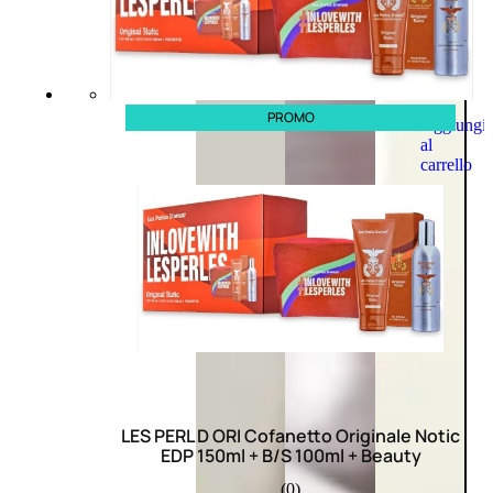
PROMO
Aggiungi
al
carrello
LES PERL D ORI Cofanetto Originale Notic
EDP 150ml + B/S 100ml + Beauty
(0)