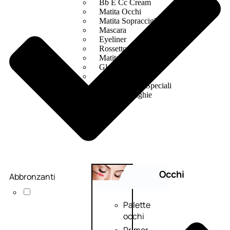
Bb E Cc Cream
Matita Occhi
Matita Sopracciglia
Mascara
Eyeliner
Rossetto
Matita Labbra
Gloss
Smalto
Smalto Effetti Speciali
Solventi Unghie
Occhi
Abbronzanti
Palette
occhi