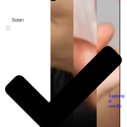
Solari
Aggiungi
al
carrello