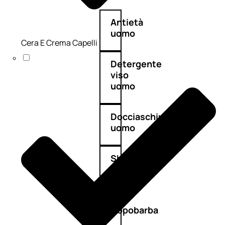
Antietà
uomo
Cera E Crema Capelli
Detergente
viso
uomo
Docciaschiuma
uomo
Shampoo
uomo
Dopobarba