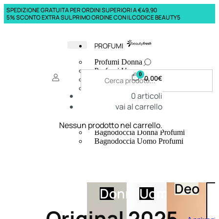
SPEDIZIONE GRATUITA PER ORDINI SUPERIORI A €49,90
5% SCONTO EXTRA SUL PRIMO ORDINE CON IL CODICE BEAUTY5
PROFUMI
Profumi Donna
Profumi Uomo
0
0,00
€
Deodoranti Donna
Deodoranti Uomo
0
articoli
Corpo Donna
vai al carrello
Corpo Uomo
Profumi Capelli
Creme Mani
Nessun prodotto nel carrello.
Bagnodoccia Donna Profumi
Bagnodoccia Uomo Profumi
Deo
Donna
Uomo
Original 2025