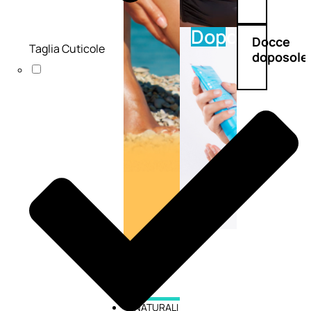
Doposole
Docce
Taglia Cuticole
doposole
NATURALI