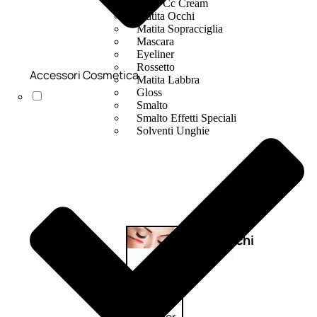
Bb E Cc Cream
Matita Occhi
Matita Sopracciglia
Mascara
Eyeliner
Rossetto
Accessori Cosmetica
Matita Labbra
Gloss
Smalto
Smalto Effetti Speciali
Solventi Unghie
Occhi
Palette
occhi