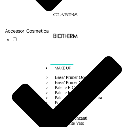
Accessori Cosmetica
MAKE UP
Base/ Primer Occhi
Base/ Primer Viso
Palette E Cofanetti Occhi
Palette E Cofanetti Viso
Palette E Cofanetti Labbra
Fondotinta
Cipria
Fard/Blush
Terre Abbronzanti
Illuminante Viso