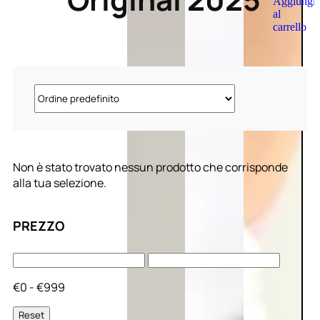
Aggiungi
al
carrello
Non è stato trovato nessun prodotto che corrisponde
alla tua selezione.
PREZZO
€0 - €999
Reset