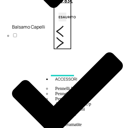
6,83
€
ESAURITO
Balsamo Capelli
ACCESSORI
Pennelli Viso
Pennelli Occhi
Pennelli Labbra
Accessori Make Up
Accessori Occhi
Ciglia Finte
Pinzette
Temperamatite