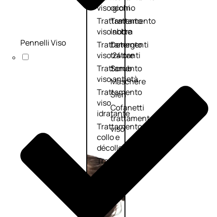
viso giorno
occhi
Trattamento
Trattamento
viso notte
labbra
Pennelli Viso
Trattamento
Detergenti
viso 24 ore
trattanti
Trattamento
Scrub
viso antietà
Maschere
Trattamento
Sieri
viso
Cofanetti
idratante
trattamento
Trattamento
viso
collo e
décolleté
Trattamento
viso BB e CC
cream