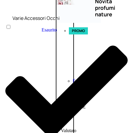
Novità
profumi
nature
Varie Accessori Occhi
Esaurito
PROMO
Fragranze
Nature
Donna
L’OCCITANE
EDT
FIORI
DI
Valutato