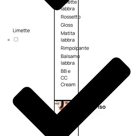
Palette
labbra
Rossetto
Gloss
Limette
Matita
labbra
Rimpolpante
Balsamo
labbra
BB e
CC
Cream
Viso
Palette
viso