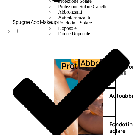
Protezione Solare
Protezione Solare Capelli
Abbronzanti
Autoabbronzanti
Spugne Acc Makeup
Fondotinta Solare
Doposole
Docce Doposole
Abbronzante
Protezione
Protezio
capelli
Autoabbr
Fondotin
solare