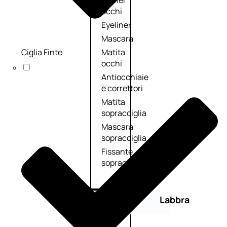
Primer
occhi
Eyeliner
Mascara
Ciglia Finte
Matita
occhi
Antiocchiaie
e correttori
Matita
sopracciglia
Mascara
sopracciglia
Fissante
sopracciglia
Labbra