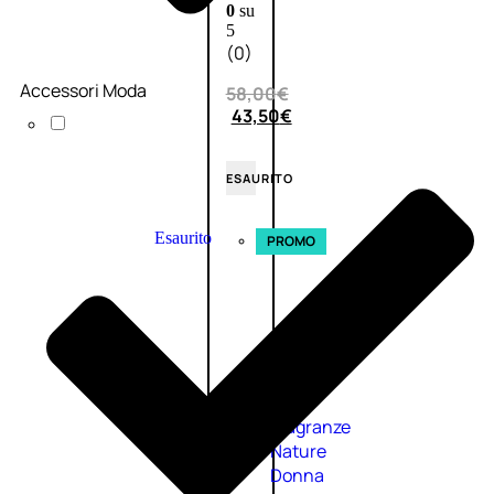
0
su
5
(0)
Accessori Moda
58,00
€
43,50
€
ESAURITO
Esaurito
PROMO
Fragranze
Nature
Donna