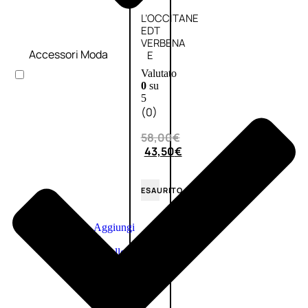
L’OCCITANE
EDT
VERBENA
Accessori Moda
E
Valutato
0
su
5
(0)
58,00
€
43,50
€
ESAURITO
Aggiungi
PROMO
al
carrello