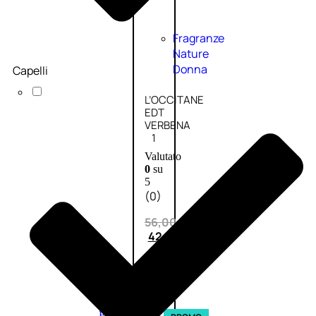
Fragranze
Nature
Donna
Capelli
L’OCCITANE
EDT
VERBENA
1
Valutato
0
su
5
(0)
56,00
€
42,00
€
AGGIUNGI
AL
CARRELLO
Esaurito