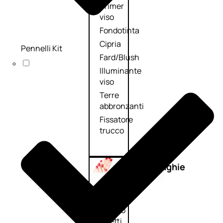
Primer
viso
Fondotinta
Cipria
Pennelli Kit
Fard/Blush
Illuminante
viso
Terre
abbronzanti
Fissatore
trucco
Unghie
Smalto
Smalto
effetti