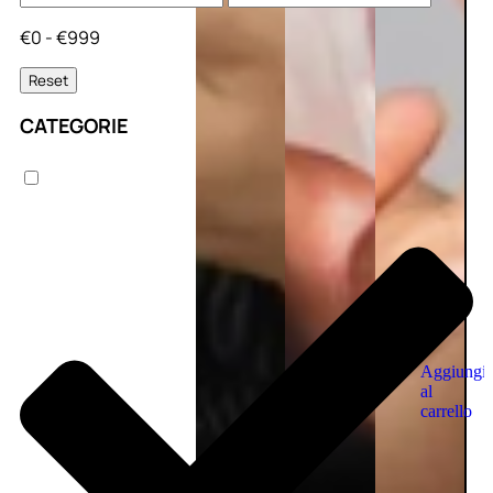
€0 - €999
Reset
CATEGORIE
Aggiungi
al
carrello