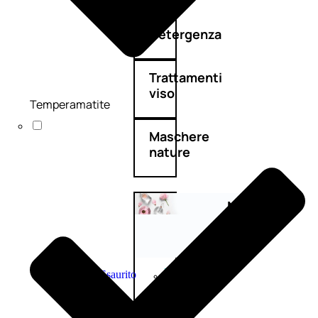
Detergenza
Trattamenti
viso
Temperamatite
Maschere
nature
Novità
profumi
nature
Esaurito
PROMO