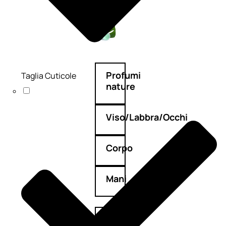
Deodoranti
Profumi
Taglia Cuticole
nature
Viso/Labbra/Occhi
Corpo
Mani
Bagno