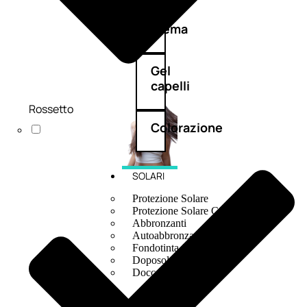
e
crema
Gel
capelli
Rossetto
Colorazione
SOLARI
Protezione Solare
Protezione Solare Capelli
Abbronzanti
Autoabbronzanti
Fondotinta Solare
Doposole
Docce Doposole