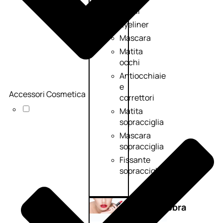
Primer
occhi
Eyeliner
Mascara
Matita
occhi
Antiocchiaie
e
Accessori Cosmetica
correttori
Matita
sopracciglia
Mascara
sopracciglia
Fissante
sopracciglia
Labbra