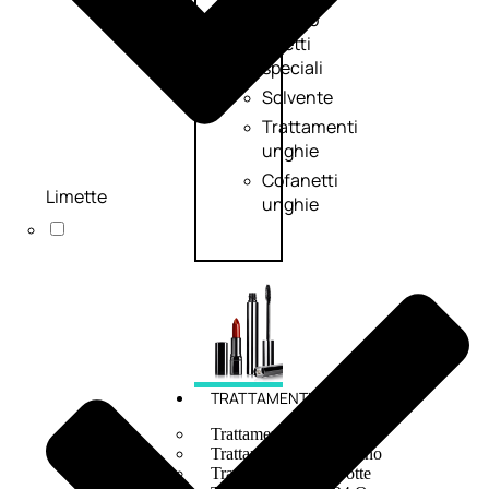
Smalto
effetti
speciali
Solvente
Trattamenti
unghie
Cofanetti
Limette
unghie
TRATTAMENTI
Trattamento Viso Antieta
Trattamento Viso Giorno
Trattamento Viso Notte