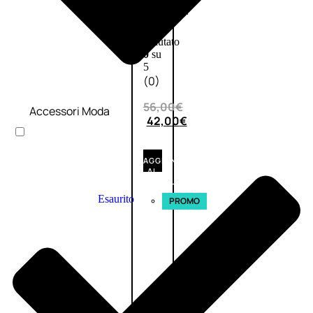
VERBENA
1
Valutato
0
su
5
(0)
56,00
€
Accessori Moda
42,00
€
AGGIUNGI
AL
CARRELLO
Esaurito
PROMO