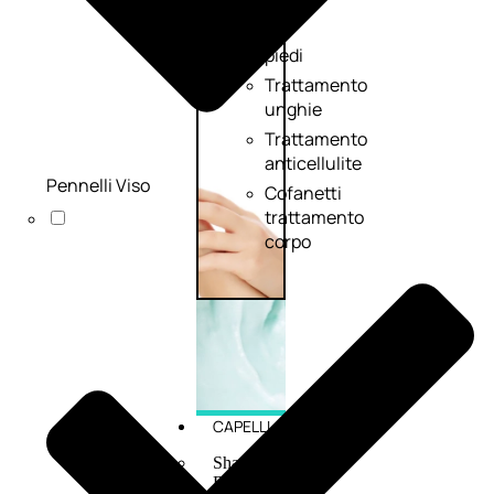
mani
e
piedi
Trattamento
unghie
Trattamento
anticellulite
Pennelli Viso
Cofanetti
trattamento
corpo
CAPELLI
Shampoo
Balsamo