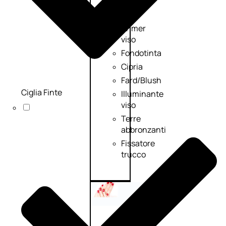
Palette
viso
Primer
viso
Fondotinta
Cipria
Fard/Blush
Ciglia Finte
Illuminante
viso
Terre
abbronzanti
Fissatore
trucco
Unghie
Smalto