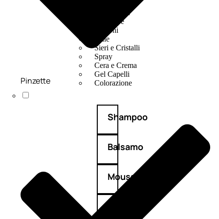
Mousse
Olii Capelli
Maschere
Lozioni
Fiale
Sieri e Cristalli
Spray
Cera e Crema
Gel Capelli
Pinzette
Colorazione
Shampoo
Balsamo
Mousse
Olii
capelli