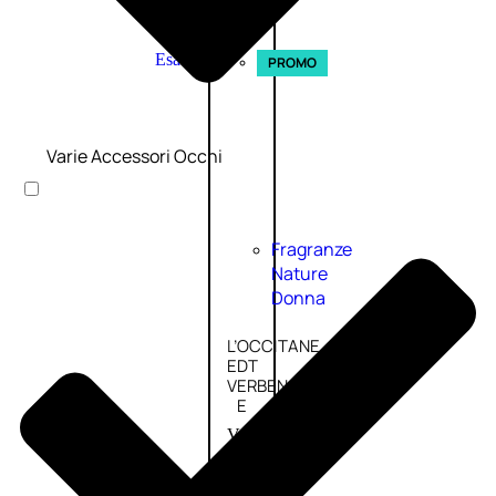
Esaurito
PROMO
Varie Accessori Occhi
Fragranze
Nature
Donna
L’OCCITANE
EDT
VERBENA
E
Valutato
0
su
5