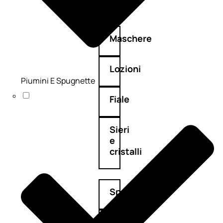
Maschere
Lozioni
Piumini E Spugnette
Fiale
Sieri
e
cristalli
Spray
Cera