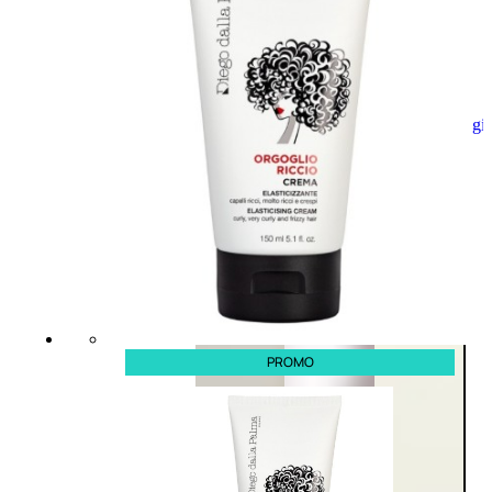
Aggiungi
al
carrello
PROMO