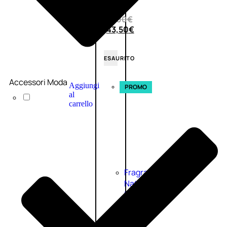
(0)
58,00
€
43,50
€
ESAURITO
Accessori Moda
Aggiungi
PROMO
al
carrello
Fragranze
Nature
Donna
L’OCCITANE
EDT