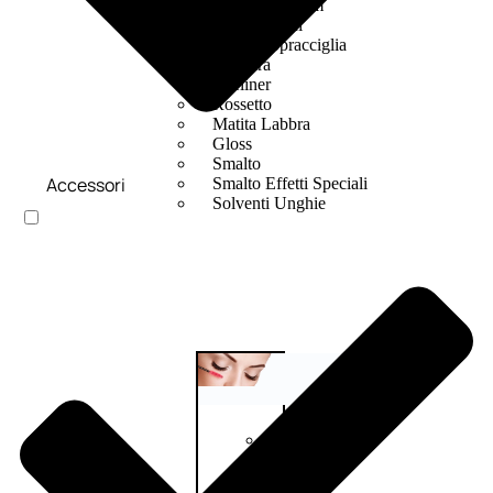
Bb E Cc Cream
Matita Occhi
Matita Sopracciglia
Mascara
Eyeliner
Rossetto
Matita Labbra
Gloss
Smalto
Accessori
Smalto Effetti Speciali
Solventi Unghie
Occhi
Palette
occhi