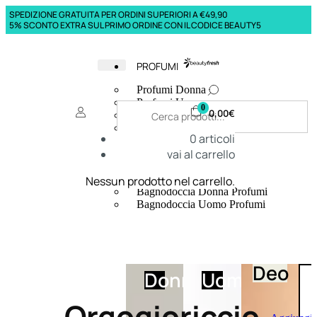
SPEDIZIONE GRATUITA PER ORDINI SUPERIORI A €49,90
5% SCONTO EXTRA SUL PRIMO ORDINE CON IL CODICE BEAUTY5
PROFUMI
Profumi Donna
Profumi Uomo
0
0,00
€
Deodoranti Donna
Deodoranti Uomo
0
articoli
Corpo Donna
vai al carrello
Corpo Uomo
Profumi Capelli
Creme Mani
Nessun prodotto nel carrello.
Bagnodoccia Donna Profumi
Bagnodoccia Uomo Profumi
Deo
Donna
Uomo
Orgogioriccio