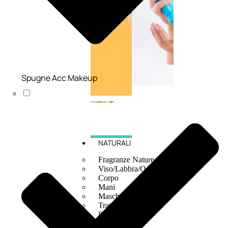
Spugne Acc Makeup
NATURALI
Fragranze Nature
Viso/Labbra/Occhi Nature
Corpo
Mani
Maschera Nature
Trattamenti Viso
Detergenza
Bagno Nature