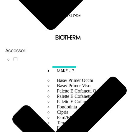
Accessori
MAKE UP
Base/ Primer Occhi
Base/ Primer Viso
Palette E Cofanetti Occhi
Palette E Cofanetti Viso
Palette E Cofanetti Labbra
Fondotinta
Cipria
Fard/Blush
Terre Abbronzanti
Illuminante Viso