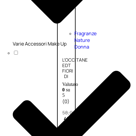
Fragranze
Nature
Varie Accessori Make Up
Donna
L’OCCITANE
EDT
FIORI
DI
Valutato
0
su
5
(0)
58,00
€
43,50
€
ESAURITO